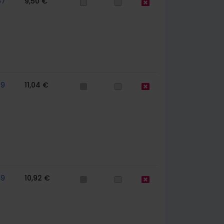
67
9,50 €
59
11,04 €
59
10,92 €