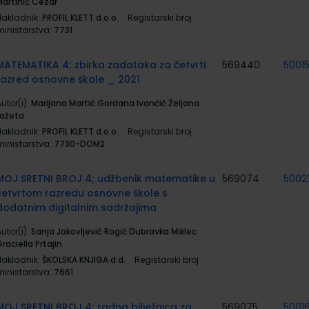
Martinić Cezar
Nakladnik:
PROFIL KLETT d.o.o.
Registarski broj
ministarstva:
7731
MATEMATIKA 4; zbirka zadataka za četvrti
569440
5001
razred osnovne škole _ 2021
utor(i):
Marijana Martić Gordana Ivančić Željana
Lažeta
Nakladnik:
PROFIL KLETT d.o.o.
Registarski broj
ministarstva:
7730-DOM2
MOJ SRETNI BROJ 4; udžbenik matematike u
569074
5002
četvrtom razredu osnovne škole s
dodatnim digitalnim sadržajima
utor(i):
Sanja Jakovljević Rogić Dubravka Miklec
raciella Prtajin
Nakladnik:
ŠKOLSKA KNJIGA d.d.
Registarski broj
ministarstva:
7661
MOJ SRETNI BROJ 4; radna bilježnica za
569075
5001