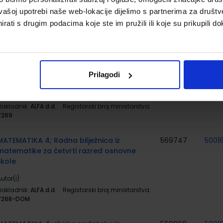
vašoj upotrebi naše web-lokacije dijelimo s partnerima za društv
utor(i):
Josip Markovac
Nakladnik:
ALFA d.d.
Registarski broj ministarstva:
rati s drugim podacima koje ste im pružili ili koje su prikupili do
7268
MATEMATIKA 4; 2. dio, radni udžbenik iz
569059
5001
matematike za četvrti razred osnovne
Prilagodi
škole
utor(i):
Josip Markovac
Nakladnik:
ALFA d.d.
Registarski broj ministarstva:
7269
MATEMATIKA 4; Radna bilježnica iz
569747
5001
matematike za četvrti razred osnovne
škole
utor(i):
Nakladnik:
ALFA d.d.
Registarski broj ministarstva:
7268-DOM