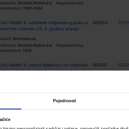
Nakladnik:
ŠKOLSKA KNJIGA d.d.
Registarski broj
ministarstva:
7690-DOM
CIAO BIMBI! 4; udžbenik talijanskog jezika u
569054
5002
četvrtom razredu OŠ, 4. godina učenja
utor(i):
Nina Karković
Nakladnik:
ŠKOLSKA KNJIGA d.d.
Registarski broj
ministarstva:
7606
CIAO BIMBI! 4; radna bilježnica za talijanski
569055
5002
jezik u četvrtom razredu osnovne škole, 4.
godina učenja
utor(i):
Nina Karković
Nakladnik:
ŠKOLSKA KNJIGA d.d.
Registarski broj
ministarstva:
7606-DOM
Pojedinosti
MATEMATIKA 4; 1. dio, radni udžbenik iz
569058
5001
matematike za četvrti razred osnovne
ačiće
škole
bismo personalizirali sadržaj i oglase, omogućili značajke društv