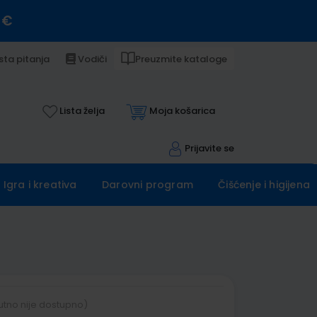
 €
sta pitanja
Vodiči
Preuzmite kataloge
Lista želja
Moja košarica
Prijavite se
Igra i kreativa
Darovni program
Čišćenje i higijena
utno nije dostupno)