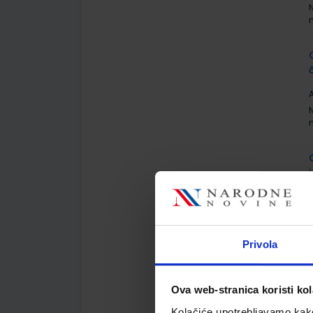
A
A
Privola
Ova web-stranica koristi kol
Kolačiće upotrebljavamo kako 