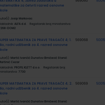
MATEMATIKA 4; zbirka zadataka iz
569060
5001
matematike za četvrti razred osnovne
škole
utor(i):
Josip Markovac
Nakladnik:
ALFA d.d.
Registarski broj ministarstva:
7268-DOM2
SUPER MATEMATIKA ZA PRAVE TRAGAČE 4; 1.
569068
5001
dio, radni udžbenik za 4. razred osnovne
škole
utor(i):
Martić Ivančić Dunatov Brničević Stanić
Martinić Cezar
Nakladnik:
PROFIL KLETT d.o.o.
Registarski broj
ministarstva:
7730
SUPER MATEMATIKA ZA PRAVE TRAGAČE 4; 2.
569069
5001
dio, radni udžbenik za 4. razred osnovne
škole
utor(i):
Martić Ivančić Dunatov Brničević Stanić