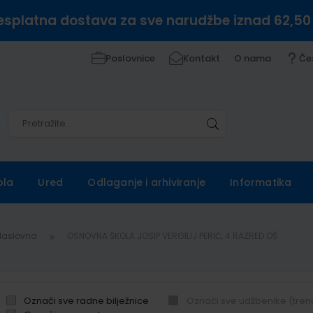
esplatna dostava za sve narudžbe iznad 62,50
Poslovnice
Kontakt
O nama
Če
Pretražite
Pretražite
ola
Ured
Odlaganje i arhiviranje
Informatika
Naslovna
OSNOVNA ŠKOLA JOSIP VERGILIJ PERIĆ, 4.RAZRED OŠ
Označi sve radne bilježnice
Označi sve udžbenike (tren