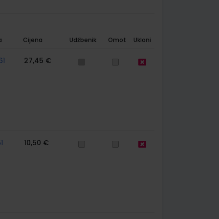
a
Cijena
Udžbenik
Omot
Ukloni
61
27,45 €
1
10,50 €