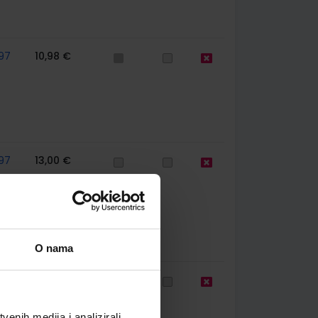
97
10,98 €
97
13,00 €
O nama
67
10,98 €
enih medija i analizirali