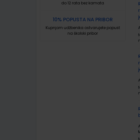
do 12 rata bez kamata
10% POPUSTA NA PRIBOR
Kupnjom udžbenika ostvarujete popust
A
na školski pribor
A
A