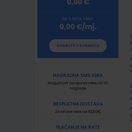
0,00 €
NA 12 RATA, SAMO
0,00 €/mj.
G
p
DODAJTE U KOŠARICU
A
NAGRADNA SMS IGRA
Mogućnost osvajanja neke od 101
nagrade
BESPLATNA DOSTAVA
A
Za iznose veće od 62,50€
PLAĆANJE NA RATE