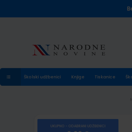
B
Školski udžbenici
Knjige
Tiskanice
Šk
UKUPNO - ODABRANI UDŽBENICI