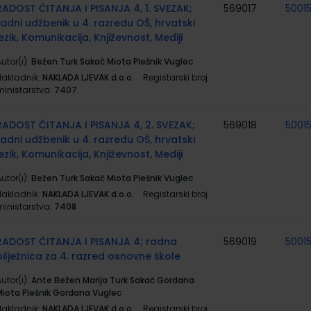
RADOST ČITANJA I PISANJA 4, 1. SVEZAK;
569017
5001
radni udžbenik u 4. razredu OŠ, hrvatski
jezik, Komunikacija, Književnost, Mediji
utor(i):
Bežen Turk Sakač Miota Plešnik Vuglec
Nakladnik:
NAKLADA LJEVAK d.o.o.
Registarski broj
ministarstva:
7407
RADOST ČITANJA I PISANJA 4, 2. SVEZAK;
569018
5001
radni udžbenik u 4. razredu OŠ, hrvatski
jezik, Komunikacija, Književnost, Mediji
utor(i):
Bežen Turk Sakač Miota Plešnik Vuglec
Nakladnik:
NAKLADA LJEVAK d.o.o.
Registarski broj
ministarstva:
7408
RADOST ČITANJA I PISANJA 4; radna
569019
5001
bilježnica za 4. razred osnovne škole
utor(i):
Ante Bežen Marija Turk Sakač Gordana
Miota Plešnik Gordana Vuglec
Nakladnik:
NAKLADA LJEVAK d.o.o.
Registarski broj