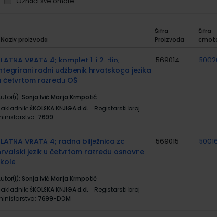
Označi sve omote
Šifra
Šifra
Naziv proizvoda
Proizvoda
omot
rupirani
roizvodi
ZLATNA VRATA 4; komplet 1. i 2. dio,
569014
5002
integrirani radni udžbenik hrvatskoga jezika
u četvrtom razredu OŠ
utor(i):
Sonja Ivić Marija Krmpotić
Nakladnik:
ŠKOLSKA KNJIGA d.d.
Registarski broj
ministarstva:
7699
ZLATNA VRATA 4; radna bilježnica za
569015
50016
hrvatski jezik u četvrtom razredu osnovne
škole
utor(i):
Sonja Ivić Marija Krmpotić
Nakladnik:
ŠKOLSKA KNJIGA d.d.
Registarski broj
ministarstva:
7699-DOM