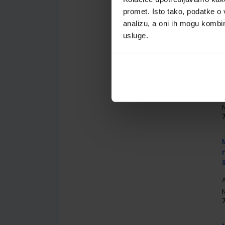
promet. Isto tako, podatke o 
A
analizu, a oni ih mogu kombini
usluge.
A
A