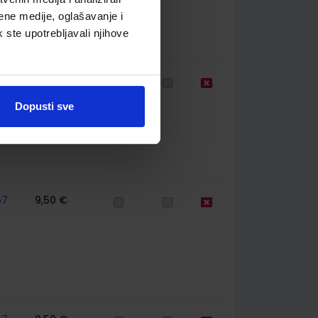
ene medije, oglašavanje i
k ste upotrebljavali njihove
60
10,98 €
Dopusti sve
67
9,50 €