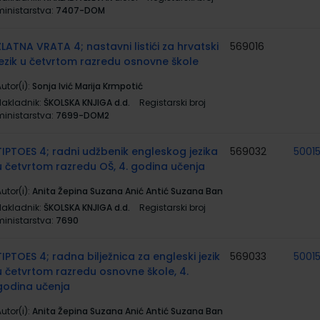
ministarstva:
7407-DOM
ZLATNA VRATA 4; nastavni listići za hrvatski
569016
jezik u četvrtom razredu osnovne škole
utor(i):
Sonja Ivić Marija Krmpotić
Nakladnik:
ŠKOLSKA KNJIGA d.d.
Registarski broj
ministarstva:
7699-DOM2
TIPTOES 4; radni udžbenik engleskog jezika
569032
5001
u četvrtom razredu OŠ, 4. godina učenja
utor(i):
Anita Žepina Suzana Anić Antić Suzana Ban
Nakladnik:
ŠKOLSKA KNJIGA d.d.
Registarski broj
ministarstva:
7690
TIPTOES 4; radna bilježnica za engleski jezik
569033
5001
u četvrtom razredu osnovne škole, 4.
godina učenja
utor(i):
Anita Žepina Suzana Anić Antić Suzana Ban