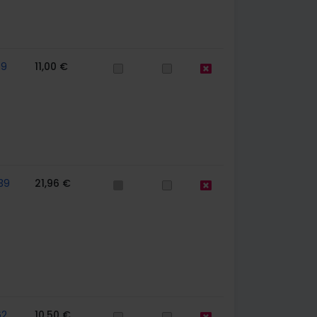
59
11,00 €
39
21,96 €
62
10,50 €