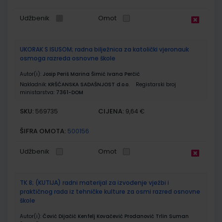
Udžbenik
Omot
UKORAK S ISUSOM; radna bilježnica za katolički vjeronauk
osmoga razreda osnovne škole
Autor(i):
Josip Periš Marina Šimić Ivana Perčić
Nakladnik:
KRŠĆANSKA SADAŠNJOST d.o.o.
Registarski broj
ministarstva:
7361-DOM
SKU:
CIJENA:
569735
9,64 €
ŠIFRA OMOTA:
500156
Udžbenik
Omot
TK 8; (KUTIJA) radni materijal za izvođenje vježbi i
praktičnog rada iz tehničke kulture za osmi razred osnovne
škole
Autor(i):
Čović Dijačić Kenfelj Kovačević Prodanović Trlin Suman