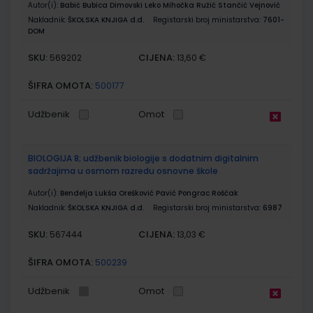
Autor(i):
Babić Bubica Dimovski Leko Mihočka Ružić Stančić Vejnović
Nakladnik:
ŠKOLSKA KNJIGA d.d.
Registarski broj ministarstva:
7601-
DOM
SKU:
CIJENA:
569202
13,60 €
ŠIFRA OMOTA:
500177
Udžbenik
Omot
BIOLOGIJA 8; udžbenik biologije s dodatnim digitalnim
sadržajima u osmom razredu osnovne škole
Autor(i):
Bendelja Lukša Orešković Pavić Pongrac Roščak
Nakladnik:
ŠKOLSKA KNJIGA d.d.
Registarski broj ministarstva:
6987
SKU:
CIJENA:
567444
13,03 €
ŠIFRA OMOTA:
500239
Udžbenik
Omot