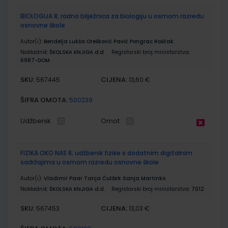
BIOLOGIJA 8; radna bilježnica za biologiju u osmom razredu
osnovne škole
Autor(i):
Bendelja Lukša Orešković Pavić Pongrac Roščak
Nakladnik:
ŠKOLSKA KNJIGA d.d.
Registarski broj ministarstva:
6987-DOM
SKU:
CIJENA:
567445
13,60 €
ŠIFRA OMOTA:
500239
Udžbenik
Omot
FIZIKA OKO NAS 8; udžbenik fizike s dodatnim digitalnim
sadržajima u osmom razredu osnovne škole
Autor(i):
Vladimir Paar Tanja Ćulibrk Sanja Martinko
Nakladnik:
ŠKOLSKA KNJIGA d.d.
Registarski broj ministarstva:
7012
SKU:
CIJENA:
567453
13,03 €