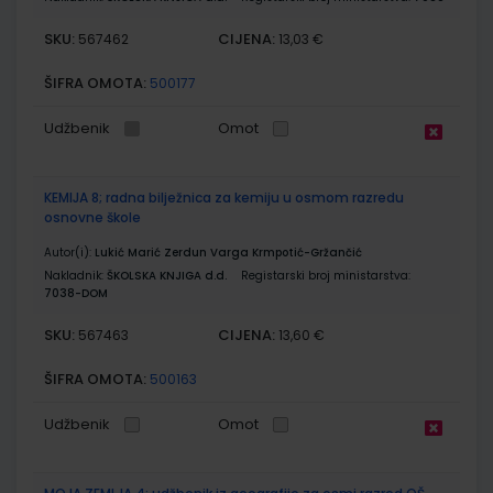
SKU:
CIJENA:
567462
13,03 €
ŠIFRA OMOTA:
500177
Udžbenik
Omot
KEMIJA 8; radna bilježnica za kemiju u osmom razredu
osnovne škole
Autor(i):
Lukić Marić Zerdun Varga Krmpotić-Gržančić
Nakladnik:
ŠKOLSKA KNJIGA d.d.
Registarski broj ministarstva:
7038-DOM
SKU:
CIJENA:
567463
13,60 €
ŠIFRA OMOTA:
500163
Udžbenik
Omot