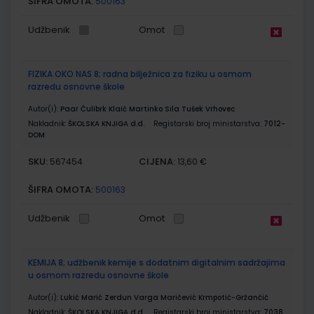
ŠIFRA OMOTA:
500163
Udžbenik
Omot
FIZIKA OKO NAS 8; radna bilježnica za fiziku u osmom
razredu osnovne škole
Autor(i):
Paar Ćulibrk Klaić Martinko Sila Tušek Vrhovec
Nakladnik:
ŠKOLSKA KNJIGA d.d.
Registarski broj ministarstva:
7012-
DOM
SKU:
CIJENA:
567454
13,60 €
ŠIFRA OMOTA:
500163
Udžbenik
Omot
KEMIJA 8; udžbenik kemije s dodatnim digitalnim sadržajima
u osmom razredu osnovne škole
Autor(i):
Lukić Marić Zerdun Varga Maričević Krmpotić-Gržančić
Nakladnik:
ŠKOLSKA KNJIGA d.d.
Registarski broj ministarstva:
7038