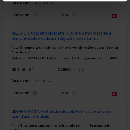
ŠIFRA OMOTA:
500431
Udžbenik
Omot
ALLEGRO 8; udžbenik glazbene kulture u osmom razredu
osnovne škole s dodatnim digitalnim sadržajima
Autor(i):
Banov Brđanović Frančišković Ivančić Kirchmayer Bilić Pehar
Aver Jelavić
Nakladnik:
ŠKOLSKA KNJIGA d.d.
Registarski broj ministarstva:
7603
SKU:
CIJENA:
569187
6,62 €
ŠIFRA OMOTA:
500177
Udžbenik
Omot
LIKOVNA AVANTURA 8; udžbenik iz likovne kulture za osmi
razred osnovne škole
Autor(i):
Stipetić Čus Petrinec Fulir Jerabek Pinjuh Finek Brezarić