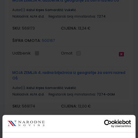
MOJA ZEMLJA 4; udžbenik iz geografije za osmi razred OŠ
Autor(i):
Kožul Krpes Samardžić Vukelić
Nakladnik:
ALFA d.d.
Registarski broj ministarstva:
7274
SKU:
CIJENA:
569173
13,24 €
ŠIFRA OMOTA:
500167
Udžbenik
Omot
MOJA ZEMLJA 4; radna bilježnica iz geografije za osmi razred
OŠ
Autor(i):
Kožul Krpes Samardžić Vukelić
Nakladnik:
ALFA d.d.
Registarski broj ministarstva:
7274-DOM
SKU:
CIJENA:
569174
12,00 €
ŠIFRA OMOTA:
500167
Udžbenik
Omot