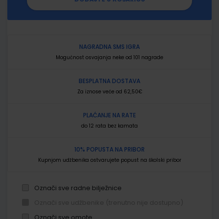
NAGRADNA SMS IGRA
Mogućnost osvajanja neke od 101 nagrade
BESPLATNA DOSTAVA
Za iznose veće od 62,50€
PLAĆANJE NA RATE
do 12 rata bez kamata
10% POPUSTA NA PRIBOR
Kupnjom udžbenika ostvarujete popust na školski pribor
Označi sve radne bilježnice
Označi sve udžbenike (trenutno nije dostupno)
Označi sve omote