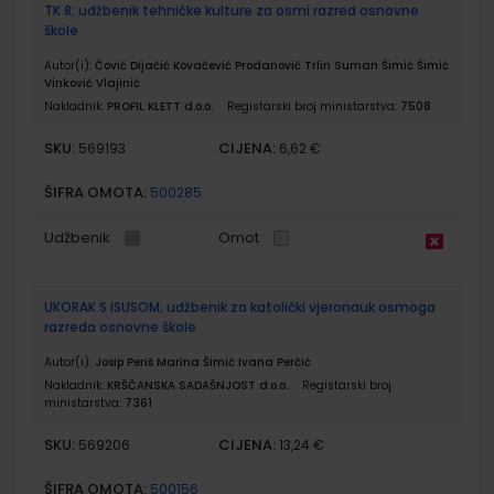
TK 8; udžbenik tehničke kulture za osmi razred osnovne
škole
Autor(i):
Čović Dijačić Kovačević Prodanović Trlin Suman Šimić Šimić
Vinković Vlajinić
Nakladnik:
PROFIL KLETT d.o.o.
Registarski broj ministarstva:
7508
SKU:
CIJENA:
569193
6,62 €
ŠIFRA OMOTA:
500285
Udžbenik
Omot
UKORAK S ISUSOM; udžbenik za katolički vjeronauk osmoga
razreda osnovne škole
Autor(i):
Josip Periš Marina Šimić Ivana Perčić
Nakladnik:
KRŠĆANSKA SADAŠNJOST d.o.o.
Registarski broj
ministarstva:
7361
SKU:
CIJENA:
569206
13,24 €
ŠIFRA OMOTA:
500156