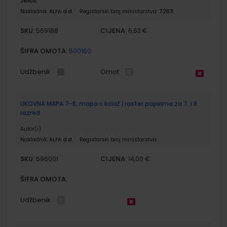
Jeličić
Nakladnik:
ALFA d.d.
Registarski broj ministarstva:
7263
SKU:
CIJENA:
569188
6,62 €
ŠIFRA OMOTA:
500160
Udžbenik
Omot
LIKOVNA MAPA 7-8; mapa s kolaž i raster papirima za 7. i 8.
razred
Autor(i):
Nakladnik:
ALFA d.d.
Registarski broj ministarstva:
SKU:
CIJENA:
596001
14,00 €
ŠIFRA OMOTA:
Udžbenik