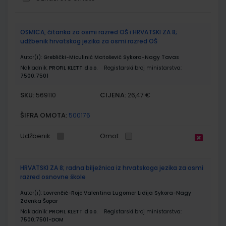
Grupirani
OSMICA, čitanka za osmi razred OŠ i HRVATSKI ZA 8;
proizvodi
udžbenik hrvatskog jezika za osmi razred OŠ
Autor(i):
Greblički-Miculinić Matošević Sykora-Nagy Tavas
Nakladnik:
PROFIL KLETT d.o.o.
Registarski broj ministarstva:
7500;7501
SKU:
CIJENA:
569110
26,47 €
ŠIFRA OMOTA:
500176
Udžbenik
Omot
HRVATSKI ZA 8; radna bilježnica iz hrvatskoga jezika za osmi
razred osnovne škole
Autor(i):
Lovrenčić-Rojc Valentina Lugomer Lidija Sykora-Nagy
Zdenka Šopar
Nakladnik:
PROFIL KLETT d.o.o.
Registarski broj ministarstva:
7500;7501-DOM