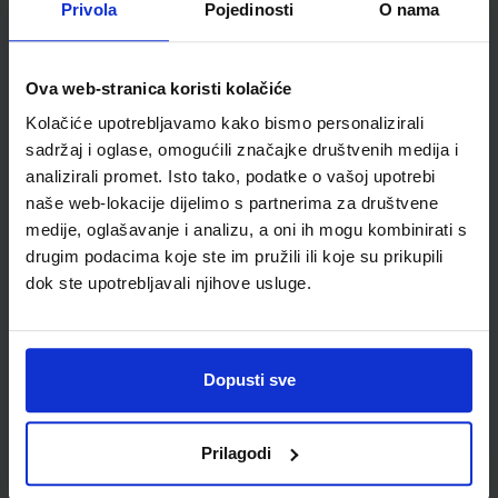
Privola
Pojedinosti
O nama
KLIO 8; udžbenik povijesti u osmome razredu osnovne škole
s dodatnim digitalnim sadržajima
Ova web-stranica koristi kolačiće
Autor(i):
Krešimir Erdelja Igor Stojaković
Kolačiće upotrebljavamo kako bismo personalizirali
Nakladnik:
ŠKOLSKA KNJIGA d.d.
Registarski broj ministarstva:
7641
sadržaj i oglase, omogućili značajke društvenih medija i
SKU:
CIJENA:
569181
13,24 €
analizirali promet. Isto tako, podatke o vašoj upotrebi
naše web-lokacije dijelimo s partnerima za društvene
ŠIFRA OMOTA:
500431
medije, oglašavanje i analizu, a oni ih mogu kombinirati s
Udžbenik
Omot
drugim podacima koje ste im pružili ili koje su prikupili
dok ste upotrebljavali njihove usluge.
KLIO 8; radna bilježnica za povijest u osmom razredu
osnovne škole
Dopusti sve
Autor(i):
Krešimir Erdelja Igor Stojaković
Nakladnik:
ŠKOLSKA KNJIGA d.d.
Registarski broj ministarstva:
7641-
DOM
Prilagodi
SKU:
CIJENA:
569182
13,60 €