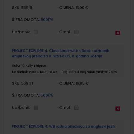
SKU:
CIJENA:
569111
13,00 €
ŠIFRA OMOTA:
500176
Udžbenik
Omot
PROJECT EXPLORE 4; Class book with eBook, udžbenik
engleskog jezika za 8. razred OŠ, 8. godina učenja
Autor(i):
Kelly Shipton
Nakladnik:
PROFIL KLETT d.o.o.
Registarski broj ministarstva:
7429
SKU:
CIJENA:
569131
19,85 €
ŠIFRA OMOTA:
500178
Udžbenik
Omot
PROJECT EXPLORE 4; WB radna bilježnica za engleski jezik