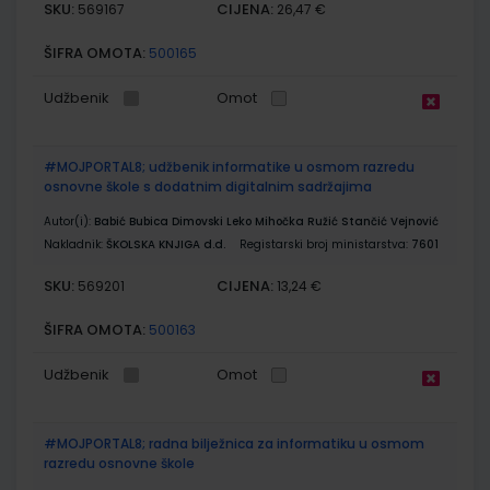
SKU:
CIJENA:
569167
26,47 €
ŠIFRA OMOTA:
500165
Udžbenik
Omot
#MOJPORTAL8; udžbenik informatike u osmom razredu
osnovne škole s dodatnim digitalnim sadržajima
Autor(i):
Babić Bubica Dimovski Leko Mihočka Ružić Stančić Vejnović
Nakladnik:
ŠKOLSKA KNJIGA d.d.
Registarski broj ministarstva:
7601
SKU:
CIJENA:
569201
13,24 €
ŠIFRA OMOTA:
500163
Udžbenik
Omot
#MOJPORTAL8; radna bilježnica za informatiku u osmom
razredu osnovne škole