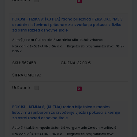
POKUSI - FIZIKA 8; (KUTIJA) radna bilježnica FIZIKA OKO NAS 8
s radnim listovima i priborom za izvođenje pokusa iz fizike
za osmi razred osnovne škole
Autor(i):
Paar Ćulibrk Klaić Martinko Sila Tušek Vrhovec
Nakladnik:
ŠKOLSKA KNJIGA d.d.
Registarski broj ministarstva:
7012-
DOM2
SKU:
CIJENA:
567458
32,00 €
ŠIFRA OMOTA:
Udžbenik
POKUSI - KEMIJA 8; (KUTIJA) radna bilježnica s radnim
listovima i priborom za izvođenje vježbi i pokusa iz kemije
za osmi razred osnovne škole
Autor(i):
Lukić Krmpotić Gržančić Varga Marić Zerdun Maričević
Nakladnik:
ŠKOLSKA KNJIGA d.d.
Registarski broj ministarstva: