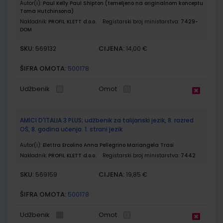
Autor(i):
Paul Kelly Paul Shipton (temeljeno na originalnom konceptu
Toma Hutchinsona)
Nakladnik:
PROFIL KLETT d.o.o.
Registarski broj ministarstva:
7429-
DOM
SKU:
CIJENA:
569132
14,00 €
ŠIFRA OMOTA:
500178
Udžbenik
Omot
AMICI D'ITALIA 3 PLUS; udžbenik za talijanski jezik, 8. razred
OŠ, 8. godina učenja. 1. strani jezik
Autor(i):
Elettra Ercolino Anna Pellegrino Mariangela Trasi
Nakladnik:
PROFIL KLETT d.o.o.
Registarski broj ministarstva:
7442
SKU:
CIJENA:
569159
19,85 €
ŠIFRA OMOTA:
500178
Udžbenik
Omot