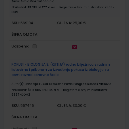
Šimić Šimić Vinković Vlainić
Nakladnik:
PROFIL KLETT d.o.o.
Registarski broj ministarstva:
7508-
DOM
SKU:
CIJENA:
569194
25,00 €
ŠIFRA OMOTA:
Udžbenik
POKUSI - BIOLOGIJA 8; (KUTIJA) radna bilježnica s radnim
listovima i priborom za izvođenje pokusa iz biologije za
osmi razred osnovne škole
Autor(i):
Bendelja Lukša Orešković Pavić Pongrac Roščak Vitković
Nakladnik:
ŠKOLSKA KNJIGA d.d.
Registarski broj ministarstva:
6987-DOM2
SKU:
CIJENA:
567446
30,00 €
ŠIFRA OMOTA:
Udžbenik