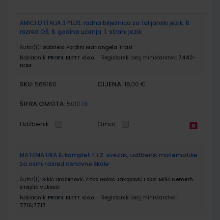
AMICI D'ITALIA 3 PLUS; radna bilježnica za talijanski jezik, 8.
razred OŠ, 8. godina učenja. 1. strani jezik
Autor(i):
Gabriela Pordini Mariangela Trasi
Nakladnik:
PROFIL KLETT d.o.o.
Registarski broj ministarstva:
7442-
DOM
SKU:
CIJENA:
569160
18,00 €
ŠIFRA OMOTA:
500178
Udžbenik
Omot
MATEMATIKA 8; komplet 1. i 2. svezak, udžbenik matematike
za osmi razred osnovne škole
Autor(i):
Šikić Draženović Žitko Golac Jakopović Lobor Milić Nemeth
Stajčić Vuković
Nakladnik:
PROFIL KLETT d.o.o.
Registarski broj ministarstva:
7716;7717