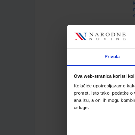
A
G
Privola
A
Ova web-stranica koristi kol
Kolačiće upotrebljavamo kako 
promet. Isto tako, podatke o 
analizu, a oni ih mogu kombini
usluge.
A