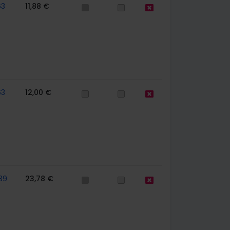
63
11,88 €
63
12,00 €
39
23,78 €