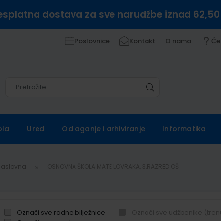
esplatna dostava za sve narudžbe iznad 62,50
Poslovnice
Kontakt
O nama
Če
Pretražite
Pretražite
ola
Ured
Odlaganje i arhiviranje
Informatika
Naslovna
OSNOVNA ŠKOLA MATE LOVRAKA, 3.RAZRED OŠ
Označi sve radne bilježnice
Označi sve udžbenike (tren