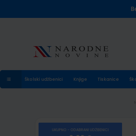
B
Školski udžbenici
Knjige
Tiskanice
Šk
UKUPNO - ODABRANI UDŽBENICI