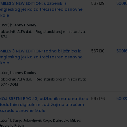
SMILES 3 NEW EDITION; udžbenik iz
567129
5001
engleskog jezika za treći razred osnovne
škole
utor(i):
Jenny Dooley
Nakladnik:
ALFA d.d.
Registarski broj ministarstva:
6574
SMILES 3 NEW EDITION; radna bilježnica iz
567130
5001
engleskog jezika za treći razred osnovne
škole
utor(i):
Jenny Dooley
Nakladnik:
ALFA d.d.
Registarski broj ministarstva:
6574-DOM
MOJ SRETNI BROJ 3; udžbenik matematike s
567176
5002
dodatnim digitalnim sadržajima u trećem
razredu osnovne škole
utor(i):
Sanja Jakovljević Rogić Dubravka Miklec
raciella Prtajin