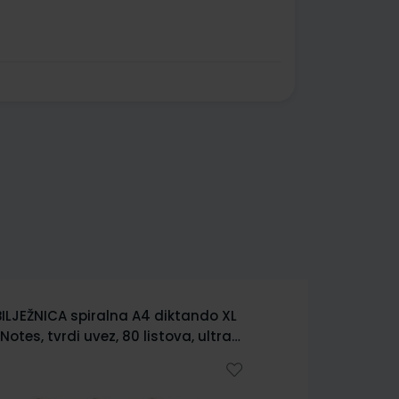
BILJEŽNICA spiralna A4 karo XoXo,
BILJEŽNICA 
tvrdi uvez, 80 listova, 70 gr papir
XoXo, tvrdi 
7469