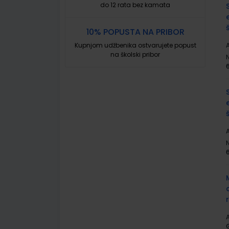
do 12 rata bez kamata
10% POPUSTA NA PRIBOR
Kupnjom udžbenika ostvarujete popust
A
na školski pribor
A
A
G