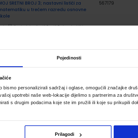
MOJ SRETNI BROJ 3; nastavni listići za
567179
matematiku u trećem razredu osnovne
škole
utor(i):
Sanja Jakovljević Rogić Dubravka Miklec
raciella Prtajin
Nakladnik:
ŠKOLSKA KNJIGA d.d.
Registarski broj
ministarstva:
7060-DOM3
Pojedinosti
GLAZBENI KRUG 3; udžbenik, radni obrazovni
567501
5002
materijali iz glazbene kulture, 3.r.oš
utor(i):
Ružica Ambruš Kiš
ačiće
Nakladnik:
PROFIL KLETT d.o.o.
Registarski broj
bismo personalizirali sadržaj i oglase, omogućili značajke društv
ministarstva:
vašoj upotrebi naše web-lokacije dijelimo s partnerima za društv
rati s drugim podacima koje ste im pružili ili koje su prikupili do
U LJUBAVI I POMIRENJU; udžbenik za
567202
5001
katolički vjeronauk trećega razreda
osnovne škole
utor(i):
Ante Pavlović Ivica Pažin Mirjana Džambo
Prilagodi
Šporec