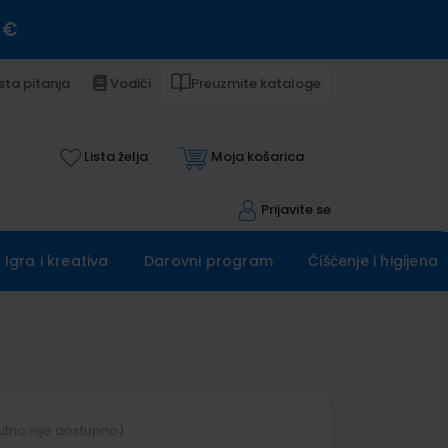
 €
sta pitanja
Vodiči
Preuzmite kataloge
Lista želja
Moja košarica
Prijavite se
Igra i kreativa
Darovni program
Čišćenje i higijena
utno nije dostupno)