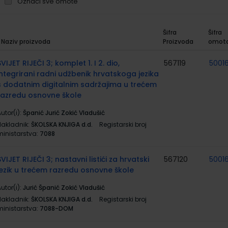
Označi sve omote
Šifra
Šifra
Naziv proizvoda
Proizvoda
omot
rupirani
roizvodi
SVIJET RIJEČI 3; komplet 1. I 2. dio,
567119
50016
integrirani radni udžbenik hrvatskoga jezika
s dodatnim digitalnim sadržajima u trećem
razredu osnovne škole
utor(i):
Španić Jurić Zokić Vladušić
Nakladnik:
ŠKOLSKA KNJIGA d.d.
Registarski broj
ministarstva:
7088
SVIJET RIJEČI 3; nastavni listići za hrvatski
567120
50016
jezik u trećem razredu osnovne škole
utor(i):
Jurić Španić Zokić Vladušić
Nakladnik:
ŠKOLSKA KNJIGA d.d.
Registarski broj
ministarstva:
7088-DOM