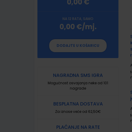
0,00 €
NA 12 RATA, SAMO
0,00 €/mj.
G
p
DODAJTE U KOŠARICU
A
NAGRADNA SMS IGRA
Mogućnost osvajanja neke od 101
nagrade
BESPLATNA DOSTAVA
A
Za iznose veće od 62,50€
PLAĆANJE NA RATE