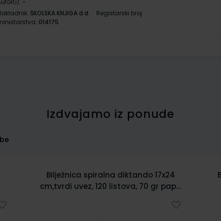
utor(i):
-
Nakladnik:
ŠKOLSKA KNJIGA d.d.
Registarski broj
ministarstva:
014175
Izdvajamo iz ponude
rbe
4
BILJEŽNICA spiralna A4 diktando XL
ir
Notes, tvrdi uvez, 80 listova, ultra
lagani papir 5328