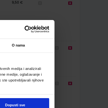
9,50 €
O nama
85
11,00 €
enih medija i analizirali
ene medije, oglašavanje i
k ste upotrebljavali njihove
56
11,88 €
Dopusti sve