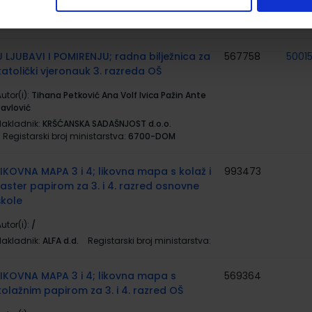
Nakladnik:
KRŠĆANSKA SADAŠNJOST d.o.o.
Registarski broj ministarstva:
6700
U LJUBAVI I POMIRENJU; radna bilježnica za
567758
5001
katolički vjeronauk 3. razreda OŠ
utor(i):
Tihana Petković Ana Volf Ivica Pažin Ante
Pavlović
Nakladnik:
KRŠĆANSKA SADAŠNJOST d.o.o.
Registarski broj ministarstva:
6700-DOM
LIKOVNA MAPA 3 i 4; likovna mapa s kolaž i
993473
raster papirom za 3. i 4. razred osnovne
škole
utor(i):
/
Nakladnik:
ALFA d.d.
Registarski broj ministarstva:
LIKOVNA MAPA 3 i 4; likovna mapa s
569364
kolažnim papirom za 3. i 4. razred OŠ