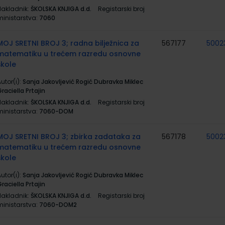
Nakladnik:
ŠKOLSKA KNJIGA d.d.
Registarski broj
ministarstva:
7060
MOJ SRETNI BROJ 3; radna bilježnica za
567177
5002
matematiku u trećem razredu osnovne
škole
utor(i):
Sanja Jakovljević Rogić Dubravka Miklec
raciella Prtajin
Nakladnik:
ŠKOLSKA KNJIGA d.d.
Registarski broj
ministarstva:
7060-DOM
MOJ SRETNI BROJ 3; zbirka zadataka za
567178
5002
matematiku u trećem razredu osnovne
škole
utor(i):
Sanja Jakovljević Rogić Dubravka Miklec
raciella Prtajin
Nakladnik:
ŠKOLSKA KNJIGA d.d.
Registarski broj
ministarstva:
7060-DOM2