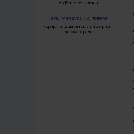
do 12 rata bez kamata
10% POPUSTA NA PRIBOR
Kupnjom udžbenika ostvarujete popust
A
na školski pribor
A