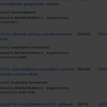
razumijevanje geografskih vještina
utor(i):
Goran Dragičević
Nakladnik:
ŠKOLSKA KNJIGA d.d.
Registarski broj
ministarstva:
KLIO 5; udžbenik petoga razreda osnovne
556468
5004
škole
utor(i):
Sonja Bančić Tina Matanić
Nakladnik:
ŠKOLSKA KNJIGA d.d.
Registarski broj
ministarstva:
6468
KLIO 5; radna bilježnica za povijest u petom
556486
5001
razredu osnovne škole
utor(i):
Sonja Banić Tina Matanić
Nakladnik:
ŠKOLSKA KNJIGA d.d.
Registarski broj
ministarstva:
6468-DOM
ALLEGRO 5 U GLAZBENOM SVIJETU; udžbenik
556178
5001