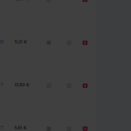
31
11,21 €
77
13,60 €
77
5,61 €