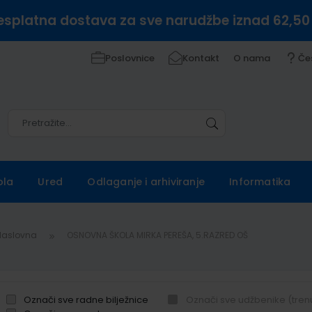
esplatna dostava za sve narudžbe iznad 62,50
Poslovnice
Kontakt
O nama
Če
Pretražite
Pretražite
ola
Ured
Odlaganje i arhiviranje
Informatika
Naslovna
OSNOVNA ŠKOLA MIRKA PEREŠA, 5.RAZRED OŠ
Označi sve radne bilježnice
Označi sve udžbenike (tren