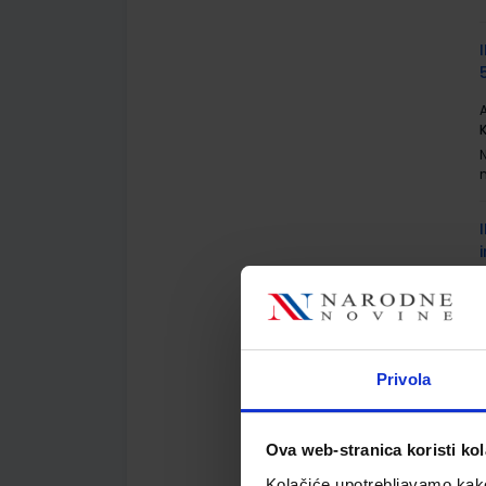
A
A
Privola
Ova web-stranica koristi kol
A
Kolačiće upotrebljavamo kako 