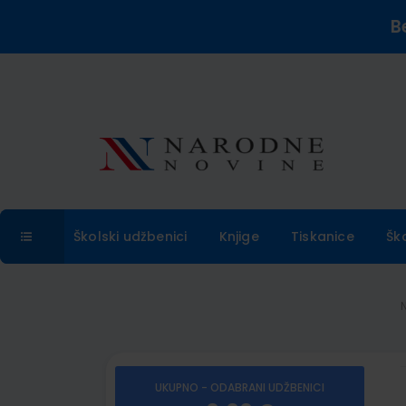
B
Školski udžbenici
Knjige
Tiskanice
Šk
UKUPNO - ODABRANI UDŽBENICI