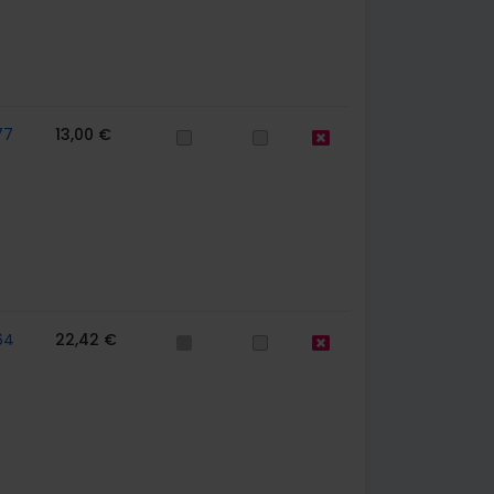
77
13,00 €
64
22,42 €