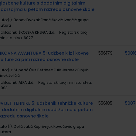
glazbene kulture s dodatnim digitalnim
sadržajima u petom razredu osnovne škole
utor(i):
Banov Dvoxak Frančišković Ivančić grupa
autora
Nakladnik:
ŠKOLSKA KNJIGA d.d.
Registarski broj
ministarstva:
6027
LIKOVNA AVANTURA 5; udžbenik iz likovne
556179
5001
kulture za peti razred osnovne škole
utor(i):
Stipetić Čus Petrinec Fulir Jerabek Pinjuh
inek Jeličić
Nakladnik:
ALFA d.d.
Registarski broj ministarstva:
6093
SVIJET TEHNIKE 5; udžbenik tehničke kulture
556185
500
s dodatnim digitalnim sadržajima u petom
razredu osnovne škole
utor(i):
Delić Jukić Koprivnjak Kovačević grupa
autora