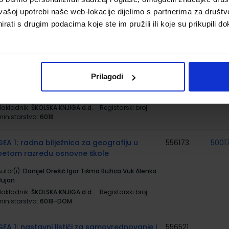
Groš
vašoj upotrebi naše web-lokacije dijelimo s partnerima za društv
Nakladnik:
PROFIL KLETT d.o.o.
Registarski broj
ministarstva:
6142
rati s drugim podacima koje ste im pružili ili koje su prikupili do
GEA 1; udžbenik geografije s dodatnim
556172
5001
digitalnim sadržajima u petom razredu
osnovne škole
Prilagodi
utor(i):
Danijel Orešić Igor Tišma Ružica Vuk Alenka
Bujan
Nakladnik:
ŠKOLSKA KNJIGA d.d.
Registarski broj
ministarstva:
6018
GEA 1; radna bilježnica za geografiju u
556173
5001
petom razredu osnovne škole
utor(i):
Danijel Orešić Igor Tišma Ružica Vuk Alenka
Bujan
Nakladnik:
ŠKOLSKA KNJIGA d.d.
Registarski broj
ministarstva:
6018-DOM
GEA 1; nastavni listići za samovrednovanje i
556521