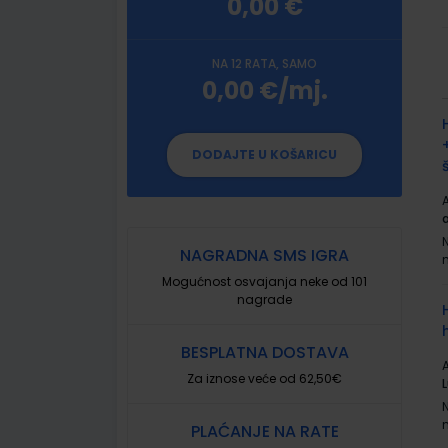
0,00 €
NA 12 RATA, SAMO
0,00 €/mj.
G
p
DODAJTE U KOŠARICU
A
NAGRADNA SMS IGRA
Mogućnost osvajanja neke od 101
nagrade
BESPLATNA DOSTAVA
A
Za iznose veće od 62,50€
PLAĆANJE NA RATE