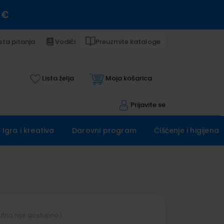
 €
sta pitanja
Vodiči
Preuzmite kataloge
Lista želja
Moja košarica
Prijavite se
Igra i kreativa
Darovni program
Čišćenje i higijena
utno nije dostupno)