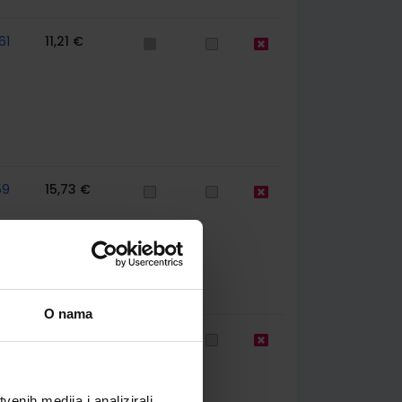
61
11,21 €
59
15,73 €
O nama
61
8,41 €
enih medija i analizirali