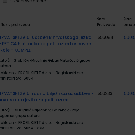
Označi sve omote
Šifra
Šifra
Naziv proizvoda
Proizvoda
omot
rupirani
roizvodi
HRVATSKI ZA 5; udžbenik hrvatskoga jezika
556084
5001
+ PETICA 5, čitanka za peti razred osnovne
škole - KOMPLET
utor(i):
Greblički-Miculinić Grbaš Matošević grupa
autora
Nakladnik:
PROFIL KLETT d.o.o.
Registarski broj
ministarstva:
6054
HRVATSKI ZA 5; radna bilježnica uz udžbenik
556233
5001
hrvatskoga jezika za peti razred
utor(i):
Družijanić Hajdarević Lovrenčić-Rojc
Lugomer grupa autora
Nakladnik:
PROFIL KLETT d.o.o.
Registarski broj
ministarstva:
6054-DOM