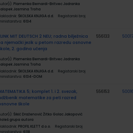
utor(i):
Plamenka Bernardi-Britvec Jadranka
Salopek Jasmina Troha
Nakladnik:
ŠKOLSKA KNJIGA d.d.
Registarski broj
ministarstva:
6134
FLINK MIT DEUTSCH 2 NEU; radna bilježnica
556133
5001
za njemački jezik u petom razredu osnovne
škole, 2. godina učenja
utor(i):
Plamenka Bernardi-Britvec Jadranka
Salopek Jasmina Troha
Nakladnik:
ŠKOLSKA KNJIGA d.d.
Registarski broj
ministarstva:
6134-DOM
MATEMATIKA 5; komplet 1. i 2. svezak,
556153
5001
udžbenik matematike za peti razred
osnovne škole
utor(i):
Šikić Draženović Žitko Golac Jakopović
Goleš grupa autora
Nakladnik:
PROFIL KLETT d.o.o.
Registarski broj
ministarstva:
6118