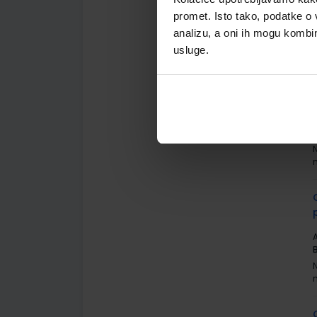
promet. Isto tako, podatke o 
analizu, a oni ih mogu kombini
usluge.
A
A