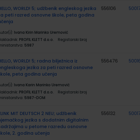
HELLO, WORLD! 5; udžbenik engleskog jezika
556106
5001
za peti razred osnovne škole, peta godina
učenja
utor(i):
Ivana Kirin Marinko Uremović
Nakladnik:
PROFIL KLETT d.o.o.
Registarski broj
ministarstva:
5987
HELLO, WORLD! 5; radna bilježnica iz
556476
5001
engleskoga jezika za peti razred osnovne
škole, peta godina učenja
utor(i):
Ivana Karin Marinko Uremović
Nakladnik:
PROFIL KLETT d.o.o.
Registarski broj
ministarstva:
5987-DOM
FLINK MIT DEUTSCH 2 NEU; udžbenik
556132
5001
njemačkog jezika s dodatnim digitalnim
sadržajima u petome razredu osnovne
škole, 2. godina učenja