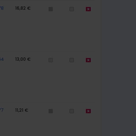
78
16,82 €
64
13,00 €
77
11,21 €