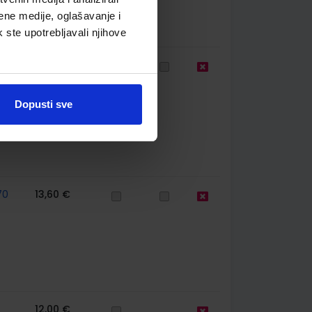
ene medije, oglašavanje i
k ste upotrebljavali njihove
70
8,41 €
Dopusti sve
70
13,60 €
12,00 €