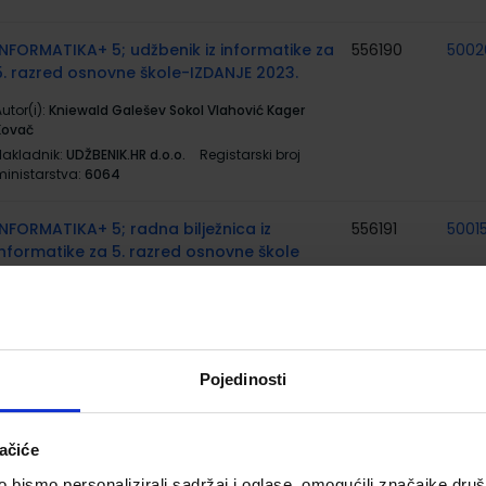
INFORMATIKA+ 5; udžbenik iz informatike za
556190
5002
5. razred osnovne škole-IZDANJE 2023.
utor(i):
Kniewald Galešev Sokol Vlahović Kager
Kovač
Nakladnik:
UDŽBENIK.HR d.o.o.
Registarski broj
ministarstva:
6064
INFORMATIKA+ 5; radna bilježnica iz
556191
5001
informatike za 5. razred osnovne škole
utor(i):
Kniewald Galešev Sokol Vlahović Kager
Kovač
Nakladnik:
UDŽBENIK.HR d.o.o.
Registarski broj
ministarstva:
6064-DOM
Pojedinosti
PRIRODA 5; udžbenik iz prirode za 5. razred
556159
5002
osnovne škole
ačiće
utor(i):
Biljana Agić Tamara Banović Ana Lopac
bismo personalizirali sadržaj i oglase, omogućili značajke društv