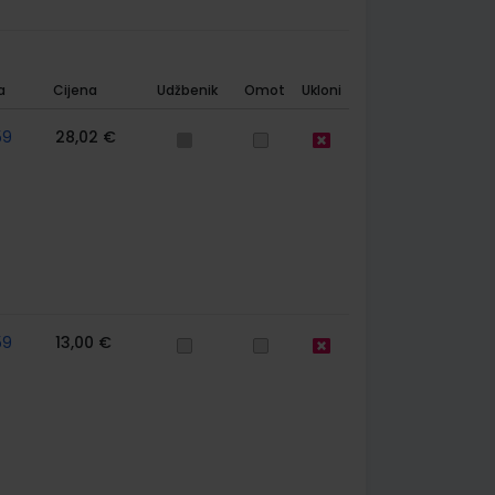
a
Cijena
Udžbenik
Omot
Ukloni
59
28,02 €
59
13,00 €