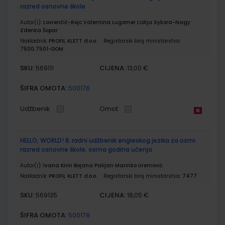
razred osnovne škole
Autor(i):
Lovrenčić-Rojc Valentina Lugomer Lidija Sykora-Nagy
Zdenka Šopar
Nakladnik:
PROFIL KLETT d.o.o.
Registarski broj ministarstva:
7500;7501-DOM
SKU:
CIJENA:
569111
13,00 €
ŠIFRA OMOTA:
500176
Udžbenik
Omot
HELLO, WORLD! 8; radni udžbenik engleskog jezika za osmi
razred osnovne škole, osma godina učenja
Autor(i):
Ivana Kirin Bojana Palijan Marinko Uremović
Nakladnik:
PROFIL KLETT d.o.o.
Registarski broj ministarstva:
7477
SKU:
CIJENA:
569135
18,05 €
ŠIFRA OMOTA:
500178