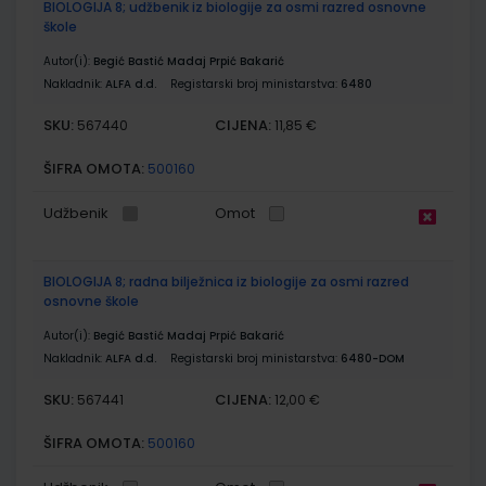
BIOLOGIJA 8; udžbenik iz biologije za osmi razred osnovne
škole
Autor(i):
Begić Bastić Madaj Prpić Bakarić
Nakladnik:
ALFA d.d.
Registarski broj ministarstva:
6480
SKU:
CIJENA:
567440
11,85 €
ŠIFRA OMOTA:
500160
Udžbenik
Omot
BIOLOGIJA 8; radna bilježnica iz biologije za osmi razred
osnovne škole
Autor(i):
Begić Bastić Madaj Prpić Bakarić
Nakladnik:
ALFA d.d.
Registarski broj ministarstva:
6480-DOM
SKU:
CIJENA:
567441
12,00 €
ŠIFRA OMOTA:
500160