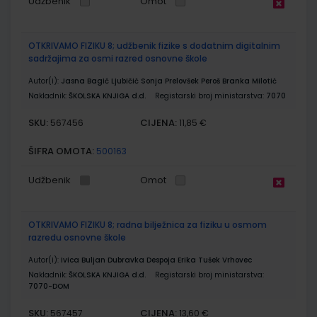
Udžbenik
Omot
OTKRIVAMO FIZIKU 8; udžbenik fizike s dodatnim digitalnim
sadržajima za osmi razred osnovne škole
Autor(i):
Jasna Bagić Ljubičić Sonja Prelovšek Peroš Branka Milotić
Nakladnik:
ŠKOLSKA KNJIGA d.d.
Registarski broj ministarstva:
7070
SKU:
CIJENA:
567456
11,85 €
ŠIFRA OMOTA:
500163
Udžbenik
Omot
OTKRIVAMO FIZIKU 8; radna bilježnica za fiziku u osmom
razredu osnovne škole
Autor(i):
Ivica Buljan Dubravka Despoja Erika Tušek Vrhovec
Nakladnik:
ŠKOLSKA KNJIGA d.d.
Registarski broj ministarstva:
7070-DOM
SKU:
CIJENA:
567457
13,60 €