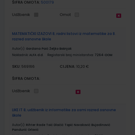
ŠIFRA OMOTA:
500179
Udžbenik
Omot
MATEMATIČKI IZAZOVI 8; radni listovi iz matematike za 8.
razred osnovne škole
Autor(i):
Gordana Paić Željko Bošnjak
Nakladnik:
ALFA d.d.
Registarski broj ministarstva:
7264-DOM
SKU:
CIJENA:
569166
10,20 €
ŠIFRA OMOTA:
Udžbenik
LIKE IT 8; udžbenik iz informatike za osmi razred osnovne
škole
Autor(i):
Rihter Rade Toić Dlačić Topić Novaković Bujadinović
Pandurić Orlović