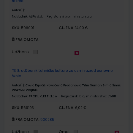
razred
Autor(i):
Nakladnik:
ALFA d.d.
Registarski broj ministarstva:
SKU:
CIJENA:
596001
14,00 €
ŠIFRA OMOTA:
Udžbenik
TK 8; udžbenik tehničke kulture za osmi razred osnovne
škole
Autor(i):
Čović Dijačić Kovačević Prodanović Trlin Suman Šimić Šimić
Vinković Vlajinić
Nakladnik:
PROFIL KLETT d.o.o.
Registarski broj ministarstva:
7508
SKU:
CIJENA:
569193
6,02 €
ŠIFRA OMOTA:
500285
Udžbenik
Omot