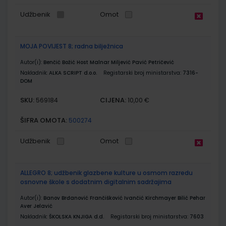
Udžbenik
Omot
MOJA POVIJEST 8; radna bilježnica
Autor(i):
Benčić Božić Host Malnar Miljević Pavić Petričević
Nakladnik:
ALKA SCRIPT d.o.o.
Registarski broj ministarstva:
7316-
DOM
SKU:
CIJENA:
569184
10,00 €
ŠIFRA OMOTA:
500274
Udžbenik
Omot
ALLEGRO 8; udžbenik glazbene kulture u osmom razredu
osnovne škole s dodatnim digitalnim sadržajima
Autor(i):
Banov Brđanović Frančišković Ivančić Kirchmayer Bilić Pehar
Aver Jelavić
Nakladnik:
ŠKOLSKA KNJIGA d.d.
Registarski broj ministarstva:
7603