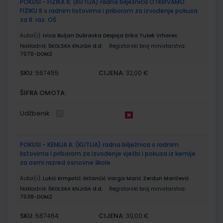
POKUSI - FIZIKA 8; (KUTIJA) radna bilježnica OTKRIVAMO
FIZIKU 8 s radnim listovima i priborom za izvođenje pokusa
za 8. raz. OŠ
Autor(i):
Ivica Buljan Dubravka Despoja Erika Tušek Vrhovec
Nakladnik:
ŠKOLSKA KNJIGA d.d.
Registarski broj ministarstva:
7070-DOM2
SKU:
CIJENA:
567455
32,00 €
ŠIFRA OMOTA:
Udžbenik
POKUSI - KEMIJA 8; (KUTIJA) radna bilježnica s radnim
listovima i priborom za izvođenje vježbi i pokusa iz kemije
za osmi razred osnovne škole
Autor(i):
Lukić Krmpotić Gržančić Varga Marić Zerdun Maričević
Nakladnik:
ŠKOLSKA KNJIGA d.d.
Registarski broj ministarstva:
7038-DOM2
SKU:
CIJENA:
567464
30,00 €