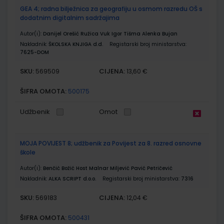
GEA 4; radna bilježnica za geografiju u osmom razredu OŠ s
dodatnim digitalnim sadržajima
Autor(i):
Danijel Orešić Ružica Vuk Igor Tišma Alenka Bujan
Nakladnik:
ŠKOLSKA KNJIGA d.d.
Registarski broj ministarstva:
7625-DOM
SKU:
CIJENA:
569509
13,60 €
ŠIFRA OMOTA:
500175
Udžbenik
Omot
MOJA POVIJEST 8; udžbenik za Povijest za 8. razred osnovne
škole
Autor(i):
Benčić Božić Host Malnar Miljević Pavić Petričević
Nakladnik:
ALKA SCRIPT d.o.o.
Registarski broj ministarstva:
7316
SKU:
CIJENA:
569183
12,04 €
ŠIFRA OMOTA:
500431