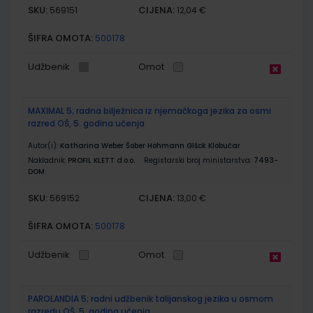
SKU:
CIJENA:
569151
12,04 €
ŠIFRA OMOTA:
500178
Udžbenik
Omot
MAXIMAL 5; radna bilježnica iz njemačkoga jezika za osmi
razred OŠ, 5. godina učenja
Autor(i):
Katharina Weber Šober Hohmann Glšck Klobučar
Nakladnik:
PROFIL KLETT d.o.o.
Registarski broj ministarstva:
7493-
DOM
SKU:
CIJENA:
569152
13,00 €
ŠIFRA OMOTA:
500178
Udžbenik
Omot
PAROLANDIA 5; radni udžbenik talijanskog jezika u osmom
razredu OŠ, 5. godina učenja