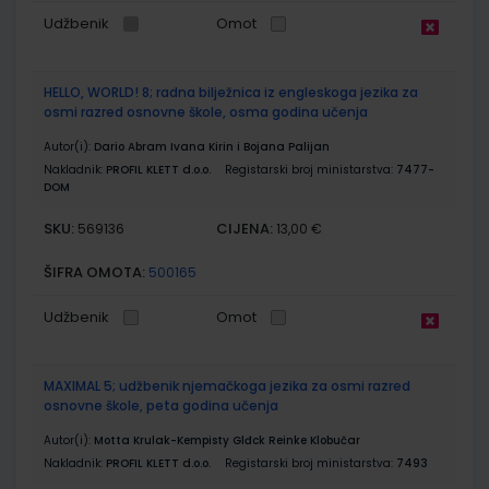
Udžbenik
Omot
HELLO, WORLD! 8; radna bilježnica iz engleskoga jezika za
osmi razred osnovne škole, osma godina učenja
Autor(i):
Dario Abram Ivana Kirin i Bojana Palijan
Nakladnik:
PROFIL KLETT d.o.o.
Registarski broj ministarstva:
7477-
DOM
SKU:
CIJENA:
569136
13,00 €
ŠIFRA OMOTA:
500165
Udžbenik
Omot
MAXIMAL 5; udžbenik njemačkoga jezika za osmi razred
osnovne škole, peta godina učenja
Autor(i):
Motta Krulak-Kempisty Glđck Reinke Klobučar
Nakladnik:
PROFIL KLETT d.o.o.
Registarski broj ministarstva:
7493