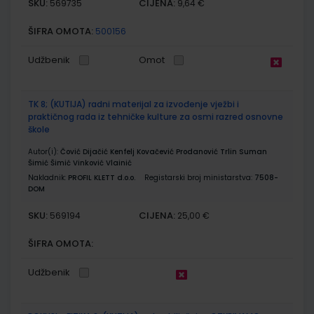
SKU:
CIJENA:
569735
9,64 €
ŠIFRA OMOTA:
500156
Udžbenik
Omot
TK 8; (KUTIJA) radni materijal za izvođenje vježbi i
praktičnog rada iz tehničke kulture za osmi razred osnovne
škole
Autor(i):
Čović Dijačić Kenfelj Kovačević Prodanović Trlin Suman
Šimić Šimić Vinković Vlainić
Nakladnik:
PROFIL KLETT d.o.o.
Registarski broj ministarstva:
7508-
DOM
SKU:
CIJENA:
569194
25,00 €
ŠIFRA OMOTA:
Udžbenik