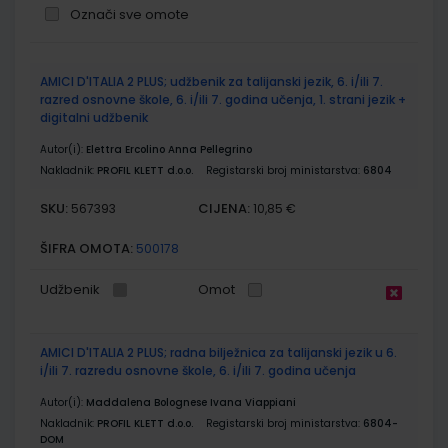
Označi sve omote
Grupirani
AMICI D'ITALIA 2 PLUS; udžbenik za talijanski jezik, 6. i/ili 7.
proizvodi
razred osnovne škole, 6. i/ili 7. godina učenja, 1. strani jezik +
digitalni udžbenik
Autor(i):
Elettra Ercolino Anna Pellegrino
Nakladnik:
PROFIL KLETT d.o.o.
Registarski broj ministarstva:
6804
SKU:
CIJENA:
567393
10,85 €
ŠIFRA OMOTA:
500178
Udžbenik
Omot
AMICI D'ITALIA 2 PLUS; radna bilježnica za talijanski jezik u 6.
i/ili 7. razredu osnovne škole, 6. i/ili 7. godina učenja
Autor(i):
Maddalena Bolognese Ivana Viappiani
Nakladnik:
PROFIL KLETT d.o.o.
Registarski broj ministarstva:
6804-
DOM