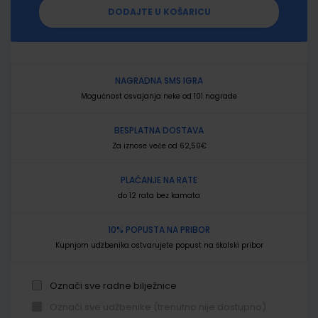
DODAJTE U KOŠARICU
NAGRADNA SMS IGRA
Mogućnost osvajanja neke od 101 nagrade
BESPLATNA DOSTAVA
Za iznose veće od 62,50€
PLAĆANJE NA RATE
do 12 rata bez kamata
10% POPUSTA NA PRIBOR
Kupnjom udžbenika ostvarujete popust na školski pribor
Označi sve radne bilježnice
Označi sve udžbenike (trenutno nije dostupno)