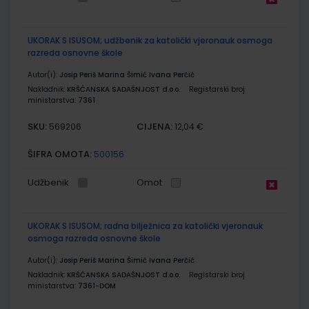
UKORAK S ISUSOM; udžbenik za katolički vjeronauk osmoga
razreda osnovne škole
Autor(i):
Josip Periš Marina Šimić Ivana Perčić
Nakladnik:
KRŠĆANSKA SADAŠNJOST d.o.o.
Registarski broj
ministarstva:
7361
SKU:
CIJENA:
569206
12,04 €
ŠIFRA OMOTA:
500156
Udžbenik
Omot
UKORAK S ISUSOM; radna bilježnica za katolički vjeronauk
osmoga razreda osnovne škole
Autor(i):
Josip Periš Marina Šimić Ivana Perčić
Nakladnik:
KRŠĆANSKA SADAŠNJOST d.o.o.
Registarski broj
ministarstva:
7361-DOM