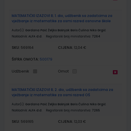
MATEMATIČKI IZAZOVI 8; 1. dio, udžbenik sa zadatcima za
vježbanje iz matematike za osmi razred osnovne škole
Autor(i):
Gordana Paić Željko Bošnjak Boris Čulina Niko Grgić
Nakladnik:
ALFA d.d.
Registarski broj ministarstva:
7264
SKU:
CIJENA:
569164
12,04 €
ŠIFRA OMOTA:
500179
Udžbenik
Omot
MATEMATIČKI IZAZOVI 8; 2. dio, udžbenik sa zadatcima za
vježbanje iz matematike za osmi razred OŠ
Autor(i):
Gordana Paić Željko Bošnjak Boris Čulina Niko Grgić
Nakladnik:
ALFA d.d.
Registarski broj ministarstva:
7265
SKU:
CIJENA:
569165
12,03 €