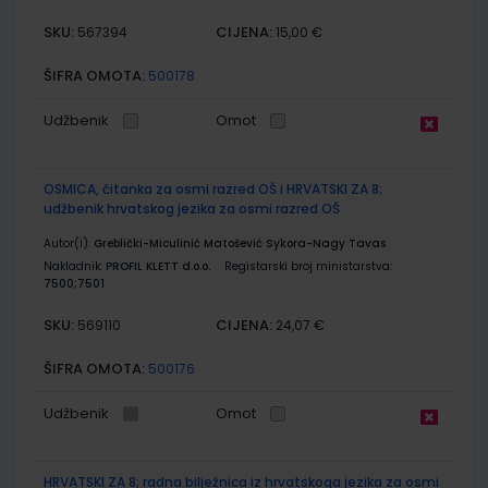
SKU:
CIJENA:
567394
15,00 €
ŠIFRA OMOTA:
500178
Udžbenik
Omot
OSMICA, čitanka za osmi razred OŠ i HRVATSKI ZA 8;
udžbenik hrvatskog jezika za osmi razred OŠ
Autor(i):
Greblički-Miculinić Matošević Sykora-Nagy Tavas
Nakladnik:
PROFIL KLETT d.o.o.
Registarski broj ministarstva:
7500;7501
SKU:
CIJENA:
569110
24,07 €
ŠIFRA OMOTA:
500176
Udžbenik
Omot
HRVATSKI ZA 8; radna bilježnica iz hrvatskoga jezika za osmi