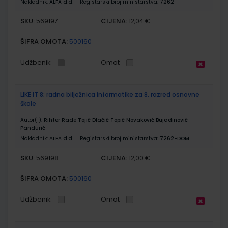
Nakladnik:
ALFA d.d.
Registarski broj ministarstva:
7262
SKU:
CIJENA:
569197
12,04 €
ŠIFRA OMOTA:
500160
Udžbenik
Omot
LIKE IT 8; radna bilježnica informatike za 8. razred osnovne
škole
Autor(i):
Rihter Rade Tojić Dlačić Topić Novaković Bujadinović
Pandurić
Nakladnik:
ALFA d.d.
Registarski broj ministarstva:
7262-DOM
SKU:
CIJENA:
569198
12,00 €
ŠIFRA OMOTA:
500160
Udžbenik
Omot