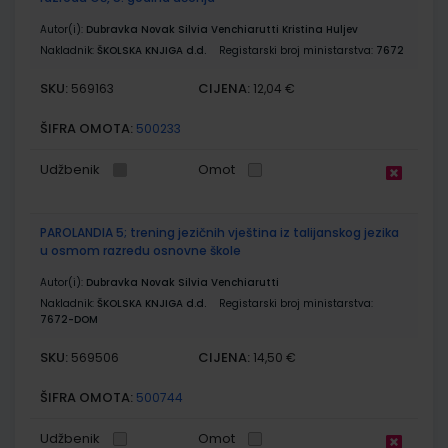
Autor(i):
Dubravka Novak Silvia Venchiarutti Kristina Huljev
Nakladnik:
ŠKOLSKA KNJIGA d.d.
Registarski broj ministarstva:
7672
SKU:
CIJENA:
569163
12,04 €
ŠIFRA OMOTA:
500233
Udžbenik
Omot
PAROLANDIA 5; trening jezičnih vještina iz talijanskog jezika
u osmom razredu osnovne škole
Autor(i):
Dubravka Novak Silvia Venchiarutti
Nakladnik:
ŠKOLSKA KNJIGA d.d.
Registarski broj ministarstva:
7672-DOM
SKU:
CIJENA:
569506
14,50 €
ŠIFRA OMOTA:
500744
Udžbenik
Omot