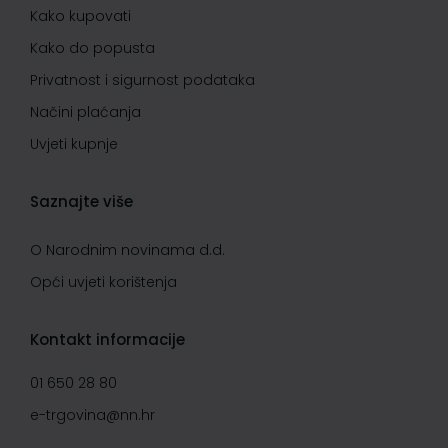
Kako kupovati
Kako do popusta
Privatnost i sigurnost podataka
Načini plaćanja
Uvjeti kupnje
Saznajte više
O Narodnim novinama d.d.
Opći uvjeti korištenja
Kontakt informacije
01 650 28 80
e-trgovina@nn.hr