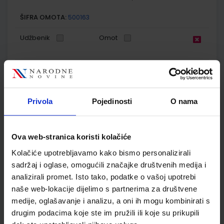
ŠIFRA OMOTA:
500163
Udžbenik
Omot
KEMIJA 8; udžbenik kemije s dodatnim digitalnim sadržajima
u osmom razredu osnovne škole
Autor(i):
Lukić Marić Zerdun Varga Maričević Krmpotić-Gržančić
Privola
Pojedinosti
O nama
Nakladnik:
ŠKOLSKA KNJIGA d.d.
Registarski broj ministarstva:
7038
SKU:
CIJENA:
567462
11,85 €
Ova web-stranica koristi kolačiće
ŠIFRA OMOTA:
500177
Kolačiće upotrebljavamo kako bismo personalizirali
Udžbenik
Omot
sadržaj i oglase, omogućili značajke društvenih medija i
analizirali promet. Isto tako, podatke o vašoj upotrebi
naše web-lokacije dijelimo s partnerima za društvene
KEMIJA 8; radna bilježnica za kemiju u osmom razredu
medije, oglašavanje i analizu, a oni ih mogu kombinirati s
osnovne škole
drugim podacima koje ste im pružili ili koje su prikupili
Autor(i):
Lukić Marić Zerdun Varga Krmpotić-Gržančić