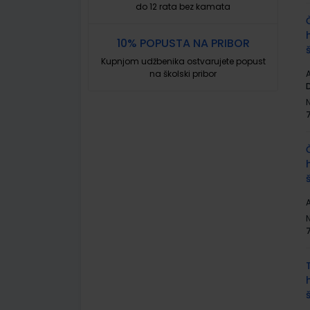
do 12 rata bez kamata
10% POPUSTA NA PRIBOR
Kupnjom udžbenika ostvarujete popust
na školski pribor
A
A