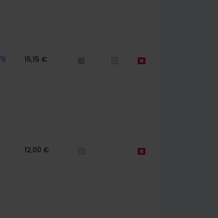
76
15,15 €
12,00 €