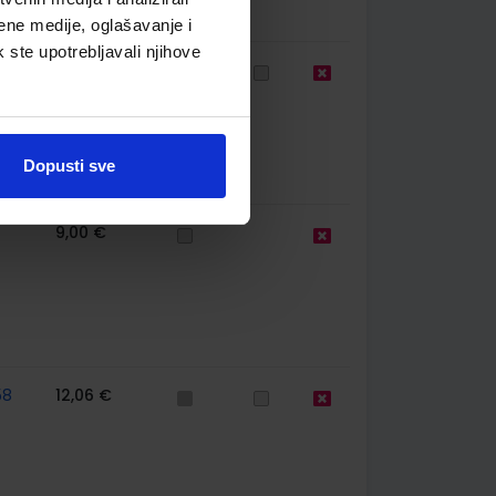
ene medije, oglašavanje i
k ste upotrebljavali njihove
1
9,00 €
Dopusti sve
9,00 €
58
12,06 €