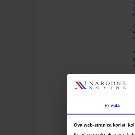
A
A
Privola
Ova web-stranica koristi kol
A
Kolačiće upotrebljavamo kako 