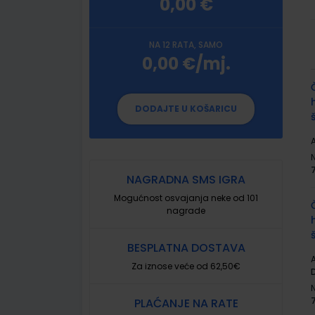
0,00 €
NA 12 RATA, SAMO
0,00 €/mj.
G
p
DODAJTE U KOŠARICU
A
NAGRADNA SMS IGRA
Mogućnost osvajanja neke od 101
nagrade
BESPLATNA DOSTAVA
A
Za iznose veće od 62,50€
PLAĆANJE NA RATE