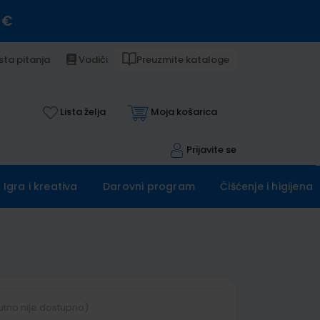
 €
sta pitanja
Vodiči
Preuzmite kataloge
Lista želja
Moja košarica
Prijavite se
Igra i kreativa
Darovni program
Čišćenje i higijena
utno nije dostupno)