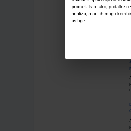
promet. Isto tako, podatke o 
analizu, a oni ih mogu kombini
usluge.
A
A
A