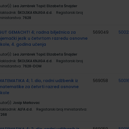
utor(i):
Lea Jambrek Topić Elizabeta Šnajder
Nakladnik:
ŠKOLSKA KNJIGA d.d.
Registarski broj
ministarstva:
7628
GUT GEMACHT! 4; radna bilježnica za
569049
5002
njemački jezik u četvrtom razredu osnovne
škole, 4. godina učenja
utor(i):
Lea Jambrek Topić Elizabeta Šnajder
Nakladnik:
ŠKOLSKA KNJIGA d.d.
Registarski broj
ministarstva:
7628-DOM
MATEMATIKA 4; 1. dio, radni udžbenik iz
569058
5001
matematike za četvrti razred osnovne
škole
utor(i):
Josip Markovac
Nakladnik:
ALFA d.d.
Registarski broj ministarstva:
7268