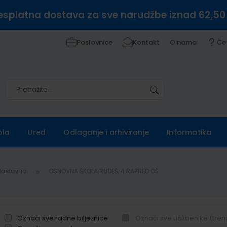
esplatna dostava za sve narudžbe iznad 62,50
Poslovnice
Kontakt
O nama
Če
Pretražite
Pretražite
ola
Ured
Odlaganje i arhiviranje
Informatika
Naslovna
OSNOVNA ŠKOLA RUDEŠ, 4.RAZRED OŠ
Označi sve radne bilježnice
Označi sve udžbenike (tren