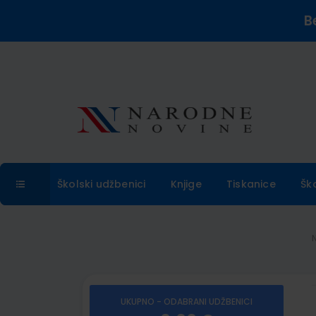
B
Školski udžbenici
Knjige
Tiskanice
Šk
UKUPNO - ODABRANI UDŽBENICI