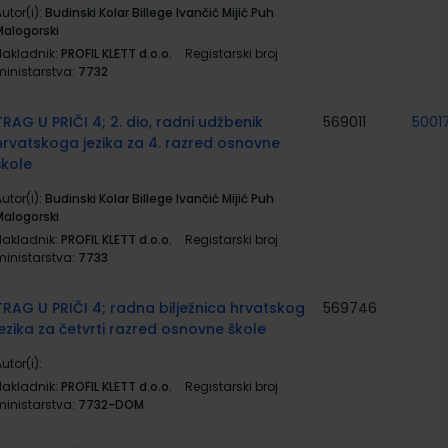
utor(i):
Budinski Kolar Billege Ivančić Mijić Puh
Malogorski
Nakladnik:
PROFIL KLETT d.o.o.
Registarski broj
ministarstva:
7732
TRAG U PRIČI 4; 2. dio, radni udžbenik
569011
5001
hrvatskoga jezika za 4. razred osnovne
škole
utor(i):
Budinski Kolar Billege Ivančić Mijić Puh
Malogorski
Nakladnik:
PROFIL KLETT d.o.o.
Registarski broj
ministarstva:
7733
TRAG U PRIČI 4; radna bilježnica hrvatskog
569746
jezika za četvrti razred osnovne škole
utor(i):
Nakladnik:
PROFIL KLETT d.o.o.
Registarski broj
ministarstva:
7732-DOM