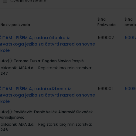
Označi sve omote
Šifra
Šifra
Naziv proizvoda
Proizvoda
omot
rupirani
roizvodi
ČITAM I PIŠEM 4; radna čitanka iz
569002
5001
hrvatskoga jezika za četvrti razred osnovne
škole
utor(i):
Tamara Turza-Bogdan Slavica Pospiš
Nakladnik:
ALFA d.d.
Registarski broj ministarstva:
7247
ČITAM I PIŠEM 4; radni udžbenik iz
569001
5001
hrvatskoga jezika za četvrti razred osnovne
škole
utor(i):
Pavličević-Franić Velički Aladrović Slovaček
Domišljanović
Nakladnik:
ALFA d.d.
Registarski broj ministarstva:
7246