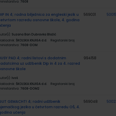
ministarstva:
7608
DIP IN 4; radna bilježnica za engleski jezik u
569031
5001
četvrtom razredu osnovne škole, 4. godina
učenja
utor(i):
Suzana Ban Dubravka Blažić
Nakladnik:
ŠKOLSKA KNJIGA d.d.
Registarski broj
ministarstva:
7608-DOM
BUSY PAD 4; radni listovi s dodatnim
994158
zadatcima uz udžbenik Dip in 4 za 4. razred
osnovne škole
utor(i):
Ivoš
Nakladnik:
ŠKOLSKA KNJIGA d.d.
Registarski broj
ministarstva:
7608-DOM2
GUT GEMACHT! 4; radni udžbenik
569048
5002
njemačkog jezika u četvrtom razredu OŠ, 4.
godina učenja