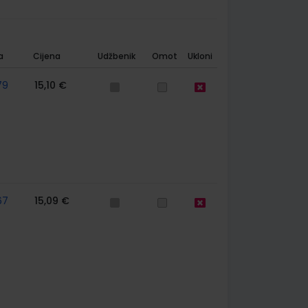
a
Cijena
Udžbenik
Omot
Ukloni
79
15,10 €
67
15,09 €