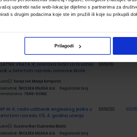
ministarstva:
7699-DOM
vašoj upotrebi naše web-lokacije dijelimo s partnerima za društv
rati s drugim podacima koje ste im pružili ili koje su prikupili do
SVIJET RIJEČI 4; nastavni listići za hrvatski
569013
50016
jezik u četvrtom razredu osnovne škole
utor(i):
Zokić Vladušić Španić Jurić
Nakladnik:
ŠKOLSKA KNJIGA d.d.
Registarski broj
Prilagodi
ministarstva:
7685-DOM
ZLATNA VRATA 4; nastavni listići za hrvatski
569016
jezik u četvrtom razredu osnovne škole
utor(i):
Sonja Ivić Marija Krmpotić
Nakladnik:
ŠKOLSKA KNJIGA d.d.
Registarski broj
ministarstva:
7699-DOM2
DIP IN 4; radni udžbenik engleskog jezika u
569030
5001
četvrtom razredu OŠ, 4. godina učenja
utor(i):
Suzana Ban Dubravka Blažić
Nakladnik:
ŠKOLSKA KNJIGA d.d.
Registarski broj