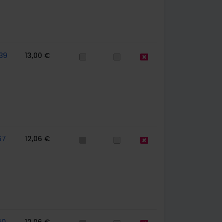
39
13,00 €
67
12,06 €