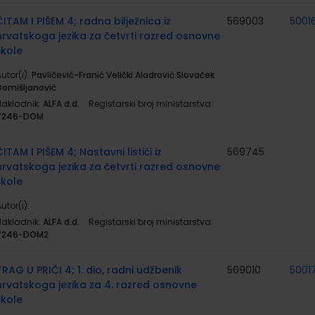
ČITAM I PIŠEM 4; radna bilježnica iz
569003
5001
hrvatskoga jezika za četvrti razred osnovne
škole
utor(i):
Pavličević-Franić Velički Aladrović Slovaček
Domišljanović
Nakladnik:
ALFA d.d.
Registarski broj ministarstva:
7246-DOM
ČITAM I PIŠEM 4; Nastavni listići iz
569745
hrvatskoga jezika za četvrti razred osnovne
škole
utor(i):
Nakladnik:
ALFA d.d.
Registarski broj ministarstva:
7246-DOM2
TRAG U PRIČI 4; 1. dio, radni udžbenik
569010
5001
hrvatskoga jezika za 4. razred osnovne
škole