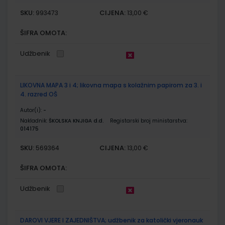
SKU:
CIJENA:
993473
13,00 €
ŠIFRA OMOTA:
Udžbenik
LIKOVNA MAPA 3 i 4; likovna mapa s kolažnim papirom za 3. i
4. razred OŠ
Autor(i):
-
Nakladnik:
ŠKOLSKA KNJIGA d.d.
Registarski broj ministarstva:
014175
SKU:
CIJENA:
569364
13,00 €
ŠIFRA OMOTA:
Udžbenik
DAROVI VJERE I ZAJEDNIŠTVA; udžbenik za katolički vjeronauk