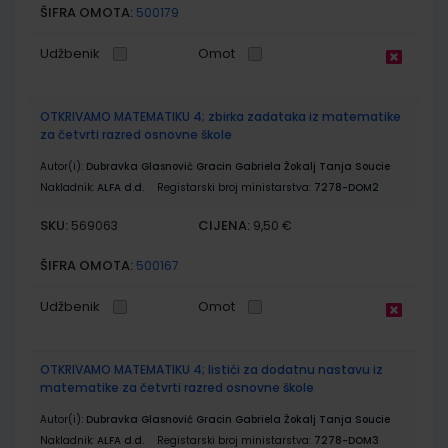
ŠIFRA OMOTA:
500179
Udžbenik
Omot
OTKRIVAMO MATEMATIKU 4; zbirka zadataka iz matematike
za četvrti razred osnovne škole
Autor(i):
Dubravka Glasnović Gracin Gabriela Žokalj Tanja Soucie
Nakladnik:
ALFA d.d.
Registarski broj ministarstva:
7278-DOM2
SKU:
CIJENA:
569063
9,50 €
ŠIFRA OMOTA:
500167
Udžbenik
Omot
OTKRIVAMO MATEMATIKU 4; listići za dodatnu nastavu iz
matematike za četvrti razred osnovne škole
Autor(i):
Dubravka Glasnović Gracin Gabriela Žokalj Tanja Soucie
Nakladnik:
ALFA d.d.
Registarski broj ministarstva:
7278-DOM3