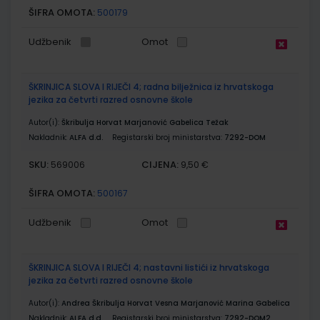
ŠIFRA OMOTA:
500179
Udžbenik
Omot
ŠKRINJICA SLOVA I RIJEČI 4; radna bilježnica iz hrvatskoga
jezika za četvrti razred osnovne škole
Autor(i):
Škribulja Horvat Marjanović Gabelica Težak
Nakladnik:
ALFA d.d.
Registarski broj ministarstva:
7292-DOM
SKU:
CIJENA:
569006
9,50 €
ŠIFRA OMOTA:
500167
Udžbenik
Omot
ŠKRINJICA SLOVA I RIJEČI 4; nastavni listići iz hrvatskoga
jezika za četvrti razred osnovne škole
Autor(i):
Andrea Škribulja Horvat Vesna Marjanović Marina Gabelica
Nakladnik:
ALFA d.d.
Registarski broj ministarstva:
7292-DOM2