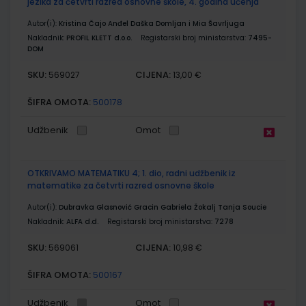
jezika za četvrti razred osnovne škole, 4. godina učenja
Autor(i):
Kristina Čajo Anđel Daška Domljan i Mia Šavrljuga
Nakladnik:
PROFIL KLETT d.o.o.
Registarski broj ministarstva:
7495-
DOM
SKU:
CIJENA:
569027
13,00 €
ŠIFRA OMOTA:
500178
Udžbenik
Omot
OTKRIVAMO MATEMATIKU 4; 1. dio, radni udžbenik iz
matematike za četvrti razred osnovne škole
Autor(i):
Dubravka Glasnović Gracin Gabriela Žokalj Tanja Soucie
Nakladnik:
ALFA d.d.
Registarski broj ministarstva:
7278
SKU:
CIJENA:
569061
10,98 €
ŠIFRA OMOTA:
500167
Udžbenik
Omot