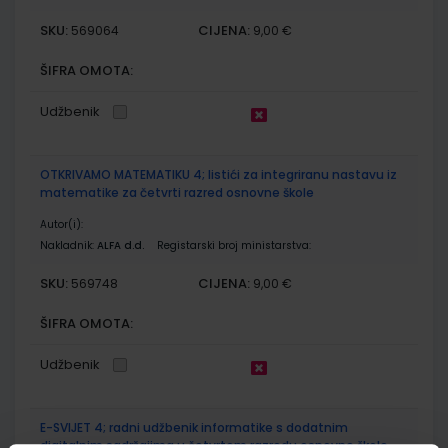
SKU:
CIJENA:
569064
9,00 €
ŠIFRA OMOTA:
Udžbenik
OTKRIVAMO MATEMATIKU 4; listići za integriranu nastavu iz
matematike za četvrti razred osnovne škole
Autor(i):
Nakladnik:
ALFA d.d.
Registarski broj ministarstva:
SKU:
CIJENA:
569748
9,00 €
ŠIFRA OMOTA:
Udžbenik
E-SVIJET 4; radni udžbenik informatike s dodatnim
digitalnim sadržajima u četvrtom razredu osnovne škole