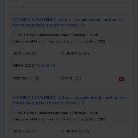
Grupirani
ŠKRINJICA SLOVA I RIJEČI 4; 1. dio, integrirani radni udžbenik iz
proizvodi
hrvatskoga jezika za četvrti razred OŠ
Autor(i):
Težak Gabelica Marjanović Škribulja Horvat
Nakladnik:
ALFA d.d.
Registarski broj ministarstva:
7292
SKU:
CIJENA:
569004
13,72 €
ŠIFRA OMOTA:
500179
Udžbenik
Omot
ŠKRINJICA SLOVA I RIJEČI 4; 2. dio, integrirani radni udžbenik iz
hrvatskoga jezika za četvrti razred OŠ
Autor(i):
Težak Gabelica Marjanović Škribulja Horvat
Nakladnik:
ALFA d.d.
Registarski broj ministarstva:
7293
SKU:
CIJENA:
569005
13,73 €