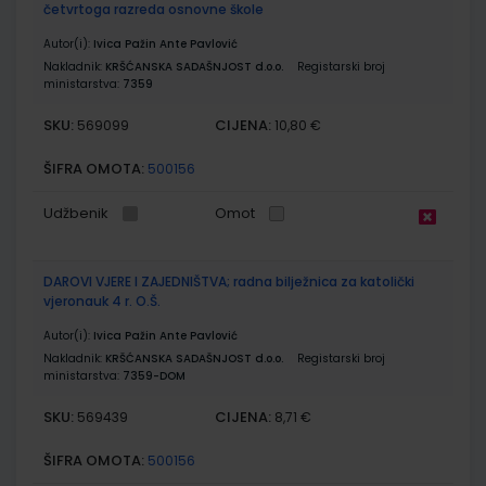
četvrtoga razreda osnovne škole
Autor(i):
Ivica Pažin Ante Pavlović
Nakladnik:
KRŠĆANSKA SADAŠNJOST d.o.o.
Registarski broj
ministarstva:
7359
SKU:
CIJENA:
569099
10,80 €
ŠIFRA OMOTA:
500156
Udžbenik
Omot
DAROVI VJERE I ZAJEDNIŠTVA; radna bilježnica za katolički
vjeronauk 4 r. O.Š.
Autor(i):
Ivica Pažin Ante Pavlović
Nakladnik:
KRŠĆANSKA SADAŠNJOST d.o.o.
Registarski broj
ministarstva:
7359-DOM
SKU:
CIJENA:
569439
8,71 €
ŠIFRA OMOTA:
500156