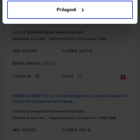
Prilagodi
PRIRODA, DRUŠTVO I JA 4; radni udžbenik iz prirode i društva
za četvrti razred osnovne škole
Autor(i):
Štambak Šarlija Mamić Kralj Bulić
Nakladnik:
ALFA d.d.
Registarski broj ministarstva:
7286
SKU:
CIJENA:
569080
16,47 €
ŠIFRA OMOTA:
500179
Udžbenik
Omot
PRIRODA, DRUŠTVO I JA 4; radna bilježnica iz prirode i društva
za četvrti razred osnovne škole
Autor(i):
Štambak Šarlija Mamić Kralj Bulić
Nakladnik:
ALFA d.d.
Registarski broj ministarstva:
7286-DOM
SKU:
CIJENA:
569081
9,50 €