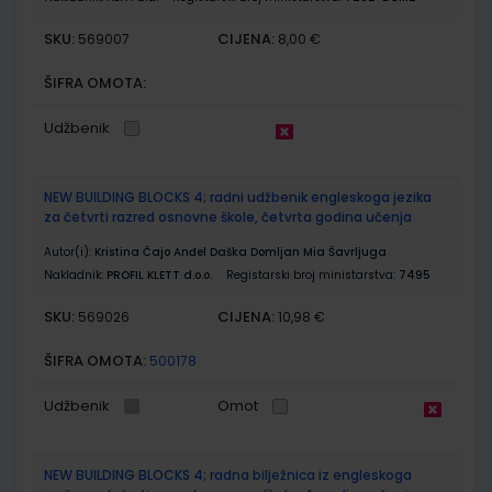
SKU:
CIJENA:
569007
8,00 €
ŠIFRA OMOTA:
Udžbenik
NEW BUILDING BLOCKS 4; radni udžbenik engleskoga jezika
za četvrti razred osnovne škole, četvrta godina učenja
Autor(i):
Kristina Čajo Anđel Daška Domljan Mia Šavrljuga
Nakladnik:
PROFIL KLETT d.o.o.
Registarski broj ministarstva:
7495
SKU:
CIJENA:
569026
10,98 €
ŠIFRA OMOTA:
500178
Udžbenik
Omot
NEW BUILDING BLOCKS 4; radna bilježnica iz engleskoga