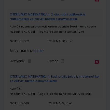
OTKRIVAMO MATEMATIKU 4; 2. dio, radni udžbenik iz
matematike za četvrti razred osnovne škole
Autor(i):
Dubravka Glasnović Gracin Gabriela Žokalj Tanja Soucie
Nakladnik:
ALFA d.d.
Registarski broj ministarstva:
7279
SKU:
CIJENA:
569062
10,98 €
ŠIFRA OMOTA:
500167
Udžbenik
Omot
OTKRIVAMO MATEMATIKU 4; Radna bilježnica iz matematike
za četvrti razred osnovne škole
Autor(i):
Nakladnik:
ALFA d.d.
Registarski broj ministarstva:
7278-DOM
SKU:
CIJENA:
569749
9,50 €