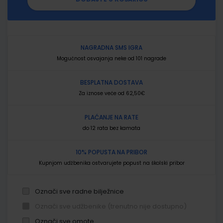
NAGRADNA SMS IGRA
Mogućnost osvajanja neke od 101 nagrade
BESPLATNA DOSTAVA
Za iznose veće od 62,50€
PLAĆANJE NA RATE
do 12 rata bez kamata
10% POPUSTA NA PRIBOR
Kupnjom udžbenika ostvarujete popust na školski pribor
Označi sve radne bilježnice
Označi sve udžbenike (trenutno nije dostupno)
Označi sve omote