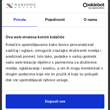
Autor(i):
Blagus Ljubić Klemše Ružić Stančić
Nakladnik:
ŠKOLSKA KNJIGA d.d.
Registarski broj ministarstva:
7004
Privola
Pojedinosti
O nama
SKU:
CIJENA:
567214
10,80 €
ŠIFRA OMOTA:
500162
Ova web-stranica koristi kolačiće
Udžbenik
Omot
Kolačiće upotrebljavamo kako bismo personalizirali
sadržaj i oglase, omogućili značajke društvenih medija i
analizirali promet. Isto tako, podatke o vašoj upotrebi
E-SVIJET 4; radna bilježnica informatike u četvrtom razredu
osnovne škole
naše web-lokacije dijelimo s partnerima za društvene
medije, oglašavanje i analizu, a oni ih mogu kombinirati s
Autor(i):
Blagus Ljubić Klemše Ružić Stančić
drugim podacima koje ste im pružili ili koje su prikupili
Nakladnik:
ŠKOLSKA KNJIGA d.d.
Registarski broj ministarstva:
7004-DOM
dok ste upotrebljavali njihove usluge.
SKU:
CIJENA:
567215
11,50 €
ŠIFRA OMOTA:
500744
Dopusti sve
Udžbenik
Omot