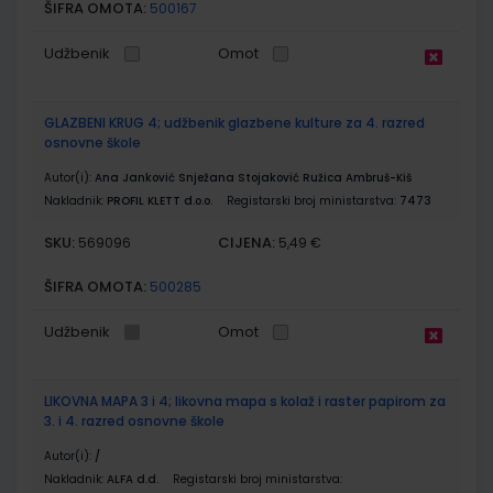
ŠIFRA OMOTA:
500167
Udžbenik
Omot
GLAZBENI KRUG 4; udžbenik glazbene kulture za 4. razred
osnovne škole
Autor(i):
Ana Janković Snježana Stojaković Ružica Ambruš-Kiš
Nakladnik:
PROFIL KLETT d.o.o.
Registarski broj ministarstva:
7473
SKU:
CIJENA:
569096
5,49 €
ŠIFRA OMOTA:
500285
Udžbenik
Omot
LIKOVNA MAPA 3 i 4; likovna mapa s kolaž i raster papirom za
3. i 4. razred osnovne škole
Autor(i):
/
Nakladnik:
ALFA d.d.
Registarski broj ministarstva: