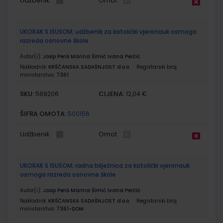
Udžbenik
Omot
UKORAK S ISUSOM; udžbenik za katolički vjeronauk osmoga
razreda osnovne škole
Autor(i):
Josip Periš Marina Šimić Ivana Perčić
Nakladnik:
KRŠĆANSKA SADAŠNJOST d.o.o.
Registarski broj
ministarstva:
7361
SKU:
CIJENA:
569206
12,04 €
ŠIFRA OMOTA:
500156
Udžbenik
Omot
UKORAK S ISUSOM; radna bilježnica za katolički vjeronauk
osmoga razreda osnovne škole
Autor(i):
Josip Periš Marina Šimić Ivana Perčić
Nakladnik:
KRŠĆANSKA SADAŠNJOST d.o.o.
Registarski broj
ministarstva:
7361-DOM