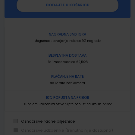
DODAJTE U KOŠARICU
NAGRADNA SMS IGRA
Mogućnost osvajanja neke od 101 nagrade
BESPLATNA DOSTAVA
Za iznose veće od 62,50€
PLAĆANJE NA RATE
do 12 rata bez kamata
10% POPUSTA NA PRIBOR
Kupnjom udžbenika ostvarujete popust na školski pribor
Označi sve radne bilježnice
Označi sve udžbenike (trenutno nije dostupno)