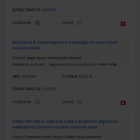
ŠIFRA OMOTA:
500160
Udžbenik
Omot
BIOLOGIJA 8; radna bilježnica iz biologije za osmi razred
osnovne škole
Autor(i):
Begić Bastić Madaj Prpić Bakarić
Nakladnik:
ALFA d.d.
Registarski broj ministarstva:
6480-DOM
SKU:
CIJENA:
567441
12,00 €
ŠIFRA OMOTA:
500160
Udžbenik
Omot
FIZIKA OKO NAS 8; udžbenik fizike s dodatnim digitalnim
sadržajima u osmom razredu osnovne škole
Autor(i):
Vladimir Paar Tanja Ćulibrk Sanja Martinko