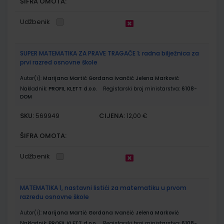
ŠIFRA OMOTA:
Udžbenik
SUPER MATEMATIKA ZA PRAVE TRAGAČE 1; radna bilježnica za
prvi razred osnovne škole
Autor(i):
Marijana Martić Gordana Ivančić Jelena Marković
Nakladnik:
PROFIL KLETT d.o.o.
Registarski broj ministarstva:
6108-
DOM
SKU:
CIJENA:
569949
12,00 €
ŠIFRA OMOTA:
Udžbenik
MATEMATIKA 1, nastavni listići za matematiku u prvom
razredu osnovne škole
Autor(i):
Marijana Martić Gordana Ivančić Jelena Marković
Nakladnik:
PROFIL KLETT d.o.o.
Registarski broj ministarstva:
6108-