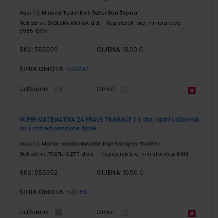
Autor(i):
Mimica Tudor Reić Šućur Ban Žepina
Nakladnik:
ŠKOLSKA KNJIGA d.d.
Registarski broj ministarstva:
5985-DOM
SKU:
CIJENA:
556509
13,00 €
ŠIFRA OMOTA:
500297
Udžbenik
Omot
SUPER MATEMATIKA ZA PRAVE TRAGAČE 1; 1. dio, radni udžbenik
za 1. razred osnovne škole
Autor(i):
Martić Ivančić Kuvačić Roje Sarajčev Tkalčec
Nakladnik:
PROFIL KLETT d.o.o.
Registarski broj ministarstva:
6108
SKU:
CIJENA:
556052
10,50 €
ŠIFRA OMOTA:
500159
Udžbenik
Omot