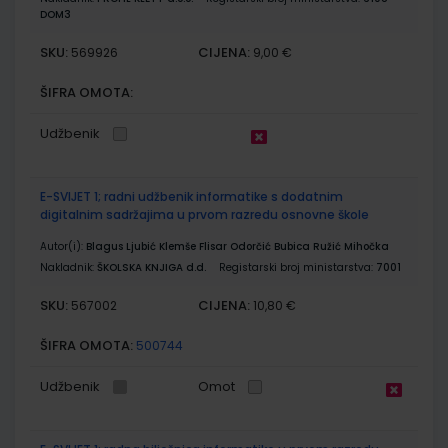
DOM3
SKU:
CIJENA:
569926
9,00 €
ŠIFRA OMOTA:
Udžbenik
E-SVIJET 1; radni udžbenik informatike s dodatnim
digitalnim sadržajima u prvom razredu osnovne škole
Autor(i):
Blagus Ljubić Klemše Flisar Odorčić Bubica Ružić Mihočka
Nakladnik:
ŠKOLSKA KNJIGA d.d.
Registarski broj ministarstva:
7001
SKU:
CIJENA:
567002
10,80 €
ŠIFRA OMOTA:
500744
Udžbenik
Omot