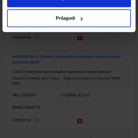
DOM3
SKU:
CIJENA:
567770
10,00 €
Prilagodi
ŠIFRA OMOTA:
Udžbenik
MATEMATIKA 1; Zadatci za dodatnu nastavu za prvi razred
osnovne škole
Autor(i):
Marijana Martić Biserka Obradović Vanda Milković
Nakladnik:
PROFIL KLETT d.o.o.
Registarski broj ministarstva:
6109-
DOM
SKU:
CIJENA:
569805
8,00 €
ŠIFRA OMOTA:
Udžbenik