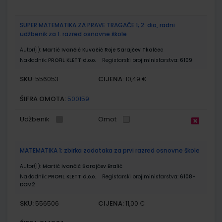
SUPER MATEMATIKA ZA PRAVE TRAGAČE 1; 2. dio, radni
udžbenik za 1. razred osnovne škole
Autor(i):
Martić Ivančić Kuvačić Roje Sarajčev Tkalčec
Nakladnik:
PROFIL KLETT d.o.o.
Registarski broj ministarstva:
6109
SKU:
CIJENA:
556053
10,49 €
ŠIFRA OMOTA:
500159
Udžbenik
Omot
MATEMATIKA 1; zbirka zadataka za prvi razred osnovne škole
Autor(i):
Martić Ivančić Sarajčev Bralić
Nakladnik:
PROFIL KLETT d.o.o.
Registarski broj ministarstva:
6108-
DOM2
SKU:
CIJENA:
556506
11,00 €