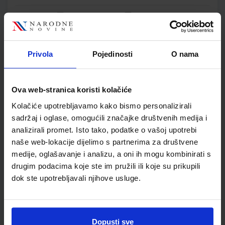
Udžbenik
Omot
ISTRAŽUJEMO NAŠ SVIJET 1; radna bilježnica za prirodu i
Privola
Pojedinosti
O nama
društvo u prvom razredu osnovne škole
Autor(i):
Alena Letina Tamara Kisovar Ivanda Ivan De Zan
Nakladnik:
ŠKOLSKA KNJIGA d.d.
Registarski broj ministarstva:
6151-
Ova web-stranica koristi kolačiće
DOM
Kolačiće upotrebljavamo kako bismo personalizirali
SKU:
CIJENA:
556071
11,00 €
sadržaj i oglase, omogućili značajke društvenih medija i
ŠIFRA OMOTA:
analizirali promet. Isto tako, podatke o vašoj upotrebi
500239
naše web-lokacije dijelimo s partnerima za društvene
Udžbenik
Omot
medije, oglašavanje i analizu, a oni ih mogu kombinirati s
drugim podacima koje ste im pružili ili koje su prikupili
dok ste upotrebljavali njihove usluge.
ISTRAŽUJEMO NAŠ SVIJET 1; nastavni listići za prirodu i
društvo u prvom razredu osnovne škole
Autor(i):
Melita Lesić
Nakladnik:
ŠKOLSKA KNJIGA d.d.
Registarski broj ministarstva:
6151-
Dopusti sve