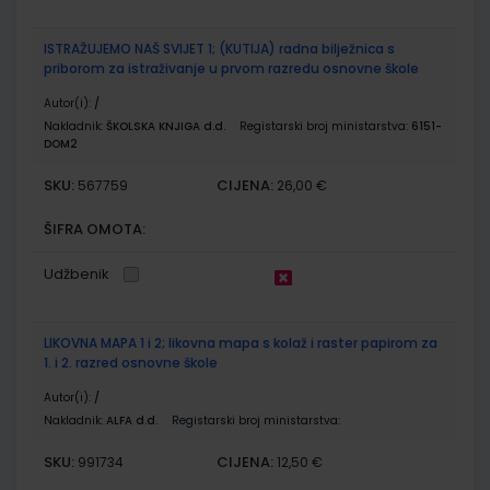
ISTRAŽUJEMO NAŠ SVIJET 1; (KUTIJA) radna bilježnica s
priborom za istraživanje u prvom razredu osnovne škole
Autor(i):
/
Nakladnik:
ŠKOLSKA KNJIGA d.d.
Registarski broj ministarstva:
6151-
DOM2
SKU:
CIJENA:
567759
26,00 €
ŠIFRA OMOTA:
Udžbenik
LIKOVNA MAPA 1 i 2; likovna mapa s kolaž i raster papirom za
1. i 2. razred osnovne škole
Autor(i):
/
Nakladnik:
ALFA d.d.
Registarski broj ministarstva:
SKU:
CIJENA:
991734
12,50 €