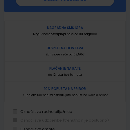
NAGRADNA SMS IGRA
Mogućnost osvajanja neke od 101 nagrade
BESPLATNA DOSTAVA
Za iznose veće od 62,50€
PLAĆANJE NA RATE
do 12 rata bez kamata
10% POPUSTA NA PRIBOR
Kupnjom udžbenika ostvarujete popust na školski pribor
Označi sve radne bilježnice
Označi sve udžbenike (trenutno nije dostupno)
Označi sve omote