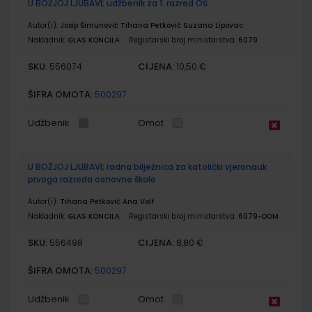
U BOŽJOJ LJUBAVI; udžbenik za 1. razred OŠ
Autor(i):
Josip Šimunović Tihana Petković Suzana Lipovac
Nakladnik:
GLAS KONCILA
Registarski broj ministarstva:
6079
SKU:
CIJENA:
556074
10,50 €
ŠIFRA OMOTA:
500297
Udžbenik
Omot
U BOŽJOJ LJUBAVI; radna bilježnica za katolički vjeronauk
prvoga razreda osnovne škole
Autor(i):
Tihana Petković Ana Volf
Nakladnik:
GLAS KONCILA
Registarski broj ministarstva:
6079-DOM
SKU:
CIJENA:
556498
8,80 €
ŠIFRA OMOTA:
500297
Udžbenik
Omot