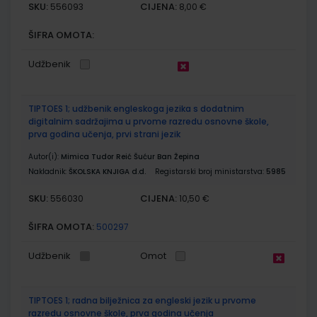
SKU:
CIJENA:
556093
8,00 €
ŠIFRA OMOTA:
Udžbenik
TIPTOES 1; udžbenik engleskoga jezika s dodatnim
digitalnim sadržajima u prvome razredu osnovne škole,
prva godina učenja, prvi strani jezik
Autor(i):
Mimica Tudor Reić Šućur Ban Žepina
Nakladnik:
ŠKOLSKA KNJIGA d.d.
Registarski broj ministarstva:
5985
SKU:
CIJENA:
556030
10,50 €
ŠIFRA OMOTA:
500297
Udžbenik
Omot
TIPTOES 1; radna bilježnica za engleski jezik u prvome
razredu osnovne škole, prva godina učenja