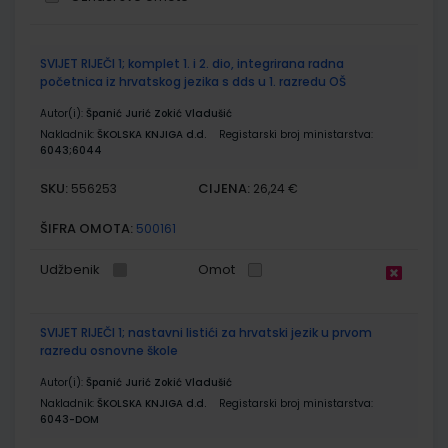
Grupirani
SVIJET RIJEČI 1; komplet 1. i 2. dio, integrirana radna
proizvodi
početnica iz hrvatskog jezika s dds u 1. razredu OŠ
Autor(i):
Španić Jurić Zokić Vladušić
Nakladnik:
ŠKOLSKA KNJIGA d.d.
Registarski broj ministarstva:
6043;6044
SKU:
CIJENA:
556253
26,24 €
ŠIFRA OMOTA:
500161
Udžbenik
Omot
SVIJET RIJEČI 1; nastavni listići za hrvatski jezik u prvom
razredu osnovne škole
Autor(i):
Španić Jurić Zokić Vladušić
Nakladnik:
ŠKOLSKA KNJIGA d.d.
Registarski broj ministarstva:
6043-DOM