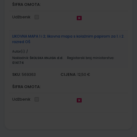
ŠIFRA OMOTA:
Udžbenik
LIKOVNA MAPA 1 i 2; likovna mapa s kolažnim papirom za 1. i 2.
razred OŠ
Autor(i):
/
Nakladnik:
ŠKOLSKA KNJIGA d.d.
Registarski broj ministarstva:
014174
SKU:
CIJENA:
569363
12,50 €
ŠIFRA OMOTA:
Udžbenik