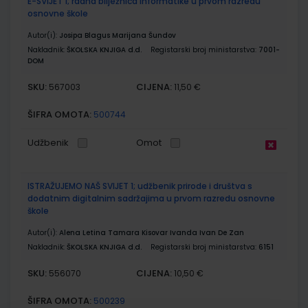
E-SVIJET 1; radna bilježnica informatike u prvom razredu
osnovne škole
Autor(i):
Josipa Blagus Marijana Šundov
Nakladnik:
ŠKOLSKA KNJIGA d.d.
Registarski broj ministarstva:
7001-
DOM
SKU:
CIJENA:
567003
11,50 €
ŠIFRA OMOTA:
500744
Udžbenik
Omot
ISTRAŽUJEMO NAŠ SVIJET 1; udžbenik prirode i društva s
dodatnim digitalnim sadržajima u prvom razredu osnovne
škole
Autor(i):
Alena Letina Tamara Kisovar Ivanda Ivan De Zan
Nakladnik:
ŠKOLSKA KNJIGA d.d.
Registarski broj ministarstva:
6151
SKU:
CIJENA:
556070
10,50 €
ŠIFRA OMOTA:
500239