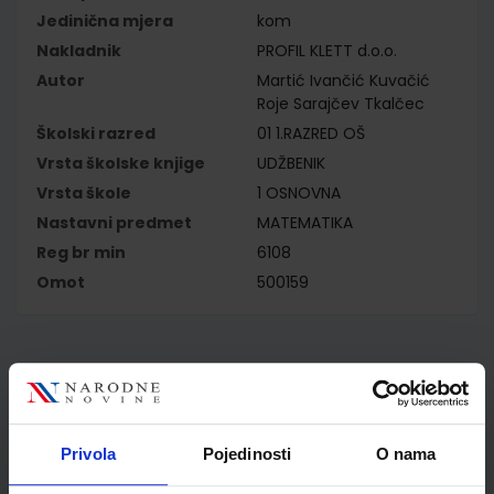
Jedinična mjera
kom
Nakladnik
PROFIL KLETT d.o.o.
Autor
Martić Ivančić Kuvačić
Roje Sarajčev Tkalčec
Školski razred
01 1.RAZRED OŠ
Vrsta školske knjige
UDŽBENIK
Vrsta škole
1 OSNOVNA
Nastavni predmet
MATEMATIKA
Reg br min
6108
Omot
500159
Kupci najčešće biraju..
Privola
Pojedinosti
O nama