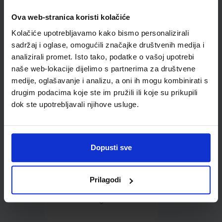
Ova web-stranica koristi kolačiće
Omot PVC za školske
Kolačiće upotrebljavamo kako bismo personalizirali
udžbenike; dimenzije
424x277; tip 159
sadržaj i oglase, omogućili značajke društvenih medija i
analizirali promet. Isto tako, podatke o vašoj upotrebi
naše web-lokacije dijelimo s partnerima za društvene
medije, oglašavanje i analizu, a oni ih mogu kombinirati s
drugim podacima koje ste im pružili ili koje su prikupili
dok ste upotrebljavali njihove usluge.
0,85 €
Dopusti sve
Prilagodi