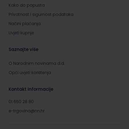
Kako do popusta
Privatnost i sigurnost podataka
Načini plaćanja
Uvjeti kupnje
Saznajte više
O Narodnim novinama d.d.
Opći uvjeti korištenja
Kontakt informacije
01 650 28 80
e-trgovina@nn.hr