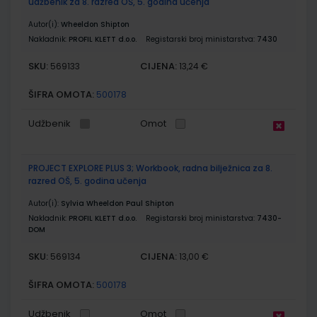
udžbenik za 8. razred OŠ, 5. godina učenja
Autor(i):
Wheeldon Shipton
Nakladnik:
PROFIL KLETT d.o.o.
Registarski broj ministarstva:
7430
SKU:
CIJENA:
569133
13,24 €
ŠIFRA OMOTA:
500178
Udžbenik
Omot
PROJECT EXPLORE PLUS 3; Workbook, radna bilježnica za 8.
razred OŠ, 5. godina učenja
Autor(i):
Sylvia Wheeldon Paul Shipton
Nakladnik:
PROFIL KLETT d.o.o.
Registarski broj ministarstva:
7430-
DOM
SKU:
CIJENA:
569134
13,00 €
ŠIFRA OMOTA:
500178
Udžbenik
Omot