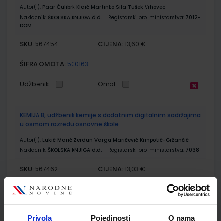
Autor(i):
Paar Ćulibrk Klaić Martinko Sila Tušek Vrhovec
Nakladnik:
ŠKOLSKA KNJIGA d.d.
Registarski broj ministarstva:
7012-
DOM
SKU:
CIJENA:
567454
13,60 €
ŠIFRA OMOTA:
500163
Udžbenik
Omot
KEMIJA 8; udžbenik kemije s dodatnim digitalnim sadržajima
u osmom razredu osnovne škole
Autor(i):
Lukić Marić Zerdun Varga Maričević Krmpotić-Gržančić
Nakladnik:
ŠKOLSKA KNJIGA d.d.
Registarski broj ministarstva:
7038
SKU:
CIJENA:
567462
13,03 €
ŠIFRA OMOTA:
500177
Udžbenik
Omot
Privola
Pojedinosti
O nama