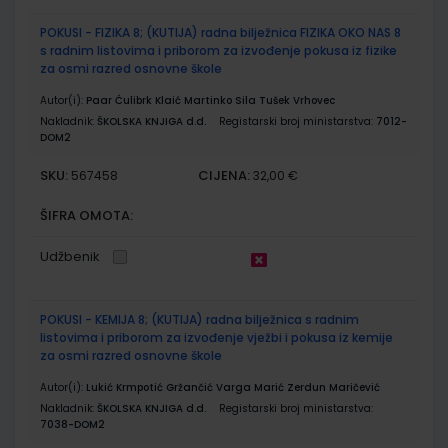
POKUSI - FIZIKA 8; (KUTIJA) radna bilježnica FIZIKA OKO NAS 8
s radnim listovima i priborom za izvođenje pokusa iz fizike
za osmi razred osnovne škole
Autor(i):
Paar Ćulibrk Klaić Martinko Sila Tušek Vrhovec
Nakladnik:
ŠKOLSKA KNJIGA d.d.
Registarski broj ministarstva:
7012-
DOM2
SKU:
CIJENA:
567458
32,00 €
ŠIFRA OMOTA:
Udžbenik
POKUSI - KEMIJA 8; (KUTIJA) radna bilježnica s radnim
listovima i priborom za izvođenje vježbi i pokusa iz kemije
za osmi razred osnovne škole
Autor(i):
Lukić Krmpotić Gržančić Varga Marić Zerdun Maričević
Nakladnik:
ŠKOLSKA KNJIGA d.d.
Registarski broj ministarstva:
7038-DOM2