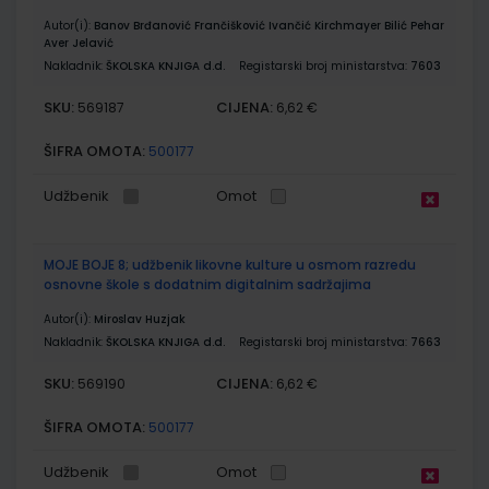
Autor(i):
Banov Brđanović Frančišković Ivančić Kirchmayer Bilić Pehar
Aver Jelavić
Nakladnik:
ŠKOLSKA KNJIGA d.d.
Registarski broj ministarstva:
7603
SKU:
CIJENA:
569187
6,62 €
ŠIFRA OMOTA:
500177
Udžbenik
Omot
MOJE BOJE 8; udžbenik likovne kulture u osmom razredu
osnovne škole s dodatnim digitalnim sadržajima
Autor(i):
Miroslav Huzjak
Nakladnik:
ŠKOLSKA KNJIGA d.d.
Registarski broj ministarstva:
7663
SKU:
CIJENA:
569190
6,62 €
ŠIFRA OMOTA:
500177
Udžbenik
Omot