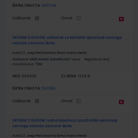
ŠIFRA OMOTA:
500744
Udžbenik
Omot
UKORAK S ISUSOM; udžbenik za katolički vjeronauk osmoga
razreda osnovne škole
Autor(i):
Josip Periš Marina Šimić Ivana Perčić
Nakladnik:
KRŠĆANSKA SADAŠNJOST d.o.o.
Registarski broj
ministarstva:
7361
SKU:
CIJENA:
569206
13,24 €
ŠIFRA OMOTA:
500156
Udžbenik
Omot
UKORAK S ISUSOM; radna bilježnica za katolički vjeronauk
osmoga razreda osnovne škole
Autor(i):
Josip Periš Marina Šimić Ivana Perčić