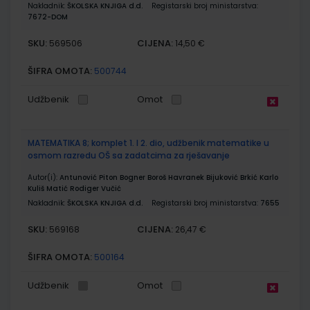
Nakladnik:
ŠKOLSKA KNJIGA d.d.
Registarski broj ministarstva:
7672-DOM
SKU:
CIJENA:
569506
14,50 €
ŠIFRA OMOTA:
500744
Udžbenik
Omot
MATEMATIKA 8; komplet 1. I 2. dio, udžbenik matematike u
osmom razredu OŠ sa zadatcima za rješavanje
Autor(i):
Antunović Piton Bogner Boroš Havranek Bijuković Brkić Karlo
Kuliš Matić Rodiger Vučić
Nakladnik:
ŠKOLSKA KNJIGA d.d.
Registarski broj ministarstva:
7655
SKU:
CIJENA:
569168
26,47 €
ŠIFRA OMOTA:
500164
Udžbenik
Omot