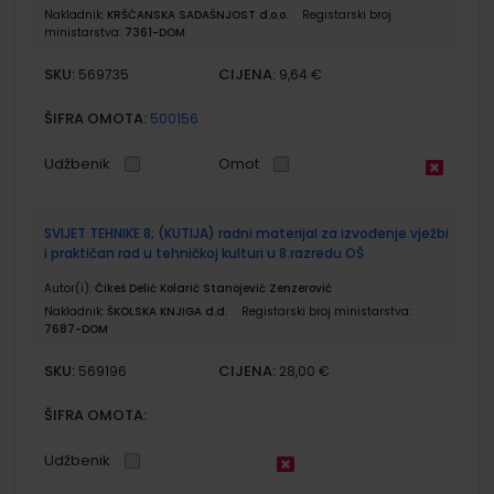
Nakladnik:
KRŠĆANSKA SADAŠNJOST d.o.o.
Registarski broj
ministarstva:
7361-DOM
SKU:
CIJENA:
569735
9,64 €
ŠIFRA OMOTA:
500156
Udžbenik
Omot
SVIJET TEHNIKE 8; (KUTIJA) radni materijal za izvođenje vježbi
i praktičan rad u tehničkoj kulturi u 8.razredu OŠ
Autor(i):
Čikeš Delić Kolarić Stanojević Zenzerović
Nakladnik:
ŠKOLSKA KNJIGA d.d.
Registarski broj ministarstva:
7687-DOM
SKU:
CIJENA:
569196
28,00 €
ŠIFRA OMOTA:
Udžbenik