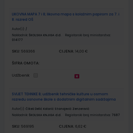
LIKOVNA MAPA 7 i 8; likovna mapa s kolažnim papirom za 7. i
8. razred OŠ
Autor(i):
/
Nakladnik:
ŠKOLSKA KNJIGA d.d.
Registarski broj ministarstva:
014177
SKU:
CIJENA:
569366
14,00 €
ŠIFRA OMOTA:
Udžbenik
SVIJET TEHNIKE 8; udžbenik tehničke kulture u osmom
razredu osnovne škole s dodatnim digitalnim sadržajima
Autor(i):
Čikeš Delić Kolarić Stanojević Zenzerović
Nakladnik:
ŠKOLSKA KNJIGA d.d.
Registarski broj ministarstva:
7687
SKU:
CIJENA:
569195
6,62 €