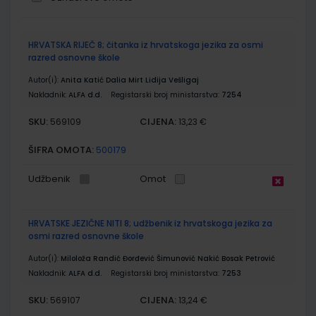
Grupirani
HRVATSKA RIJEČ 8; čitanka iz hrvatskoga jezika za osmi
proizvodi
razred osnovne škole
Autor(i):
Anita Katić Dalia Mirt Lidija Vešligaj
Nakladnik:
ALFA d.d.
Registarski broj ministarstva:
7254
SKU:
CIJENA:
569109
13,23 €
ŠIFRA OMOTA:
500179
Udžbenik
Omot
HRVATSKE JEZIČNE NITI 8; udžbenik iz hrvatskoga jezika za
osmi razred osnovne škole
Autor(i):
Miloloža Randić Đorđević Šimunović Nakić Bosak Petrović
Nakladnik:
ALFA d.d.
Registarski broj ministarstva:
7253
SKU:
CIJENA:
569107
13,24 €