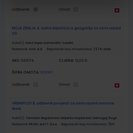
Udžbenik
Omot
MOJA ZEMLJA 4; radna bilježnica iz geografije za osmi razred
OŠ
Autor(i):
Kožul Krpes Samardžić Vukelić
Nakladnik:
ALFA d.d.
Registarski broj ministarstva:
7274-DOM
SKU:
CIJENA:
569174
12,00 €
ŠIFRA OMOTA:
500167
Udžbenik
Omot
VREMEPLOV 8; udžbenik povijesti za osmi razred osnovne
škole
Autor(i):
Tomislav Bogdanović Miljenko Hajdarović Domagoj Švigir
Nakladnik:
PROFIL KLETT d.o.o.
Registarski broj ministarstva:
7511