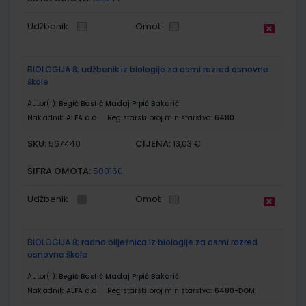
Udžbenik
Omot
BIOLOGIJA 8; udžbenik iz biologije za osmi razred osnovne
škole
Autor(i):
Begić Bastić Madaj Prpić Bakarić
Nakladnik:
ALFA d.d.
Registarski broj ministarstva:
6480
SKU:
CIJENA:
567440
13,03 €
ŠIFRA OMOTA:
500160
Udžbenik
Omot
BIOLOGIJA 8; radna bilježnica iz biologije za osmi razred
osnovne škole
Autor(i):
Begić Bastić Madaj Prpić Bakarić
Nakladnik:
ALFA d.d.
Registarski broj ministarstva:
6480-DOM