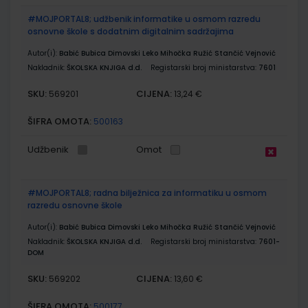
#MOJPORTAL8; udžbenik informatike u osmom razredu
osnovne škole s dodatnim digitalnim sadržajima
Autor(i):
Babić Bubica Dimovski Leko Mihočka Ružić Stančić Vejnović
Nakladnik:
ŠKOLSKA KNJIGA d.d.
Registarski broj ministarstva:
7601
SKU:
CIJENA:
569201
13,24 €
ŠIFRA OMOTA:
500163
Udžbenik
Omot
#MOJPORTAL8; radna bilježnica za informatiku u osmom
razredu osnovne škole
Autor(i):
Babić Bubica Dimovski Leko Mihočka Ružić Stančić Vejnović
Nakladnik:
ŠKOLSKA KNJIGA d.d.
Registarski broj ministarstva:
7601-
DOM
SKU:
CIJENA:
569202
13,60 €
ŠIFRA OMOTA:
500177