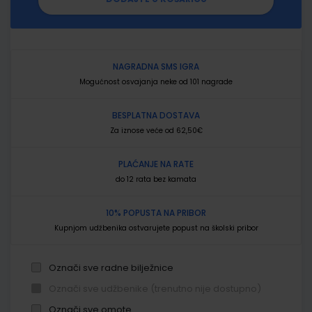
NAGRADNA SMS IGRA
Mogućnost osvajanja neke od 101 nagrade
BESPLATNA DOSTAVA
Za iznose veće od 62,50€
PLAĆANJE NA RATE
do 12 rata bez kamata
10% POPUSTA NA PRIBOR
Kupnjom udžbenika ostvarujete popust na školski pribor
Označi sve radne bilježnice
Označi sve udžbenike (trenutno nije dostupno)
Označi sve omote