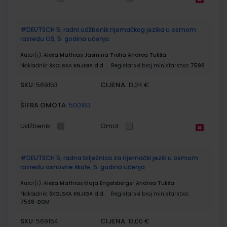
#DEUTSCH 5; radni udžbenik njemačkog jezika u osmom
razredu OŠ, 5. godina učenja
Autor(i):
Alexa Mathias Jasmina Troha Andrea Tukša
Nakladnik:
ŠKOLSKA KNJIGA d.d.
Registarski broj ministarstva:
7598
SKU:
CIJENA:
569153
13,24 €
ŠIFRA OMOTA:
500163
Udžbenik
Omot
#DEUTSCH 5; radna bilježnica za njemački jezik u osmom
razredu osnovne škole, 5. godina učenja
Autor(i):
Alexa Mathias Maja Engelsberger Andrea Tukša
Nakladnik:
ŠKOLSKA KNJIGA d.d.
Registarski broj ministarstva:
7598-DOM
SKU:
CIJENA:
569154
13,00 €