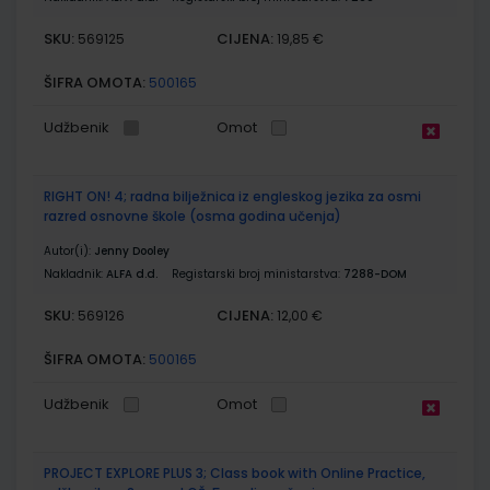
SKU:
CIJENA:
569125
19,85 €
ŠIFRA OMOTA:
500165
Udžbenik
Omot
RIGHT ON! 4; radna bilježnica iz engleskog jezika za osmi
razred osnovne škole (osma godina učenja)
Autor(i):
Jenny Dooley
Nakladnik:
ALFA d.d.
Registarski broj ministarstva:
7288-DOM
SKU:
CIJENA:
569126
12,00 €
ŠIFRA OMOTA:
500165
Udžbenik
Omot
PROJECT EXPLORE PLUS 3; Class book with Online Practice,