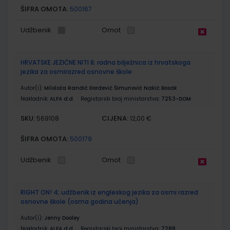
ŠIFRA OMOTA:
500167
Udžbenik
Omot
HRVATSKE JEZIČNE NITI 8; radna bilježnica iz hrvatskoga
jezika za osmirazred osnovne škole
Autor(i):
Miloloža Randić Đorđević Šimunović Nakić Bosak
Nakladnik:
ALFA d.d.
Registarski broj ministarstva:
7253-DOM
SKU:
CIJENA:
569108
12,00 €
ŠIFRA OMOTA:
500179
Udžbenik
Omot
RIGHT ON! 4; udžbenik iz engleskog jezika za osmi razred
osnovne škole (osma godina učenja)
Autor(i):
Jenny Dooley
Nakladnik:
ALFA d.d.
Registarski broj ministarstva:
7288