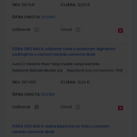
SKU:
CIJENA:
567441
12,00 €
ŠIFRA OMOTA:
500160
Udžbenik
Omot
FIZIKA OKO NAS 8; udžbenik fizike s dodatnim digitalnim
sadržajima u osmom razredu osnovne škole
Autor(i):
Vladimir Paar Tanja Ćulibrk Sanja Martinko
Nakladnik:
ŠKOLSKA KNJIGA d.d.
Registarski broj ministarstva:
7012
SKU:
CIJENA:
567453
13,03 €
ŠIFRA OMOTA:
500163
Udžbenik
Omot
FIZIKA OKO NAS 8; radna bilježnica za fiziku u osmom
razredu osnovne škole