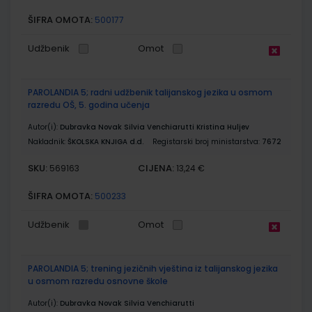
ŠIFRA OMOTA:
500177
Udžbenik
Omot
PAROLANDIA 5; radni udžbenik talijanskog jezika u osmom
razredu OŠ, 5. godina učenja
Autor(i):
Dubravka Novak Silvia Venchiarutti Kristina Huljev
Nakladnik:
ŠKOLSKA KNJIGA d.d.
Registarski broj ministarstva:
7672
SKU:
CIJENA:
569163
13,24 €
ŠIFRA OMOTA:
500233
Udžbenik
Omot
PAROLANDIA 5; trening jezičnih vještina iz talijanskog jezika
u osmom razredu osnovne škole
Autor(i):
Dubravka Novak Silvia Venchiarutti