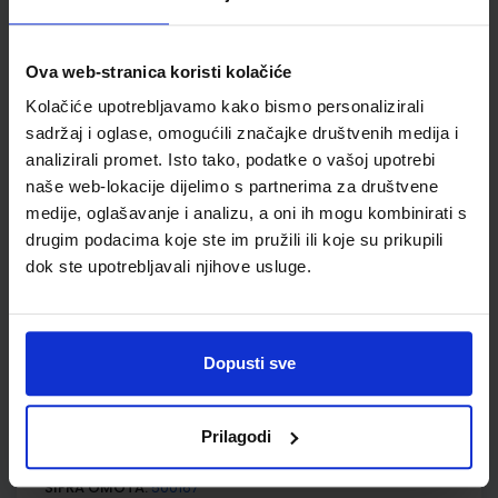
KEMIJA 8; radna bilježnica za kemiju u osmom razredu
osnovne škole
Ova web-stranica koristi kolačiće
Autor(i):
Lukić Marić Zerdun Varga Krmpotić-Gržančić
Kolačiće upotrebljavamo kako bismo personalizirali
Nakladnik:
ŠKOLSKA KNJIGA d.d.
Registarski broj ministarstva:
sadržaj i oglase, omogućili značajke društvenih medija i
7038-DOM
analizirali promet. Isto tako, podatke o vašoj upotrebi
SKU:
CIJENA:
567463
13,60 €
naše web-lokacije dijelimo s partnerima za društvene
medije, oglašavanje i analizu, a oni ih mogu kombinirati s
ŠIFRA OMOTA:
500163
drugim podacima koje ste im pružili ili koje su prikupili
dok ste upotrebljavali njihove usluge.
Udžbenik
Omot
MOJA ZEMLJA 4; udžbenik iz geografije za osmi razred OŠ
Dopusti sve
Autor(i):
Kožul Krpes Samardžić Vukelić
Nakladnik:
ALFA d.d.
Registarski broj ministarstva:
7274
Prilagodi
SKU:
CIJENA:
569173
13,24 €
ŠIFRA OMOTA:
500167