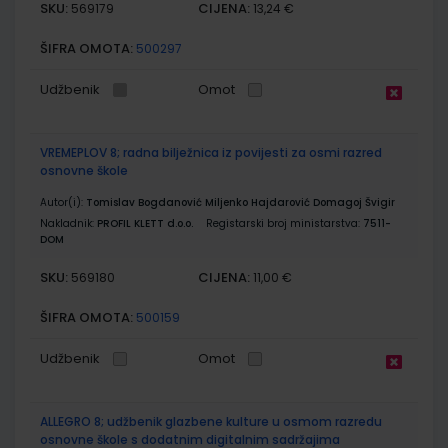
SKU:
CIJENA:
569179
13,24 €
ŠIFRA OMOTA:
500297
Udžbenik
Omot
VREMEPLOV 8; radna bilježnica iz povijesti za osmi razred
osnovne škole
Autor(i):
Tomislav Bogdanović Miljenko Hajdarović Domagoj Švigir
Nakladnik:
PROFIL KLETT d.o.o.
Registarski broj ministarstva:
7511-
DOM
SKU:
CIJENA:
569180
11,00 €
ŠIFRA OMOTA:
500159
Udžbenik
Omot
ALLEGRO 8; udžbenik glazbene kulture u osmom razredu
osnovne škole s dodatnim digitalnim sadržajima