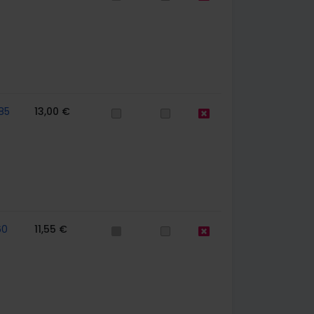
85
13,00 €
60
11,55 €