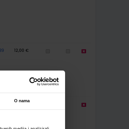
39
12,00 €
O nama
9,50 €
enih medija i analizirali