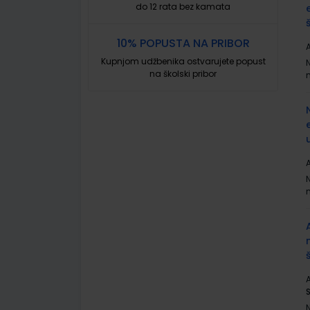
do 12 rata bez kamata
10% POPUSTA NA PRIBOR
A
Kupnjom udžbenika ostvarujete popust
na školski pribor
A
A
S