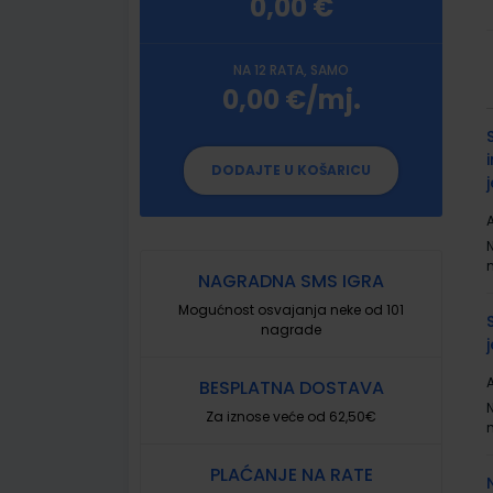
0,00 €
NA 12 RATA, SAMO
0,00 €/mj.
G
p
DODAJTE U KOŠARICU
A
NAGRADNA SMS IGRA
Mogućnost osvajanja neke od 101
nagrade
A
BESPLATNA DOSTAVA
Za iznose veće od 62,50€
PLAĆANJE NA RATE