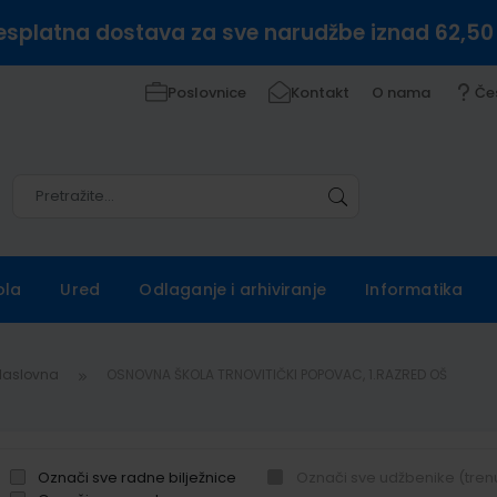
esplatna dostava za sve narudžbe iznad 62,50
Poslovnice
Kontakt
O nama
Če
Pretražite
Pretražite
ola
Ured
Odlaganje i arhiviranje
Informatika
Naslovna
OSNOVNA ŠKOLA TRNOVITIČKI POPOVAC, 1.RAZRED OŠ
Označi sve radne bilježnice
Označi sve udžbenike (tren