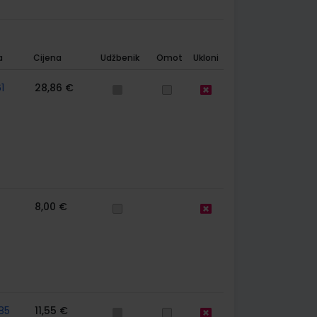
a
Cijena
Udžbenik
Omot
Ukloni
1
28,86 €
8,00 €
85
11,55 €