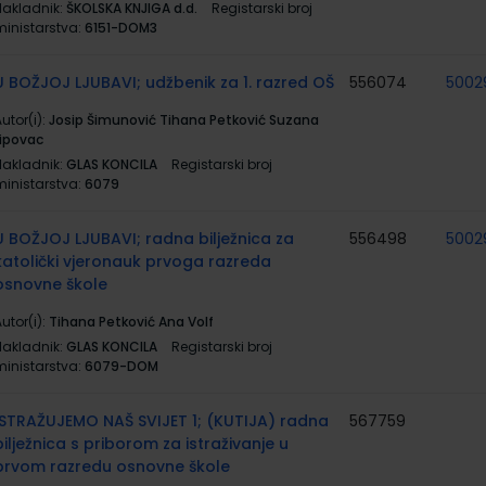
Nakladnik:
ŠKOLSKA KNJIGA d.d.
Registarski broj
ministarstva:
6151-DOM3
U BOŽJOJ LJUBAVI; udžbenik za 1. razred OŠ
556074
5002
utor(i):
Josip Šimunović Tihana Petković Suzana
Lipovac
Nakladnik:
GLAS KONCILA
Registarski broj
ministarstva:
6079
U BOŽJOJ LJUBAVI; radna bilježnica za
556498
5002
katolički vjeronauk prvoga razreda
osnovne škole
utor(i):
Tihana Petković Ana Volf
Nakladnik:
GLAS KONCILA
Registarski broj
ministarstva:
6079-DOM
ISTRAŽUJEMO NAŠ SVIJET 1; (KUTIJA) radna
567759
bilježnica s priborom za istraživanje u
prvom razredu osnovne škole