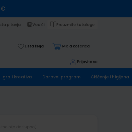
 €
sta pitanja
Vodiči
Preuzmite kataloge
Lista želja
Moja košarica
Prijavite se
Igra i kreativa
Darovni program
Čišćenje i higijena
utno nije dostupno)