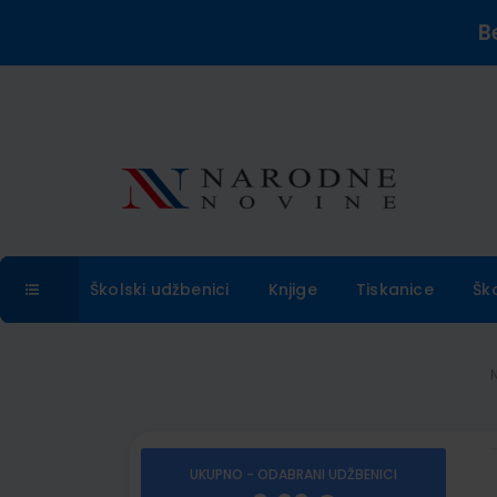
B
Školski udžbenici
Knjige
Tiskanice
Šk
UKUPNO - ODABRANI UDŽBENICI