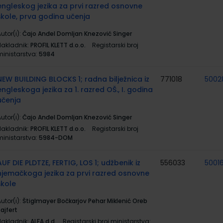
engleskog jezika za prvi razred osnovne
škole, prva godina učenja
utor(i):
Čajo Anđel Domljan Knezović Singer
Nakladnik:
PROFIL KLETT d.o.o.
Registarski broj
ministarstva:
5984
NEW BUILDING BLOCKS 1; radna bilježnica iz
771018
5002
engleskoga jezika za 1. razred OŠ., I. godina
učenja
utor(i):
Čajo Anđel Domljan Knezović Singer
Nakladnik:
PROFIL KLETT d.o.o.
Registarski broj
ministarstva:
5984-DOM
AUF DIE PLDTZE, FERTIG, LOS 1; udžbenik iz
556033
5001
njemačkoga jezika za prvi razred osnovne
škole
utor(i):
Štiglmayer Bočkarjov Pehar Miklenić Oreb
ajfert
Nakladnik:
ALFA d.d.
Registarski broj ministarstva: