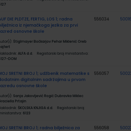
6127
AUF DIE PLDTZE, FERTIG, LOS 1; radna
556034
5001
bilježnica iz njemačkoga jezika za prvi
razred osnovne škole
utor(i):
Štiglmayer Bočkarjov Pehar Miklenić Oreb
ajfert
Nakladnik:
ALFA d.d.
Registarski broj ministarstva:
6127-DOM
MOJ SRETNI BROJ 1; udžbenik matematike s
556057
5002
dodatnim digitalnim sadržajima u prvom
razredu osnovne škole
utor(i):
Sanja Jakovljević Rogić Dubravka Miklec
raciella Prtajin
Nakladnik:
ŠKOLSKA KNJIGA d.d.
Registarski broj
ministarstva:
6123
MOJ SRETNI BROJ 1; radna bilježnica za
556058
5002