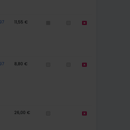
97
11,55 €
97
8,80 €
26,00 €