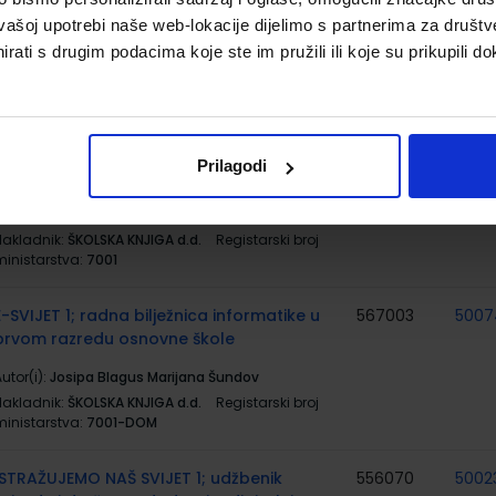
raciella Prtajin
vašoj upotrebi naše web-lokacije dijelimo s partnerima za društv
Nakladnik:
ŠKOLSKA KNJIGA d.d.
Registarski broj
rati s drugim podacima koje ste im pružili ili koje su prikupili do
ministarstva:
6123-DOM3
E-SVIJET 1; radni udžbenik informatike s
567002
5007
dodatnim digitalnim sadržajima u prvom
razredu osnovne škole
Prilagodi
utor(i):
Blagus Ljubić Klemše Flisar Odorčić Bubica
Ružić Mihočka
Nakladnik:
ŠKOLSKA KNJIGA d.d.
Registarski broj
ministarstva:
7001
E-SVIJET 1; radna bilježnica informatike u
567003
5007
prvom razredu osnovne škole
utor(i):
Josipa Blagus Marijana Šundov
Nakladnik:
ŠKOLSKA KNJIGA d.d.
Registarski broj
ministarstva:
7001-DOM
ISTRAŽUJEMO NAŠ SVIJET 1; udžbenik
556070
5002