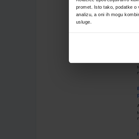
G
promet. Isto tako, podatke o 
analizu, a oni ih mogu kombini
usluge.
A
A