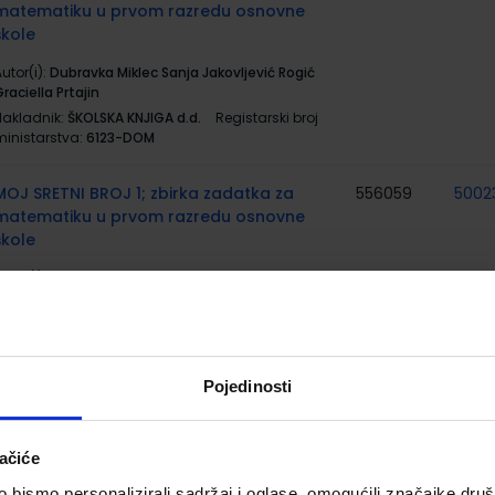
matematiku u prvom razredu osnovne
škole
utor(i):
Dubravka Miklec Sanja Jakovljević Rogić
raciella Prtajin
Nakladnik:
ŠKOLSKA KNJIGA d.d.
Registarski broj
ministarstva:
6123-DOM
MOJ SRETNI BROJ 1; zbirka zadatka za
556059
5002
matematiku u prvom razredu osnovne
škole
utor(i):
Dubravka Miklec Sanja Jakovljević Rogić
raciella Prtajin
Nakladnik:
ŠKOLSKA KNJIGA d.d.
Registarski broj
ministarstva:
6123-DOM2
Pojedinosti
MOJ SRETNI BROJ 1; nastavni listići za
556519
matematiku u prvom razredu osnovne
škole
ačiće
utor(i):
Sanja Jakovljević Rodić Dubravka Miklec
bismo personalizirali sadržaj i oglase, omogućili značajke društv