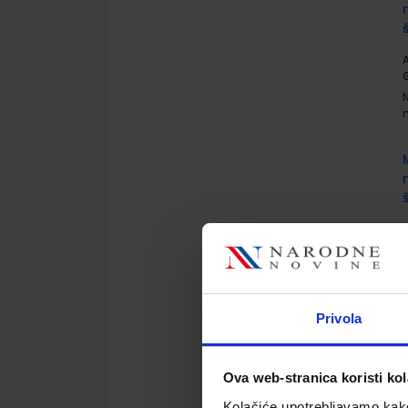
A
G
A
G
Privola
Ova web-stranica koristi kol
A
Kolačiće upotrebljavamo kako 