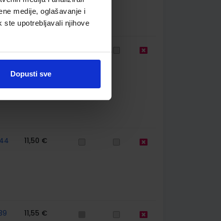
ene medije, oglašavanje i
k ste upotrebljavali njihove
44
11,88 €
Dopusti sve
44
11,50 €
39
11,55 €