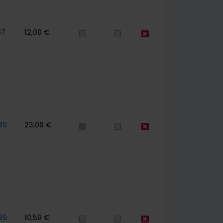
67
12,00 €
39
23,09 €
39
10,50 €