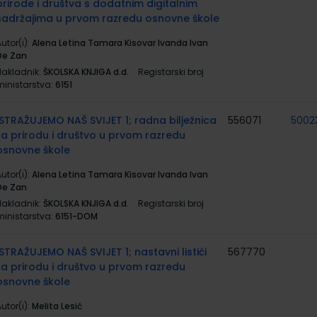
prirode i društva s dodatnim digitalnim
sadržajima u prvom razredu osnovne škole
utor(i):
Alena Letina Tamara Kisovar Ivanda Ivan
De Zan
Nakladnik:
ŠKOLSKA KNJIGA d.d.
Registarski broj
ministarstva:
6151
ISTRAŽUJEMO NAŠ SVIJET 1; radna bilježnica
556071
5002
za prirodu i društvo u prvom razredu
osnovne škole
utor(i):
Alena Letina Tamara Kisovar Ivanda Ivan
De Zan
Nakladnik:
ŠKOLSKA KNJIGA d.d.
Registarski broj
ministarstva:
6151-DOM
ISTRAŽUJEMO NAŠ SVIJET 1; nastavni listići
567770
za prirodu i društvo u prvom razredu
osnovne škole
utor(i):
Melita Lesić