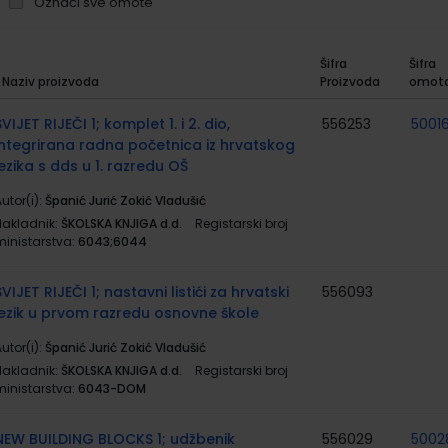
Označi sve omote
Šifra
Šifra
Naziv proizvoda
Proizvoda
omot
rupirani
roizvodi
SVIJET RIJEČI 1; komplet 1. i 2. dio,
556253
50016
integrirana radna početnica iz hrvatskog
jezika s dds u 1. razredu OŠ
utor(i):
Španić Jurić Zokić Vladušić
Nakladnik:
ŠKOLSKA KNJIGA d.d.
Registarski broj
ministarstva:
6043;6044
SVIJET RIJEČI 1; nastavni listići za hrvatski
556093
jezik u prvom razredu osnovne škole
utor(i):
Španić Jurić Zokić Vladušić
Nakladnik:
ŠKOLSKA KNJIGA d.d.
Registarski broj
ministarstva:
6043-DOM
NEW BUILDING BLOCKS 1; udžbenik
556029
5002