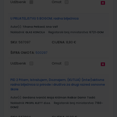
Udžbenik
Omot
U PRIJATELJSTVU S BOGOM; radna bilježnica
Autor(i):
Tihana Petković Ana Volf
Nakladnik:
GLAS KONCILA
Registarski broj ministarstva:
6721-DOM
SKU:
CIJENA:
567097
8,80 €
ŠIFRA OMOTA:
500297
Udžbenik
Omot
PID 2 Pitam, Istražujem, Doznajem; (KUTIJA) (inter)aktivna
radna bilježnica iz prirode i društva za drugi razred osnovne
škole
Autor(i):
Gordana Ivančić Maja Križman Roškar Damir Tadić
Nakladnik:
PROFIL KLETT d.o.o.
Registarski broj ministarstva:
7160-
DOM2