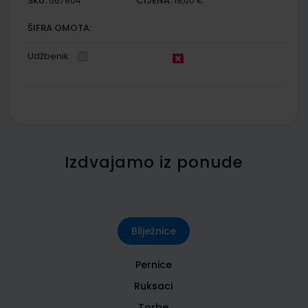
SKU:
CIJENA:
567804
19,00 €
ŠIFRA OMOTA:
Udžbenik
Izdvajamo iz ponude
Bilježnice
Pernice
Ruksaci
Torbe