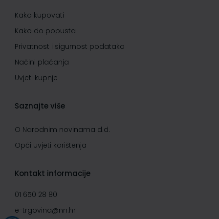
Kako kupovati
Kako do popusta
Privatnost i sigurnost podataka
Načini plaćanja
Uvjeti kupnje
Saznajte više
O Narodnim novinama d.d.
Opći uvjeti korištenja
Kontakt informacije
01 650 28 80
e-trgovina@nn.hr