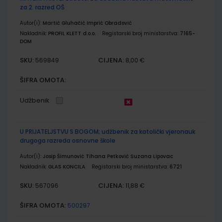
za 2. razred OŠ
Autor(i):
Martić Gluhačić Imprić Obradović
Nakladnik:
PROFIL KLETT d.o.o.
Registarski broj ministarstva:
7165-
DOM
SKU:
CIJENA:
569849
8,00 €
ŠIFRA OMOTA:
Udžbenik
U PRIJATELJSTVU S BOGOM; udžbenik za katolički vjeronauk
drugoga razreda osnovne škole
Autor(i):
Josip Šimunović Tihana Petković Suzana Lipovac
Nakladnik:
GLAS KONCILA
Registarski broj ministarstva:
6721
SKU:
CIJENA:
567096
11,88 €
ŠIFRA OMOTA:
500297