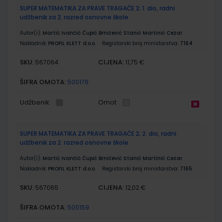
SUPER MATEMATIKA ZA PRAVE TRAGAČE 2; 1. dio, radni
udžbenik za 2. razred osnovne škole
Autor(i):
Martić Ivančić Čupić Brničević Stanić Martinić Cezar
Nakladnik:
PROFIL KLETT d.o.o.
Registarski broj ministarstva:
7164
SKU:
CIJENA:
567064
11,75 €
ŠIFRA OMOTA:
500176
Udžbenik
Omot
SUPER MATEMATIKA ZA PRAVE TRAGAČE 2; 2. dio, radni
udžbenik za 2. razred osnovne škole
Autor(i):
Martić Ivančić Čupić Brničević Stanić Martinić Cezar
Nakladnik:
PROFIL KLETT d.o.o.
Registarski broj ministarstva:
7165
SKU:
CIJENA:
567065
12,02 €
ŠIFRA OMOTA:
500159