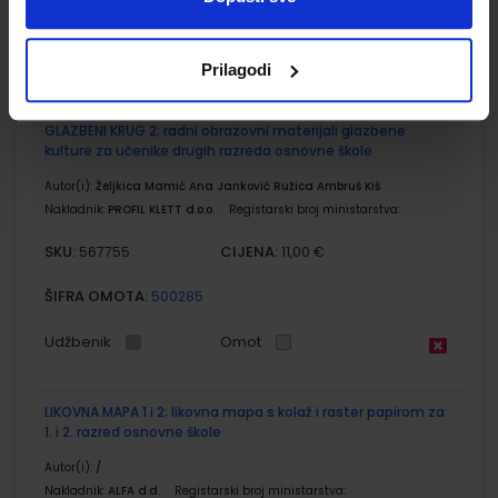
ŠIFRA OMOTA:
Udžbenik
Prilagodi
GLAZBENI KRUG 2; radni obrazovni materijali glazbene
kulture za učenike drugih razreda osnovne škole
Autor(i):
Željkica Mamić Ana Janković Ružica Ambruš Kiš
Nakladnik:
PROFIL KLETT d.o.o.
Registarski broj ministarstva:
SKU:
CIJENA:
567755
11,00 €
ŠIFRA OMOTA:
500285
Udžbenik
Omot
LIKOVNA MAPA 1 i 2; likovna mapa s kolaž i raster papirom za
1. i 2. razred osnovne škole
Autor(i):
/
Nakladnik:
ALFA d.d.
Registarski broj ministarstva: