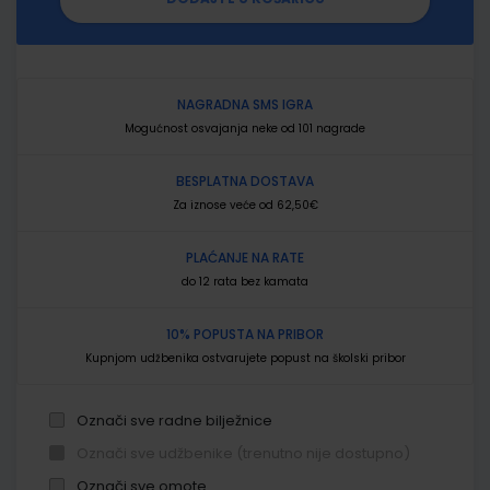
NAGRADNA SMS IGRA
Mogućnost osvajanja neke od 101 nagrade
BESPLATNA DOSTAVA
Za iznose veće od 62,50€
PLAĆANJE NA RATE
do 12 rata bez kamata
10% POPUSTA NA PRIBOR
Kupnjom udžbenika ostvarujete popust na školski pribor
Označi sve radne bilježnice
Označi sve udžbenike (trenutno nije dostupno)
Označi sve omote