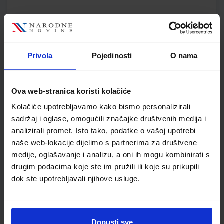
POGLED U SVIJET 2, TRAGOM PRIRODE I DRUŠTVA; 2. dio, radni
udžbenik za 2. razred osnovne škole
Autor(i):
Svoboda Arnautov Škreblin Basta Jelić Kolar
Privola
Pojedinosti
O nama
Nakladnik:
PROFIL KLETT d.o.o.
Registarski broj ministarstva:
7161
SKU:
CIJENA:
567088
6,10 €
Ova web-stranica koristi kolačiće
ŠIFRA OMOTA:
500159
Kolačiće upotrebljavamo kako bismo personalizirali
Udžbenik
Omot
sadržaj i oglase, omogućili značajke društvenih medija i
analizirali promet. Isto tako, podatke o vašoj upotrebi
naše web-lokacije dijelimo s partnerima za društvene
PRIRODA I DRUŠTVO 2; nastavni listići iz prirode i društva za
medije, oglašavanje i analizu, a oni ih mogu kombinirati s
drugi razred osnovne škole
drugim podacima koje ste im pružili ili koje su prikupili
Autor(i):
Nataša Svoboda Arnautov Sanja Basta
dok ste upotrebljavali njihove usluge.
Nakladnik:
PROFIL KLETT d.o.o.
Registarski broj ministarstva:
7160-
DOM
SKU:
CIJENA:
569453
9,00 €
Dopusti sve