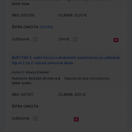
6994-DOM
SKU:
CIJENA:
567036
13,00 €
ŠIFRA OMOTA:
500158
Udžbenik
Omot
BUSY PAD 2; radni listovi s dodatnim zadatcima uz udžbenik
Dip in 2 za 2. razred osnovne škole
Autor(i):
Vlasta Živković
Nakladnik:
ŠKOLSKA KNJIGA d.d.
Registarski broj ministarstva:
6994-DOM2
SKU:
CIJENA:
567871
9,50 €
ŠIFRA OMOTA:
Udžbenik