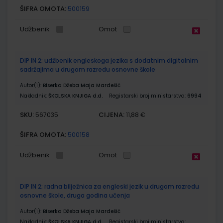
ŠIFRA OMOTA:
500159
Udžbenik
Omot
DIP IN 2; udžbenik engleskoga jezika s dodatnim digitalnim
sadržajima u drugom razredu osnovne škole
Autor(i):
Biserka Džeba Maja Mardešić
Nakladnik:
ŠKOLSKA KNJIGA d.d.
Registarski broj ministarstva:
6994
SKU:
CIJENA:
567035
11,88 €
ŠIFRA OMOTA:
500158
Udžbenik
Omot
DIP IN 2; radna bilježnica za engleski jezik u drugom razredu
osnovne škole, druga godina učenja
Autor(i):
Biserka Džeba Maja Mardešić
Nakladnik:
ŠKOLSKA KNJIGA d.d.
Registarski broj ministarstva: