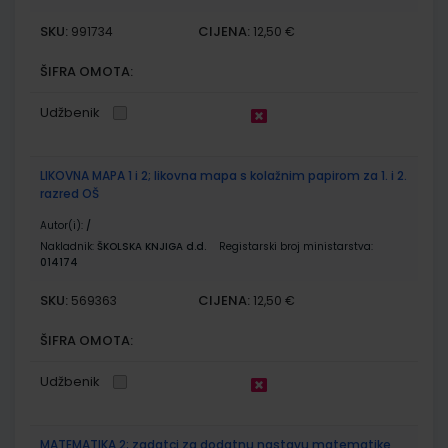
SKU:
CIJENA:
991734
12,50 €
ŠIFRA OMOTA:
Udžbenik
LIKOVNA MAPA 1 i 2; likovna mapa s kolažnim papirom za 1. i 2.
razred OŠ
Autor(i):
/
Nakladnik:
ŠKOLSKA KNJIGA d.d.
Registarski broj ministarstva:
014174
SKU:
CIJENA:
569363
12,50 €
ŠIFRA OMOTA:
Udžbenik
MATEMATIKA 2; zadatci za dodatnu nastavu matematike