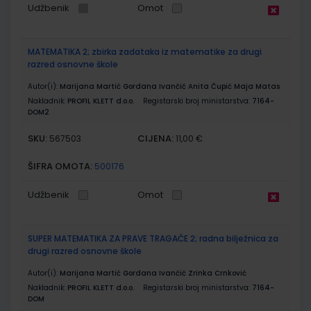
Udžbenik
Omot
MATEMATIKA 2; zbirka zadataka iz matematike za drugi
razred osnovne škole
Autor(i):
Marijana Martić Gordana Ivančić Anita Čupić Maja Matas
Nakladnik:
PROFIL KLETT d.o.o.
Registarski broj ministarstva:
7164-
DOM2
SKU:
CIJENA:
567503
11,00 €
ŠIFRA OMOTA:
500176
Udžbenik
Omot
SUPER MATEMATIKA ZA PRAVE TRAGAČE 2; radna bilježnica za
drugi razred osnovne škole
Autor(i):
Marijana Martić Gordana Ivančić Zrinka Crnković
Nakladnik:
PROFIL KLETT d.o.o.
Registarski broj ministarstva:
7164-
DOM