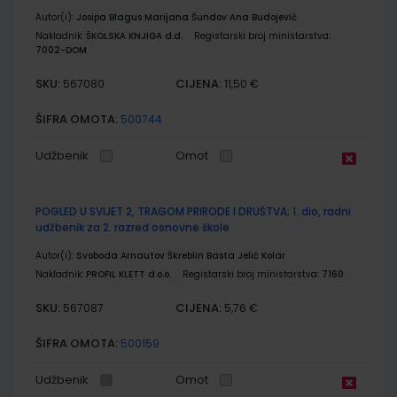
Autor(i):
Josipa Blagus Marijana Šundov Ana Budojević
Nakladnik:
ŠKOLSKA KNJIGA d.d.
Registarski broj ministarstva:
7002-DOM
SKU:
CIJENA:
567080
11,50 €
ŠIFRA OMOTA:
500744
Udžbenik
Omot
POGLED U SVIJET 2, TRAGOM PRIRODE I DRUŠTVA; 1. dio, radni
udžbenik za 2. razred osnovne škole
Autor(i):
Svoboda Arnautov Škreblin Basta Jelić Kolar
Nakladnik:
PROFIL KLETT d.o.o.
Registarski broj ministarstva:
7160
SKU:
CIJENA:
567087
5,76 €
ŠIFRA OMOTA:
500159
Udžbenik
Omot