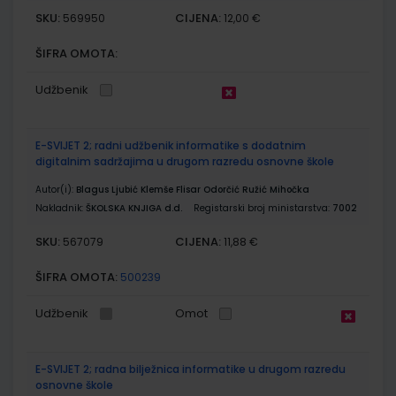
SKU:
CIJENA:
569950
12,00 €
ŠIFRA OMOTA:
Udžbenik
E-SVIJET 2; radni udžbenik informatike s dodatnim
digitalnim sadržajima u drugom razredu osnovne škole
Autor(i):
Blagus Ljubić Klemše Flisar Odorčić Ružić Mihočka
Nakladnik:
ŠKOLSKA KNJIGA d.d.
Registarski broj ministarstva:
7002
SKU:
CIJENA:
567079
11,88 €
ŠIFRA OMOTA:
500239
Udžbenik
Omot
E-SVIJET 2; radna bilježnica informatike u drugom razredu
osnovne škole