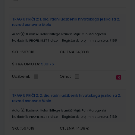
Grupirani
TRAG U PRIČI 2; 1. dio, radni udžbenik hrvatskoga jezika za 2.
proizvodi
razred osnovne škole
Autor(i):
Budinski Kolar Billege Ivančić Mijić Puh Malogorski
Nakladnik:
PROFIL KLETT d.o.o.
Registarski broj ministarstva:
7168
SKU:
CIJENA:
567018
14,83 €
ŠIFRA OMOTA:
500176
Udžbenik
Omot
TRAG U PRIČI 2; 2. dio, radni udžbenik hrvatskoga jezika za 2.
razred osnovne škole
Autor(i):
Budinski Kolar Billege Ivančić Mijić Puh Malogorski
Nakladnik:
PROFIL KLETT d.o.o.
Registarski broj ministarstva:
7169
SKU:
CIJENA:
567019
14,88 €