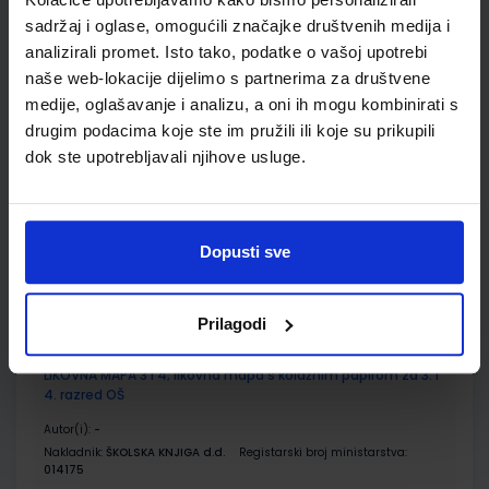
sadržaj i oglase, omogućili značajke društvenih medija i
Udžbenik
Omot
analizirali promet. Isto tako, podatke o vašoj upotrebi
naše web-lokacije dijelimo s partnerima za društvene
LIKOVNA MAPA 3 i 4; likovna mapa s kolaž i raster papirom za
medije, oglašavanje i analizu, a oni ih mogu kombinirati s
3. i 4. razred osnovne škole
drugim podacima koje ste im pružili ili koje su prikupili
Autor(i):
/
dok ste upotrebljavali njihove usluge.
Nakladnik:
ALFA d.d.
Registarski broj ministarstva:
SKU:
CIJENA:
993473
13,00 €
Dopusti sve
ŠIFRA OMOTA:
Udžbenik
Prilagodi
LIKOVNA MAPA 3 i 4; likovna mapa s kolažnim papirom za 3. i
4. razred OŠ
Autor(i):
-
Nakladnik:
ŠKOLSKA KNJIGA d.d.
Registarski broj ministarstva:
014175