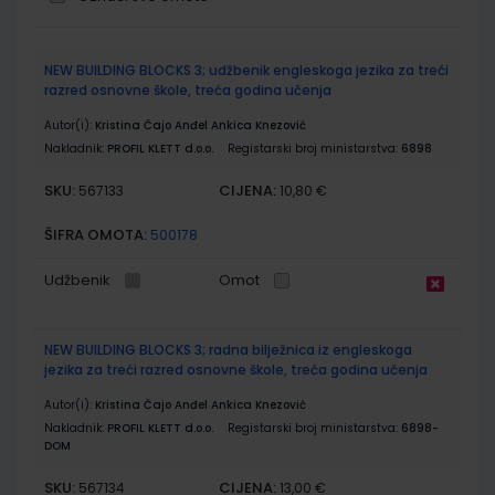
Grupirani
NEW BUILDING BLOCKS 3; udžbenik engleskoga jezika za treći
proizvodi
razred osnovne škole, treća godina učenja
Autor(i):
Kristina Čajo Anđel Ankica Knezović
Nakladnik:
PROFIL KLETT d.o.o.
Registarski broj ministarstva:
6898
SKU:
CIJENA:
567133
10,80 €
ŠIFRA OMOTA:
500178
Udžbenik
Omot
NEW BUILDING BLOCKS 3; radna bilježnica iz engleskoga
jezika za treći razred osnovne škole, treća godina učenja
Autor(i):
Kristina Čajo Anđel Ankica Knezović
Nakladnik:
PROFIL KLETT d.o.o.
Registarski broj ministarstva:
6898-
DOM
SKU:
CIJENA:
567134
13,00 €