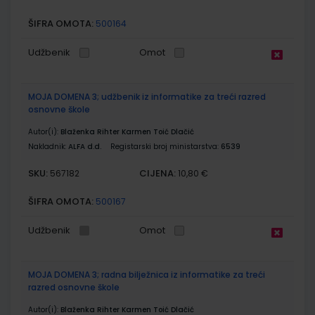
ŠIFRA OMOTA:
500164
Udžbenik
Omot
MOJA DOMENA 3; udžbenik iz informatike za treći razred
osnovne škole
Autor(i):
Blaženka Rihter Karmen Toić Dlačić
Nakladnik:
ALFA d.d.
Registarski broj ministarstva:
6539
SKU:
CIJENA:
567182
10,80 €
ŠIFRA OMOTA:
500167
Udžbenik
Omot
MOJA DOMENA 3; radna bilježnica iz informatike za treći
razred osnovne škole
Autor(i):
Blaženka Rihter Karmen Toić Dlačić