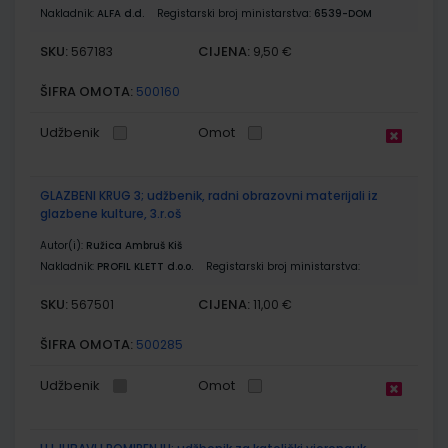
Nakladnik:
ALFA d.d.
Registarski broj ministarstva:
6539-DOM
SKU:
CIJENA:
567183
9,50 €
ŠIFRA OMOTA:
500160
Udžbenik
Omot
GLAZBENI KRUG 3; udžbenik, radni obrazovni materijali iz
glazbene kulture, 3.r.oš
Autor(i):
Ružica Ambruš Kiš
Nakladnik:
PROFIL KLETT d.o.o.
Registarski broj ministarstva:
SKU:
CIJENA:
567501
11,00 €
ŠIFRA OMOTA:
500285
Udžbenik
Omot