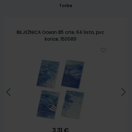
Torbe
BILJEŽNICA City Sketch B5 crte, 64 lista,
pvc korice 150085
3,31 €