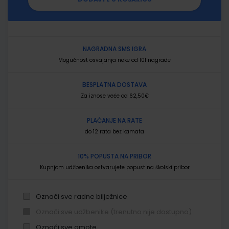
NAGRADNA SMS IGRA
Mogućnost osvajanja neke od 101 nagrade
BESPLATNA DOSTAVA
Za iznose veće od 62,50€
PLAĆANJE NA RATE
do 12 rata bez kamata
10% POPUSTA NA PRIBOR
Kupnjom udžbenika ostvarujete popust na školski pribor
Označi sve radne bilježnice
Označi sve udžbenike (trenutno nije dostupno)
Označi sve omote