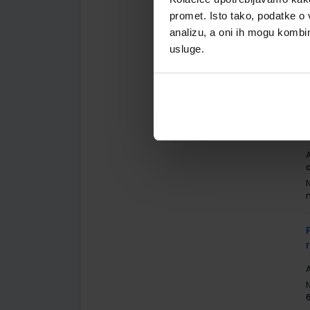
promet. Isto tako, podatke o 
analizu, a oni ih mogu kombini
A
usluge.
A
A