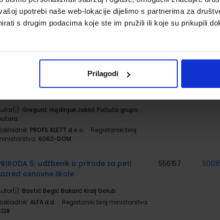
INFORMATIKA 5; udžbenik za 5. razred
556188
5001
vašoj upotrebi naše web-lokacije dijelimo s partnerima za društv
osnovne škole
rati s drugim podacima koje ste im pružili ili koje su prikupili do
utor(i):
Gregurić Hajdinjak Jakšić Počuča grupa
autora
Nakladnik:
PROFIL KLETT d.o.o.
Registarski broj
ministarstva:
6062
Prilagodi
INFORMATIKA 5; radna bilježnica iz
556507
5002
informatike za peti razred osnovne škole
utor(i):
Gregurić Hajdinjak Jakšić Počuča grupa
autora
Nakladnik:
PROFIL KLETT d.o.o.
Registarski broj
ministarstva:
6062-DOM
PRIRODA 5; udžbenik iz prirode za peti
556157
5001
razred osnovne škole
utor(i):
Bastić Begić Bakarić Kralj Golub
Nakladnik:
ALFA d.d.
Registarski broj ministarstva:
6138