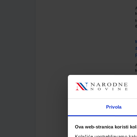
A
N
6
A
N
6
Privola
A
Ova web-stranica koristi kol
Kolačiće upotrebljavamo kako 