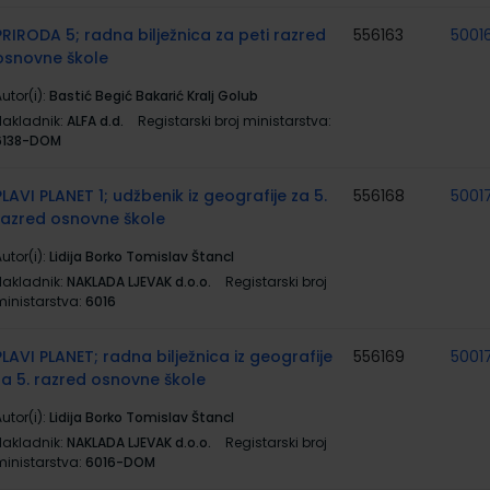
PRIRODA 5; radna bilježnica za peti razred
556163
5001
osnovne škole
utor(i):
Bastić Begić Bakarić Kralj Golub
Nakladnik:
ALFA d.d.
Registarski broj ministarstva:
6138-DOM
PLAVI PLANET 1; udžbenik iz geografije za 5.
556168
5001
razred osnovne škole
utor(i):
Lidija Borko Tomislav Štancl
Nakladnik:
NAKLADA LJEVAK d.o.o.
Registarski broj
ministarstva:
6016
PLAVI PLANET; radna bilježnica iz geografije
556169
5001
za 5. razred osnovne škole
utor(i):
Lidija Borko Tomislav Štancl
Nakladnik:
NAKLADA LJEVAK d.o.o.
Registarski broj
ministarstva:
6016-DOM