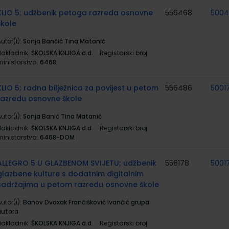
KLIO 5; udžbenik petoga razreda osnovne
556468
5004
škole
utor(i):
Sonja Bančić Tina Matanić
Nakladnik:
ŠKOLSKA KNJIGA d.d.
Registarski broj
ministarstva:
6468
KLIO 5; radna bilježnica za povijest u petom
556486
5001
razredu osnovne škole
utor(i):
Sonja Banić Tina Matanić
Nakladnik:
ŠKOLSKA KNJIGA d.d.
Registarski broj
ministarstva:
6468-DOM
ALLEGRO 5 U GLAZBENOM SVIJETU; udžbenik
556178
5001
glazbene kulture s dodatnim digitalnim
sadržajima u petom razredu osnovne škole
utor(i):
Banov Dvoxak Frančišković Ivančić grupa
autora
Nakladnik:
ŠKOLSKA KNJIGA d.d.
Registarski broj