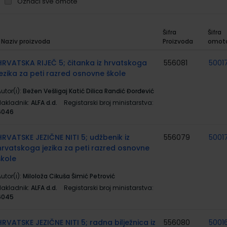
Označi sve omote
Šifra
Šifra
Naziv proizvoda
Proizvoda
omot
rupirani
roizvodi
HRVATSKA RIJEČ 5; čitanka iz hrvatskoga
556081
5001
jezika za peti razred osnovne škole
utor(i):
Bežen Vešligaj Katić Dilica Randić Đorđević
Nakladnik:
ALFA d.d.
Registarski broj ministarstva:
6046
HRVATSKE JEZIČNE NITI 5; udžbenik iz
556079
5001
hrvatskoga jezika za peti razred osnovne
škole
utor(i):
Miloloža Cikuša Šimić Petrović
Nakladnik:
ALFA d.d.
Registarski broj ministarstva:
6045
HRVATSKE JEZIČNE NITI 5; radna bilježnica iz
556080
5001