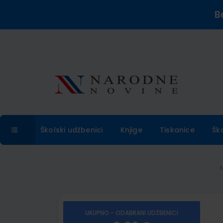
B
Školski udžbenici
Knjige
Tiskanice
Šk
UKUPNO - ODABRANI UDŽBENICI