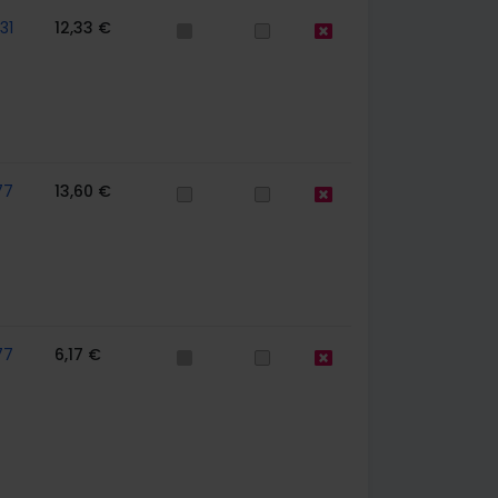
31
12,33 €
77
13,60 €
77
6,17 €