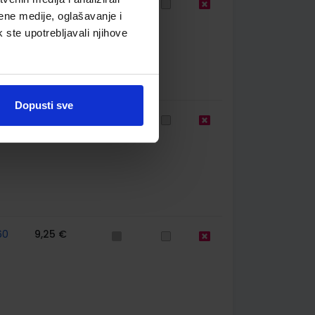
84
12,33 €
ene medije, oglašavanje i
k ste upotrebljavali njihove
Dopusti sve
85
11,00 €
60
9,25 €