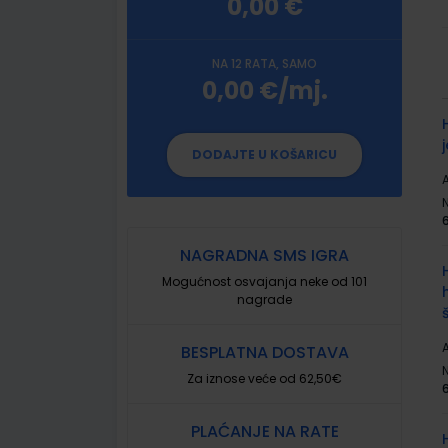
0,00 €
NA 12 RATA, SAMO
0,00 €/mj.
G
p
DODAJTE U KOŠARICU
A
NAGRADNA SMS IGRA
Mogućnost osvajanja neke od 101
nagrade
A
BESPLATNA DOSTAVA
Za iznose veće od 62,50€
PLAĆANJE NA RATE