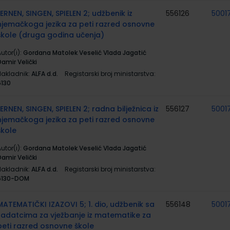
LERNEN, SINGEN, SPIELEN 2; udžbenik iz
556126
5001
njemačkoga jezika za peti razred osnovne
škole (druga godina učenja)
utor(i):
Gordana Matolek Veselić Vlada Jagatić
amir Velički
Nakladnik:
ALFA d.d.
Registarski broj ministarstva:
6130
LERNEN, SINGEN, SPIELEN 2; radna bilježnica iz
556127
5001
njemačkoga jezika za peti razred osnovne
škole
utor(i):
Gordana Matolek Veselić Vlada Jagatić
amir Velički
Nakladnik:
ALFA d.d.
Registarski broj ministarstva:
6130-DOM
MATEMATIČKI IZAZOVI 5; 1. dio, udžbenik sa
556148
5001
zadatcima za vježbanje iz matematike za
peti razred osnovne škole