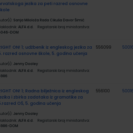
hrvatskoga jezika za peti razred osnovne
škole
utor(i):
Sanja Miloloža Rada Cikuša Davor Šimić
Nakladnik:
ALFA d.d.
Registarski broj ministarstva:
6046-DOM
RIGHT ON! 1; udžbenik iz engleskog jezika za
556099
5001
5. razred osnovne škole, 5. godina učenja
utor(i):
Jenny Dooley
Nakladnik:
ALFA d.d.
Registarski broj ministarstva:
5986
RIGHT ON! 1; Radna bilježnica iz engleskog
556100
5001
jezika i zbirka zadataka iz gramatike za
5.razred OŠ, 5. godina učenja
utor(i):
Jenny Dooley
Nakladnik:
ALFA d.d.
Registarski broj ministarstva:
5986-DOM