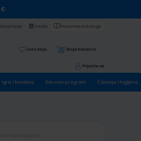
 €
sta pitanja
Vodiči
Preuzmite kataloge
Lista želja
Moja košarica
Prijavite se
Igra i kreativa
Darovni program
Čišćenje i higijena
utno nije dostupno)