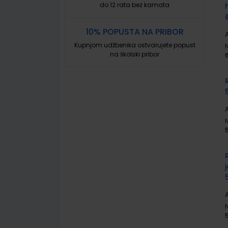
do 12 rata bez kamata
10% POPUSTA NA PRIBOR
A
Kupnjom udžbenika ostvarujete popust
na školski pribor
A
A