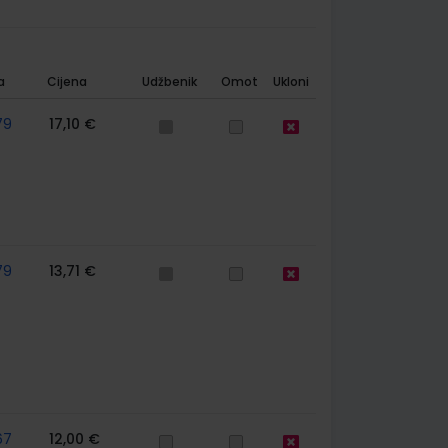
a
Cijena
Udžbenik
Omot
Ukloni
79
17,10 €
79
13,71 €
67
12,00 €