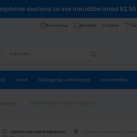
esplatna dostava za sve narudžbe iznad 62,50
Poslovnice
Kontakt
O nama
Če
Pretražite
Pretražite
ola
Ured
Odlaganje i arhiviranje
Informatika
Naslovna
OSNOVNA ŠKOLA VOĆIN, 5.RAZRED OŠ
Označi sve radne bilježnice
Označi sve udžbenike (tren