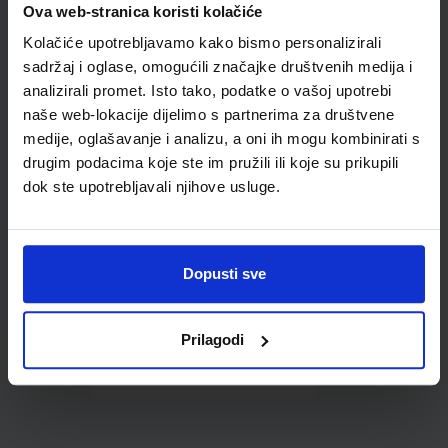
Ova web-stranica koristi kolačiće
udžbenike; dimenzije
431x287; tip 177
Kolačiće upotrebljavamo kako bismo personalizirali
sadržaj i oglase, omogućili značajke društvenih medija i
analizirali promet. Isto tako, podatke o vašoj upotrebi
naše web-lokacije dijelimo s partnerima za društvene
medije, oglašavanje i analizu, a oni ih mogu kombinirati s
drugim podacima koje ste im pružili ili koje su prikupili
dok ste upotrebljavali njihove usluge.
0,85 €
Dopusti sve
Prilagodi