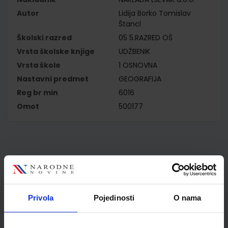
Autor
Lidija Borko Tomislav
Štancl
Školski razred
05 5.RAZRED OŠ
Vrsta školske knjige
UDŽBENIK
Vrsta škole
1 OSNOVNA
Nastavni predmet
GEOGRAFIJA
Reg br min
6016
Omot
500177
Kupci najčešće biraju..
Privola
Pojedinosti
O nama
Omot PVC za školske