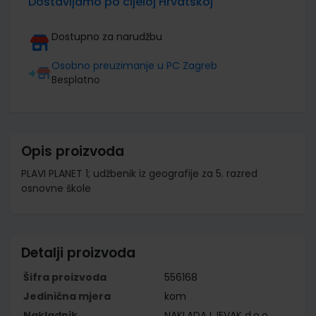
Dostavljamo po cijeloj Hrvatskoj
Dostupno za narudžbu
Osobno preuzimanje u PC Zagreb
Besplatno
Opis proizvoda
PLAVI PLANET 1; udžbenik iz geografije za 5. razred
osnovne škole
Detalji proizvoda
Šifra proizvoda
556168
Jedinična mjera
kom
Nakladnik
NAKLADA LJEVAK d.o.o.