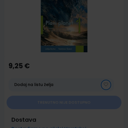
end
of
the
images
gallery
Skip
to
the
9,25 €
beginning
of
the
images
Dodaj na listu želja
gallery
TRENUTNO NIJE DOSTUPNO
Dostava