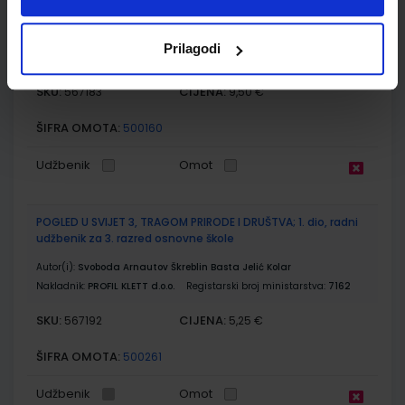
razred osnovne škole
Autor(i):
Blaženka Rihter Karmen Toić Dlačić
Prilagodi
Nakladnik:
ALFA d.d.
Registarski broj ministarstva:
6539-DOM
SKU:
CIJENA:
567183
9,50 €
ŠIFRA OMOTA:
500160
Udžbenik
Omot
POGLED U SVIJET 3, TRAGOM PRIRODE I DRUŠTVA; 1. dio, radni
udžbenik za 3. razred osnovne škole
Autor(i):
Svoboda Arnautov Škreblin Basta Jelić Kolar
Nakladnik:
PROFIL KLETT d.o.o.
Registarski broj ministarstva:
7162
SKU:
CIJENA:
567192
5,25 €
ŠIFRA OMOTA:
500261
Udžbenik
Omot