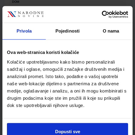
DOM
SKU:
CIJENA:
569921
12,00 €
ŠIFRA OMOTA:
Privola
Pojedinosti
O nama
Udžbenik
Ova web-stranica koristi kolačiće
MOJA DOMENA 3; udžbenik iz informatike za treći razred
Kolačiće upotrebljavamo kako bismo personalizirali
osnovne škole
sadržaj i oglase, omogućili značajke društvenih medija i
Autor(i):
Blaženka Rihter Karmen Toić Dlačić
analizirali promet. Isto tako, podatke o vašoj upotrebi
Nakladnik:
ALFA d.d.
Registarski broj ministarstva:
6539
naše web-lokacije dijelimo s partnerima za društvene
SKU:
CIJENA:
567182
10,80 €
medije, oglašavanje i analizu, a oni ih mogu kombinirati s
drugim podacima koje ste im pružili ili koje su prikupili
ŠIFRA OMOTA:
500167
dok ste upotrebljavali njihove usluge.
Udžbenik
Omot
Dopusti sve
MOJA DOMENA 3; radna bilježnica iz informatike za treći