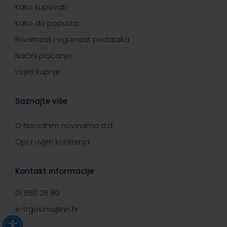
Kako kupovati
Kako do popusta
Privatnost i sigurnost podataka
Načini plaćanja
Uvjeti kupnje
Saznajte više
O Narodnim novinama d.d.
Opći uvjeti korištenja
Kontakt informacije
01 650 28 80
e-trgovina@nn.hr