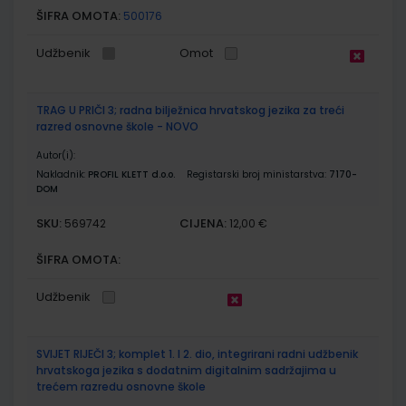
ŠIFRA OMOTA:
500176
Udžbenik
Omot
TRAG U PRIČI 3; radna bilježnica hrvatskog jezika za treći
razred osnovne škole - NOVO
Autor(i):
Nakladnik:
PROFIL KLETT d.o.o.
Registarski broj ministarstva:
7170-
DOM
SKU:
CIJENA:
569742
12,00 €
ŠIFRA OMOTA:
Udžbenik
SVIJET RIJEČI 3; komplet 1. I 2. dio, integrirani radni udžbenik
hrvatskoga jezika s dodatnim digitalnim sadržajima u
trećem razredu osnovne škole