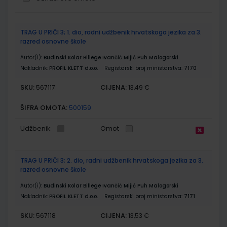
Grupirani
TRAG U PRIČI 3; 1. dio, radni udžbenik hrvatskoga jezika za 3.
proizvodi
razred osnovne škole
Autor(i):
Budinski Kolar Billege Ivančić Mijić Puh Malogorski
Nakladnik:
PROFIL KLETT d.o.o.
Registarski broj ministarstva:
7170
SKU:
CIJENA:
567117
13,49 €
ŠIFRA OMOTA:
500159
Udžbenik
Omot
TRAG U PRIČI 3; 2. dio, radni udžbenik hrvatskoga jezika za 3.
razred osnovne škole
Autor(i):
Budinski Kolar Billege Ivančić Mijić Puh Malogorski
Nakladnik:
PROFIL KLETT d.o.o.
Registarski broj ministarstva:
7171
SKU:
CIJENA:
567118
13,53 €