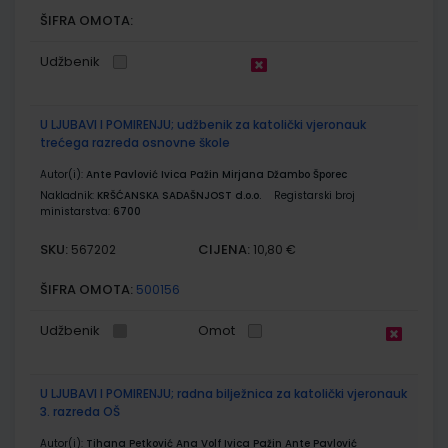
ŠIFRA OMOTA:
Udžbenik
U LJUBAVI I POMIRENJU; udžbenik za katolički vjeronauk
trećega razreda osnovne škole
Autor(i):
Ante Pavlović Ivica Pažin Mirjana Džambo Šporec
Nakladnik:
KRŠĆANSKA SADAŠNJOST d.o.o.
Registarski broj
ministarstva:
6700
SKU:
CIJENA:
567202
10,80 €
ŠIFRA OMOTA:
500156
Udžbenik
Omot
U LJUBAVI I POMIRENJU; radna bilježnica za katolički vjeronauk
3. razreda OŠ
Autor(i):
Tihana Petković Ana Volf Ivica Pažin Ante Pavlović