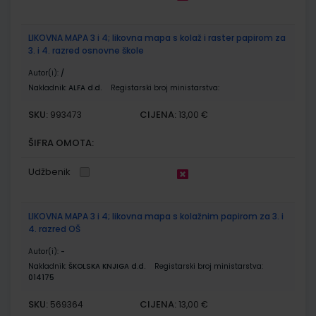
LIKOVNA MAPA 3 i 4; likovna mapa s kolaž i raster papirom za
3. i 4. razred osnovne škole
Autor(i):
/
Nakladnik:
ALFA d.d.
Registarski broj ministarstva:
SKU:
CIJENA:
993473
13,00 €
ŠIFRA OMOTA:
Udžbenik
LIKOVNA MAPA 3 i 4; likovna mapa s kolažnim papirom za 3. i
4. razred OŠ
Autor(i):
-
Nakladnik:
ŠKOLSKA KNJIGA d.d.
Registarski broj ministarstva:
014175
SKU:
CIJENA:
569364
13,00 €