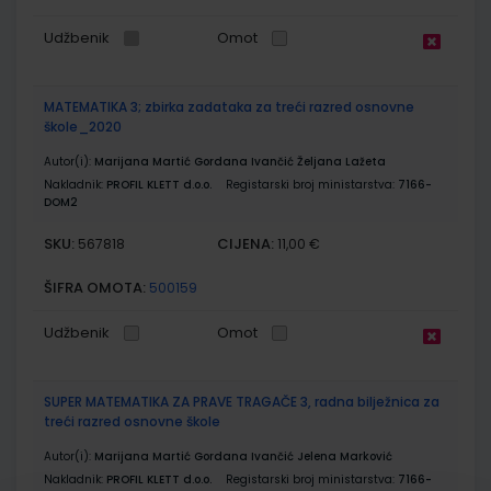
Udžbenik
Omot
MATEMATIKA 3; zbirka zadataka za treći razred osnovne
škole_2020
Autor(i):
Marijana Martić Gordana Ivančić Željana Lažeta
Nakladnik:
PROFIL KLETT d.o.o.
Registarski broj ministarstva:
7166-
DOM2
SKU:
CIJENA:
567818
11,00 €
ŠIFRA OMOTA:
500159
Udžbenik
Omot
SUPER MATEMATIKA ZA PRAVE TRAGAČE 3, radna bilježnica za
treći razred osnovne škole
Autor(i):
Marijana Martić Gordana Ivančić Jelena Marković
Nakladnik:
PROFIL KLETT d.o.o.
Registarski broj ministarstva:
7166-