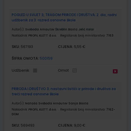
POGLED U SVIJET 3, TRAGOM PRIRODE I DRUŠTVA; 2. dio, radni
udžbenik za 3. razred osnovne škole
Autor(i):
Svoboda Arnautov Škreblin Basta Jelić Kolar
Nakladnik:
PROFIL KLETT d.o.o.
Registarski broj ministarstva:
7163
SKU:
CIJENA:
567193
5,55 €
ŠIFRA OMOTA:
500159
Udžbenik
Omot
PRIRODA I DRUŠTVO 3; nastavni listići iz prirode i društva za
treći razred osnovne škole
Autor(i):
Nataša Svoboda Arnautov Sanja Basta
Nakladnik:
PROFIL KLETT d.o.o.
Registarski broj ministarstva:
7162-
DOM
SKU:
CIJENA:
569493
9,00 €