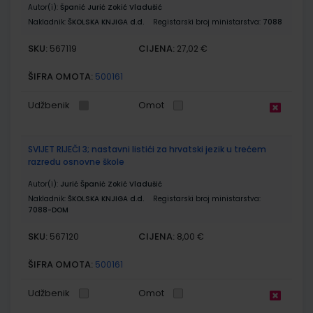
Autor(i):
Španić Jurić Zokić Vladušić
Nakladnik:
ŠKOLSKA KNJIGA d.d.
Registarski broj ministarstva:
7088
SKU:
CIJENA:
567119
27,02 €
ŠIFRA OMOTA:
500161
Udžbenik
Omot
SVIJET RIJEČI 3; nastavni listići za hrvatski jezik u trećem
razredu osnovne škole
Autor(i):
Jurić Španić Zokić Vladušić
Nakladnik:
ŠKOLSKA KNJIGA d.d.
Registarski broj ministarstva:
7088-DOM
SKU:
CIJENA:
567120
8,00 €
ŠIFRA OMOTA:
500161
Udžbenik
Omot