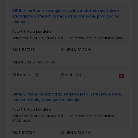
DIP IN 3; udžbenik za engleski jezik s dodatnim digitalnim
sadržajima u trećem razredu osnovne škole, prva godina
učenja
Autor(i):
Maja Mardešić
Nakladnik:
ŠKOLSKA KNJIGA d.d.
Registarski broj ministarstva:
6995
SKU:
CIJENA:
567135
10,80 €
ŠIFRA OMOTA:
500158
Udžbenik
Omot
DIP IN 3; radna bilježnica za engleski jezik u trećem razredu
osnovne škole, treća godina učenja
Autor(i):
Maja Mardešić
Nakladnik:
ŠKOLSKA KNJIGA d.d.
Registarski broj ministarstva:
6995-DOM
SKU:
CIJENA:
567136
13,00 €