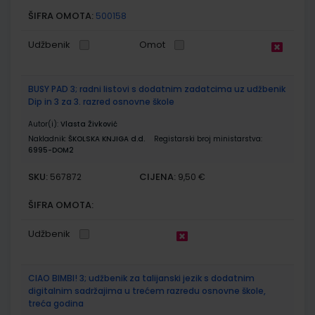
ŠIFRA OMOTA:
500158
Udžbenik
Omot
BUSY PAD 3; radni listovi s dodatnim zadatcima uz udžbenik
Dip in 3 za 3. razred osnovne škole
Autor(i):
Vlasta Živković
Nakladnik:
ŠKOLSKA KNJIGA d.d.
Registarski broj ministarstva:
6995-DOM2
SKU:
CIJENA:
567872
9,50 €
ŠIFRA OMOTA:
Udžbenik
CIAO BIMBI! 3; udžbenik za talijanski jezik s dodatnim
digitalnim sadržajima u trećem razredu osnovne škole,
treća godina