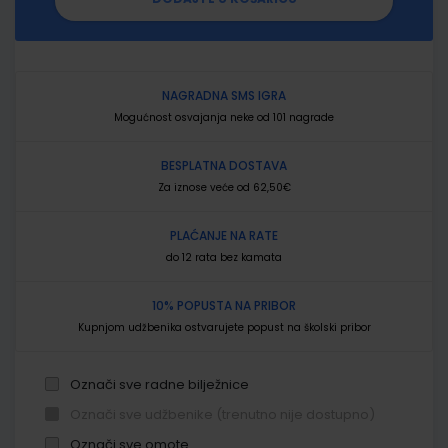
NAGRADNA SMS IGRA
Mogućnost osvajanja neke od 101 nagrade
BESPLATNA DOSTAVA
Za iznose veće od 62,50€
PLAĆANJE NA RATE
do 12 rata bez kamata
10% POPUSTA NA PRIBOR
Kupnjom udžbenika ostvarujete popust na školski pribor
Označi sve radne bilježnice
Označi sve udžbenike (trenutno nije dostupno)
Označi sve omote