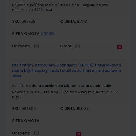
Nakladnik:
KRŠĆANSKA SADAŠNJOST d.o.o.
Registarski broj
ministarstva:
6700-DOM
SKU:
CIJENA:
567758
8,71 €
ŠIFRA OMOTA:
500156
Udžbenik
Omot
PID 3 Pitam, Istražujem, Doznajem; (KUTIJA) (inter)aktivna
radna bilježnica iz prirode i društva za treći razred osnovne
škole
Autor(i):
Gordana Ivančić Maja Križman Roškar Damir Tadić
Nakladnik:
PROFIL KLETT d.o.o.
Registarski broj ministarstva:
7162-
DOM2
SKU:
CIJENA:
567805
19,00 €
ŠIFRA OMOTA:
Udžbenik