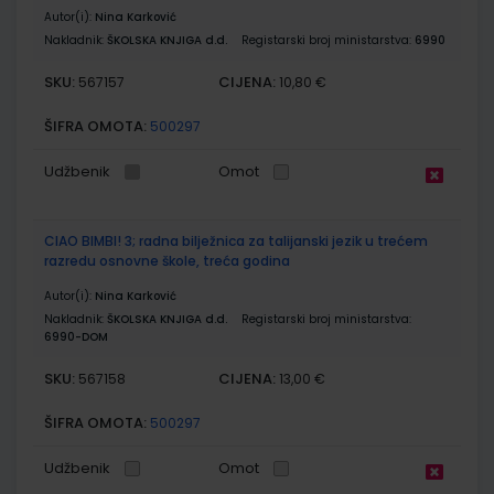
Autor(i):
Nina Karković
Nakladnik:
ŠKOLSKA KNJIGA d.d.
Registarski broj ministarstva:
6990
SKU:
CIJENA:
567157
10,80 €
ŠIFRA OMOTA:
500297
Udžbenik
Omot
CIAO BIMBI! 3; radna bilježnica za talijanski jezik u trećem
razredu osnovne škole, treća godina
Autor(i):
Nina Karković
Nakladnik:
ŠKOLSKA KNJIGA d.d.
Registarski broj ministarstva:
6990-DOM
SKU:
CIJENA:
567158
13,00 €
ŠIFRA OMOTA:
500297
Udžbenik
Omot