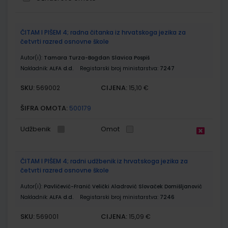
Grupirani
ČITAM I PIŠEM 4; radna čitanka iz hrvatskoga jezika za
proizvodi
četvrti razred osnovne škole
Autor(i):
Tamara Turza-Bogdan Slavica Pospiš
Nakladnik:
ALFA d.d.
Registarski broj ministarstva:
7247
SKU:
CIJENA:
569002
15,10 €
ŠIFRA OMOTA:
500179
Udžbenik
Omot
ČITAM I PIŠEM 4; radni udžbenik iz hrvatskoga jezika za
četvrti razred osnovne škole
Autor(i):
Pavličević-Franić Velički Aladrović Slovaček Domišljanović
Nakladnik:
ALFA d.d.
Registarski broj ministarstva:
7246
SKU:
CIJENA:
569001
15,09 €