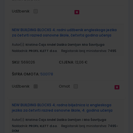
Udžbenik
NEW BUILDING BLOCKS 4; radni udžbenik engleskoga jezika
za četvrti razred osnovne škole, četvrta godina učenja
Autor(i):
Kristina Čajo Anđel Daška Domljan Mia Šavrljuga
Nakladnik:
PROFIL KLETT d.o.o.
Registarski broj ministarstva:
7495
SKU:
CIJENA:
569026
12,06 €
ŠIFRA OMOTA:
500178
Udžbenik
Omot
NEW BUILDING BLOCKS 4; radna bilježnica iz engleskoga
jezika za četvrti razred osnovne škole, 4. godina učenja
Autor(i):
Kristina Čajo Anđel Daška Domljan i Mia Šavrljuga
Nakladnik:
PROFIL KLETT d.o.o.
Registarski broj ministarstva:
7495-
DOM