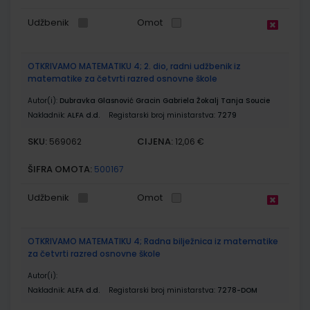
Udžbenik
Omot
OTKRIVAMO MATEMATIKU 4; 2. dio, radni udžbenik iz
matematike za četvrti razred osnovne škole
Autor(i):
Dubravka Glasnović Gracin Gabriela Žokalj Tanja Soucie
Nakladnik:
ALFA d.d.
Registarski broj ministarstva:
7279
SKU:
CIJENA:
569062
12,06 €
ŠIFRA OMOTA:
500167
Udžbenik
Omot
OTKRIVAMO MATEMATIKU 4; Radna bilježnica iz matematike
za četvrti razred osnovne škole
Autor(i):
Nakladnik:
ALFA d.d.
Registarski broj ministarstva:
7278-DOM