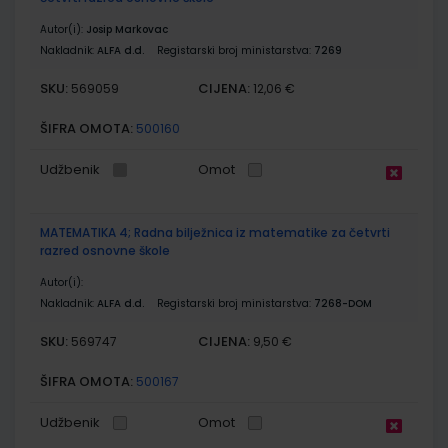
Autor(i):
Josip Markovac
Nakladnik:
ALFA d.d.
Registarski broj ministarstva:
7269
SKU:
CIJENA:
569059
12,06 €
ŠIFRA OMOTA:
500160
Udžbenik
Omot
MATEMATIKA 4; Radna bilježnica iz matematike za četvrti
razred osnovne škole
Autor(i):
Nakladnik:
ALFA d.d.
Registarski broj ministarstva:
7268-DOM
SKU:
CIJENA:
569747
9,50 €
ŠIFRA OMOTA:
500167
Udžbenik
Omot