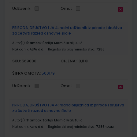
Udžbenik
Omot
PRIRODA, DRUŠTVO I JA 4; radni udžbenik iz prirode i društva
za četvrti razred osnovne škole
Autor(i):
Štambak Šarlija Mamić Kralj Bulić
Nakladnik:
ALFA d.d.
Registarski broj ministarstva:
7286
SKU:
CIJENA:
569080
18,11 €
ŠIFRA OMOTA:
500179
Udžbenik
Omot
PRIRODA, DRUŠTVO I JA 4; radna bilježnica iz prirode i društva
za četvrti razred osnovne škole
Autor(i):
Štambak Šarlija Mamić Kralj Bulić
Nakladnik:
ALFA d.d.
Registarski broj ministarstva:
7286-DOM