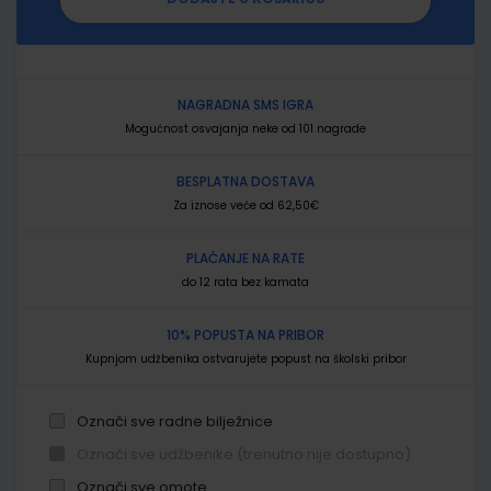
NAGRADNA SMS IGRA
Mogućnost osvajanja neke od 101 nagrade
BESPLATNA DOSTAVA
Za iznose veće od 62,50€
PLAĆANJE NA RATE
do 12 rata bez kamata
10% POPUSTA NA PRIBOR
Kupnjom udžbenika ostvarujete popust na školski pribor
Označi sve radne bilježnice
Označi sve udžbenike (trenutno nije dostupno)
Označi sve omote