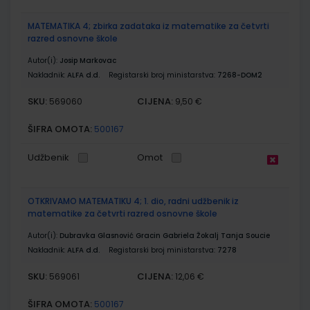
MATEMATIKA 4; zbirka zadataka iz matematike za četvrti
razred osnovne škole
Autor(i):
Josip Markovac
Nakladnik:
ALFA d.d.
Registarski broj ministarstva:
7268-DOM2
SKU:
CIJENA:
569060
9,50 €
ŠIFRA OMOTA:
500167
Udžbenik
Omot
OTKRIVAMO MATEMATIKU 4; 1. dio, radni udžbenik iz
matematike za četvrti razred osnovne škole
Autor(i):
Dubravka Glasnović Gracin Gabriela Žokalj Tanja Soucie
Nakladnik:
ALFA d.d.
Registarski broj ministarstva:
7278
SKU:
CIJENA:
569061
12,06 €
ŠIFRA OMOTA:
500167