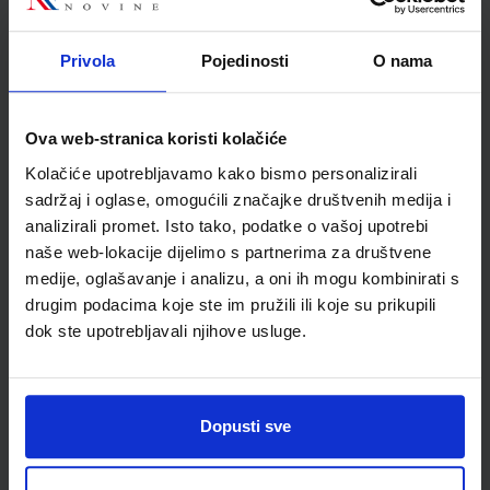
Autor(i):
Dubravka Glasnović Gracin Gabriela Žokalj Tanja Soucie
Nakladnik:
ALFA d.d.
Registarski broj ministarstva:
7278-DOM3
Privola
Pojedinosti
O nama
SKU:
CIJENA:
569064
9,00 €
ŠIFRA OMOTA:
Ova web-stranica koristi kolačiće
Udžbenik
Kolačiće upotrebljavamo kako bismo personalizirali
sadržaj i oglase, omogućili značajke društvenih medija i
analizirali promet. Isto tako, podatke o vašoj upotrebi
OTKRIVAMO MATEMATIKU 4; listići za integriranu nastavu iz
matematike za četvrti razred osnovne škole
naše web-lokacije dijelimo s partnerima za društvene
medije, oglašavanje i analizu, a oni ih mogu kombinirati s
Autor(i):
drugim podacima koje ste im pružili ili koje su prikupili
Nakladnik:
ALFA d.d.
Registarski broj ministarstva:
dok ste upotrebljavali njihove usluge.
SKU:
CIJENA:
569748
9,00 €
ŠIFRA OMOTA:
Dopusti sve
Udžbenik