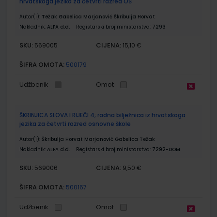
hrvatskoga jezika za četvrti razred OŠ
Autor(i):
Težak Gabelica Marjanović Škribulja Horvat
Nakladnik:
ALFA d.d.
Registarski broj ministarstva:
7293
SKU:
CIJENA:
569005
15,10 €
ŠIFRA OMOTA:
500179
Udžbenik
Omot
ŠKRINJICA SLOVA I RIJEČI 4; radna bilježnica iz hrvatskoga
jezika za četvrti razred osnovne škole
Autor(i):
Škribulja Horvat Marjanović Gabelica Težak
Nakladnik:
ALFA d.d.
Registarski broj ministarstva:
7292-DOM
SKU:
CIJENA:
569006
9,50 €
ŠIFRA OMOTA:
500167
Udžbenik
Omot