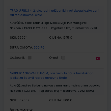
TRAG U PRIČI 4; 2. dio, radni udžbenik hrvatskoga jezika za 4.
razred osnovne škole
Autor(i):
Budinski Kolar Billege Ivančić Mijić Puh Malogorski
Nakladnik:
PROFIL KLETT d.o.o.
Registarski broj ministarstva:
7733
SKU:
CIJENA:
569011
15,15 €
ŠIFRA OMOTA:
500176
Udžbenik
Omot
ŠKRINJICA SLOVA I RIJEČI 4; nastavni listići iz hrvatskoga
jezika za četvrti razred osnovne škole
Autor(i):
Andrea Škribulja Horvat Vesna Marjanović Marina Gabelica
Nakladnik:
ALFA d.d.
Registarski broj ministarstva:
7292-DOM2
SKU:
CIJENA:
569007
8,00 €
ŠIFRA OMOTA: