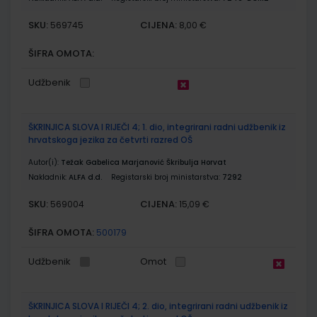
SKU:
CIJENA:
569745
8,00 €
ŠIFRA OMOTA:
Udžbenik
ŠKRINJICA SLOVA I RIJEČI 4; 1. dio, integrirani radni udžbenik iz
hrvatskoga jezika za četvrti razred OŠ
Autor(i):
Težak Gabelica Marjanović Škribulja Horvat
Nakladnik:
ALFA d.d.
Registarski broj ministarstva:
7292
SKU:
CIJENA:
569004
15,09 €
ŠIFRA OMOTA:
500179
Udžbenik
Omot
ŠKRINJICA SLOVA I RIJEČI 4; 2. dio, integrirani radni udžbenik iz