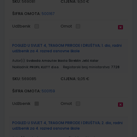
SKU:
CIJENA:
569081
9,50 €
ŠIFRA OMOTA:
500167
Udžbenik
Omot
POGLED U SVIJET 4, TRAGOM PRIRODE I DRUŠTVA; 1. dio, radni
udžbenik za 4. razred osnovne škole
Autor(i):
Svoboda Arnautov Basta Škreblin Jelić Kolar
Nakladnik:
PROFIL KLETT d.o.o.
Registarski broj ministarstva:
7728
SKU:
CIJENA:
569085
9,05 €
ŠIFRA OMOTA:
500159
Udžbenik
Omot
POGLED U SVIJET 4, TRAGOM PRIRODE I DRUŠTVA; 2. dio, radni
udžbenik za 4. razred osnovne škole