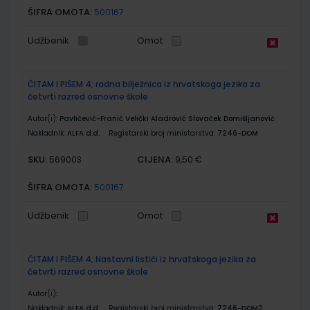
ŠIFRA OMOTA:
500167
Udžbenik
Omot
ČITAM I PIŠEM 4; radna bilježnica iz hrvatskoga jezika za
četvrti razred osnovne škole
Autor(i):
Pavličević-Franić Velički Aladrović Slovaček Domišljanović
Nakladnik:
ALFA d.d.
Registarski broj ministarstva:
7246-DOM
SKU:
CIJENA:
569003
9,50 €
ŠIFRA OMOTA:
500167
Udžbenik
Omot
ČITAM I PIŠEM 4; Nastavni listići iz hrvatskoga jezika za
četvrti razred osnovne škole
Autor(i):
Nakladnik:
ALFA d.d.
Registarski broj ministarstva:
7246-DOM2