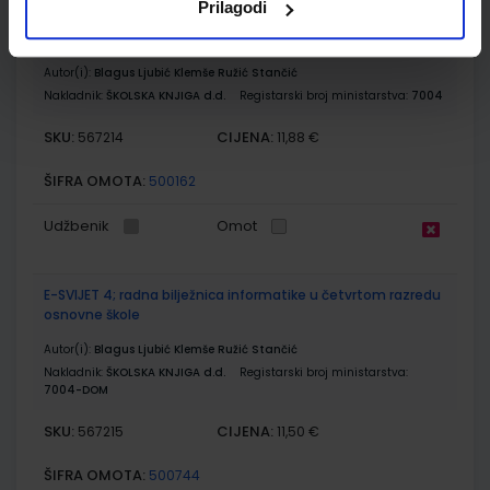
Prilagodi
E-SVIJET 4; radni udžbenik informatike s dodatnim
digitalnim sadržajima u četvrtom razredu osnovne škole
Autor(i):
Blagus Ljubić Klemše Ružić Stančić
Nakladnik:
ŠKOLSKA KNJIGA d.d.
Registarski broj ministarstva:
7004
SKU:
CIJENA:
567214
11,88 €
ŠIFRA OMOTA:
500162
Udžbenik
Omot
E-SVIJET 4; radna bilježnica informatike u četvrtom razredu
osnovne škole
Autor(i):
Blagus Ljubić Klemše Ružić Stančić
Nakladnik:
ŠKOLSKA KNJIGA d.d.
Registarski broj ministarstva:
7004-DOM
SKU:
CIJENA:
567215
11,50 €
ŠIFRA OMOTA:
500744