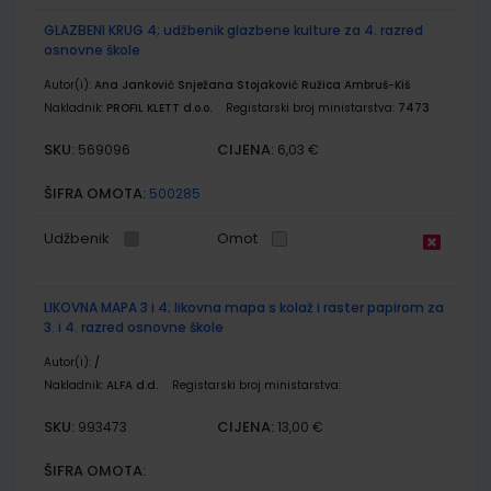
GLAZBENI KRUG 4; udžbenik glazbene kulture za 4. razred
osnovne škole
Autor(i):
Ana Janković Snježana Stojaković Ružica Ambruš-Kiš
Nakladnik:
PROFIL KLETT d.o.o.
Registarski broj ministarstva:
7473
SKU:
CIJENA:
569096
6,03 €
ŠIFRA OMOTA:
500285
Udžbenik
Omot
LIKOVNA MAPA 3 i 4; likovna mapa s kolaž i raster papirom za
3. i 4. razred osnovne škole
Autor(i):
/
Nakladnik:
ALFA d.d.
Registarski broj ministarstva:
SKU:
CIJENA:
993473
13,00 €
ŠIFRA OMOTA: