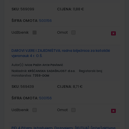
SKU:
CIJENA:
569099
11,88 €
ŠIFRA OMOTA:
500156
Udžbenik
Omot
DAROVI VJERE I ZAJEDNIŠTVA; radna bilježnica za katolički
vjeronauk 4 r. O.Š.
Autor(i):
Ivica Pažin Ante Pavlović
Nakladnik:
KRŠĆANSKA SADAŠNJOST d.o.o.
Registarski broj
ministarstva:
7359-DOM
SKU:
CIJENA:
569439
8,71 €
ŠIFRA OMOTA:
500156
Udžbenik
Omot
PID 4 Pitam, Istražujem, Doznajem; (KUTIJA) (inter)aktivna