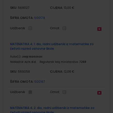
SKU:
CIJENA:
569027
13,00 €
ŠIFRA OMOTA:
500178
Udžbenik
Omot
MATEMATIKA 4; 1. dio, radni udžbenik iz matematike za
četvrti razred osnovne škole
Autor(i):
Josip Markovac
Nakladnik:
ALFA d.d.
Registarski broj ministarstva:
7268
SKU:
CIJENA:
569058
12,06 €
ŠIFRA OMOTA:
500167
Udžbenik
Omot
MATEMATIKA 4; 2. dio, radni udžbenik iz matematike za
četvrti razred osnovne škole