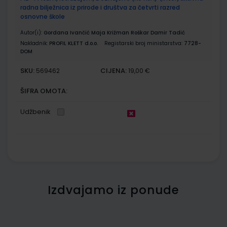
radna bilježnica iz prirode i društva za četvrti razred
osnovne škole
Autor(i):
Gordana Ivančić Maja Križman Roškar Damir Tadić
Nakladnik:
PROFIL KLETT d.o.o.
Registarski broj ministarstva:
7728-
DOM
SKU:
CIJENA:
569462
19,00 €
ŠIFRA OMOTA:
Udžbenik
Izdvajamo iz ponude