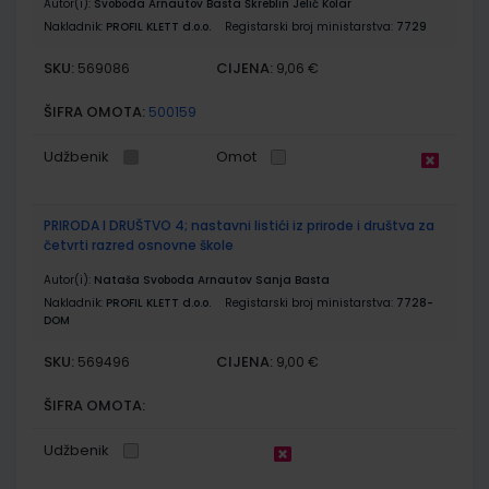
Autor(i):
Svoboda Arnautov Basta Škreblin Jelić Kolar
Nakladnik:
PROFIL KLETT d.o.o.
Registarski broj ministarstva:
7729
SKU:
CIJENA:
569086
9,06 €
ŠIFRA OMOTA:
500159
Udžbenik
Omot
PRIRODA I DRUŠTVO 4; nastavni listići iz prirode i društva za
četvrti razred osnovne škole
Autor(i):
Nataša Svoboda Arnautov Sanja Basta
Nakladnik:
PROFIL KLETT d.o.o.
Registarski broj ministarstva:
7728-
DOM
SKU:
CIJENA:
569496
9,00 €
ŠIFRA OMOTA:
Udžbenik