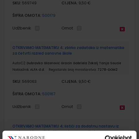
SKU:
CIJENA:
569749
9,50 €
ŠIFRA OMOTA:
500179
Udžbenik
Omot
OTKRIVAMO MATEMATIKU 4; zbirka zadataka iz matematike
za četvrti razred osnovne škole
Autor(i):
Dubravka Glasnović Gracin Gabriela Žokalj Tanja Soucie
Nakladnik:
ALFA d.d.
Registarski broj ministarstva:
7278-DOM2
SKU:
CIJENA:
569063
9,50 €
ŠIFRA OMOTA:
500167
Udžbenik
Omot
OTKRIVAMO MATEMATIKU 4; listići za dodatnu nastavu iz
matematike za četvrti razred osnovne škole