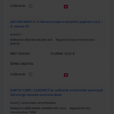
Udžbenik
LIKOVNA MAPA 3 i 4; likovna mapa s kolažnim papirom za 3. i
4. razred OŠ
Autor(i):
-
Nakladnik:
ŠKOLSKA KNJIGA d.d.
Registarski broj ministarstva:
014175
SKU:
CIJENA:
569364
13,00 €
ŠIFRA OMOTA:
Udžbenik
DAROVI VJERE I ZAJEDNIŠTVA; udžbenik za katolički vjeronauk
četvrtoga razreda osnovne škole
Autor(i):
Ivica Pažin Ante Pavlović
Nakladnik:
KRŠĆANSKA SADAŠNJOST d.o.o.
Registarski broj
ministarstva:
7359