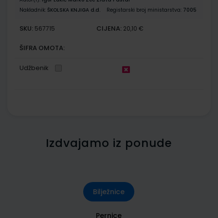
Nakladnik:
ŠKOLSKA KNJIGA d.d.
Registarski broj ministarstva:
7005
SKU:
CIJENA:
567715
20,10 €
ŠIFRA OMOTA:
Udžbenik
Izdvajamo iz ponude
Bilježnice
Pernice