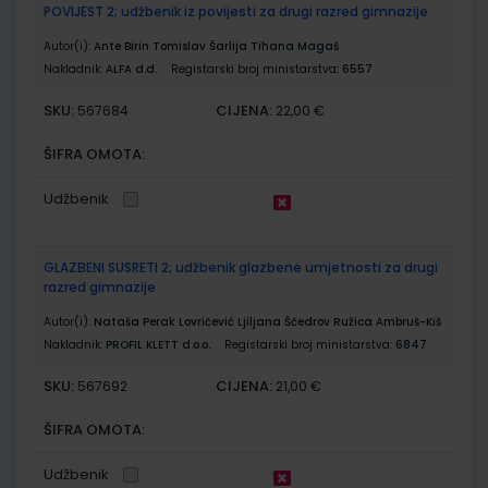
POVIJEST 2; udžbenik iz povijesti za drugi razred gimnazije
Autor(i):
Ante Birin Tomislav Šarlija Tihana Magaš
Nakladnik:
ALFA d.d.
Registarski broj ministarstva:
6557
SKU:
CIJENA:
567684
22,00 €
ŠIFRA OMOTA:
Udžbenik
GLAZBENI SUSRETI 2; udžbenik glazbene umjetnosti za drugi
razred gimnazije
Autor(i):
Nataša Perak Lovričević Ljiljana Ščedrov Ružica Ambruš-Kiš
Nakladnik:
PROFIL KLETT d.o.o.
Registarski broj ministarstva:
6847
SKU:
CIJENA:
567692
21,00 €
ŠIFRA OMOTA:
Udžbenik