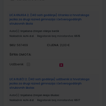
Grupirani
LICA KNJIGA 2; (140 sati godišnje) čitanka iz hrvatskoga
proizvodi
jezika za drugi razred gimnazija i četverogodišnjih
strukovnih škola
Autor(i):
Snježana Zrinjan Višnja Sorčik
Nakladnik:
ALFA d.d.
Registarski broj ministarstva:
6515
SKU:
CIJENA:
567469
21,00 €
ŠIFRA OMOTA:
Udžbenik
LICA RIJEČI 2; (140 sati godišnje) udžbenik iz hrvatskoga
jezika za drugi razred gimnazija i četverogodišnjih
strukovnih školax
Autor(i):
Snježana Zrinjan Maja Glušac
Nakladnik:
ALFA d.d.
Registarski broj ministarstva:
6517