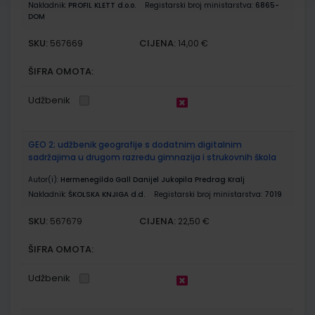
Nakladnik:
PROFIL KLETT d.o.o.
Registarski broj ministarstva:
6865-
DOM
SKU:
CIJENA:
567669
14,00 €
ŠIFRA OMOTA:
Udžbenik
GEO 2; udžbenik geografije s dodatnim digitalnim
sadržajima u drugom razredu gimnazija i strukovnih škola
Autor(i):
Hermenegildo Gall Danijel Jukopila Predrag Kralj
Nakladnik:
ŠKOLSKA KNJIGA d.d.
Registarski broj ministarstva:
7019
SKU:
CIJENA:
567679
22,50 €
ŠIFRA OMOTA:
Udžbenik