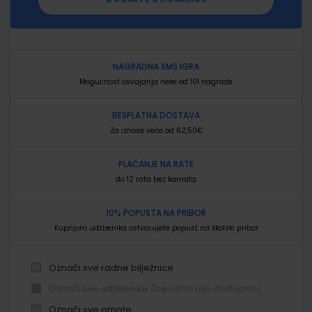
NAGRADNA SMS IGRA
Mogućnost osvajanja neke od 101 nagrade
BESPLATNA DOSTAVA
Za iznose veće od 62,50€
PLAĆANJE NA RATE
do 12 rata bez kamata
10% POPUSTA NA PRIBOR
Kupnjom udžbenika ostvarujete popust na školski pribor
Označi sve radne bilježnice
Označi sve udžbenike (trenutno nije dostupno)
Označi sve omote