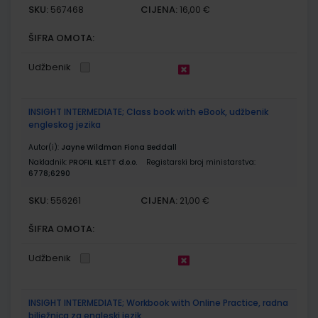
SKU:
CIJENA:
567468
16,00 €
ŠIFRA OMOTA:
Udžbenik
INSIGHT INTERMEDIATE; Class book with eBook, udžbenik
engleskog jezika
Autor(i):
Jayne Wildman Fiona Beddall
Nakladnik:
PROFIL KLETT d.o.o.
Registarski broj ministarstva:
6778;6290
SKU:
CIJENA:
556261
21,00 €
ŠIFRA OMOTA:
Udžbenik
INSIGHT INTERMEDIATE; Workbook with Online Practice, radna
bilježnica za engleski jezik