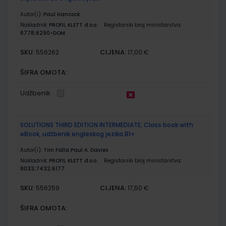
Autor(i):
Paul Hancock
Nakladnik:
PROFIL KLETT d.o.o.
Registarski broj ministarstva:
6778;6290-DOM
SKU:
CIJENA:
556262
17,00 €
ŠIFRA OMOTA:
Udžbenik
SOLUTIONS THIRD EDITION INTERMEDIATE; Class book with
eBook, udžbenik engleskog jezika B1+
Autor(i):
Tim Falla Paul A. Davies
Nakladnik:
PROFIL KLETT d.o.o.
Registarski broj ministarstva:
8033;7432;6177
SKU:
CIJENA:
556259
17,50 €
ŠIFRA OMOTA: