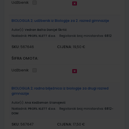
Udžbenik
BIOLOGIJA 2; udžbenik iz Biologije za 2. razred gimnazije
Autor(i):
Vedran Balta Danijel Škrtić
Nakladnik:
PROFIL KLETT d.o.o.
Registarski broj ministarstva:
6812
SKU:
CIJENA:
567646
19,50 €
ŠIFRA OMOTA:
Udžbenik
BIOLOGIJA 2; radna bilježnica iz biologije za drugi razred
gimnazije
Autor(i):
Ana Kodžoman Stanojević
Nakladnik:
PROFIL KLETT d.o.o.
Registarski broj ministarstva:
6812-
DOM
SKU:
CIJENA:
567647
17,50 €