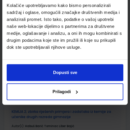
SKU:
CIJENA:
567657
13,00 €
Kolačiće upotrebljavamo kako bismo personalizirali
sadržaj i oglase, omogućili značajke društvenih medija i
ŠIFRA OMOTA:
analizirali promet. Isto tako, podatke o vašoj upotrebi
Udžbenik
naše web-lokacije dijelimo s partnerima za društvene
medije, oglašavanje i analizu, a oni ih mogu kombinirati s
drugim podacima koje ste im pružili ili koje su prikupili
KEMIJA 2; udžbenik kemije za drugi razred gimnazije
dok ste upotrebljavali njihove usluge.
Autor(i):
Habuš Barić Tominac Liber Bajić
Nakladnik:
PROFIL KLETT d.o.o.
Registarski broj ministarstva:
6865
SKU:
CIJENA:
567668
22,50 €
Dopusti sve
ŠIFRA OMOTA:
Prilagodi
Udžbenik
KEMIJA 2; zbirka riješenih primjera i zadataka iz kemije za
učenike drugih razreda gimnazije
Autor(i):
Habuš Barić Tominac Liber Bajić