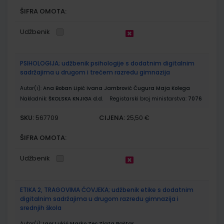
ŠIFRA OMOTA:
Udžbenik
PSIHOLOGIJA; udžbenik psihologije s dodatnim digitalnim
sadržajima u drugom i trećem razredu gimnazija
Autor(i):
Ana Boban Lipić Ivana Jambrović Čugura Maja Kolega
Nakladnik:
ŠKOLSKA KNJIGA d.d.
Registarski broj ministarstva:
7076
SKU:
CIJENA:
567709
25,50 €
ŠIFRA OMOTA:
Udžbenik
ETIKA 2, TRAGOVIMA ČOVJEKA; udžbenik etike s dodatnim
digitalnim sadržajima u drugom razredu gimnazija i
srednjih škola
Autor(i):
Igor Lukić Marko Zec Zlata Paštar