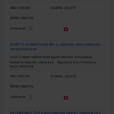
SKU:
CIJENA:
556290
29,00 €
ŠIFRA OMOTA:
Udžbenik
SCHRITTE INTERNATIONAL NEU 4; udžbenik i radna bilježnica
za njemački jezik
Autor(i):
Hilpert Niebisch Pude Specht Reimann Tomaszewski
Nakladnik:
NAKLADA LJEVAK d.o.o.
Registarski broj ministarstva:
8022;7409;6768
SKU:
CIJENA:
556296
29,00 €
ŠIFRA OMOTA:
Udžbenik
MATEMATIKA 2; (3 ili 4 sata nastave tjedno), udžbenik za 2.