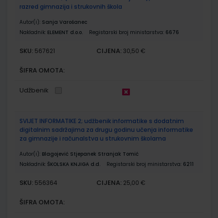
razred gimnazija i strukovnih škola
Autor(i):
Sanja Varošanec
Nakladnik:
ELEMENT d.o.o.
Registarski broj ministarstva:
6676
SKU:
CIJENA:
567621
30,50 €
ŠIFRA OMOTA:
Udžbenik
SVIJET INFORMATIKE 2; udžbenik informatike s dodatnim
digitalnim sadržajima za drugu godinu učenja informatike
za gimnazije i računalstva u strukovnim školama
Autor(i):
Blagojević Stjepanek Stranjak Tomić
Nakladnik:
ŠKOLSKA KNJIGA d.d.
Registarski broj ministarstva:
6211
SKU:
CIJENA:
556364
25,00 €
ŠIFRA OMOTA: