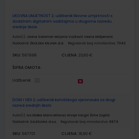
LIKOVNA UMJETNOST 2; udžbenik likovne umjetnosti s
dodatnim digitalnim sadržajima u drugome razredu
srednje škole
Autor(i):
Jasna Salamon Mirjana Vučković Vesna Mišljenović
Nakladnik:
ŠKOLSKA KNJIGA d.d.
Registarski broj ministarstva:
7042
SKU:
CIJENA:
567698
23,60 €
ŠIFRA OMOTA:
Udžbenik
DOĐI I VIDI 2; udžbenik katoličkoga vjeronauka za drugi
razred srednjih škola
Autor(i):
Ivo Džeba Mario Milovac Hrvoje Vargić Šime Zupčić
Nakladnik:
SALESIANA d.o.o.
Registarski broj ministarstva:
6974
SKU:
CIJENA:
567701
18,90 €