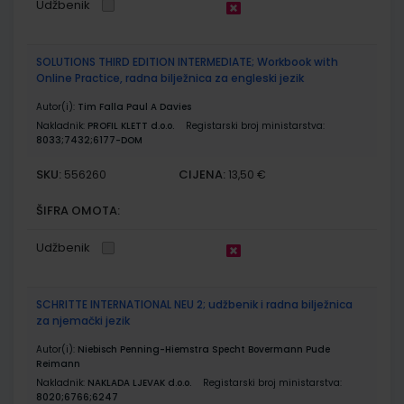
Udžbenik
SOLUTIONS THIRD EDITION INTERMEDIATE; Workbook with
Online Practice, radna bilježnica za engleski jezik
Autor(i):
Tim Falla Paul A Davies
Nakladnik:
PROFIL KLETT d.o.o.
Registarski broj ministarstva:
8033;7432;6177-DOM
SKU:
CIJENA:
556260
13,50 €
ŠIFRA OMOTA:
Udžbenik
SCHRITTE INTERNATIONAL NEU 2; udžbenik i radna bilježnica
za njemački jezik
Autor(i):
Niebisch Penning-Hiemstra Specht Bovermann Pude
Reimann
Nakladnik:
NAKLADA LJEVAK d.o.o.
Registarski broj ministarstva:
8020;6766;6247