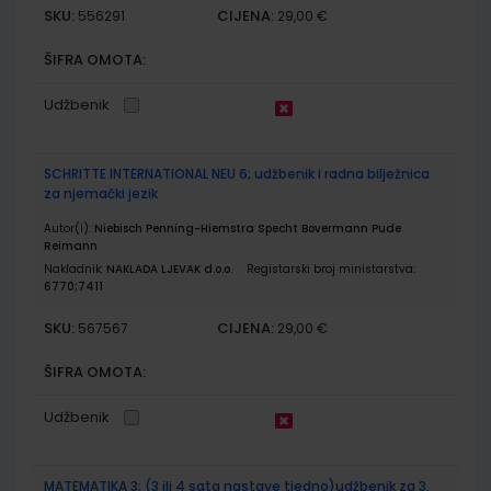
SKU:
CIJENA:
556291
29,00 €
ŠIFRA OMOTA:
Udžbenik
SCHRITTE INTERNATIONAL NEU 6; udžbenik i radna bilježnica
za njemački jezik
Autor(i):
Niebisch Penning-Hiemstra Specht Bovermann Pude
Reimann
Nakladnik:
NAKLADA LJEVAK d.o.o.
Registarski broj ministarstva:
6770;7411
SKU:
CIJENA:
567567
29,00 €
ŠIFRA OMOTA:
Udžbenik
MATEMATIKA 3; (3 ili 4 sata nastave tjedno)udžbenik za 3.