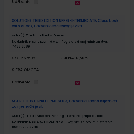
Udžbenik
SOLUTIONS THIRD EDITION UPPER-INTERMEDIATE; Class book
with eBook, udžbenik engleskog jezika
Autor(i):
Tim Falla Paul A. Davies
Nakladnik:
PROFIL KLETT d.o.o.
Registarski broj ministarstva:
7433;6789
SKU:
CIJENA:
567505
17,50 €
ŠIFRA OMOTA:
Udžbenik
SCHRITTE INTERNATIONAL NEU 3; udžbenik i radna bilježnica
za njemački jezik
Autor(i):
Hilpert Niebisch Penning-Hiemstra grupa autora
Nakladnik:
NAKLADA LJEVAK d.o.o.
Registarski broj ministarstva:
8021;6767;6248