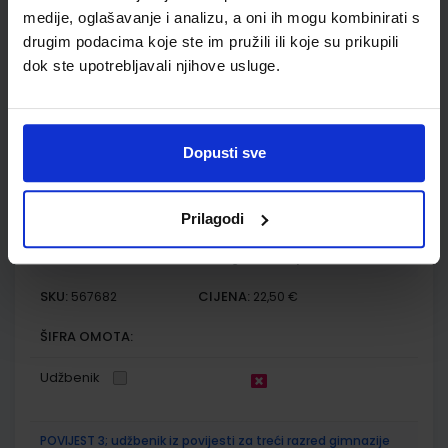
DOM
medije, oglašavanje i analizu, a oni ih mogu kombinirati s
drugim podacima koje ste im pružili ili koje su prikupili
SKU:
CIJENA:
567675
14,00 €
dok ste upotrebljavali njihove usluge.
ŠIFRA OMOTA:
Udžbenik
Dopusti sve
GEO 3; udžbenik geografije s dodatnim digitalnim
sadržajima u trećem razredu gimnazija i strukovnih škola
Prilagodi
Autor(i):
Hermenegildo Gall Danijel Jukopila Predrag Kralj
Nakladnik:
ŠKOLSKA KNJIGA d.d.
Registarski broj ministarstva:
7020
SKU:
CIJENA:
567682
22,50 €
ŠIFRA OMOTA:
Udžbenik
POVIJEST 3; udžbenik iz povijesti za treći razred gimnazije