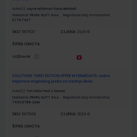
Autor(i):
Jayne Wildman Fiona Beddall
Nakladnik:
PROFIL KLETT d.o.o.
Registarski broj ministarstva:
6779;7427
SKU:
CIJENA:
567537
21,00 €
ŠIFRA OMOTA:
Udžbenik
SOLUTIONS THIRD EDITION UPPER INTERMEDIATE; radna
bilježnica engleskog jezika za srednje škole
Autor(i):
Tim Falla Paul A Davies
Nakladnik:
PROFIL KLETT d.o.o.
Registarski broj ministarstva:
7433;6789-DOM
SKU:
CIJENA:
567506
13,50 €
ŠIFRA OMOTA: