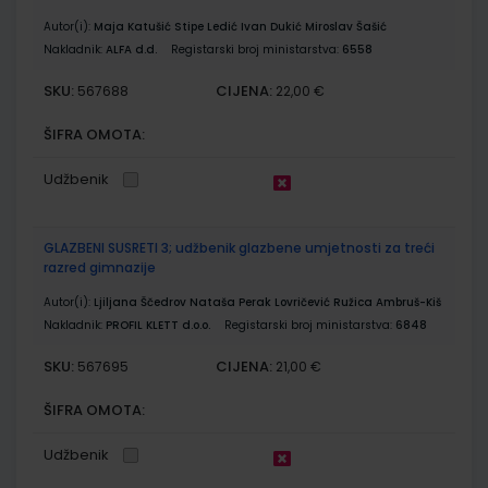
Autor(i):
Maja Katušić Stipe Ledić Ivan Dukić Miroslav Šašić
Nakladnik:
ALFA d.d.
Registarski broj ministarstva:
6558
SKU:
CIJENA:
567688
22,00 €
ŠIFRA OMOTA:
Udžbenik
GLAZBENI SUSRETI 3; udžbenik glazbene umjetnosti za treći
razred gimnazije
Autor(i):
Ljiljana Ščedrov Nataša Perak Lovričević Ružica Ambruš-Kiš
Nakladnik:
PROFIL KLETT d.o.o.
Registarski broj ministarstva:
6848
SKU:
CIJENA:
567695
21,00 €
ŠIFRA OMOTA:
Udžbenik