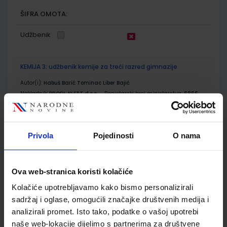
ŠIFRA OMOTA:
Udžbenik
KEMIJA 3; udžbenik kemije za treći razred gimnazije
Autor(i):
Habuš Barić Tominac Liber Bajić
Nakladnik:
PROFIL KLETT d.o.o.
Registarski broj ministarstva:
6866
SKU:
CIJENA:
567674
22,50 €
ŠIFRA OMOTA:
Privola
Pojedinosti
O nama
Udžbenik
Ova web-stranica koristi kolačiće
KEMIJA 3; zbirka riješenih primjera i zadataka iz kemije za
Kolačiće upotrebljavamo kako bismo personalizirali
učenike trećih razreda gimnazije
sadržaj i oglase, omogućili značajke društvenih medija i
Autor(i):
Habuš Barić Tominac Liber Bajić
analizirali promet. Isto tako, podatke o vašoj upotrebi
Nakladnik:
PROFIL KLETT d.o.o.
Registarski broj ministarstva:
6866-
naše web-lokacije dijelimo s partnerima za društvene