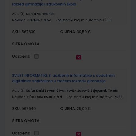
razred gimnazija i strukovnih škola
Autor(i):
Sanja Varošanec
Nakladnik:
ELEMENT d.o.o.
Registarski broj ministarstva:
6680
SKU:
CIJENA:
567630
30,50 €
ŠIFRA OMOTA:
Udžbenik
SVIJET INFORMATIKE 3; udžbenik informatike s dodatnim
digitalnim sadržajima u trećem razredu gimnazija
Autor(i):
Šafar Đerki Leventić Ivanković-Ižaković Stjepanek Tomić
Nakladnik:
ŠKOLSKA KNJIGA d.d.
Registarski broj ministarstva:
7086
SKU:
CIJENA:
567640
25,00 €
ŠIFRA OMOTA:
Udžbenik