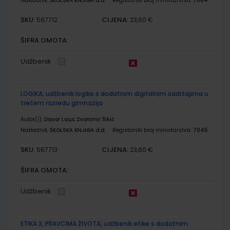
Nakladnik:
ŠKOLSKA KNJIGA d.d.
Registarski broj ministarstva:
7084
SKU:
CIJENA:
567712
23,60 €
ŠIFRA OMOTA:
Udžbenik
LOGIKA; udžbenik logike s dodatnim digitalnim sadržajima u
trećem razredu gimnazija
Autor(i):
Davor Lauc Zvonimir Šikić
Nakladnik:
ŠKOLSKA KNJIGA d.d.
Registarski broj ministarstva:
7045
SKU:
CIJENA:
567713
23,60 €
ŠIFRA OMOTA:
Udžbenik
ETIKA 3, PRAVCIMA ŽIVOTA; udžbenik etike s dodatnim