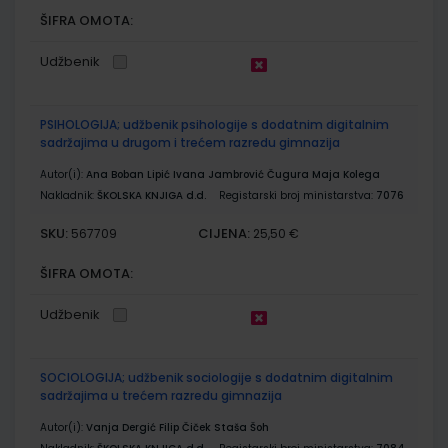
ŠIFRA OMOTA:
Udžbenik
PSIHOLOGIJA; udžbenik psihologije s dodatnim digitalnim
sadržajima u drugom i trećem razredu gimnazija
Autor(i):
Ana Boban Lipić Ivana Jambrović Čugura Maja Kolega
Nakladnik:
ŠKOLSKA KNJIGA d.d.
Registarski broj ministarstva:
7076
SKU:
CIJENA:
567709
25,50 €
ŠIFRA OMOTA:
Udžbenik
SOCIOLOGIJA; udžbenik sociologije s dodatnim digitalnim
sadržajima u trećem razredu gimnazija
Autor(i):
Vanja Dergić Filip Čiček Staša Šoh