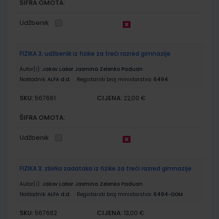
ŠIFRA OMOTA:
Udžbenik
FIZIKA 3; udžbenik iz fizike za treći razred gimnazije
Autor(i):
Jakov Labor Jasmina Zelenko Paduan
Nakladnik:
ALFA d.d.
Registarski broj ministarstva:
6494
SKU:
CIJENA:
567661
22,00 €
ŠIFRA OMOTA:
Udžbenik
FIZIKA 3; zbirka zadataka iz fizike za treći razred gimnazije
Autor(i):
Jakov Labor Jasmina Zelenko Paduan
Nakladnik:
ALFA d.d.
Registarski broj ministarstva:
6494-DOM
SKU:
CIJENA:
567662
13,00 €