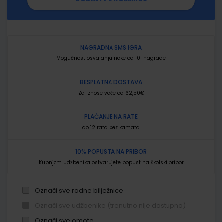
NAGRADNA SMS IGRA
Mogućnost osvajanja neke od 101 nagrade
BESPLATNA DOSTAVA
Za iznose veće od 62,50€
PLAĆANJE NA RATE
do 12 rata bez kamata
10% POPUSTA NA PRIBOR
Kupnjom udžbenika ostvarujete popust na školski pribor
Označi sve radne bilježnice
Označi sve udžbenike (trenutno nije dostupno)
Označi sve omote