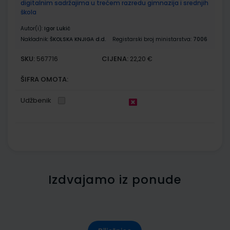
digitalnim sadržajima u trećem razredu gimnazija i srednjih
škola
Autor(i):
Igor Lukić
Nakladnik:
ŠKOLSKA KNJIGA d.d.
Registarski broj ministarstva:
7006
SKU:
CIJENA:
567716
22,20 €
ŠIFRA OMOTA:
Udžbenik
Izdvajamo iz ponude