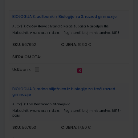
BIOLOGIJA 3; udžbenik iz Biologije za 3. razred gimnazije
Autor(i):
Čačev Horvat Ivandić Korač Šubaša Marceljak Ilić
Nakladnik:
PROFIL KLETT d.o.o.
Registarski broj ministarstva:
6813
SKU:
CIJENA:
567652
19,50 €
ŠIFRA OMOTA:
Udžbenik
BIOLOGIJA 3; radna bilježnica iz biologije za treći razred
gimnazije
Autor(i):
Ana Kodžoman Stanojević
Nakladnik:
PROFIL KLETT d.o.o.
Registarski broj ministarstva:
6813-
DOM
SKU:
CIJENA:
567653
17,50 €