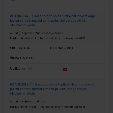
Grupirani
LICA KNJIGA 3; (140 sati godišnje) čitanka iz hrvatskoga
proizvodi
jezika za treći razred gimnazija i četverogodišnjih
strukovnih škola
Autor(i):
Snježana Zrinjan Višnja Sorčik
Nakladnik:
ALFA d.d.
Registarski broj ministarstva:
6516
SKU:
CIJENA:
567484
21,00 €
ŠIFRA OMOTA:
Udžbenik
LICA RIJEČI 3; (140 sati godišnje) udžbenik iz hrvatskoga
jezika za treći razred gimnazija i četverogodišnjih
strukovnih škola
Autor(i):
Snježana Zrinjan
Nakladnik:
ALFA d.d.
Registarski broj ministarstva:
6518