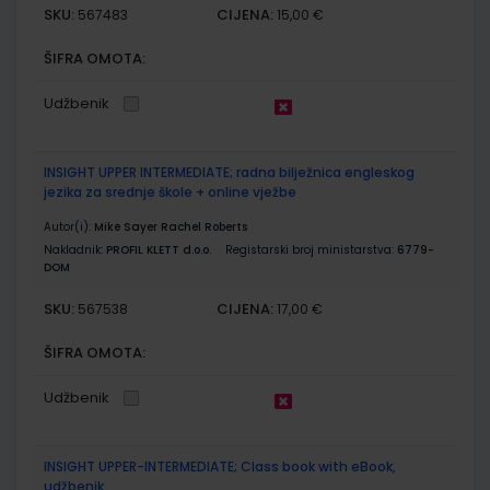
SKU:
CIJENA:
567483
15,00 €
ŠIFRA OMOTA:
Udžbenik
INSIGHT UPPER INTERMEDIATE; radna bilježnica engleskog
jezika za srednje škole + online vježbe
Autor(i):
Mike Sayer Rachel Roberts
Nakladnik:
PROFIL KLETT d.o.o.
Registarski broj ministarstva:
6779-
DOM
SKU:
CIJENA:
567538
17,00 €
ŠIFRA OMOTA:
Udžbenik
INSIGHT UPPER-INTERMEDIATE; Class book with eBook,
udžbenik