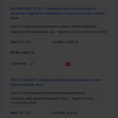
LIKOVNA UMJETNOST 3; udžbenik likovne umjetnosti s
dodatnim digitalnim sadržajima u trećem razredu srednje
škole
Autor(i):
Jasna Salamon Mirjana Vučković Vesna Mišljenović
Nakladnik:
ŠKOLSKA KNJIGA d.d.
Registarski broj ministarstva:
7043
SKU:
CIJENA:
567700
23,60 €
ŠIFRA OMOTA:
Udžbenik
ŽIVOTU USUSRET; udžbenik katoličkog vjeronauka za treći
razred srednjih škola
Autor(i):
Ivica Živković Sandra Košta Nikola Kuzmičić
Nakladnik:
KRŠĆANSKA SADAŠNJOST d.o.o.
Registarski broj
ministarstva:
6701
SKU:
CIJENA:
567702
14,65 €