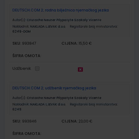
DEUTSCH.COM 2; radna bilježnica njemačkog jezika
Autor(i):
Cristache Neuner Pilypatyte Szakaly Vicente
Nakladnik:
NAKLADA LJEVAK d.o.o.
Registarski broj ministarstva:
6249-DOM
SKU:
CIJENA:
993847
15,50 €
ŠIFRA OMOTA:
Udžbenik
DEUTSCH.COM 2; udžbenik njemačkog jezika
Autor(i):
Cristache Neuner Pilypatyte Szakaly Vicente
Nakladnik:
NAKLADA LJEVAK d.o.o.
Registarski broj ministarstva:
6249
SKU:
CIJENA:
993846
23,00 €
ŠIFRA OMOTA: