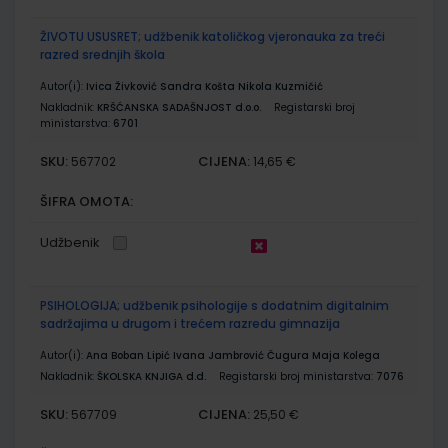
ŽIVOTU USUSRET; udžbenik katoličkog vjeronauka za treći
razred srednjih škola
Autor(i):
Ivica Živković Sandra Košta Nikola Kuzmičić
Nakladnik:
KRŠĆANSKA SADAŠNJOST d.o.o.
Registarski broj
ministarstva:
6701
SKU:
CIJENA:
567702
14,65 €
ŠIFRA OMOTA:
Udžbenik
PSIHOLOGIJA; udžbenik psihologije s dodatnim digitalnim
sadržajima u drugom i trećem razredu gimnazija
Autor(i):
Ana Boban Lipić Ivana Jambrović Čugura Maja Kolega
Nakladnik:
ŠKOLSKA KNJIGA d.d.
Registarski broj ministarstva:
7076
SKU:
CIJENA:
567709
25,50 €