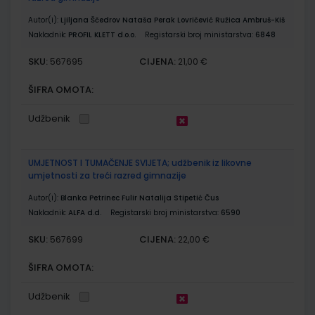
Autor(i):
Ljiljana Ščedrov Nataša Perak Lovričević Ružica Ambruš-Kiš
Nakladnik:
PROFIL KLETT d.o.o.
Registarski broj ministarstva:
6848
SKU:
CIJENA:
567695
21,00 €
ŠIFRA OMOTA:
Udžbenik
UMJETNOST I TUMAČENJE SVIJETA; udžbenik iz likovne
umjetnosti za treći razred gimnazije
Autor(i):
Blanka Petrinec Fulir Natalija Stipetić Čus
Nakladnik:
ALFA d.d.
Registarski broj ministarstva:
6590
SKU:
CIJENA:
567699
22,00 €
ŠIFRA OMOTA:
Udžbenik