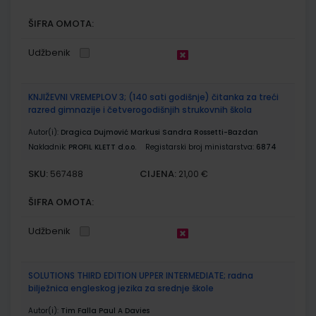
ŠIFRA OMOTA:
Udžbenik
KNJIŽEVNI VREMEPLOV 3; (140 sati godišnje) čitanka za treći
razred gimnazije i četverogodišnjih strukovnih škola
Autor(i):
Dragica Dujmović Markusi Sandra Rossetti-Bazdan
Nakladnik:
PROFIL KLETT d.o.o.
Registarski broj ministarstva:
6874
SKU:
CIJENA:
567488
21,00 €
ŠIFRA OMOTA:
Udžbenik
SOLUTIONS THIRD EDITION UPPER INTERMEDIATE; radna
bilježnica engleskog jezika za srednje škole
Autor(i):
Tim Falla Paul A Davies