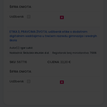
ŠIFRA OMOTA:
Udžbenik
ETIKA 3, PRAVCIMA ŽIVOTA; udžbenik etike s dodatnim
digitalnim sadržajima u trećem razredu gimnazija i srednjih
škola
Autor(i):
Igor Lukić
Nakladnik:
ŠKOLSKA KNJIGA d.d.
Registarski broj ministarstva:
7006
SKU:
CIJENA:
567716
22,20 €
ŠIFRA OMOTA:
Udžbenik