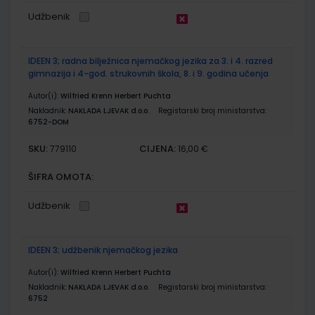
Udžbenik
IDEEN 3; radna bilježnica njemačkog jezika za 3. i 4. razred
gimnazija i 4-god. strukovnih škola, 8. i 9. godina učenja
Autor(i):
Wilfried Krenn Herbert Puchta
Nakladnik:
NAKLADA LJEVAK d.o.o.
Registarski broj ministarstva:
6752-DOM
SKU:
CIJENA:
779110
16,00 €
ŠIFRA OMOTA:
Udžbenik
IDEEN 3; udžbenik njemačkog jezika
Autor(i):
Wilfried Krenn Herbert Puchta
Nakladnik:
NAKLADA LJEVAK d.o.o.
Registarski broj ministarstva:
6752