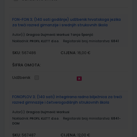
Grupirani
FON-FON 3; (140 sati godišnje) udžbenik hrvatskoga jezika
proizvodi
za treći razred gimanzije i srednjih strukovnih škola
Autor(i):
Dragica Dujmović Markusi Tanja Španjić
Nakladnik:
PROFIL KLETT d.o.o.
Registarski broj ministarstva:
6841
SKU:
CIJENA:
567486
16,00 €
ŠIFRA OMOTA:
Udžbenik
FONOPLOV 3; (140 sati) integrirana radna bilježnica za treći
razred gimnazije i četverogodišnjih strukovnih škola
Autor(i):
Dragica Dujmović Markusi
Nakladnik:
PROFIL KLETT d.o.o.
Registarski broj ministarstva:
6841-
DOM
SKU:
CIJENA:
567487
12,00 €