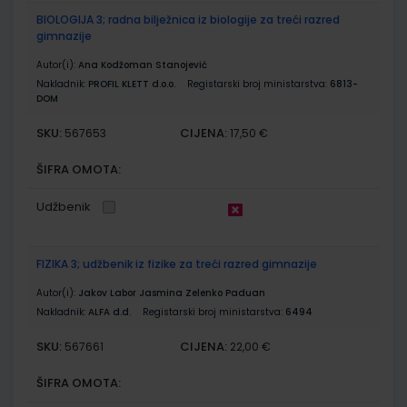
BIOLOGIJA 3; radna bilježnica iz biologije za treći razred
gimnazije
Autor(i):
Ana Kodžoman Stanojević
Nakladnik:
PROFIL KLETT d.o.o.
Registarski broj ministarstva:
6813-
DOM
SKU:
CIJENA:
567653
17,50 €
ŠIFRA OMOTA:
Udžbenik
FIZIKA 3; udžbenik iz fizike za treći razred gimnazije
Autor(i):
Jakov Labor Jasmina Zelenko Paduan
Nakladnik:
ALFA d.d.
Registarski broj ministarstva:
6494
SKU:
CIJENA:
567661
22,00 €
ŠIFRA OMOTA: