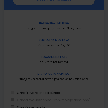
NAGRADNA SMS IGRA
Mogućnost osvajanja neke od 101 nagrade
BESPLATNA DOSTAVA
Za iznose veće od 62,50€
PLAĆANJE NA RATE
do 12 rata bez kamata
10% POPUSTA NA PRIBOR
Kupnjom udžbenika ostvarujete popust na školski pribor
Označi sve radne bilježnice
Označi sve udžbenike (trenutno nije dostupno)
Označi sve omote