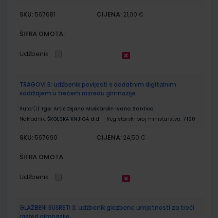
SKU:
CIJENA:
567681
21,00 €
ŠIFRA OMOTA:
Udžbenik
TRAGOVI 3; udžbenik povijesti s dodatnim digitalnim
sadržajem u trećem razredu gimnazije
Autor(i):
Igor Artić Dijana Muškardin Ivana Santica
Nakladnik:
ŠKOLSKA KNJIGA d.d.
Registarski broj ministarstva:
7100
SKU:
CIJENA:
567690
24,50 €
ŠIFRA OMOTA:
Udžbenik
GLAZBENI SUSRETI 3; udžbenik glazbene umjetnosti za treći
razred gimnazije