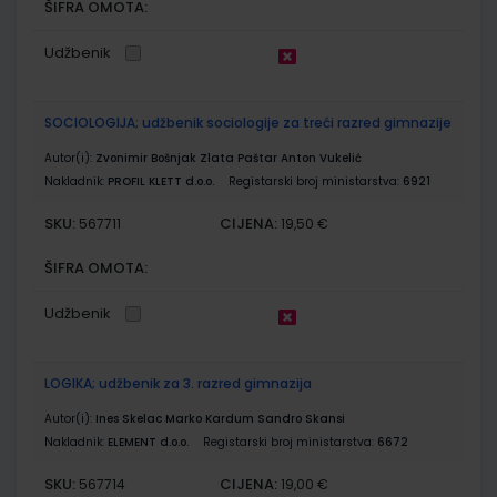
ŠIFRA OMOTA:
Udžbenik
SOCIOLOGIJA; udžbenik sociologije za treći razred gimnazije
Autor(i):
Zvonimir Bošnjak Zlata Paštar Anton Vukelić
Nakladnik:
PROFIL KLETT d.o.o.
Registarski broj ministarstva:
6921
SKU:
CIJENA:
567711
19,50 €
ŠIFRA OMOTA:
Udžbenik
LOGIKA; udžbenik za 3. razred gimnazija
Autor(i):
Ines Skelac Marko Kardum Sandro Skansi
Nakladnik:
ELEMENT d.o.o.
Registarski broj ministarstva:
6672
SKU:
CIJENA:
567714
19,00 €