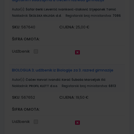
Autor(i):
Šafar Đerki Leventić Ivanković-Ižaković Stjepanek Tomić
Nakladnik:
ŠKOLSKA KNJIGA d.d.
Registarski broj ministarstva:
7086
SKU:
CIJENA:
567640
25,00 €
ŠIFRA OMOTA:
Udžbenik
BIOLOGIJA 3; udžbenik iz Biologije za 3. razred gimnazije
Autor(i):
Čačev Horvat Ivandić Korač Šubaša Marceljak Ilić
Nakladnik:
PROFIL KLETT d.o.o.
Registarski broj ministarstva:
6813
SKU:
CIJENA:
567652
19,50 €
ŠIFRA OMOTA:
Udžbenik