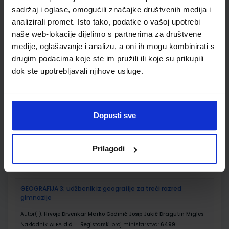
sadržaj i oglase, omogućili značajke društvenih medija i
Udžbenik
analizirali promet. Isto tako, podatke o vašoj upotrebi
naše web-lokacije dijelimo s partnerima za društvene
medije, oglašavanje i analizu, a oni ih mogu kombinirati s
KEMIJA 3; zbirka riješenih primjera i zadataka iz kemije za
drugim podacima koje ste im pružili ili koje su prikupili
učenike trećih razreda gimnazije
dok ste upotrebljavali njihove usluge.
Autor(i):
Habuš Barić Tominac Liber Bajić
Nakladnik:
PROFIL KLETT d.o.o.
Registarski broj ministarstva:
6866-
DOM
SKU:
CIJENA:
567675
14,00 €
Dopusti sve
ŠIFRA OMOTA:
Prilagodi
Udžbenik
GEOGRAFIJA 3; udžbenik iz geografije za treći razred
gimnazije
Autor(i):
Hrvoje Drvenkar Marko Godinić Josip Jukić Dragutin Migles
Nakladnik:
ALFA d.d.
Registarski broj ministarstva:
6499