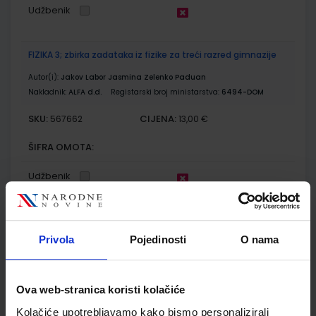
Udžbenik
FIZIKA 3; zbirka zadataka iz fizike za treći razred gimnazije
Autor(i):
Jakov Labor Jasmina Zelenko Paduan
Nakladnik:
ALFA d.d.
Registarski broj ministarstva:
6494-DOM
SKU:
CIJENA:
567662
13,00 €
ŠIFRA OMOTA:
Udžbenik
KEMIJA 3; udžbenik kemije za treći razred gimnazije
Privola
Pojedinosti
O nama
Autor(i):
Habuš Barić Tominac Liber Bajić
Nakladnik:
PROFIL KLETT d.o.o.
Registarski broj ministarstva:
6866
SKU:
CIJENA:
567674
22,50 €
Ova web-stranica koristi kolačiće
Kolačiće upotrebljavamo kako bismo personalizirali
ŠIFRA OMOTA: