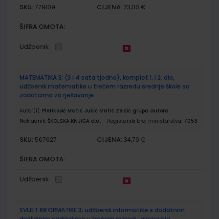
SKU:
CIJENA:
779109
23,00 €
ŠIFRA OMOTA:
Udžbenik
MATEMATIKA 3; (3 i 4 sata tjedno), komplet 1. i 2. dio,
udžbenik matematike u trećem razredu srednje škole sa
zadatcima za rješavanje
Autor(i):
Pletikosić Matić Jukić Matić Zelčić grupa autora
Nakladnik:
ŠKOLSKA KNJIGA d.d.
Registarski broj ministarstva:
7053
SKU:
CIJENA:
567627
34,70 €
ŠIFRA OMOTA:
Udžbenik
SVIJET INFORMATIKE 3; udžbenik informatike s dodatnim
digitalnim sadržajima u trećem razredu gimnazija