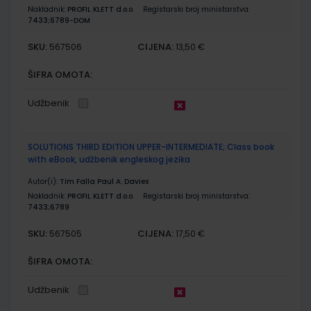
Nakladnik:
PROFIL KLETT d.o.o.
Registarski broj ministarstva:
7433;6789-DOM
SKU:
CIJENA:
567506
13,50 €
ŠIFRA OMOTA:
Udžbenik
SOLUTIONS THIRD EDITION UPPER-INTERMEDIATE; Class book
with eBook, udžbenik engleskog jezika
Autor(i):
Tim Falla Paul A. Davies
Nakladnik:
PROFIL KLETT d.o.o.
Registarski broj ministarstva:
7433;6789
SKU:
CIJENA:
567505
17,50 €
ŠIFRA OMOTA:
Udžbenik