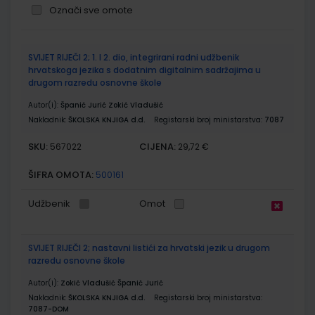
Označi sve omote
Grupirani
SVIJET RIJEČI 2; 1. I 2. dio, integrirani radni udžbenik
proizvodi
hrvatskoga jezika s dodatnim digitalnim sadržajima u
drugom razredu osnovne škole
Autor(i):
Španić Jurić Zokić Vladušić
Nakladnik:
ŠKOLSKA KNJIGA d.d.
Registarski broj ministarstva:
7087
SKU:
CIJENA:
567022
29,72 €
ŠIFRA OMOTA:
500161
Udžbenik
Omot
SVIJET RIJEČI 2; nastavni listići za hrvatski jezik u drugom
razredu osnovne škole
Autor(i):
Zokić Vladušić Španić Jurić
Nakladnik:
ŠKOLSKA KNJIGA d.d.
Registarski broj ministarstva:
7087-DOM