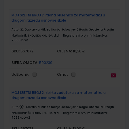
MOJ SRETNI BROJ 2; radna bilježnica za matematiku u
drugom razredu osnovne škole
Autor(i):
Dubravka Miklec Sanja Jakovljević Rogić Graciella Prtajin
Nakladnik:
ŠKOLSKA KNJIGA d.d.
Registarski broj ministarstva:
7059-DOM
SKU:
CIJENA:
567072
10,50 €
ŠIFRA OMOTA:
500239
Udžbenik
Omot
MOJ SRETNI BROJ 2; zbirka zadataka za matematiku u
drugom razredu osnovne škole
Autor(i):
Dubravka Miklec Sanja Jakovljević Rogić Graciella Prtajin
Nakladnik:
ŠKOLSKA KNJIGA d.d.
Registarski broj ministarstva:
7059-DOM2
SKU:
CIJENA:
567073
12,00 €