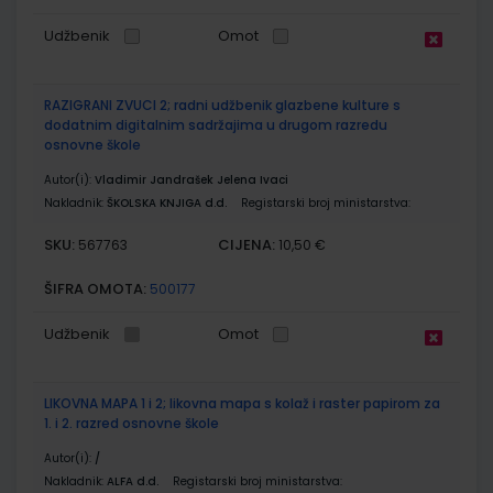
Udžbenik
Omot
RAZIGRANI ZVUCI 2; radni udžbenik glazbene kulture s
dodatnim digitalnim sadržajima u drugom razredu
osnovne škole
Autor(i):
Vladimir Jandrašek Jelena Ivaci
Nakladnik:
ŠKOLSKA KNJIGA d.d.
Registarski broj ministarstva:
SKU:
CIJENA:
567763
10,50 €
ŠIFRA OMOTA:
500177
Udžbenik
Omot
LIKOVNA MAPA 1 i 2; likovna mapa s kolaž i raster papirom za
1. i 2. razred osnovne škole
Autor(i):
/
Nakladnik:
ALFA d.d.
Registarski broj ministarstva: