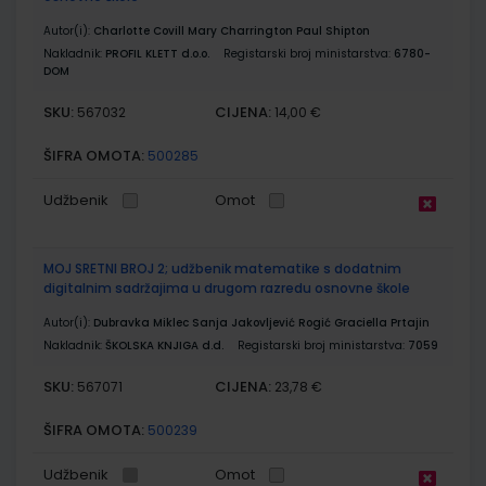
Autor(i):
Charlotte Covill Mary Charrington Paul Shipton
Nakladnik:
PROFIL KLETT d.o.o.
Registarski broj ministarstva:
6780-
DOM
SKU:
CIJENA:
567032
14,00 €
ŠIFRA OMOTA:
500285
Udžbenik
Omot
MOJ SRETNI BROJ 2; udžbenik matematike s dodatnim
digitalnim sadržajima u drugom razredu osnovne škole
Autor(i):
Dubravka Miklec Sanja Jakovljević Rogić Graciella Prtajin
Nakladnik:
ŠKOLSKA KNJIGA d.d.
Registarski broj ministarstva:
7059
SKU:
CIJENA:
567071
23,78 €
ŠIFRA OMOTA:
500239
Udžbenik
Omot