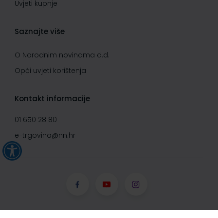
Uvjeti kupnje
Saznajte više
O Narodnim novinama d.d.
Opći uvjeti korištenja
Kontakt informacije
01 650 28 80
e-trgovina@nn.hr