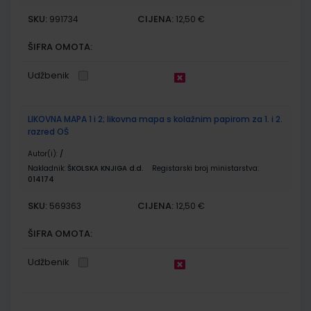
SKU:
CIJENA:
991734
12,50 €
ŠIFRA OMOTA:
Udžbenik
LIKOVNA MAPA 1 i 2; likovna mapa s kolažnim papirom za 1. i 2.
razred OŠ
Autor(i):
/
Nakladnik:
ŠKOLSKA KNJIGA d.d.
Registarski broj ministarstva:
014174
SKU:
CIJENA:
569363
12,50 €
ŠIFRA OMOTA:
Udžbenik