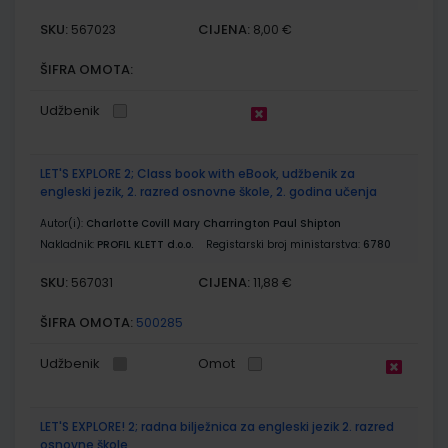
SKU:
CIJENA:
567023
8,00 €
ŠIFRA OMOTA:
Udžbenik
LET'S EXPLORE 2; Class book with eBook, udžbenik za
engleski jezik, 2. razred osnovne škole, 2. godina učenja
Autor(i):
Charlotte Covill Mary Charrington Paul Shipton
Nakladnik:
PROFIL KLETT d.o.o.
Registarski broj ministarstva:
6780
SKU:
CIJENA:
567031
11,88 €
ŠIFRA OMOTA:
500285
Udžbenik
Omot
LET'S EXPLORE! 2; radna bilježnica za engleski jezik 2. razred
osnovne škole