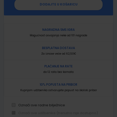
DODAJTE U KOŠARICU
NAGRADNA SMS IGRA
Mogućnost osvajanja neke od 101 nagrade
BESPLATNA DOSTAVA
Za iznose veće od 62,50€
PLAĆANJE NA RATE
do 12 rata bez kamata
10% POPUSTA NA PRIBOR
Kupnjom udžbenika ostvarujete popust na školski pribor
Označi sve radne bilježnice
Označi sve udžbenike (trenutno nije dostupno)