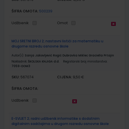
ŠIFRA OMOTA:
500239
Udžbenik
Omot
MOJ SRETNI BROJ 2; nastavni listići za matematiku u
drugome razredu osnovne škole
Autor(i):
Sanja Jakovljević Rogić Dubravka Miklec Graciella Prtajin
Nakladnik:
ŠKOLSKA KNJIGA d.d.
Registarski broj ministarstva:
7059-DOM3
SKU:
CIJENA:
567074
9,50 €
ŠIFRA OMOTA:
Udžbenik
E-SVIJET 2; radni udžbenik informatike s dodatnim
digitalnim sadržajima u drugom razredu osnovne škole