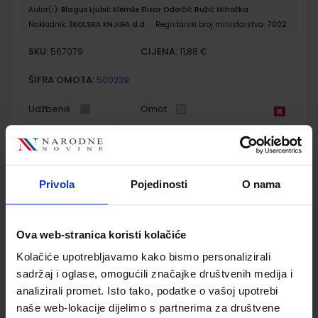
Autor(i):
Blagus Ljubić Klemše Flisar Odorčić Ružić Mihočka
Nakladnik:
ŠKOLSKA KNJIGA d.d.
Registarski broj ministarstva:
7002
SKU:
CIJENA:
567079
11,88 €
ŠIFRA OMOTA:
500239
Udžbenik
Omot
E-SVIJET 2; radna bilježnica informatike u drugom razredu
osnovne škole
Privola
Pojedinosti
O nama
Autor(i):
Josipa Blagus Marijana Šundov Ana Budojević
Nakladnik:
ŠKOLSKA KNJIGA d.d.
Registarski broj ministarstva:
7002-DOM
Ova web-stranica koristi kolačiće
SKU:
CIJENA:
567080
11,50 €
Kolačiće upotrebljavamo kako bismo personalizirali
ŠIFRA OMOTA:
500744
sadržaj i oglase, omogućili značajke društvenih medija i
analizirali promet. Isto tako, podatke o vašoj upotrebi
Udžbenik
Omot
naše web-lokacije dijelimo s partnerima za društvene