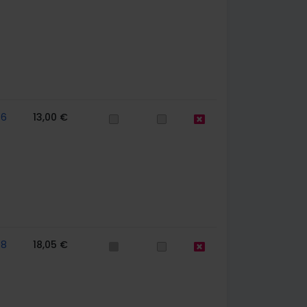
76
13,00 €
78
18,05 €