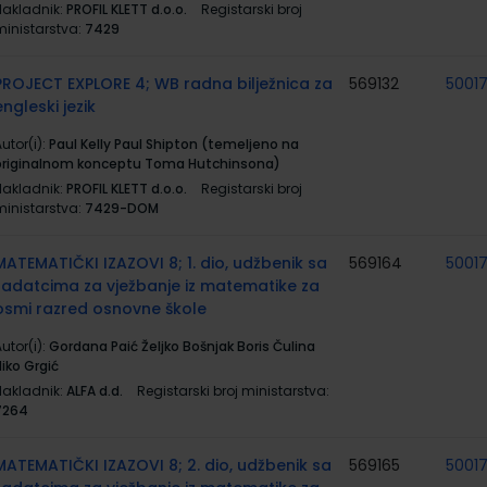
Nakladnik:
PROFIL KLETT d.o.o.
Registarski broj
ministarstva:
7429
PROJECT EXPLORE 4; WB radna bilježnica za
569132
5001
engleski jezik
utor(i):
Paul Kelly Paul Shipton (temeljeno na
originalnom konceptu Toma Hutchinsona)
Nakladnik:
PROFIL KLETT d.o.o.
Registarski broj
ministarstva:
7429-DOM
MATEMATIČKI IZAZOVI 8; 1. dio, udžbenik sa
569164
5001
zadatcima za vježbanje iz matematike za
osmi razred osnovne škole
utor(i):
Gordana Paić Željko Bošnjak Boris Čulina
iko Grgić
Nakladnik:
ALFA d.d.
Registarski broj ministarstva:
7264
MATEMATIČKI IZAZOVI 8; 2. dio, udžbenik sa
569165
5001