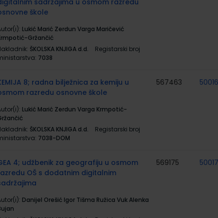
digitalnim sadržajima u osmom razredu
osnovne škole
utor(i):
Lukić Marić Zerdun Varga Maričević
Krmpotić-Gržančić
Nakladnik:
ŠKOLSKA KNJIGA d.d.
Registarski broj
ministarstva:
7038
KEMIJA 8; radna bilježnica za kemiju u
567463
5001
osmom razredu osnovne škole
utor(i):
Lukić Marić Zerdun Varga Krmpotić-
Gržančić
Nakladnik:
ŠKOLSKA KNJIGA d.d.
Registarski broj
ministarstva:
7038-DOM
GEA 4; udžbenik za geografiju u osmom
569175
5001
razredu OŠ s dodatnim digitalnim
sadržajima
utor(i):
Danijel Orešić Igor Tišma Ružica Vuk Alenka
Bujan