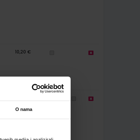
10,20 €
60
12,04 €
O nama
enih medija i analizirali