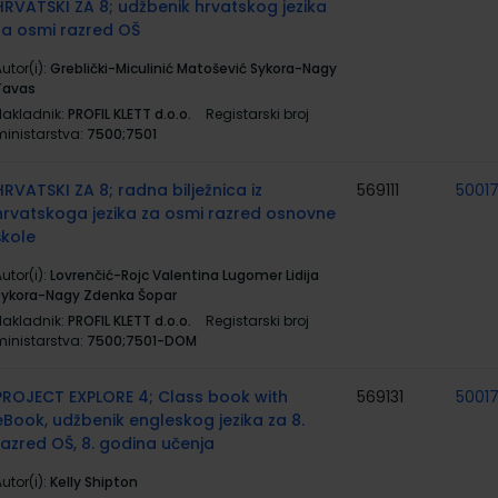
HRVATSKI ZA 8; udžbenik hrvatskog jezika
za osmi razred OŠ
utor(i):
Greblički-Miculinić Matošević Sykora-Nagy
Tavas
Nakladnik:
PROFIL KLETT d.o.o.
Registarski broj
ministarstva:
7500;7501
HRVATSKI ZA 8; radna bilježnica iz
569111
5001
hrvatskoga jezika za osmi razred osnovne
škole
utor(i):
Lovrenčić-Rojc Valentina Lugomer Lidija
Sykora-Nagy Zdenka Šopar
Nakladnik:
PROFIL KLETT d.o.o.
Registarski broj
ministarstva:
7500;7501-DOM
PROJECT EXPLORE 4; Class book with
569131
5001
eBook, udžbenik engleskog jezika za 8.
razred OŠ, 8. godina učenja
utor(i):
Kelly Shipton