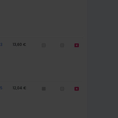
63
13,60 €
75
12,04 €