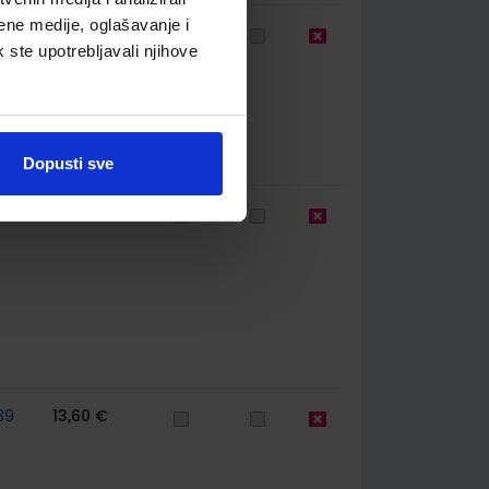
ene medije, oglašavanje i
60
12,00 €
k ste upotrebljavali njihove
Dopusti sve
39
11,85 €
39
13,60 €