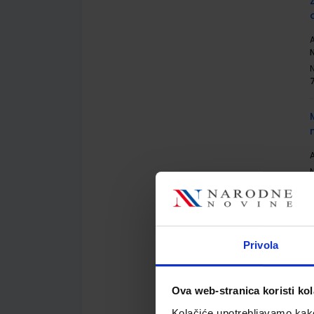
A
N
A
Privola
A
Ova web-stranica koristi kol
Kolačiće upotrebljavamo kako 