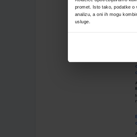
promet. Isto tako, podatke o 
analizu, a oni ih mogu kombini
usluge.
A
A
A