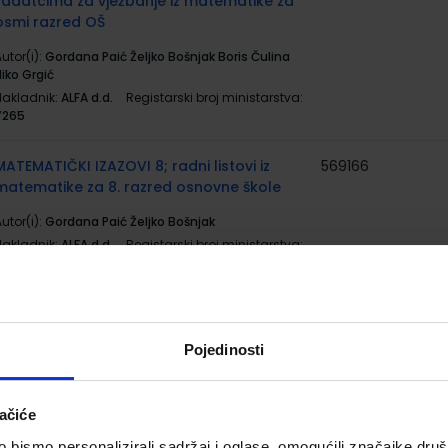
zadatcima za vježbanje iz matematike za
osmi razred OŠ
utor(i):
Gordana Paić Željko Bošnjak Boris Čulina
iko Grgić
Nakladnik:
ALFA d.d.
Registarski broj ministarstva:
7265
MATEMATIČKI IZAZOVI 8; radni listovi iz
569166
matematike za 8. razred osnovne škole
utor(i):
Gordana Paić Željko Bošnjak
Nakladnik:
ALFA d.d.
Registarski broj ministarstva:
7264-DOM
LIKE IT 8; udžbenik iz informatike za osmi
569197
5001
razred osnovne škole
Pojedinosti
utor(i):
Rihter Rade Toić Dlačić Topić Novaković
Bujadinović Pandurić Orlović
Nakladnik:
ALFA d.d.
Registarski broj ministarstva:
ačiće
7262
bismo personalizirali sadržaj i oglase, omogućili značajke društv