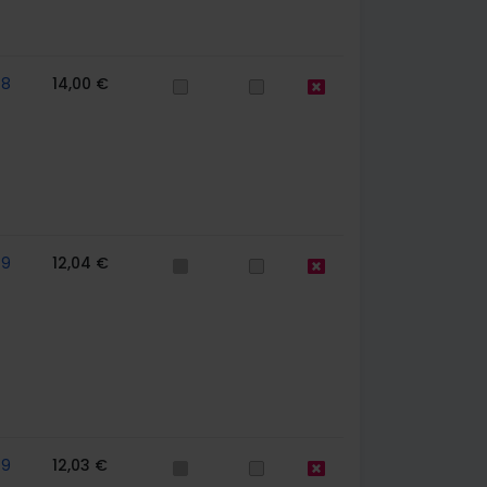
78
14,00 €
79
12,04 €
79
12,03 €