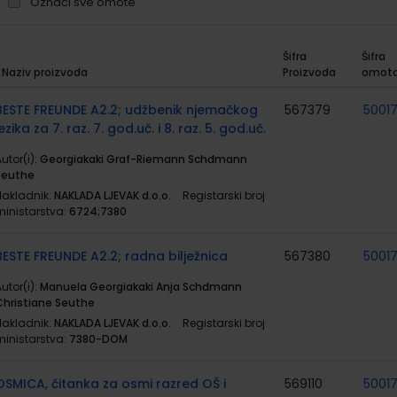
Označi sve omote
Šifra
Šifra
Naziv proizvoda
Proizvoda
omot
rupirani
roizvodi
BESTE FREUNDE A2.2; udžbenik njemačkog
567379
5001
jezika za 7. raz. 7. god.uč. i 8. raz. 5. god.uč.
utor(i):
Georgiakaki Graf-Riemann Schđmann
Seuthe
Nakladnik:
NAKLADA LJEVAK d.o.o.
Registarski broj
ministarstva:
6724;7380
BESTE FREUNDE A2.2; radna bilježnica
567380
5001
utor(i):
Manuela Georgiakaki Anja Schđmann
Christiane Seuthe
Nakladnik:
NAKLADA LJEVAK d.o.o.
Registarski broj
ministarstva:
7380-DOM
OSMICA, čitanka za osmi razred OŠ i
569110
5001