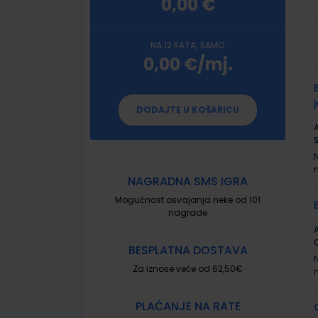
0,00 €
NA 12 RATA, SAMO
0,00 €/mj.
G
p
DODAJTE U KOŠARICU
A
NAGRADNA SMS IGRA
Mogućnost osvajanja neke od 101
nagrade
A
BESPLATNA DOSTAVA
Za iznose veće od 62,50€
PLAĆANJE NA RATE