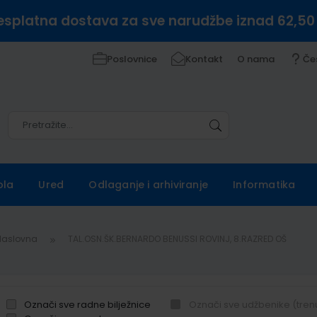
esplatna dostava za sve narudžbe iznad 62,50
Poslovnice
Kontakt
O nama
Če
Pretražite
Pretražite
ola
Ured
Odlaganje i arhiviranje
Informatika
Naslovna
TAL.OSN.ŠK.BERNARDO BENUSSI ROVINJ, 8.RAZRED OŠ
Označi sve radne bilježnice
Označi sve udžbenike (tren