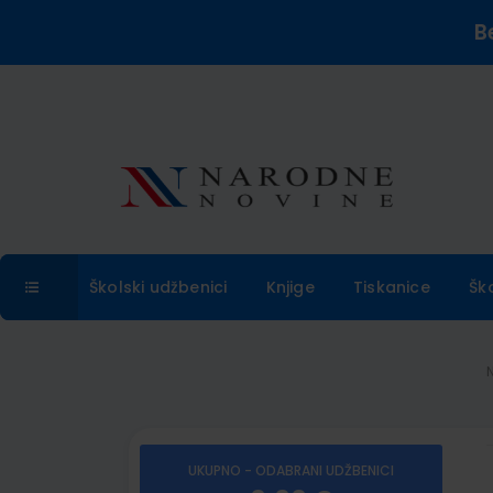
B
Školski udžbenici
Knjige
Tiskanice
Šk
UKUPNO - ODABRANI UDŽBENICI