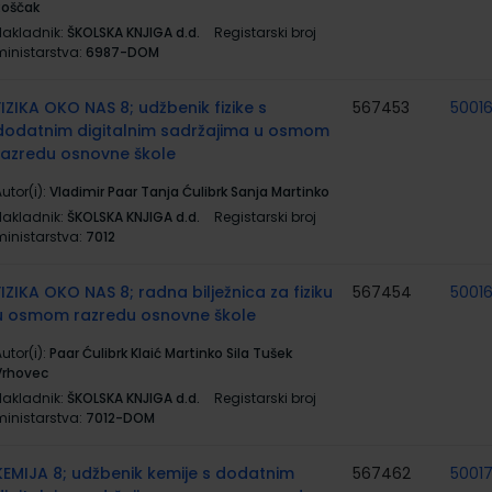
Roščak
Nakladnik:
ŠKOLSKA KNJIGA d.d.
Registarski broj
ministarstva:
6987-DOM
FIZIKA OKO NAS 8; udžbenik fizike s
567453
5001
dodatnim digitalnim sadržajima u osmom
razredu osnovne škole
utor(i):
Vladimir Paar Tanja Ćulibrk Sanja Martinko
Nakladnik:
ŠKOLSKA KNJIGA d.d.
Registarski broj
ministarstva:
7012
FIZIKA OKO NAS 8; radna bilježnica za fiziku
567454
5001
u osmom razredu osnovne škole
utor(i):
Paar Ćulibrk Klaić Martinko Sila Tušek
Vrhovec
Nakladnik:
ŠKOLSKA KNJIGA d.d.
Registarski broj
ministarstva:
7012-DOM
KEMIJA 8; udžbenik kemije s dodatnim
567462
5001