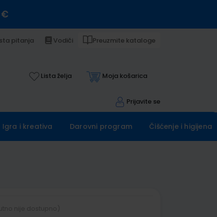
 €
sta pitanja
Vodiči
Preuzmite kataloge
Lista želja
Moja košarica
Prijavite se
Igra i kreativa
Darovni program
Čišćenje i higijena
utno nije dostupno)