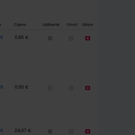
a
Cijena
Udžbenik
Omot
Ukloni
78
11,85 €
78
11,00 €
76
24,07 €