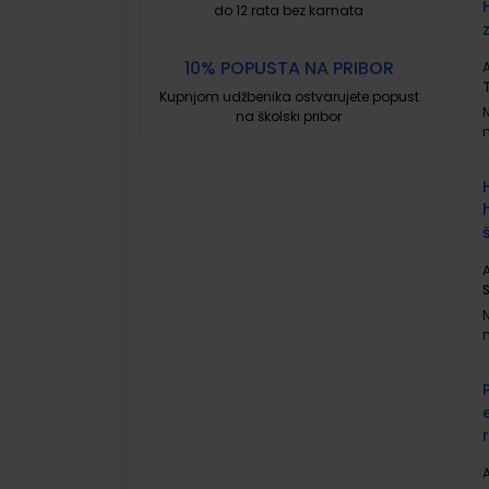
do 12 rata bez kamata
10% POPUSTA NA PRIBOR
A
Kupnjom udžbenika ostvarujete popust
na školski pribor
A
A