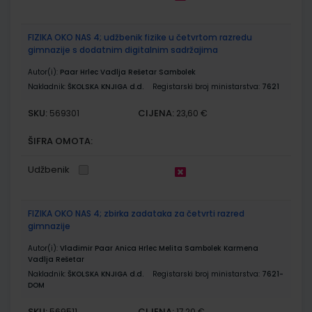
FIZIKA OKO NAS 4; udžbenik fizike u četvrtom razredu
gimnazije s dodatnim digitalnim sadržajima
Autor(i):
Paar Hrlec Vadlja Rešetar Sambolek
Nakladnik:
ŠKOLSKA KNJIGA d.d.
Registarski broj ministarstva:
7621
SKU:
CIJENA:
569301
23,60 €
ŠIFRA OMOTA:
Udžbenik
FIZIKA OKO NAS 4; zbirka zadataka za četvrti razred
gimnazije
Autor(i):
Vladimir Paar Anica Hrlec Melita Sambolek Karmena
Vadlja Rešetar
Nakladnik:
ŠKOLSKA KNJIGA d.d.
Registarski broj ministarstva:
7621-
DOM
SKU:
CIJENA:
569511
17,20 €