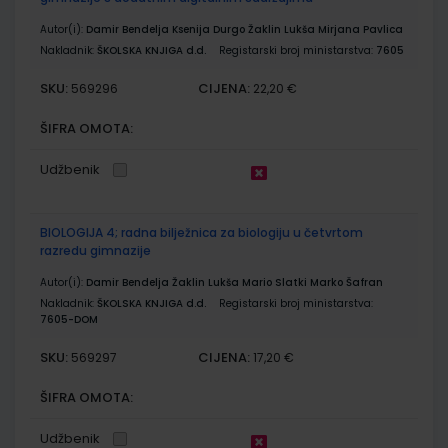
Autor(i):
Damir Bendelja Ksenija Durgo Žaklin Lukša Mirjana Pavlica
Nakladnik:
ŠKOLSKA KNJIGA d.d.
Registarski broj ministarstva:
7605
SKU:
CIJENA:
569296
22,20 €
ŠIFRA OMOTA:
Udžbenik
BIOLOGIJA 4; radna bilježnica za biologiju u četvrtom
razredu gimnazije
Autor(i):
Damir Bendelja Žaklin Lukša Mario Slatki Marko Šafran
Nakladnik:
ŠKOLSKA KNJIGA d.d.
Registarski broj ministarstva:
7605-DOM
SKU:
CIJENA:
569297
17,20 €
ŠIFRA OMOTA:
Udžbenik