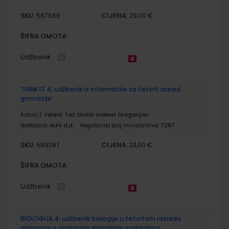
SKU:
CIJENA:
567566
29,00 €
ŠIFRA OMOTA:
Udžbenik
THINK IT 4; udžbenik iz informatike za četvrti razred
gimnazije
Autor(i):
Volarić Toić Dlačić Ivošević Draganjac
Nakladnik:
ALFA d.d.
Registarski broj ministarstva:
7297
SKU:
CIJENA:
569287
23,00 €
ŠIFRA OMOTA:
Udžbenik
BIOLOGIJA 4; udžbenik biologije u četvrtom razredu
gimnazije s dodatnim digitalnim sadržajima