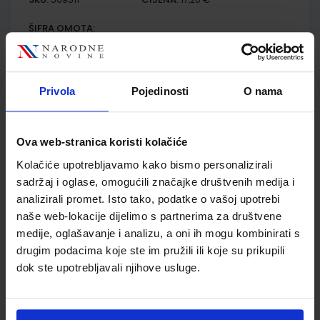
ŠIFRA OMOTA:
Udžbenik
Privola
Pojedinosti
O nama
KEMIJA 4; udžbenik kemije za četvrti razred gimnazije
Autor(i):
Habuš Barić Tominac Dragobratović Liber Kučak Bajić
Nakladnik:
PROFIL KLETT d.o.o.
Registarski broj ministarstva:
7481
Ova web-stranica koristi kolačiće
Kolačiće upotrebljavamo kako bismo personalizirali
SKU:
CIJENA:
569304
22,50 €
sadržaj i oglase, omogućili značajke društvenih medija i
ŠIFRA OMOTA:
analizirali promet. Isto tako, podatke o vašoj upotrebi
naše web-lokacije dijelimo s partnerima za društvene
Udžbenik
medije, oglašavanje i analizu, a oni ih mogu kombinirati s
drugim podacima koje ste im pružili ili koje su prikupili
dok ste upotrebljavali njihove usluge.
KEMIJA 4; zbirka riješenih primjera i zadataka iz kemije za
učenike četvrtih razreda gimnazije
Autor(i):
Habuš Barić Tominac Dragobratović Liber Kučak Bajić