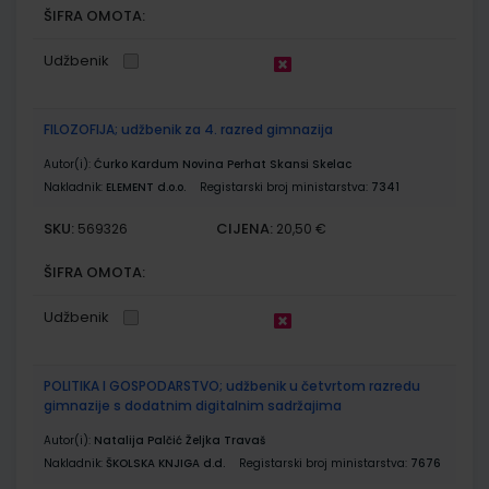
ŠIFRA OMOTA:
Udžbenik
FILOZOFIJA; udžbenik za 4. razred gimnazija
Autor(i):
Ćurko Kardum Novina Perhat Skansi Skelac
Nakladnik:
ELEMENT d.o.o.
Registarski broj ministarstva:
7341
SKU:
CIJENA:
569326
20,50 €
ŠIFRA OMOTA:
Udžbenik
POLITIKA I GOSPODARSTVO; udžbenik u četvrtom razredu
gimnazije s dodatnim digitalnim sadržajima
Autor(i):
Natalija Palčić Željka Travaš
Nakladnik:
ŠKOLSKA KNJIGA d.d.
Registarski broj ministarstva:
7676