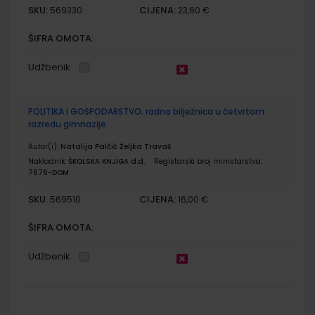
SKU:
CIJENA:
569330
23,60 €
ŠIFRA OMOTA:
Udžbenik
POLITIKA I GOSPODARSTVO; radna bilježnica u četvrtom
razredu gimnazije
Autor(i):
Natalija Palčić Željka Travaš
Nakladnik:
ŠKOLSKA KNJIGA d.d.
Registarski broj ministarstva:
7676-DOM
SKU:
CIJENA:
569510
16,00 €
ŠIFRA OMOTA:
Udžbenik