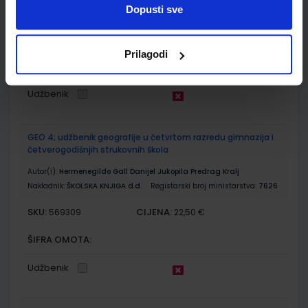
Nakladnik:
PROFIL KLETT d.o.o.
Registarski broj ministarstva:
7481-
Dopusti sve
DOM
SKU:
CIJENA:
569305
14,00 €
Prilagodi
ŠIFRA OMOTA:
Udžbenik
GEO 4; udžbenik geografije u četvrtom razredu gimnazija i
četverogodišnjih strukovnih škola
Autor(i):
Hermenegildo Gall Danijel Jukopila Predrag Kralj
Nakladnik:
ŠKOLSKA KNJIGA d.d.
Registarski broj ministarstva:
7626
SKU:
CIJENA:
569309
22,50 €
ŠIFRA OMOTA:
Udžbenik