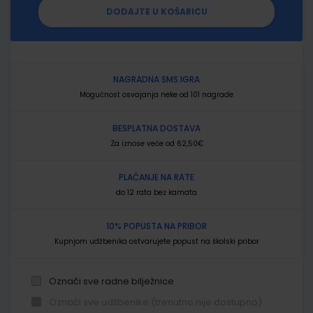
DODAJTE U KOŠARICU
NAGRADNA SMS IGRA
Mogućnost osvajanja neke od 101 nagrade
BESPLATNA DOSTAVA
Za iznose veće od 62,50€
PLAĆANJE NA RATE
do 12 rata bez kamata
10% POPUSTA NA PRIBOR
Kupnjom udžbenika ostvarujete popust na školski pribor
Označi sve radne bilježnice
Označi sve udžbenike (trenutno nije dostupno)