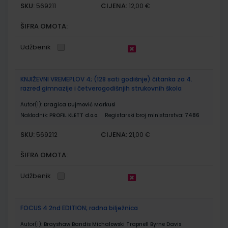
SKU:
CIJENA:
569211
12,00 €
ŠIFRA OMOTA:
Udžbenik
KNJIŽEVNI VREMEPLOV 4; (128 sati godišnje) čitanka za 4.
razred gimnazije i četverogodišnjih strukovnih škola
Autor(i):
Dragica Dujmović Markusi
Nakladnik:
PROFIL KLETT d.o.o.
Registarski broj ministarstva:
7486
SKU:
CIJENA:
569212
21,00 €
ŠIFRA OMOTA:
Udžbenik
FOCUS 4 2nd EDITION; radna bilježnica
Autor(i):
Brayshaw Bandis Michalowski Trapnell Byrne Davis