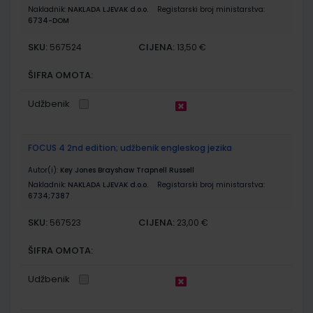
Nakladnik:
NAKLADA LJEVAK d.o.o.
Registarski broj ministarstva:
6734-DOM
SKU:
CIJENA:
567524
13,50 €
ŠIFRA OMOTA:
Udžbenik
FOCUS 4 2nd edition; udžbenik engleskog jezika
Autor(i):
Key Jones Brayshaw Trapnell Russell
Nakladnik:
NAKLADA LJEVAK d.o.o.
Registarski broj ministarstva:
6734;7387
SKU:
CIJENA:
567523
23,00 €
ŠIFRA OMOTA:
Udžbenik