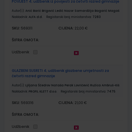
POVIJEST 4; udžbenik iz povijesti za četvrti razred gimnazije
Autor(i):
Anić Barić Brigović Ledić Nazor Samardžija Bagarić Magaš
Nakladnik:
ALFA d.d.
Registarski broj ministarstva:
7283
SKU:
CIJENA:
569311
22,00 €
ŠIFRA OMOTA:
Udžbenik
GLAZBENI SUSRETI 4; udžbenik glazbene umjetnosti za
četvrti razred gimnazije
Autor(i):
Ljiljana Ščedrov Nataša Perak Lovričević Ružica Ambruš-Kiš
Nakladnik:
PROFIL KLETT d.o.o.
Registarski broj ministarstva:
7475
SKU:
CIJENA:
569316
21,00 €
ŠIFRA OMOTA:
Udžbenik