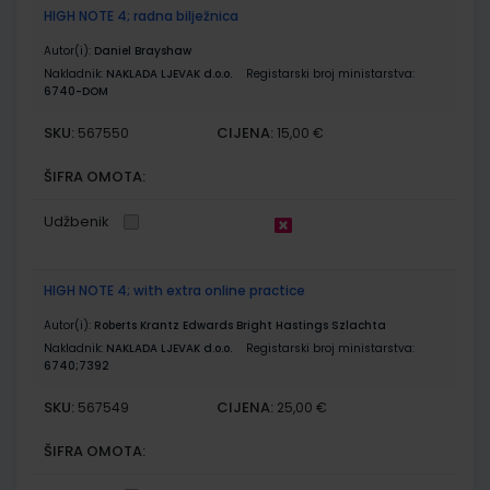
HIGH NOTE 4; radna bilježnica
Autor(i):
Daniel Brayshaw
Nakladnik:
NAKLADA LJEVAK d.o.o.
Registarski broj ministarstva:
6740-DOM
SKU:
CIJENA:
567550
15,00 €
ŠIFRA OMOTA:
Udžbenik
HIGH NOTE 4; with extra online practice
Autor(i):
Roberts Krantz Edwards Bright Hastings Szlachta
Nakladnik:
NAKLADA LJEVAK d.o.o.
Registarski broj ministarstva:
6740;7392
SKU:
CIJENA:
567549
25,00 €
ŠIFRA OMOTA: