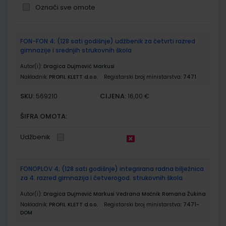
Označi sve omote
Grupirani
FON-FON 4; (128 sati godišnje) udžbenik za četvrti razred
proizvodi
gimnazije i srednjih strukovnih škola
Autor(i):
Dragica Dujmović Markusi
Nakladnik:
PROFIL KLETT d.o.o.
Registarski broj ministarstva:
7471
SKU:
CIJENA:
569210
16,00 €
ŠIFRA OMOTA:
Udžbenik
FONOPLOV 4; (128 sati godišnje) integrirana radna bilježnica
za 4. razred gimnazija i četverogod. strukovnih škola
Autor(i):
Dragica Dujmović Markusi Vedrana Močnik Romana Žukina
Nakladnik:
PROFIL KLETT d.o.o.
Registarski broj ministarstva:
7471-
DOM