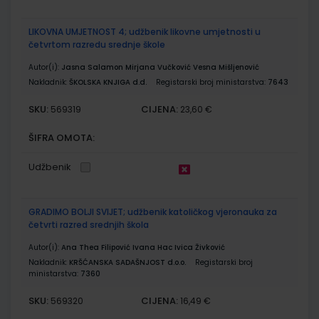
LIKOVNA UMJETNOST 4; udžbenik likovne umjetnosti u
četvrtom razredu srednje škole
Autor(i):
Jasna Salamon Mirjana Vučković Vesna Mišljenović
Nakladnik:
ŠKOLSKA KNJIGA d.d.
Registarski broj ministarstva:
7643
SKU:
CIJENA:
569319
23,60 €
ŠIFRA OMOTA:
Udžbenik
GRADIMO BOLJI SVIJET; udžbenik katoličkog vjeronauka za
četvrti razred srednjih škola
Autor(i):
Ana Thea Filipović Ivana Hac Ivica Živković
Nakladnik:
KRŠĆANSKA SADAŠNJOST d.o.o.
Registarski broj
ministarstva:
7360
SKU:
CIJENA:
569320
16,49 €