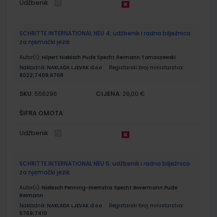
Udžbenik
SCHRITTE INTERNATIONAL NEU 4; udžbenik i radna bilježnica
za njemački jezik
Autor(i):
Hilpert Niebisch Pude Specht Reimann Tomaszewski
Nakladnik:
NAKLADA LJEVAK d.o.o.
Registarski broj ministarstva:
8022;7409;6768
SKU:
CIJENA:
556296
29,00 €
ŠIFRA OMOTA:
Udžbenik
SCHRITTE INTERNATIONAL NEU 5; udžbenik i radna bilježnica
za njemački jezik
Autor(i):
Niebisch Penning-Hiemstra Specht Bovermann Pude
Reimann
Nakladnik:
NAKLADA LJEVAK d.o.o.
Registarski broj ministarstva:
6769;7410