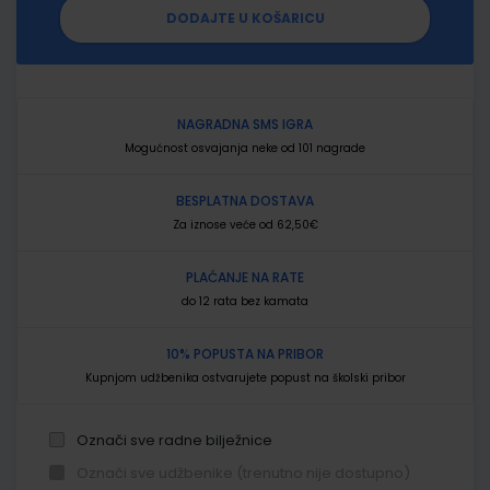
DODAJTE U KOŠARICU
NAGRADNA SMS IGRA
Mogućnost osvajanja neke od 101 nagrade
BESPLATNA DOSTAVA
Za iznose veće od 62,50€
PLAĆANJE NA RATE
do 12 rata bez kamata
10% POPUSTA NA PRIBOR
Kupnjom udžbenika ostvarujete popust na školski pribor
Označi sve radne bilježnice
Označi sve udžbenike (trenutno nije dostupno)