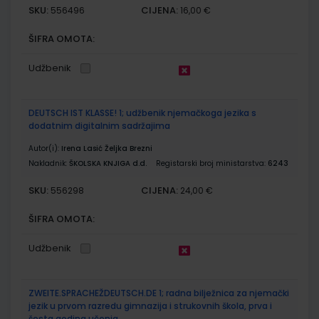
SKU:
CIJENA:
556496
16,00 €
ŠIFRA OMOTA:
Udžbenik
DEUTSCH IST KLASSE! 1; udžbenik njemačkoga jezika s
dodatnim digitalnim sadržajima
Autor(i):
Irena Lasić Željka Brezni
Nakladnik:
ŠKOLSKA KNJIGA d.d.
Registarski broj ministarstva:
6243
SKU:
CIJENA:
556298
24,00 €
ŠIFRA OMOTA:
Udžbenik
ZWEITE.SPRACHEŽDEUTSCH.DE 1; radna bilježnica za njemački
jezik u prvom razredu gimnazija i strukovnih škola, prva i
šesta godina učenja