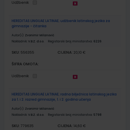
Udžbenik
HEREDITAS LINGUAE LATINAE; udžbenik latinskog jezika za
gimnazije - čitanka
Autor(i):
Zvonimir Milanović
Nakladnik:
V.B.Z. d.o.o.
Registarski broj ministarstva:
6226
SKU:
CIJENA:
556355
20,10 €
ŠIFRA OMOTA:
Udžbenik
HEREDITAS LINGUAE LATINAE; radna bilježnica latinskog jezika
za 1. i 2. razred gimnazije, 1. i 2. godina učenja
Autor(i):
Zvonimir Milanović
Nakladnik:
V.B.Z. d.o.o.
Registarski broj ministarstva:
5798
SKU:
CIJENA:
779635
14,60 €