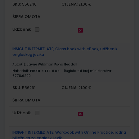
SKU:
CIJENA:
556246
21,00 €
ŠIFRA OMOTA:
Udžbenik
INSIGHT INTERMEDIATE; Class book with eBook, udžbenik
engleskog jezika
Autor(i):
Jayne Wildman Fiona Beddall
Nakladnik:
PROFIL KLETT d.o.o.
Registarski broj ministarstva:
6778;6290
SKU:
CIJENA:
556261
21,00 €
ŠIFRA OMOTA:
Udžbenik
INSIGHT INTERMEDIATE; Workbook with Online Practice, radna
bilježnica za engleski jezik