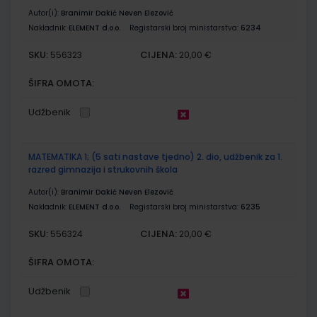
Autor(i):
Branimir Dakić Neven Elezović
Nakladnik:
ELEMENT d.o.o.
Registarski broj ministarstva:
6234
SKU:
CIJENA:
556323
20,00 €
ŠIFRA OMOTA:
Udžbenik
MATEMATIKA 1; (5 sati nastave tjedno) 2. dio, udžbenik za 1.
razred gimnazija i strukovnih škola
Autor(i):
Branimir Dakić Neven Elezović
Nakladnik:
ELEMENT d.o.o.
Registarski broj ministarstva:
6235
SKU:
CIJENA:
556324
20,00 €
ŠIFRA OMOTA:
Udžbenik