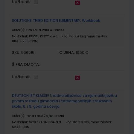
Udžbenik
SOLUTIONS THIRD EDITION ELEMENTARY; Workbook
Autor(i):
Tim Falla Paul A. Davies
Nakladnik:
PROFIL KLETT d.o.o.
Registarski broj ministarstva:
8031;6286-DOM
SKU:
CIJENA:
556515
13,50 €
ŠIFRA OMOTA:
Udžbenik
DEUTSCH IST KLASSE! 1; radna bilježnica za njemački jezik u
prvom razredu gimnazija i četverogodišnjih strukovnih
škola, 6. i 9. godina učenja
Autor(i):
Irena Lasić Željka Brezni
Nakladnik:
ŠKOLSKA KNJIGA d.d.
Registarski broj ministarstva:
6243-DOM