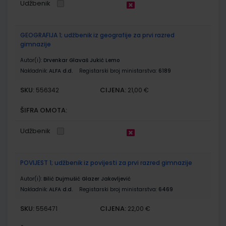
Udžbenik
GEOGRAFIJA 1; udžbenik iz geografije za prvi razred
gimnazije
Autor(i):
Drvenkar Glavaš Jukić Lemo
Nakladnik:
ALFA d.d.
Registarski broj ministarstva:
6189
SKU:
CIJENA:
556342
21,00 €
ŠIFRA OMOTA:
Udžbenik
POVIJEST 1; udžbenik iz povijesti za prvi razred gimnazije
Autor(i):
Bilić Dujmušić Glazer Jakovljević
Nakladnik:
ALFA d.d.
Registarski broj ministarstva:
6469
SKU:
CIJENA:
556471
22,00 €