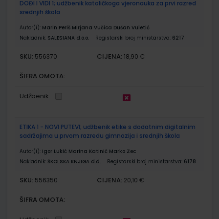
DOĐI I VIDI 1; udžbenik katoličkoga vjeronauka za prvi razred
srednjih škola
Autor(i):
Marin Periš Mirjana Vučica Dušan Vuletić
Nakladnik:
SALESIANA d.o.o.
Registarski broj ministarstva:
6217
SKU:
CIJENA:
556370
18,90 €
ŠIFRA OMOTA:
Udžbenik
ETIKA 1 - NOVI PUTEVI; udžbenik etike s dodatnim digitalnim
sadržajima u prvom razredu gimnazija i srednjih škola
Autor(i):
Igor Lukić Marina Katinić Marko Zec
Nakladnik:
ŠKOLSKA KNJIGA d.d.
Registarski broj ministarstva:
6178
SKU:
CIJENA:
556350
20,10 €
ŠIFRA OMOTA: