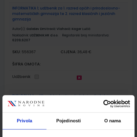
INFORMATIKA 1; udžbenik za 1. razred općih i prirodoslovno-
matematičkih gimnazija te 2. razred klasičnih i jezičnih
gimnazija
Autor(i):
Galešev Dmitrović Vlahović Kager Lučić
Nakladnik:
UDŽBENIK.HR d.o.o.
Registarski broj ministarstva:
6209;6207
SKU:
CIJENA:
556367
36,48 €
ŠIFRA OMOTA:
Udžbenik
BIOLOGIJA 1; udžbenik biologije s dodatnim digitalnim
sadržajima u prvom razredu gimnazija
Autor(i):
Ternjej Mihaljević Kerovec Lukša Vidović
Nakladnik:
ŠKOLSKA KNJIGA d.d.
Registarski broj ministarstva:
6166
Privola
Pojedinosti
O nama
SKU:
CIJENA:
556332
22,20 €