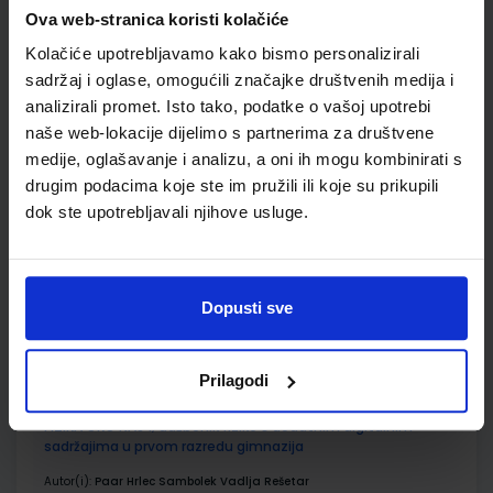
ŠIFRA OMOTA:
Ova web-stranica koristi kolačiće
Kolačiće upotrebljavamo kako bismo personalizirali
Udžbenik
sadržaj i oglase, omogućili značajke društvenih medija i
analizirali promet. Isto tako, podatke o vašoj upotrebi
BIOLOGIJA 1; radna bilježnica za biologiju u prvom razredu
naše web-lokacije dijelimo s partnerima za društvene
gimnazija
medije, oglašavanje i analizu, a oni ih mogu kombinirati s
drugim podacima koje ste im pružili ili koje su prikupili
Autor(i):
Damir Bendelja Žaklin Lukša Martina Vidović
Nakladnik:
ŠKOLSKA KNJIGA d.d.
Registarski broj ministarstva:
6166-
dok ste upotrebljavali njihove usluge.
DOM
SKU:
CIJENA:
556333
17,20 €
Dopusti sve
ŠIFRA OMOTA:
Udžbenik
Prilagodi
FIZIKA OKO NAS 1; udžbenik fizike s dodatnim digitalnim
sadržajima u prvom razredu gimnazija
Autor(i):
Paar Hrlec Sambolek Vadlja Rešetar