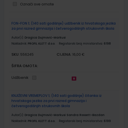
Označi sve omote
Grupirani
FON-FON 1; (140 sati godišnje) udžbenik iz hrvatskoga jezika
proizvodi
za prvi razred gimnazija i četverogodišnjih strukovnih škola
Autor(i):
Dragica Dujmović-Markusi
Nakladnik:
PROFIL KLETT d.o.o.
Registarski broj ministarstva:
6198
SKU:
CIJENA:
556245
16,00 €
ŠIFRA OMOTA:
Udžbenik
KNJIŽEVNI VREMEPLOV 1; (140 sati godišnje) čitanka iz
hrvatskoga jezika za prvi razred gimnazija i
četverogodišnjih strukovnih škola
Autor(i):
Dragica Dujmović-Markusi Sandra Rossett-Bazdan
Nakladnik:
PROFIL KLETT d.o.o.
Registarski broj ministarstva:
6199