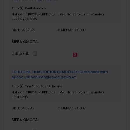
Autor(i):
Paul Hancock
Nakladnik:
PROFIL KLETT d.o.o.
Registarski broj ministarstva:
6778;6290-DOM
SKU:
CIJENA:
556262
17,00 €
ŠIFRA OMOTA:
Udžbenik
SOLUTIONS THIRD EDITION ELEMENTARY; Class book with
eBook, udžbenik engleskog jezika A2
Autor(i):
Tim Falla Paul A. Davies
Nakladnik:
PROFIL KLETT d.o.o.
Registarski broj ministarstva:
8031;6286
SKU:
CIJENA:
556285
17,50 €
ŠIFRA OMOTA: