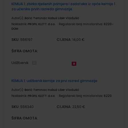
KEMIJA 1; zbirka riješenih primjera i zadataka iz opće kemije 1
za učenike prvih razreda gimnazije
Autor(i):
Barić Tominac Habuš Liber Vladušić
Nakladnik:
PROFIL KLETT d.o.o.
Registarski broj ministarstva:
6220-
DOM
SKU:
CIJENA:
556197
14,00 €
ŠIFRA OMOTA:
Udžbenik
KEMIJA 1; udžbenik kemije za prvi razred gimnazije
Autor(i):
Barić Tominac Habuš Liber Vladušić
Nakladnik:
PROFIL KLETT d.o.o.
Registarski broj ministarstva:
6220
SKU:
CIJENA:
556340
22,50 €
ŠIFRA OMOTA: