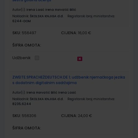
Autor(i):
Irena Lasić Irena Horvatić Bilić
Nakladnik:
ŠKOLSKA KNJIGA d.d.
Registarski broj ministarstva:
6244-DOM
SKU:
CIJENA:
556497
16,00 €
ŠIFRA OMOTA:
Udžbenik
ZWEITE.SPRACHEŽDEUTSCH.DE 1; udžbenik njemačkoga jezika
s dodatnim digitalnim sadržajima
Autor(i):
Irena Horvatić Bilić Irena Lasić
Nakladnik:
ŠKOLSKA KNJIGA d.d.
Registarski broj ministarstva:
8235;6244
SKU:
CIJENA:
556306
24,00 €
ŠIFRA OMOTA: