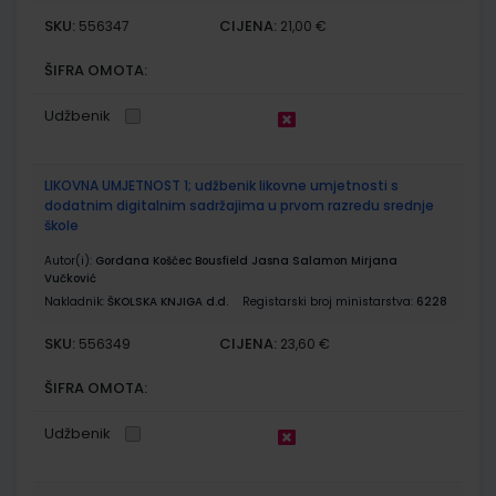
SKU:
CIJENA:
556347
21,00 €
ŠIFRA OMOTA:
Udžbenik
LIKOVNA UMJETNOST 1; udžbenik likovne umjetnosti s
dodatnim digitalnim sadržajima u prvom razredu srednje
škole
Autor(i):
Gordana Košćec Bousfield Jasna Salamon Mirjana
Vučković
Nakladnik:
ŠKOLSKA KNJIGA d.d.
Registarski broj ministarstva:
6228
SKU:
CIJENA:
556349
23,60 €
ŠIFRA OMOTA:
Udžbenik