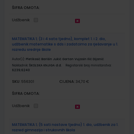
ŠIFRA OMOTA:
Udžbenik
MATEMATIKA 1; (3 i 4 sata tjedno), komplet 1. i 2. dio,
udžbenik matematike s dds i zadatcima za rješavanje u 1.
razredu srednje škole
Autor(i):
Pletikosić Barišin Jukić Gortan Vujasin Ilić Dijanić
Nakladnik:
ŠKOLSKA KNJIGA d.d.
Registarski broj ministarstva:
6239;6240
SKU:
CIJENA:
556301
34,70 €
ŠIFRA OMOTA:
Udžbenik
MATEMATIKA 1; (5 sati nastave tjedno) 1. dio, udžbenik za 1.
razred gimnazija i strukovnih škola