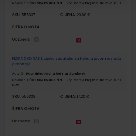
Nakladnik:
ŠKOLSKA KNJIGA d.d.
Registarski broj ministarstva:
6181
SKU:
CIJENA:
556337
23,60 €
ŠIFRA OMOTA:
Udžbenik
FIZIKA OKO NAS 1; zbirka zadataka za fiziku u prvom razredu
gimnazije
Autor(i):
Paar Hrlec Vadlja Rešetar Sambolek
Nakladnik:
ŠKOLSKA KNJIGA d.d.
Registarski broj ministarstva:
6181-
DOM
SKU:
CIJENA:
556338
17,20 €
ŠIFRA OMOTA:
Udžbenik