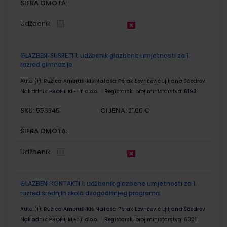
ŠIFRA OMOTA:
Udžbenik
GLAZBENI SUSRETI 1; udžbenik glazbene umjetnosti za 1.
razred gimnazije
Autor(i):
Ružica Ambruš-Kiš Nataša Perak Lovričević Ljiljana Ščedrov
Nakladnik:
PROFIL KLETT d.o.o.
Registarski broj ministarstva:
6193
SKU:
CIJENA:
556345
21,00 €
ŠIFRA OMOTA:
Udžbenik
GLAZBENI KONTAKTI 1; udžbenik glazbene umjetnosti za 1.
razred srednjih škola dvogodišnjeg programa
Autor(i):
Ružica Ambruš-Kiš Nataša Perak Lovričević Ljiljana Ščedrov
Nakladnik:
PROFIL KLETT d.o.o.
Registarski broj ministarstva:
6301