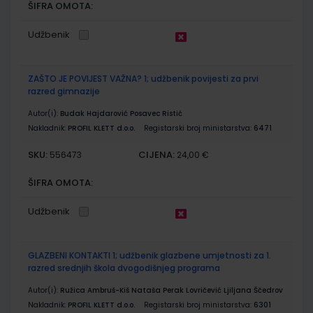
ŠIFRA OMOTA:
Udžbenik
ZAŠTO JE POVIJEST VAŽNA? 1; udžbenik povijesti za prvi
razred gimnazije
Autor(i):
Budak Hajdarović Posavec Ristić
Nakladnik:
PROFIL KLETT d.o.o.
Registarski broj ministarstva:
6471
SKU:
CIJENA:
556473
24,00 €
ŠIFRA OMOTA:
Udžbenik
GLAZBENI KONTAKTI 1; udžbenik glazbene umjetnosti za 1.
razred srednjih škola dvogodišnjeg programa
Autor(i):
Ružica Ambruš-Kiš Nataša Perak Lovričević Ljiljana Ščedrov
Nakladnik:
PROFIL KLETT d.o.o.
Registarski broj ministarstva:
6301