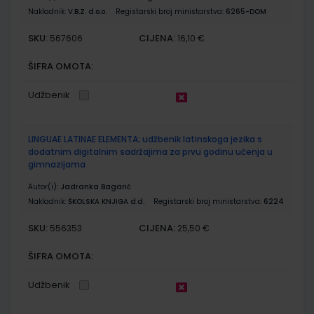
Nakladnik:
V.B.Z. d.o.o.
Registarski broj ministarstva:
6265-DOM
SKU:
CIJENA:
567606
16,10 €
ŠIFRA OMOTA:
Udžbenik
LINGUAE LATINAE ELEMENTA; udžbenik latinskoga jezika s
dodatnim digitalnim sadržajima za prvu godinu učenja u
gimnazijama
Autor(i):
Jadranka Bagarić
Nakladnik:
ŠKOLSKA KNJIGA d.d.
Registarski broj ministarstva:
6224
SKU:
CIJENA:
556353
25,50 €
ŠIFRA OMOTA:
Udžbenik