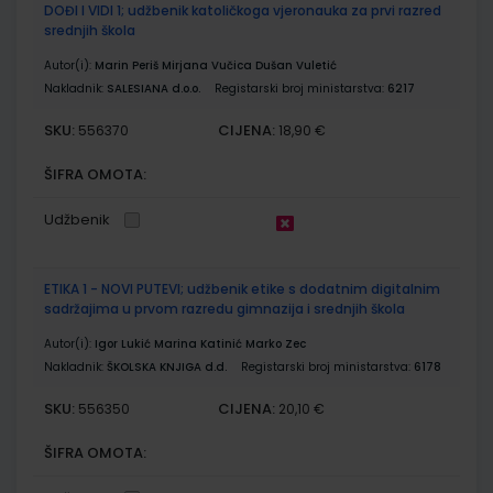
DOĐI I VIDI 1; udžbenik katoličkoga vjeronauka za prvi razred
srednjih škola
Autor(i):
Marin Periš Mirjana Vučica Dušan Vuletić
Nakladnik:
SALESIANA d.o.o.
Registarski broj ministarstva:
6217
SKU:
CIJENA:
556370
18,90 €
ŠIFRA OMOTA:
Udžbenik
ETIKA 1 - NOVI PUTEVI; udžbenik etike s dodatnim digitalnim
sadržajima u prvom razredu gimnazija i srednjih škola
Autor(i):
Igor Lukić Marina Katinić Marko Zec
Nakladnik:
ŠKOLSKA KNJIGA d.d.
Registarski broj ministarstva:
6178
SKU:
CIJENA:
556350
20,10 €
ŠIFRA OMOTA: