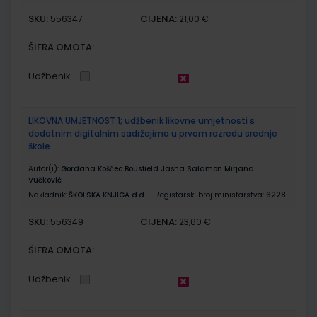
SKU:
CIJENA:
556347
21,00 €
ŠIFRA OMOTA:
Udžbenik
LIKOVNA UMJETNOST 1; udžbenik likovne umjetnosti s
dodatnim digitalnim sadržajima u prvom razredu srednje
škole
Autor(i):
Gordana Košćec Bousfield Jasna Salamon Mirjana
Vučković
Nakladnik:
ŠKOLSKA KNJIGA d.d.
Registarski broj ministarstva:
6228
SKU:
CIJENA:
556349
23,60 €
ŠIFRA OMOTA:
Udžbenik