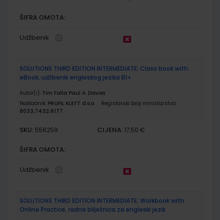
ŠIFRA OMOTA:
Udžbenik
SOLUTIONS THIRD EDITION INTERMEDIATE; Class book with
eBook, udžbenik engleskog jezika B1+
Autor(i):
Tim Falla Paul A. Davies
Nakladnik:
PROFIL KLETT d.o.o.
Registarski broj ministarstva:
8033;7432;6177
SKU:
CIJENA:
556259
17,50 €
ŠIFRA OMOTA:
Udžbenik
SOLUTIONS THIRD EDITION INTERMEDIATE; Workbook with
Online Practice, radna bilježnica za engleski jezik