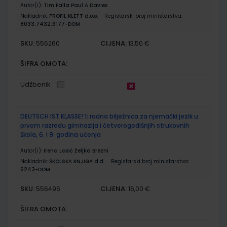
Autor(i):
Tim Falla Paul A Davies
Nakladnik:
PROFIL KLETT d.o.o.
Registarski broj ministarstva:
8033;7432;6177-DOM
SKU:
CIJENA:
556260
13,50 €
ŠIFRA OMOTA:
Udžbenik
DEUTSCH IST KLASSE! 1; radna bilježnica za njemački jezik u
prvom razredu gimnazija i četverogodišnjih strukovnih
škola, 6. i 9. godina učenja
Autor(i):
Irena Lasić Željka Brezni
Nakladnik:
ŠKOLSKA KNJIGA d.d.
Registarski broj ministarstva:
6243-DOM
SKU:
CIJENA:
556496
16,00 €
ŠIFRA OMOTA: