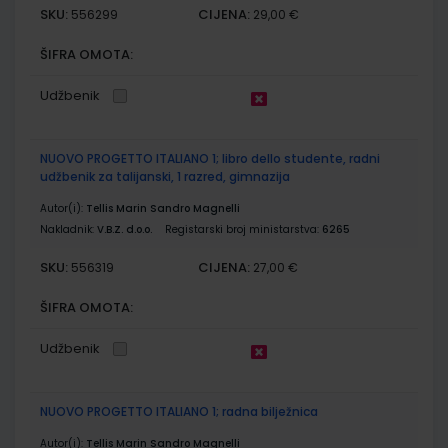
SKU:
CIJENA:
556299
29,00 €
ŠIFRA OMOTA:
Udžbenik
NUOVO PROGETTO ITALIANO 1; libro dello studente, radni
udžbenik za talijanski, 1 razred, gimnazija
Autor(i):
Tellis Marin Sandro Magnelli
Nakladnik:
V.B.Z. d.o.o.
Registarski broj ministarstva:
6265
SKU:
CIJENA:
556319
27,00 €
ŠIFRA OMOTA:
Udžbenik
NUOVO PROGETTO ITALIANO 1; radna bilježnica
Autor(i):
Tellis Marin Sandro Magnelli