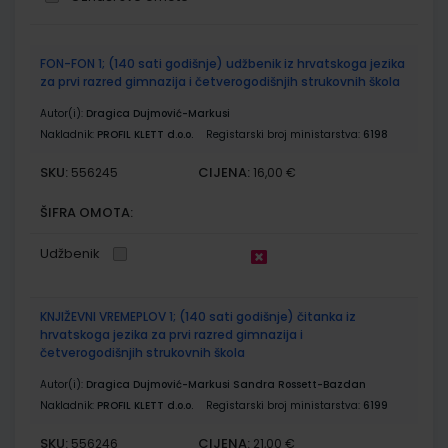
Grupirani
FON-FON 1; (140 sati godišnje) udžbenik iz hrvatskoga jezika
proizvodi
za prvi razred gimnazija i četverogodišnjih strukovnih škola
Autor(i):
Dragica Dujmović-Markusi
Nakladnik:
PROFIL KLETT d.o.o.
Registarski broj ministarstva:
6198
SKU:
CIJENA:
556245
16,00 €
ŠIFRA OMOTA:
Udžbenik
KNJIŽEVNI VREMEPLOV 1; (140 sati godišnje) čitanka iz
hrvatskoga jezika za prvi razred gimnazija i
četverogodišnjih strukovnih škola
Autor(i):
Dragica Dujmović-Markusi Sandra Rossett-Bazdan
Nakladnik:
PROFIL KLETT d.o.o.
Registarski broj ministarstva:
6199
SKU:
CIJENA:
556246
21,00 €