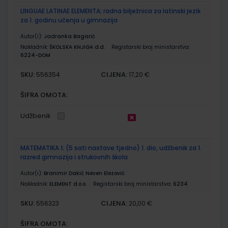
LINGUAE LATINAE ELEMENTA; radna bilježnica za latinski jezik
za 1. godinu učenja u gimnazija
Autor(i):
Jadranka Bagarić
Nakladnik:
ŠKOLSKA KNJIGA d.d.
Registarski broj ministarstva:
6224-DOM
SKU:
CIJENA:
556354
17,20 €
ŠIFRA OMOTA:
Udžbenik
MATEMATIKA 1; (5 sati nastave tjedno) 1. dio, udžbenik za 1.
razred gimnazija i strukovnih škola
Autor(i):
Branimir Dakić Neven Elezović
Nakladnik:
ELEMENT d.o.o.
Registarski broj ministarstva:
6234
SKU:
CIJENA:
556323
20,00 €
ŠIFRA OMOTA: