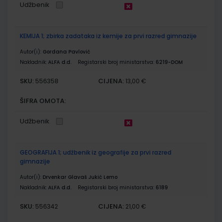
Udžbenik
KEMIJA 1; zbirka zadataka iz kemije za prvi razred gimnazije
Autor(i):
Gordana Pavlović
Nakladnik:
ALFA d.d.
Registarski broj ministarstva:
6219-DOM
SKU:
CIJENA:
556358
13,00 €
ŠIFRA OMOTA:
Udžbenik
GEOGRAFIJA 1; udžbenik iz geografije za prvi razred
gimnazije
Autor(i):
Drvenkar Glavaš Jukić Lemo
Nakladnik:
ALFA d.d.
Registarski broj ministarstva:
6189
SKU:
CIJENA:
556342
21,00 €