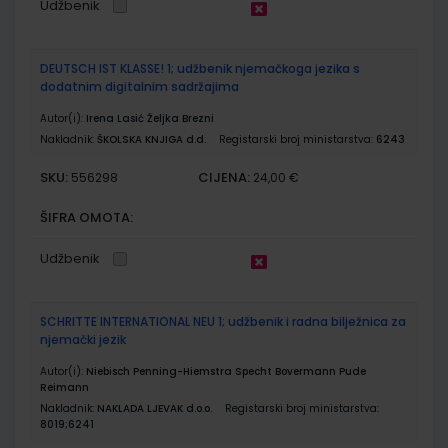
Udžbenik
DEUTSCH IST KLASSE! 1; udžbenik njemačkoga jezika s
dodatnim digitalnim sadržajima
Autor(i):
Irena Lasić Željka Brezni
Nakladnik:
ŠKOLSKA KNJIGA d.d.
Registarski broj ministarstva:
6243
SKU:
CIJENA:
556298
24,00 €
ŠIFRA OMOTA:
Udžbenik
SCHRITTE INTERNATIONAL NEU 1; udžbenik i radna bilježnica za
njemački jezik
Autor(i):
Niebisch Penning-Hiemstra Specht Bovermann Pude
Reimann
Nakladnik:
NAKLADA LJEVAK d.o.o.
Registarski broj ministarstva:
8019;6241