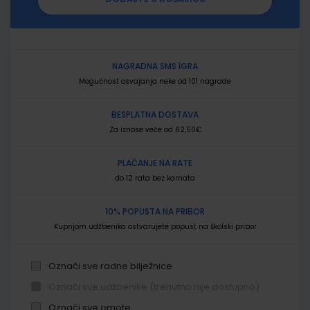
NAGRADNA SMS IGRA
Mogućnost osvajanja neke od 101 nagrade
BESPLATNA DOSTAVA
Za iznose veće od 62,50€
PLAĆANJE NA RATE
do 12 rata bez kamata
10% POPUSTA NA PRIBOR
Kupnjom udžbenika ostvarujete popust na školski pribor
Označi sve radne bilježnice
Označi sve udžbenike (trenutno nije dostupno)
Označi sve omote