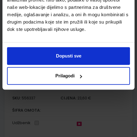
Autor(i):
Bogut Đumlija Futivić Remenar
naše web-lokacije dijelimo s partnerima za društvene
Nakladnik:
ALFA d.d.
Registarski broj ministarstva:
6164-DOM
medije, oglašavanje i analizu, a oni ih mogu kombinirati s
SKU:
CIJENA:
556491
13,00 €
drugim podacima koje ste im pružili ili koje su prikupili
dok ste upotrebljavali njihove usluge.
ŠIFRA OMOTA:
Udžbenik
Dopusti sve
FIZIKA OKO NAS 1; udžbenik fizike s dodatnim digitalnim
sadržajima u prvom razredu gimnazija
Prilagodi
Autor(i):
Paar Hrlec Sambolek Vadlja Rešetar
Nakladnik:
ŠKOLSKA KNJIGA d.d.
Registarski broj ministarstva:
6181
SKU:
CIJENA:
556337
23,60 €
ŠIFRA OMOTA:
Udžbenik