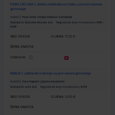
FIZIKA OKO NAS 1; zbirka zadataka za fiziku u prvom razredu
gimnazije
Autor(i):
Paar Hrlec Vadlja Rešetar Sambolek
Nakladnik:
ŠKOLSKA KNJIGA d.d.
Registarski broj ministarstva:
6181-
DOM
SKU:
CIJENA:
556338
17,20 €
ŠIFRA OMOTA:
Udžbenik
KEMIJA 1; udžbenik iz kemije za prvi razred gimnazije
Autor(i):
Zora Popović Ljiljana Kovačević
Nakladnik:
ALFA d.d.
Registarski broj ministarstva:
6219
SKU:
CIJENA:
556339
21,00 €
ŠIFRA OMOTA: