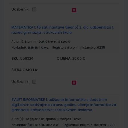
Udžbenik
MATEMATIKA 1; (5 sati nastave tjedno) 2. dio, udžbenik za 1.
razred gimnazija i strukovnih škola
Autor(i):
Branimir Dakić Neven Elezović
Nakladnik:
ELEMENT d.o.o.
Registarski broj ministarstva:
6235
SKU:
CIJENA:
556324
20,00 €
ŠIFRA OMOTA:
Udžbenik
SVIJET INFORMATIKE 1; udžbenik informatike s dodatnim
digitalnim sadržajima za prvu godinu učenja informatike za
gimnazije i računalstva u strukovnim školama
Autor(i):
Blagojević Stjepanek Stranjak Tomić
Nakladnik:
ŠKOLSKA KNJIGA d.d.
Registarski broj ministarstva:
6206