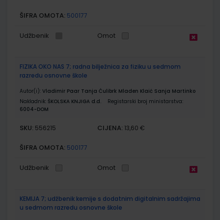
ŠIFRA OMOTA:
500177
Udžbenik
Omot
FIZIKA OKO NAS 7; radna bilježnica za fiziku u sedmom
razredu osnovne škole
Autor(i):
Vladimir Paar Tanja Ćulibrk Mladen Klaić Sanja Martinko
Nakladnik:
ŠKOLSKA KNJIGA d.d.
Registarski broj ministarstva:
6004-DOM
SKU:
CIJENA:
556215
13,60 €
ŠIFRA OMOTA:
500177
Udžbenik
Omot
KEMIJA 7; udžbenik kemije s dodatnim digitalnim sadržajima
u sedmom razredu osnovne škole