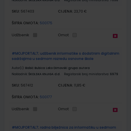
Nakladnik:
ŠKOLSKA KNJIGA d.d.
Registarski broj ministarstva:
7056
SKU:
CIJENA:
567403
23,70 €
ŠIFRA OMOTA:
500175
Udžbenik
Omot
#MOJPORTAL7; udžbenik informatike s dodatnim digitalnim
sadržajima u sedmom razredu osnovne škole
Autor(i):
Babić Bubica Leko Dimovski grupa autora
Nakladnik:
ŠKOLSKA KNJIGA d.d.
Registarski broj ministarstva:
6979
SKU:
CIJENA:
567412
11,85 €
ŠIFRA OMOTA:
500177
Udžbenik
Omot
#MOJPORTAL7; radna bilježnica za informatiku u sedmom