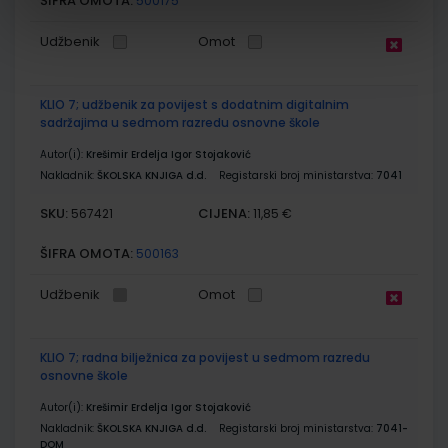
ŠIFRA OMOTA:
500175
Udžbenik
Omot
KLIO 7; udžbenik za povijest s dodatnim digitalnim
sadržajima u sedmom razredu osnovne škole
Autor(i):
Krešimir Erdelja Igor Stojaković
Nakladnik:
ŠKOLSKA KNJIGA d.d.
Registarski broj ministarstva:
7041
SKU:
CIJENA:
567421
11,85 €
ŠIFRA OMOTA:
500163
Udžbenik
Omot
KLIO 7; radna bilježnica za povijest u sedmom razredu
osnovne škole
Autor(i):
Krešimir Erdelja Igor Stojaković
Nakladnik:
ŠKOLSKA KNJIGA d.d.
Registarski broj ministarstva:
7041-
DOM