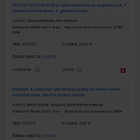
PROJECT EXPLORE PLUS 2; radna bilježnica za engleski jezik, 7.
razred osnovne škole, 4. godina učenja
Autor(i):
Sylvia Wheeldon Paul Shipton
Nakladnik:
PROFIL KLETT d.o.o.
Registarski broj ministarstva:
6785-
DOM
SKU:
CIJENA:
567352
13,00 €
ŠIFRA OMOTA:
500178
Udžbenik
Omot
MAXIMAL 4; udžbenik njemačkoga jezika za sedmi razred
osnovne škole, četvrta godina učenja
Autor(i):
Motta Krulak-Kempisty Glđck Reinke Klobučar
Nakladnik:
PROFIL KLETT d.o.o.
Registarski broj ministarstva:
6894
SKU:
CIJENA:
567373
11,85 €
ŠIFRA OMOTA:
500178