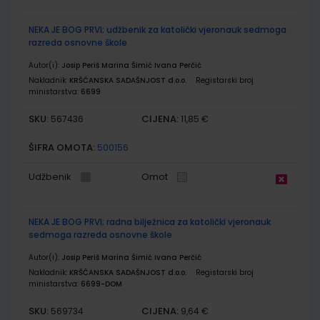
NEKA JE BOG PRVI; udžbenik za katolički vjeronauk sedmoga
razreda osnovne škole
Autor(i):
Josip Periš Marina Šimić Ivana Perčić
Nakladnik:
KRŠĆANSKA SADAŠNJOST d.o.o.
Registarski broj
ministarstva:
6699
SKU:
CIJENA:
567436
11,85 €
ŠIFRA OMOTA:
500156
Udžbenik
Omot
NEKA JE BOG PRVI; radna bilježnica za katolički vjeronauk
sedmoga razreda osnovne škole
Autor(i):
Josip Periš Marina Šimić Ivana Perčić
Nakladnik:
KRŠĆANSKA SADAŠNJOST d.o.o.
Registarski broj
ministarstva:
6699-DOM
SKU:
CIJENA:
569734
9,64 €