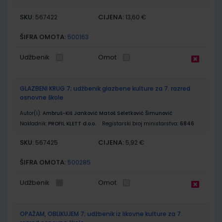
SKU:
CIJENA:
567422
13,60 €
ŠIFRA OMOTA:
500163
Udžbenik
Omot
GLAZBENI KRUG 7; udžbenik glazbene kulture za 7. razred
osnovne škole
Autor(i):
Ambruš-Kiš Janković Matoš Seletković Šimunović
Nakladnik:
PROFIL KLETT d.o.o.
Registarski broj ministarstva:
6846
SKU:
CIJENA:
567425
5,92 €
ŠIFRA OMOTA:
500285
Udžbenik
Omot
OPAŽAM, OBLIKUJEM 7; udžbenik iz likovne kulture za 7.