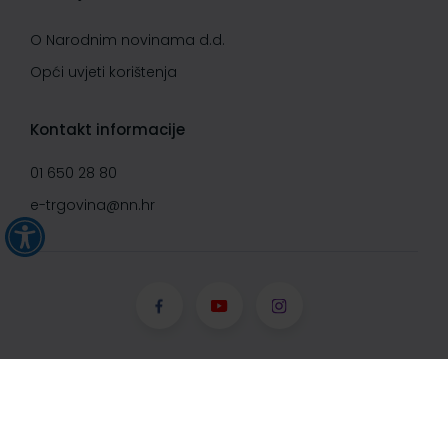
O Narodnim novinama d.d.
Opći uvjeti korištenja
Kontakt informacije
01 650 28 80
e-trgovina@nn.hr