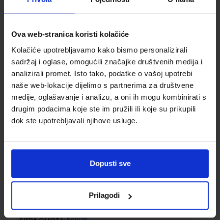
GEA 3; udžbenik geografije u sedmom razredu osnovne
škole (2021)
Ova web-stranica koristi kolačiće
Autor(i):
Danijel Orešić Igor Tišma Ružica Vuk Alenka Bujan
Kolačiće upotrebljavamo kako bismo personalizirali
Nakladnik:
ŠKOLSKA KNJIGA d.d.
Registarski broj ministarstva:
7624
sadržaj i oglase, omogućili značajke društvenih medija i
SKU:
CIJENA:
569105
12,04 €
analizirali promet. Isto tako, podatke o vašoj upotrebi
naše web-lokacije dijelimo s partnerima za društvene
ŠIFRA OMOTA:
500175
medije, oglašavanje i analizu, a oni ih mogu kombinirati s
Udžbenik
Omot
drugim podacima koje ste im pružili ili koje su prikupili
dok ste upotrebljavali njihove usluge.
GEA 3; radna bilježnica za geografiju u 7. razredu osnovne
škole (2021)
Dopusti sve
Autor(i):
Danijel Orešić Ružica Vuk Igor Tišma Alenka Bujan
Nakladnik:
ŠKOLSKA KNJIGA d.d.
Registarski broj ministarstva:
7624-DOM
Prilagodi
SKU:
CIJENA:
569106
13,60 €