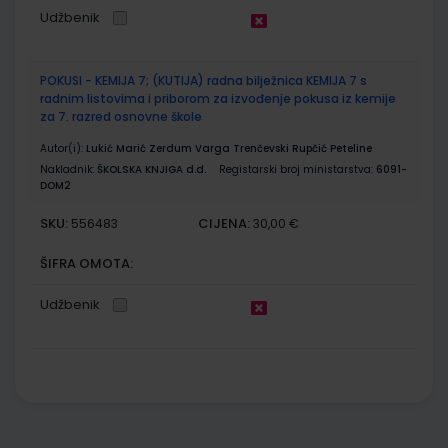
Udžbenik
POKUSI - KEMIJA 7; (KUTIJA) radna bilježnica KEMIJA 7 s
radnim listovima i priborom za izvođenje pokusa iz kemije
za 7. razred osnovne škole
Autor(i):
Lukić Marić Zerdum Varga Trenčevski Rupčić Peteline
Nakladnik:
ŠKOLSKA KNJIGA d.d.
Registarski broj ministarstva:
6091-
DOM2
SKU:
CIJENA:
556483
30,00 €
ŠIFRA OMOTA:
Udžbenik