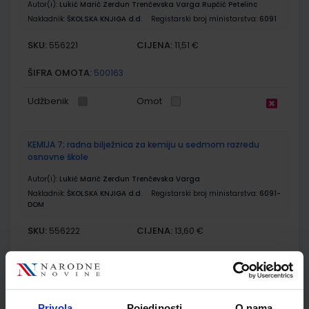
Autor(i):
Lukić Marić Zerdun Trenčevska Varga Rupčić Petelinc
Nakladnik:
ŠKOLSKA KNJIGA d.d.
Registarski broj ministarstva:
6091
SKU:
CIJENA:
556221
11,51 €
ŠIFRA OMOTA:
500163
Udžbenik
Omot
KEMIJA 7; radna bilježnica za kemiju u sedmom razredu
osnovne škole
Autor(i):
Lukić Marić Zerdun Trenčevska Varga
Nakladnik:
ŠKOLSKA KNJIGA d.d.
Registarski broj ministarstva:
6091-
DOM
SKU:
CIJENA:
556222
13,60 €
ŠIFRA OMOTA:
500163
Udžbenik
Omot
Privola
Pojedinosti
O nama