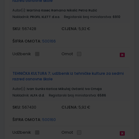
razred osnovne škole
Autor(i):
Martina Kosec Romana Nikolić Petra Ružić
Nakladnik:
PROFIL KLETT d.o.o.
Registarski broj ministarstva:
6910
SKU:
CIJENA:
567428
5,92 €
ŠIFRA OMOTA:
500166
Udžbenik
Omot
TEHNIČKA KULTURA 7; udžbenik iz tehničke kulture za sedmi
razred osnovne škole
Autor(i):
Ivan Sunko Katica Mikulaj Ovčarić Ivo Crnoja
Nakladnik:
ALFA d.d.
Registarski broj ministarstva:
6586
SKU:
CIJENA:
567430
5,92 €
ŠIFRA OMOTA:
500160
Udžbenik
Omot