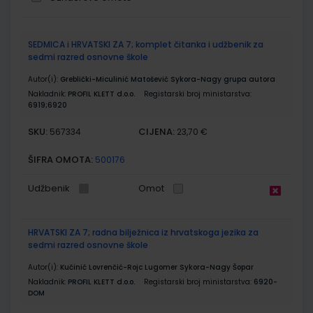
Grupirani
SEDMICA i HRVATSKI ZA 7; komplet čitanka i udžbenik za
proizvodi
sedmi razred osnovne škole
Autor(i):
Greblički-Miculinić Matošević Sykora-Nagy grupa autora
Nakladnik:
PROFIL KLETT d.o.o.
Registarski broj ministarstva:
6919;6920
SKU:
CIJENA:
567334
23,70 €
ŠIFRA OMOTA:
500176
Udžbenik
Omot
HRVATSKI ZA 7; radna bilježnica iz hrvatskoga jezika za
sedmi razred osnovne škole
Autor(i):
Kučinić Lovrenčić-Rojc Lugomer Sykora-Nagy Šopar
Nakladnik:
PROFIL KLETT d.o.o.
Registarski broj ministarstva:
6920-
DOM