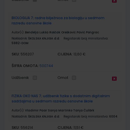
BIOLOGIJA 7; radna bilježnica za biologiju u sedmom
razredu osnovne škole
Autor(i):
Bendelja Lukša Roščak Orešković Pavić Pongrac
Nakladnik:
ŠKOLSKA KNJIGA d.d.
Registarski broj ministarstva:
5982-DOM
SKU:
CIJENA:
556207
13,60 €
ŠIFRA OMOTA:
500744
Udžbenik
Omot
FIZIKA OKO NAS 7; udžbenik fizike s dodatnim digitalnim
sadržajima u sedmom razredu osnovne škole
Autor(i):
Vladimir Paar Sanja Martinko Tanja Ćulibrk
Nakladnik:
ŠKOLSKA KNJIGA d.d.
Registarski broj ministarstva:
6004
SKU:
CIJENA:
556214
11,51 €