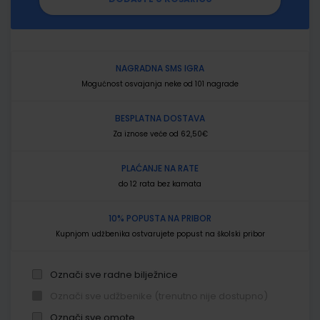
NAGRADNA SMS IGRA
Mogućnost osvajanja neke od 101 nagrade
BESPLATNA DOSTAVA
Za iznose veće od 62,50€
PLAĆANJE NA RATE
do 12 rata bez kamata
10% POPUSTA NA PRIBOR
Kupnjom udžbenika ostvarujete popust na školski pribor
Označi sve radne bilježnice
Označi sve udžbenike (trenutno nije dostupno)
Označi sve omote