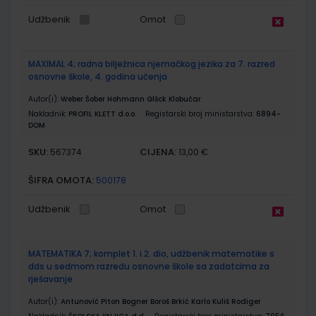
Udžbenik
Omot
MAXIMAL 4; radna bilježnica njemačkog jezika za 7. razred
osnovne škole, 4. godina učenja
Autor(i):
Weber Šober Hohmann Glšck Klobučar
Nakladnik:
PROFIL KLETT d.o.o.
Registarski broj ministarstva:
6894-
DOM
SKU:
CIJENA:
567374
13,00 €
ŠIFRA OMOTA:
500178
Udžbenik
Omot
MATEMATIKA 7; komplet 1. i 2. dio, udžbenik matematike s
dds u sedmom razredu osnovne škole sa zadatcima za
rješavanje
Autor(i):
Antunović Piton Bogner Boroš Brkić Karlo Kuliš Rodiger