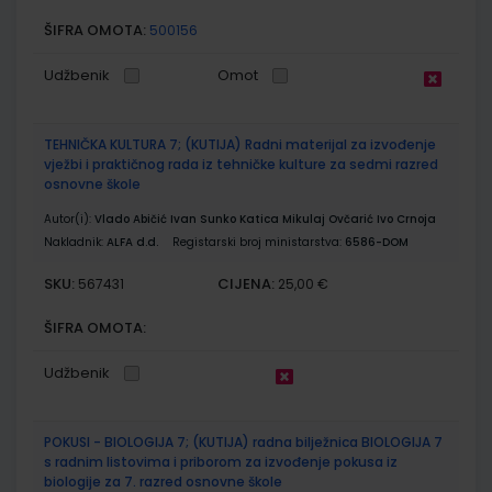
ŠIFRA OMOTA:
500156
Udžbenik
Omot
TEHNIČKA KULTURA 7; (KUTIJA) Radni materijal za izvođenje
vježbi i praktičnog rada iz tehničke kulture za sedmi razred
osnovne škole
Autor(i):
Vlado Abičić Ivan Sunko Katica Mikulaj Ovčarić Ivo Crnoja
Nakladnik:
ALFA d.d.
Registarski broj ministarstva:
6586-DOM
SKU:
CIJENA:
567431
25,00 €
ŠIFRA OMOTA:
Udžbenik
POKUSI - BIOLOGIJA 7; (KUTIJA) radna bilježnica BIOLOGIJA 7
s radnim listovima i priborom za izvođenje pokusa iz
biologije za 7. razred osnovne škole