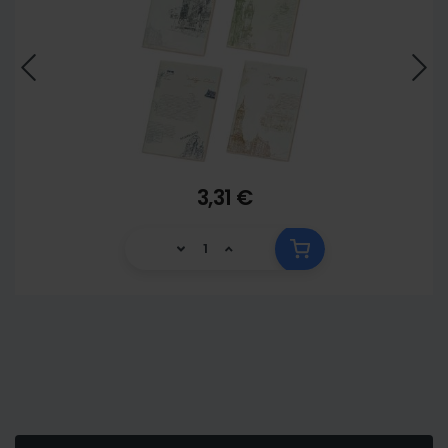
3,31 €