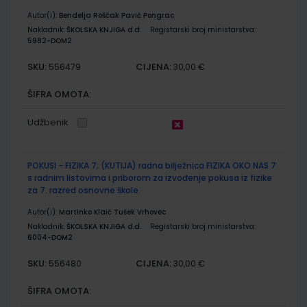
Autor(i):
Bendelja Roščak Pavić Pongrac
Nakladnik:
ŠKOLSKA KNJIGA d.d.
Registarski broj ministarstva:
5982-DOM2
SKU:
CIJENA:
556479
30,00 €
ŠIFRA OMOTA:
Udžbenik
POKUSI - FIZIKA 7; (KUTIJA) radna bilježnica FIZIKA OKO NAS 7
s radnim listovima i priborom za izvođenje pokusa iz fizike
za 7. razred osnovne škole
Autor(i):
Martinko Klaić Tušek Vrhovec
Nakladnik:
ŠKOLSKA KNJIGA d.d.
Registarski broj ministarstva:
6004-DOM2
SKU:
CIJENA:
556480
30,00 €
ŠIFRA OMOTA: