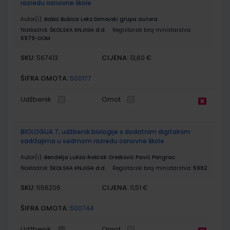
razredu osnovne škole
Autor(i):
Babić Bubica Leko Dimovski grupa autora
Nakladnik:
ŠKOLSKA KNJIGA d.d.
Registarski broj ministarstva:
6979-DOM
SKU:
CIJENA:
567413
13,60 €
ŠIFRA OMOTA:
500177
Udžbenik
Omot
BIOLOGIJA 7; udžbenik biologije s dodatnim digitalnim
sadržajima u sedmom razredu osnovne škole
Autor(i):
Bendelja Lukša Roščak Orešković Pavić Pongrac
Nakladnik:
ŠKOLSKA KNJIGA d.d.
Registarski broj ministarstva:
5982
SKU:
CIJENA:
556206
11,51 €
ŠIFRA OMOTA:
500744
Udžbenik
Omot