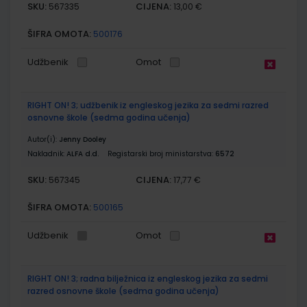
SKU:
CIJENA:
567335
13,00 €
ŠIFRA OMOTA:
500176
Udžbenik
Omot
RIGHT ON! 3; udžbenik iz engleskog jezika za sedmi razred
osnovne škole (sedma godina učenja)
Autor(i):
Jenny Dooley
Nakladnik:
ALFA d.d.
Registarski broj ministarstva:
6572
SKU:
CIJENA:
567345
17,77 €
ŠIFRA OMOTA:
500165
Udžbenik
Omot
RIGHT ON! 3; radna bilježnica iz engleskog jezika za sedmi
razred osnovne škole (sedma godina učenja)