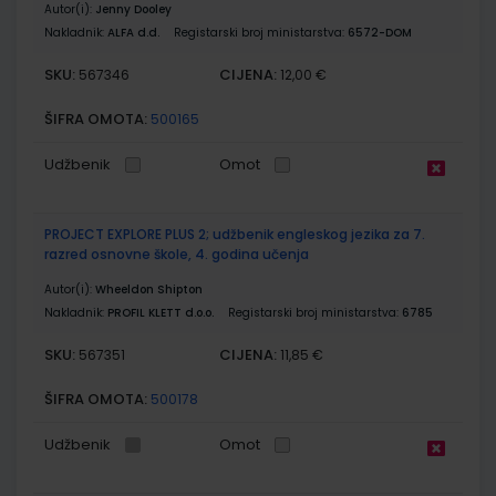
Autor(i):
Jenny Dooley
Nakladnik:
ALFA d.d.
Registarski broj ministarstva:
6572-DOM
SKU:
CIJENA:
567346
12,00 €
ŠIFRA OMOTA:
500165
Udžbenik
Omot
PROJECT EXPLORE PLUS 2; udžbenik engleskog jezika za 7.
razred osnovne škole, 4. godina učenja
Autor(i):
Wheeldon Shipton
Nakladnik:
PROFIL KLETT d.o.o.
Registarski broj ministarstva:
6785
SKU:
CIJENA:
567351
11,85 €
ŠIFRA OMOTA:
500178
Udžbenik
Omot