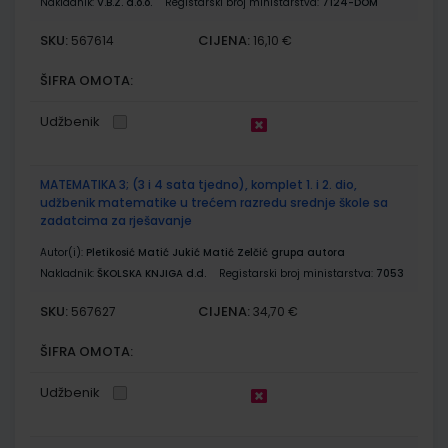
Nakladnik:
V.B.Z. d.o.o.
Registarski broj ministarstva:
7124-DOM
SKU:
CIJENA:
567614
16,10 €
ŠIFRA OMOTA:
Udžbenik
MATEMATIKA 3; (3 i 4 sata tjedno), komplet 1. i 2. dio,
udžbenik matematike u trećem razredu srednje škole sa
zadatcima za rješavanje
Autor(i):
Pletikosić Matić Jukić Matić Zelčić grupa autora
Nakladnik:
ŠKOLSKA KNJIGA d.d.
Registarski broj ministarstva:
7053
SKU:
CIJENA:
567627
34,70 €
ŠIFRA OMOTA:
Udžbenik