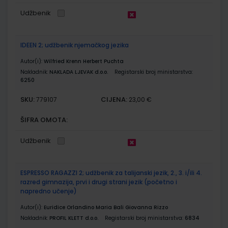
Udžbenik
IDEEN 2; udžbenik njemačkog jezika
Autor(i):
Wilfried Krenn Herbert Puchta
Nakladnik:
NAKLADA LJEVAK d.o.o.
Registarski broj ministarstva:
6250
SKU:
CIJENA:
779107
23,00 €
ŠIFRA OMOTA:
Udžbenik
ESPRESSO RAGAZZI 2; udžbenik za talijanski jezik, 2., 3. i/ili 4.
razred gimnazija, prvi i drugi strani jezik (početno i
napredno učenje)
Autor(i):
Euridice Orlandino Maria Bali Giovanna Rizzo
Nakladnik:
PROFIL KLETT d.o.o.
Registarski broj ministarstva:
6834