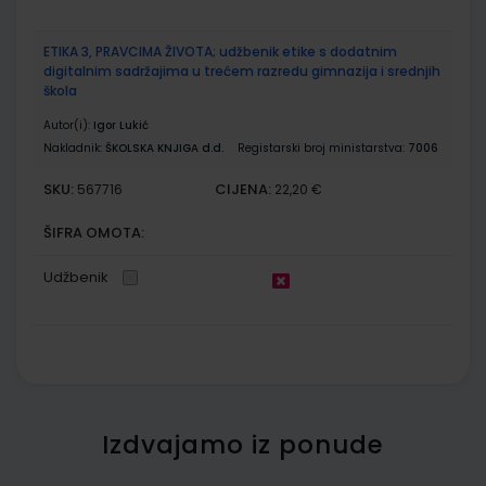
ETIKA 3, PRAVCIMA ŽIVOTA; udžbenik etike s dodatnim
digitalnim sadržajima u trećem razredu gimnazija i srednjih
škola
Autor(i):
Igor Lukić
Nakladnik:
ŠKOLSKA KNJIGA d.d.
Registarski broj ministarstva:
7006
SKU:
CIJENA:
567716
22,20 €
ŠIFRA OMOTA:
Udžbenik
Izdvajamo iz ponude