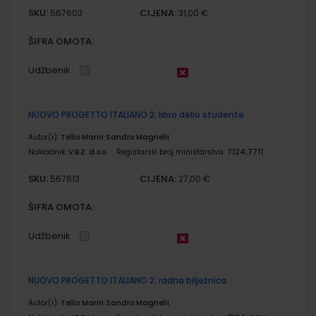
SKU:
CIJENA:
567603
31,00 €
ŠIFRA OMOTA:
Udžbenik
NUOVO PROGETTO ITALIANO 2; libro dello studente
Autor(i):
Tellis Marin Sandro Magnelli
Nakladnik:
V.B.Z. d.o.o.
Registarski broj ministarstva:
7124;7711
SKU:
CIJENA:
567613
27,00 €
ŠIFRA OMOTA:
Udžbenik
NUOVO PROGETTO ITALIANO 2; radna bilježnica
Autor(i):
Tellis Marin Sandro Magnelli