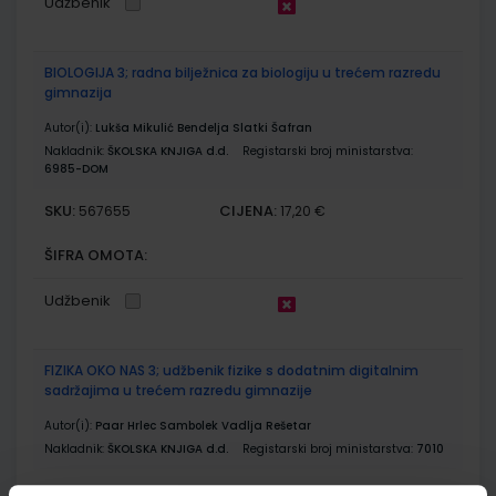
Udžbenik
BIOLOGIJA 3; radna bilježnica za biologiju u trećem razredu
gimnazija
Autor(i):
Lukša Mikulić Bendelja Slatki Šafran
Nakladnik:
ŠKOLSKA KNJIGA d.d.
Registarski broj ministarstva:
6985-DOM
SKU:
CIJENA:
567655
17,20 €
ŠIFRA OMOTA:
Udžbenik
FIZIKA OKO NAS 3; udžbenik fizike s dodatnim digitalnim
sadržajima u trećem razredu gimnazije
Autor(i):
Paar Hrlec Sambolek Vadlja Rešetar
Nakladnik:
ŠKOLSKA KNJIGA d.d.
Registarski broj ministarstva:
7010
SKU:
CIJENA:
567663
23,60 €