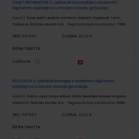
SVIJET INFORMATIKE 3; udžbenik informatike s dodatnim
digitalnim sadržajima u trećem razredu gimnazija
Autor(i):
Šafar Đerki Leventić Ivanković-Ižaković Stjepanek Tomić
Nakladnik:
ŠKOLSKA KNJIGA d.d.
Registarski broj ministarstva:
7086
SKU:
CIJENA:
567640
25,00 €
ŠIFRA OMOTA:
Udžbenik
BIOLOGIJA 3; udžbenik biologije s dodatnim digitalnim
sadržajima u trećem razredu gimnazije
Autor(i):
Žaklin Lukša Sanja Mikulić Damir Bendelja Mladen Krajačić
Nakladnik:
ŠKOLSKA KNJIGA d.d.
Registarski broj ministarstva:
6985
SKU:
CIJENA:
567654
22,20 €
ŠIFRA OMOTA: