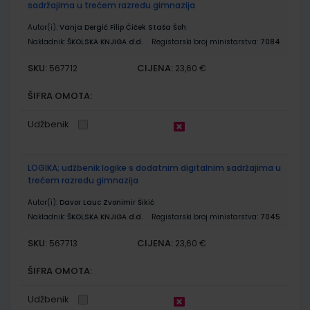
sadržajima u trećem razredu gimnazija
Autor(i):
Vanja Dergić Filip Čiček Staša Šoh
Nakladnik:
ŠKOLSKA KNJIGA d.d.
Registarski broj ministarstva:
7084
SKU:
CIJENA:
567712
23,60 €
ŠIFRA OMOTA:
Udžbenik
LOGIKA; udžbenik logike s dodatnim digitalnim sadržajima u
trećem razredu gimnazija
Autor(i):
Davor Lauc Zvonimir Šikić
Nakladnik:
ŠKOLSKA KNJIGA d.d.
Registarski broj ministarstva:
7045
SKU:
CIJENA:
567713
23,60 €
ŠIFRA OMOTA:
Udžbenik