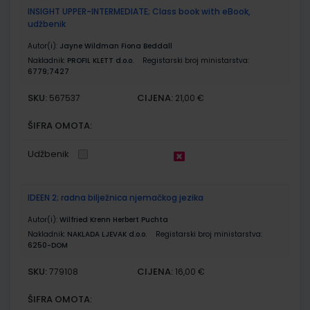
INSIGHT UPPER-INTERMEDIATE; Class book with eBook,
udžbenik
Autor(i):
Jayne Wildman Fiona Beddall
Nakladnik:
PROFIL KLETT d.o.o.
Registarski broj ministarstva:
6779;7427
SKU:
CIJENA:
567537
21,00 €
ŠIFRA OMOTA:
Udžbenik
IDEEN 2; radna bilježnica njemačkog jezika
Autor(i):
Wilfried Krenn Herbert Puchta
Nakladnik:
NAKLADA LJEVAK d.o.o.
Registarski broj ministarstva:
6250-DOM
SKU:
CIJENA:
779108
16,00 €
ŠIFRA OMOTA: