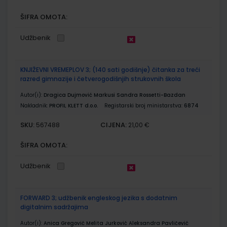
ŠIFRA OMOTA:
Udžbenik
KNJIŽEVNI VREMEPLOV 3; (140 sati godišnje) čitanka za treći
razred gimnazije i četverogodišnjih strukovnih škola
Autor(i):
Dragica Dujmović Markusi Sandra Rossetti-Bazdan
Nakladnik:
PROFIL KLETT d.o.o.
Registarski broj ministarstva:
6874
SKU:
CIJENA:
567488
21,00 €
ŠIFRA OMOTA:
Udžbenik
FORWARD 3; udžbenik engleskog jezika s dodatnim
digitalnim sadržajima
Autor(i):
Anica Gregović Melita Jurković Aleksandra Pavličević