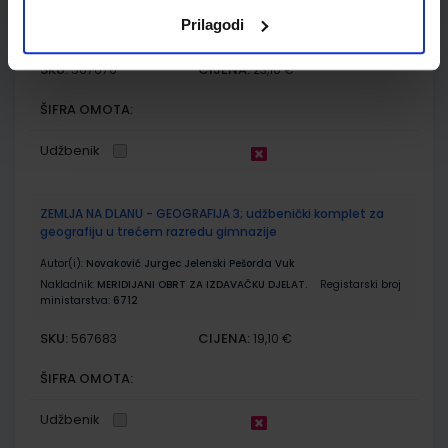
Autor(i):
Begović Luetić Novosel Petrović Peroković Rupčić Petelinc
Prilagodi
Nakladnik:
ŠKOLSKA KNJIGA d.d.
Registarski broj ministarstva:
7037
SKU:
CIJENA:
567676
23,10 €
ŠIFRA OMOTA:
Udžbenik
ZEMLJA NA DLANU - GEOGRAFIJA 3; udžbenički komplet za
geografiju u trećem razredu gimnazije
Autor(i):
Novaković Jurgec Jelenski Pešorda Vuk
Nakladnik:
MERIDIJANI OBRT ZA IZDAVAČKU DJELAT.
Registarski broj
ministarstva:
6712
SKU:
CIJENA:
567683
19,10 €
ŠIFRA OMOTA:
Udžbenik