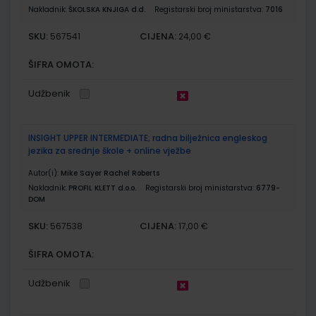
Nakladnik:
ŠKOLSKA KNJIGA d.d.
Registarski broj ministarstva:
7016
SKU:
CIJENA:
567541
24,00 €
ŠIFRA OMOTA:
Udžbenik
INSIGHT UPPER INTERMEDIATE; radna bilježnica engleskog
jezika za srednje škole + online vježbe
Autor(i):
Mike Sayer Rachel Roberts
Nakladnik:
PROFIL KLETT d.o.o.
Registarski broj ministarstva:
6779-
DOM
SKU:
CIJENA:
567538
17,00 €
ŠIFRA OMOTA:
Udžbenik