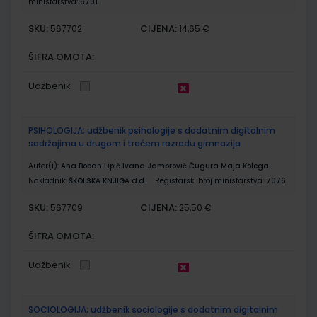
ministarstva:
6701
SKU:
CIJENA:
567702
14,65 €
ŠIFRA OMOTA:
Udžbenik
PSIHOLOGIJA; udžbenik psihologije s dodatnim digitalnim
sadržajima u drugom i trećem razredu gimnazija
Autor(i):
Ana Boban Lipić Ivana Jambrović Čugura Maja Kolega
Nakladnik:
ŠKOLSKA KNJIGA d.d.
Registarski broj ministarstva:
7076
SKU:
CIJENA:
567709
25,50 €
ŠIFRA OMOTA:
Udžbenik
SOCIOLOGIJA; udžbenik sociologije s dodatnim digitalnim