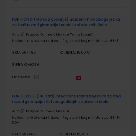
Grupirani
FON-FON 3; (140 sati godišnje) udžbenik hrvatskoga jezika
proizvodi
za treći razred gimanzije i srednjih strukovnih škola
Autor(i):
Dragica Dujmović Markusi Tanja Španjić
Nakladnik:
PROFIL KLETT d.o.o.
Registarski broj ministarstva:
6841
SKU:
CIJENA:
567486
16,00 €
ŠIFRA OMOTA:
Udžbenik
FONOPLOV 3; (140 sati) integrirana radna bilježnica za treći
razred gimnazije i četverogodišnjih strukovnih škola
Autor(i):
Dragica Dujmović Markusi
Nakladnik:
PROFIL KLETT d.o.o.
Registarski broj ministarstva:
6841-
DOM
SKU:
CIJENA:
567487
12,00 €