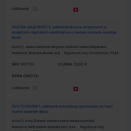
Udžbenik
LIKOVNA UMJETNOST 3; udžbenik likovne umjetnosti s
dodatnim digitalnim sadržajima u trećem razredu srednje
škole
Autor(i):
Jasna Salamon Mirjana Vučković Vesna Mišljenović
Nakladnik:
ŠKOLSKA KNJIGA d.d.
Registarski broj ministarstva:
7043
SKU:
CIJENA:
567700
23,60 €
ŠIFRA OMOTA:
Udžbenik
ŽIVOTU USUSRET; udžbenik katoličkog vjeronauka za treći
razred srednjih škola
Autor(i):
Ivica Živković Sandra Košta Nikola Kuzmičić
Nakladnik:
KRŠĆANSKA SADAŠNJOST d.o.o.
Registarski broj