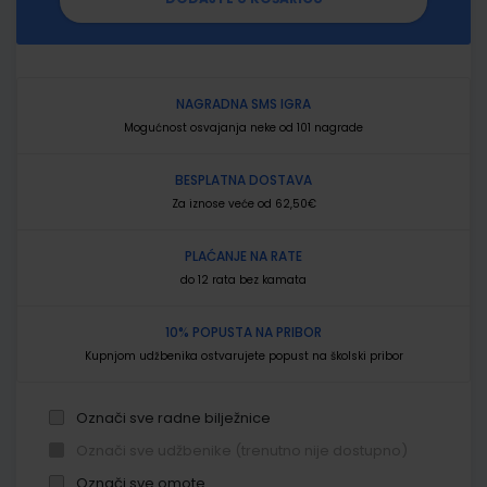
NAGRADNA SMS IGRA
Mogućnost osvajanja neke od 101 nagrade
BESPLATNA DOSTAVA
Za iznose veće od 62,50€
PLAĆANJE NA RATE
do 12 rata bez kamata
10% POPUSTA NA PRIBOR
Kupnjom udžbenika ostvarujete popust na školski pribor
Označi sve radne bilježnice
Označi sve udžbenike (trenutno nije dostupno)
Označi sve omote