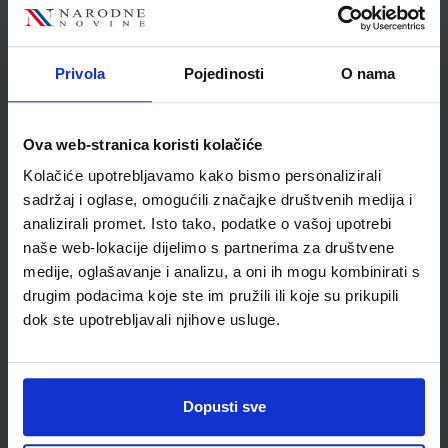
ŠIFRA OMOTA:
Privola
Pojedinosti
O nama
Udžbenik
FIZIKA OKO NAS 3; zbirka zadataka za fiziku u trećem razredu
Ova web-stranica koristi kolačiće
gimnazije
Kolačiće upotrebljavamo kako bismo personalizirali
Autor(i):
Paar Hrlec Sambolek Vadlja Rešetar
sadržaj i oglase, omogućili značajke društvenih medija i
Nakladnik:
ŠKOLSKA KNJIGA d.d.
Registarski broj ministarstva:
7010-
analizirali promet. Isto tako, podatke o vašoj upotrebi
DOM
naše web-lokacije dijelimo s partnerima za društvene
SKU:
CIJENA:
567664
17,20 €
medije, oglašavanje i analizu, a oni ih mogu kombinirati s
drugim podacima koje ste im pružili ili koje su prikupili
ŠIFRA OMOTA:
dok ste upotrebljavali njihove usluge.
Udžbenik
Dopusti sve
KEMIJA 3; udžbenik kemije s dodatnim digitalnim sadržajima
u trećem razredu gimnazije