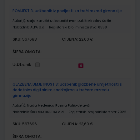
POVIJEST 3; udžbenik iz povijesti za treći razred gimnazije
Autor(i):
Maja Katušić Stipe Ledić Ivan Dukić Miroslav Šašić
Nakladnik:
ALFA d.d.
Registarski broj ministarstva:
6558
SKU:
CIJENA:
567688
22,00 €
ŠIFRA OMOTA:
Udžbenik
GLAZBENA UMJETNOST 3; udžbenik glazbene umjetnosti s
dodatnim digitalnim sadržajima u trećem razredu
gimnazije
Autor(i):
Nada Medenica Rozina Palić-Jelavić
Nakladnik:
ŠKOLSKA KNJIGA d.d.
Registarski broj ministarstva:
7022
SKU:
CIJENA:
567696
23,60 €
ŠIFRA OMOTA: