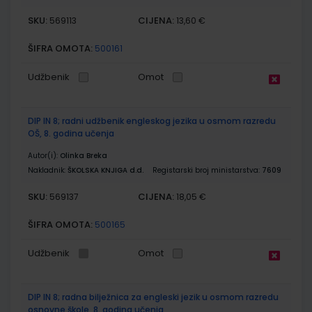
SKU:
CIJENA:
569113
13,60 €
ŠIFRA OMOTA:
500161
Udžbenik
Omot
DIP IN 8; radni udžbenik engleskog jezika u osmom razredu
OŠ, 8. godina učenja
Autor(i):
Olinka Breka
Nakladnik:
ŠKOLSKA KNJIGA d.d.
Registarski broj ministarstva:
7609
SKU:
CIJENA:
569137
18,05 €
ŠIFRA OMOTA:
500165
Udžbenik
Omot
DIP IN 8; radna bilježnica za engleski jezik u osmom razredu
osnovne škole, 8. godina učenja