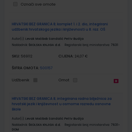
Označi sve omote
Grupirani
HRVATSKI BEZ GRANICA 8; komplet 1. i 2. dio, integrirani
proizvodi
udžbenik hrvatskoga jezika i književnosti u 8. raz. OŠ
Autor(i):
Levak Močibob Sandalić Pettv Budija
Nakladnik:
ŠKOLSKA KNJIGA d.d.
Registarski broj ministarstva:
7631
SKU:
CIJENA:
569112
24,07 €
ŠIFRA OMOTA:
500157
Udžbenik
Omot
HRVATSKI BEZ GRANICA 8; integrirana radna bilježnica za
hrvatski jezik i književnost u osmome razredu osnovne
škole
Autor(i):
Levak Močibob Sandalić Pettv Budija
Nakladnik:
ŠKOLSKA KNJIGA d.d.
Registarski broj ministarstva:
7631-
DOM