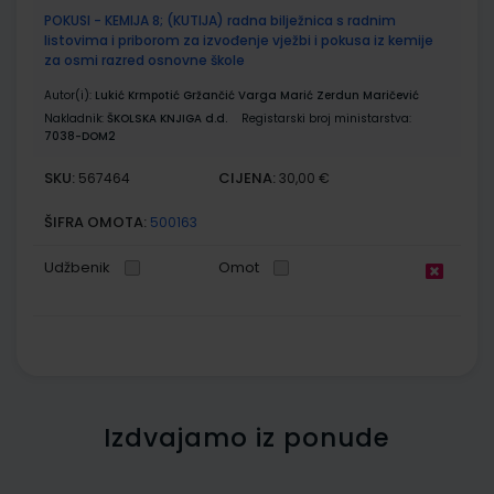
POKUSI - KEMIJA 8; (KUTIJA) radna bilježnica s radnim
listovima i priborom za izvođenje vježbi i pokusa iz kemije
za osmi razred osnovne škole
Autor(i):
Lukić Krmpotić Gržančić Varga Marić Zerdun Maričević
Nakladnik:
ŠKOLSKA KNJIGA d.d.
Registarski broj ministarstva:
7038-DOM2
SKU:
CIJENA:
567464
30,00 €
ŠIFRA OMOTA:
500163
Udžbenik
Omot
Izdvajamo iz ponude