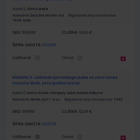
Autor(i):
Olinka Breka
Nakladnik:
ŠKOLSKA KNJIGA d.d.
Registarski broj ministarstva:
7609-DOM
SKU:
CIJENA:
569138
13,00 €
ŠIFRA OMOTA:
500165
Udžbenik
Omot
MAXIMAL 5; udžbenik njemačkoga jezika za osmi razred
osnovne škole, peta godina učenja
Autor(i):
Motta Krulak-Kempisty Glđck Reinke Klobučar
Nakladnik:
PROFIL KLETT d.o.o.
Registarski broj ministarstva:
7493
SKU:
CIJENA:
569151
12,04 €
ŠIFRA OMOTA:
500178
Udžbenik
Omot