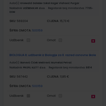
Autor(i):
Kniewald Galešev Sokol Kager Vlahović Purgar
Nakladnik:
UDŽBENIK.HR d.o.o.
Registarski broj ministarstva:
7705-
DOM
SKU:
CIJENA:
569204
15,73 €
ŠIFRA OMOTA:
500159
Udžbenik
Omot
BIOLOGIJA 8; udžbenik iz Biologije za 8. razred osnovne škole
Autor(i):
Banović Čiček Meštrović Mumelaš Petrač
Nakladnik:
PROFIL KLETT d.o.o.
Registarski broj ministarstva:
6814
SKU:
CIJENA:
567442
11,85 €
ŠIFRA OMOTA:
500159
Udžbenik
Omot