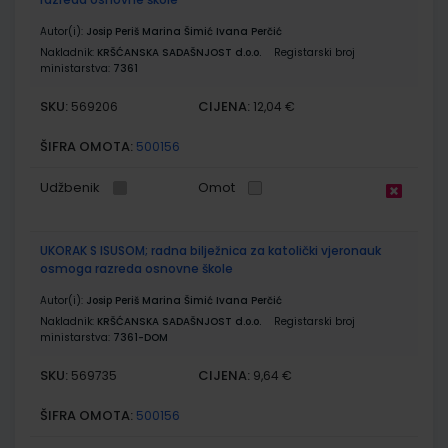
Autor(i):
Josip Periš Marina Šimić Ivana Perčić
Nakladnik:
KRŠĆANSKA SADAŠNJOST d.o.o.
Registarski broj
ministarstva:
7361
SKU:
CIJENA:
569206
12,04 €
ŠIFRA OMOTA:
500156
Udžbenik
Omot
UKORAK S ISUSOM; radna bilježnica za katolički vjeronauk
osmoga razreda osnovne škole
Autor(i):
Josip Periš Marina Šimić Ivana Perčić
Nakladnik:
KRŠĆANSKA SADAŠNJOST d.o.o.
Registarski broj
ministarstva:
7361-DOM
SKU:
CIJENA:
569735
9,64 €
ŠIFRA OMOTA:
500156