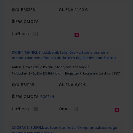
SKU:
CIJENA:
569366
14,00 €
ŠIFRA OMOTA:
Udžbenik
SVIJET TEHNIKE 8; udžbenik tehničke kulture u osmom
razredu osnovne škole s dodatnim digitalnim sadržajima
Autor(i):
Čikeš Delić Kolarić Stanojević Zenzerović
Nakladnik:
ŠKOLSKA KNJIGA d.d.
Registarski broj ministarstva:
7687
SKU:
CIJENA:
569195
6,02 €
ŠIFRA OMOTA:
500744
Udžbenik
Omot
UKORAK S ISUSOM; udžbenik za katolički vjeronauk osmoga
razreda osnovne škole