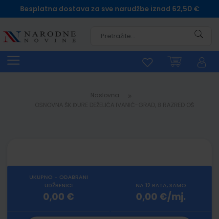
Besplatna dostava za sve narudžbe iznad 62,50 €
Pretra
Naslovna
OSNOVNA ŠK.ĐURE DEŽELIĆA IVANIĆ-GRAD, 8.RAZRED OŠ
UKUPNO - ODABRANI
UDŽBENICI
NA 12 RATA, SAMO
0,00 €
0,00 €/mj.