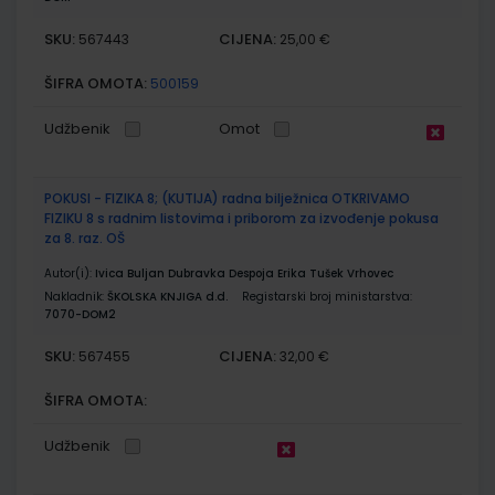
SKU:
CIJENA:
567443
25,00 €
ŠIFRA OMOTA:
500159
Udžbenik
Omot
POKUSI - FIZIKA 8; (KUTIJA) radna bilježnica OTKRIVAMO
FIZIKU 8 s radnim listovima i priborom za izvođenje pokusa
za 8. raz. OŠ
Autor(i):
Ivica Buljan Dubravka Despoja Erika Tušek Vrhovec
Nakladnik:
ŠKOLSKA KNJIGA d.d.
Registarski broj ministarstva:
7070-DOM2
SKU:
CIJENA:
567455
32,00 €
ŠIFRA OMOTA:
Udžbenik