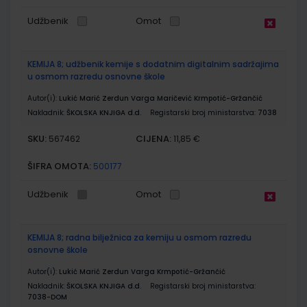
Udžbenik
Omot
KEMIJA 8; udžbenik kemije s dodatnim digitalnim sadržajima
u osmom razredu osnovne škole
Autor(i):
Lukić Marić Zerdun Varga Maričević Krmpotić-Gržančić
Nakladnik:
ŠKOLSKA KNJIGA d.d.
Registarski broj ministarstva:
7038
SKU:
CIJENA:
567462
11,85 €
ŠIFRA OMOTA:
500177
Udžbenik
Omot
KEMIJA 8; radna bilježnica za kemiju u osmom razredu
osnovne škole
Autor(i):
Lukić Marić Zerdun Varga Krmpotić-Gržančić
Nakladnik:
ŠKOLSKA KNJIGA d.d.
Registarski broj ministarstva:
7038-DOM