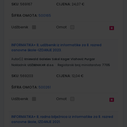
SKU:
CIJENA:
569167
24,07 €
ŠIFRA OMOTA:
500165
Udžbenik
Omot
INFORMATIKA+ 8; udžbenik iz informatike za 8. razred
osnovne škole-IZDANJE 2023.
Autor(i):
Kniewald Galešev Sokol Kager Vlahović Purgar
Nakladnik:
UDŽBENIK.HR d.o.o.
Registarski broj ministarstva:
7705
SKU:
CIJENA:
569203
12,04 €
ŠIFRA OMOTA:
500261
Udžbenik
Omot
INFORMATIKA+ 8; radna bilježnica iz informatike za 8. razred
osnovne škole, IZDANJE 2021.