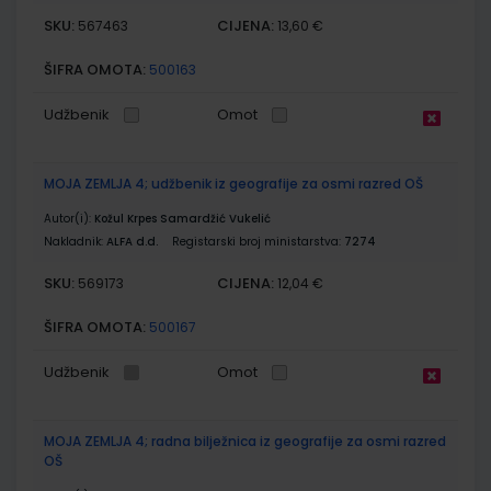
SKU:
CIJENA:
567463
13,60 €
ŠIFRA OMOTA:
500163
Udžbenik
Omot
MOJA ZEMLJA 4; udžbenik iz geografije za osmi razred OŠ
Autor(i):
Kožul Krpes Samardžić Vukelić
Nakladnik:
ALFA d.d.
Registarski broj ministarstva:
7274
SKU:
CIJENA:
569173
12,04 €
ŠIFRA OMOTA:
500167
Udžbenik
Omot
MOJA ZEMLJA 4; radna bilježnica iz geografije za osmi razred
OŠ