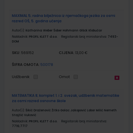
MAXIMAL 5; radna bilježnica iz njemačkoga jezika za osmi
razred OŠ, 5. godina učenja
Autor(i):
Katharina Weber Šober Hohmann Glšck Klobučar
Nakladnik:
PROFIL KLETT d.o.o.
Registarski broj ministarstva:
7493-
DOM
SKU:
CIJENA:
569152
13,00 €
ŠIFRA OMOTA:
500178
Udžbenik
Omot
MATEMATIKA 8; komplet 1. i 2. svezak, udžbenik matematike
za osmi razred osnovne škole
Autor(i):
Šikić Draženović Žitko Golac Jakopović Lobor Milić Nemeth
Stajčić Vuković
Nakladnik:
PROFIL KLETT d.o.o.
Registarski broj ministarstva:
7716;7717