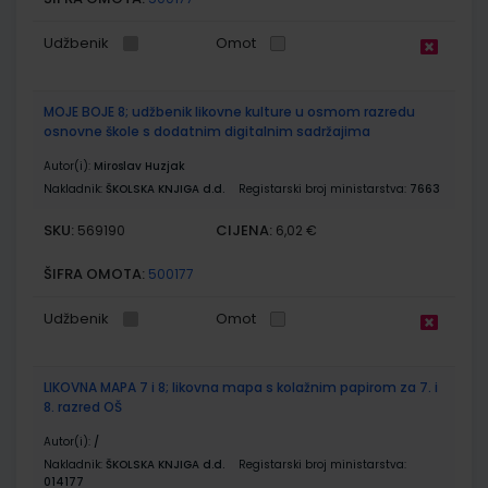
Udžbenik
Omot
MOJE BOJE 8; udžbenik likovne kulture u osmom razredu
osnovne škole s dodatnim digitalnim sadržajima
Autor(i):
Miroslav Huzjak
Nakladnik:
ŠKOLSKA KNJIGA d.d.
Registarski broj ministarstva:
7663
SKU:
CIJENA:
569190
6,02 €
ŠIFRA OMOTA:
500177
Udžbenik
Omot
LIKOVNA MAPA 7 i 8; likovna mapa s kolažnim papirom za 7. i
8. razred OŠ
Autor(i):
/
Nakladnik:
ŠKOLSKA KNJIGA d.d.
Registarski broj ministarstva:
014177