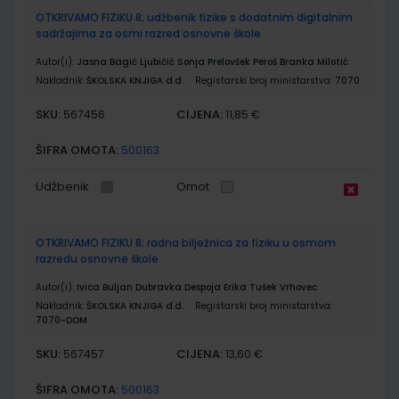
OTKRIVAMO FIZIKU 8; udžbenik fizike s dodatnim digitalnim
sadržajima za osmi razred osnovne škole
Autor(i):
Jasna Bagić Ljubičić Sonja Prelovšek Peroš Branka Milotić
Nakladnik:
ŠKOLSKA KNJIGA d.d.
Registarski broj ministarstva:
7070
SKU:
CIJENA:
567456
11,85 €
ŠIFRA OMOTA:
500163
Udžbenik
Omot
OTKRIVAMO FIZIKU 8; radna bilježnica za fiziku u osmom
razredu osnovne škole
Autor(i):
Ivica Buljan Dubravka Despoja Erika Tušek Vrhovec
Nakladnik:
ŠKOLSKA KNJIGA d.d.
Registarski broj ministarstva:
7070-DOM
SKU:
CIJENA:
567457
13,60 €
ŠIFRA OMOTA:
500163