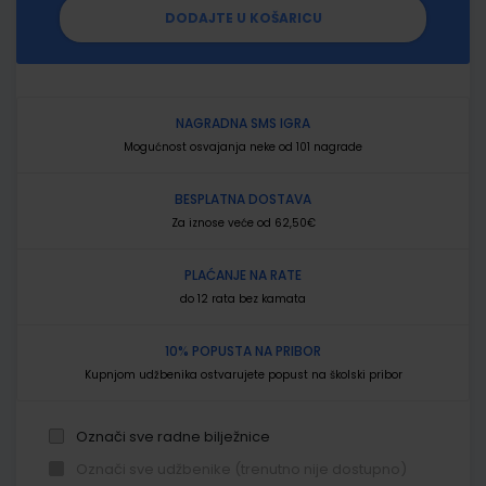
DODAJTE U KOŠARICU
NAGRADNA SMS IGRA
Mogućnost osvajanja neke od 101 nagrade
BESPLATNA DOSTAVA
Za iznose veće od 62,50€
PLAĆANJE NA RATE
do 12 rata bez kamata
10% POPUSTA NA PRIBOR
Kupnjom udžbenika ostvarujete popust na školski pribor
Označi sve radne bilježnice
Označi sve udžbenike (trenutno nije dostupno)