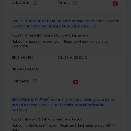
Udžbenik
Omot
SVIJET TEHNIKE 8; (KUTIJA) radni materijal za izvođenje vježbi
i praktičan rad u tehničkoj kulturi u 8.razredu OŠ
Autor(i):
Čikeš Delić Kolarić Stanojević Zenzerović
Nakladnik:
ŠKOLSKA KNJIGA d.d.
Registarski broj ministarstva:
7687-DOM
SKU:
CIJENA:
569196
28,00 €
ŠIFRA OMOTA:
Udžbenik
BIOLOGIJA 8; (KUTIJA) radna bilježnica iz biologije za osmi
razred osnovne škole s materijalima za istraživačku
nastavu
Autor(i):
Banović Čiček Kirac Meštrović Petrač
Nakladnik:
PROFIL KLETT d.o.o.
Registarski broj ministarstva:
6814-
DOM