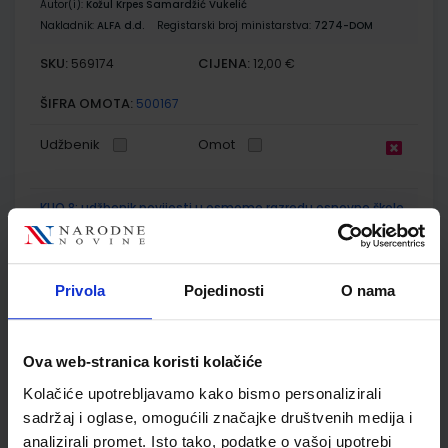
Autor(i):
Kožul Krpes Samardžić Vukelić
Nakladnik:
ALFA d.d.
Registarski broj ministarstva:
7274-DOM
SKU:
CIJENA:
569174
12,00 €
ŠIFRA OMOTA:
500167
Udžbenik
Omot
KLIO 8; udžbenik povijesti u osmome razredu osnovne škole
s dodatnim digitalnim sadržajima
Autor(i):
Krešimir Erdelja Igor Stojaković
Nakladnik:
ŠKOLSKA KNJIGA d.d.
Registarski broj ministarstva:
7641
Privola
Pojedinosti
O nama
SKU:
CIJENA:
569181
12,04 €
ŠIFRA OMOTA:
500431
Ova web-stranica koristi kolačiće
Kolačiće upotrebljavamo kako bismo personalizirali
Udžbenik
Omot
sadržaj i oglase, omogućili značajke društvenih medija i
analizirali promet. Isto tako, podatke o vašoj upotrebi