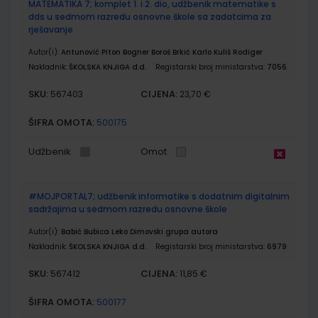
MATEMATIKA 7; komplet 1. i 2. dio, udžbenik matematike s
dds u sedmom razredu osnovne škole sa zadatcima za
rješavanje
Autor(i):
Antunović Piton Bogner Boroš Brkić Karlo Kuliš Rodiger
Nakladnik:
ŠKOLSKA KNJIGA d.d.
Registarski broj ministarstva:
7056
SKU:
CIJENA:
567403
23,70 €
ŠIFRA OMOTA:
500175
Udžbenik
Omot
#MOJPORTAL7; udžbenik informatike s dodatnim digitalnim
sadržajima u sedmom razredu osnovne škole
Autor(i):
Babić Bubica Leko Dimovski grupa autora
Nakladnik:
ŠKOLSKA KNJIGA d.d.
Registarski broj ministarstva:
6979
SKU:
CIJENA:
567412
11,85 €
ŠIFRA OMOTA:
500177