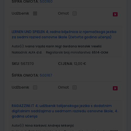
ŠIFRA OMOTA:
500160
Udžbenik
Omot
LERNEN UND SPIELEN 4; radna bilježnica iz njemačkoga jezika
za sedmi razred osnovne škole (četvrta godina učenja)
Autor(i):
Ivana Vajda Karin Nigl Gordana Matolek Veselić
Nakladnik:
ALFA d.d.
Registarski broj ministarstva:
6514-DOM
SKU:
CIJENA:
567370
12,00 €
ŠIFRA OMOTA:
500167
Udžbenik
Omot
RAGAZZINI.IT 4; udžbenik talijanskoga jezika s dodatnim
digitalnim sadržajima u sedmom razredu osnovne škole, 4.
godina učenja
Autor(i):
Nina Karković Andreja Mrkonjić