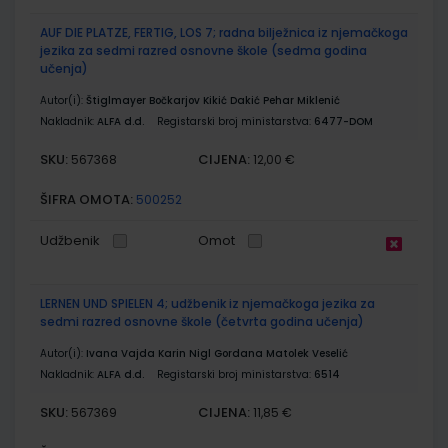
AUF DIE PLATZE, FERTIG, LOS 7; radna bilježnica iz njemačkoga
jezika za sedmi razred osnovne škole (sedma godina
učenja)
Autor(i):
Štiglmayer Bočkarjov Kikić Dakić Pehar Miklenić
Nakladnik:
ALFA d.d.
Registarski broj ministarstva:
6477-DOM
SKU:
CIJENA:
567368
12,00 €
ŠIFRA OMOTA:
500252
Udžbenik
Omot
LERNEN UND SPIELEN 4; udžbenik iz njemačkoga jezika za
sedmi razred osnovne škole (četvrta godina učenja)
Autor(i):
Ivana Vajda Karin Nigl Gordana Matolek Veselić
Nakladnik:
ALFA d.d.
Registarski broj ministarstva:
6514
SKU:
CIJENA:
567369
11,85 €