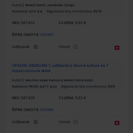
Autor(i):
Brlečić Đonlić Jambrošić Ostojić
Nakladnik:
ALFA d.d.
Registarski broj ministarstva:
6576
SKU:
CIJENA:
567424
5,92 €
ŠIFRA OMOTA:
500160
Udžbenik
Omot
OPAŽAM, OBLIKUJEM 7; udžbenik iz likovne kulture za 7.
razred osnovne škole
Autor(i):
Martina Kosec Romana Nikolić Petra Ružić
Nakladnik:
PROFIL KLETT d.o.o.
Registarski broj ministarstva:
6910
SKU:
CIJENA:
567428
5,92 €
ŠIFRA OMOTA:
500166
Udžbenik
Omot