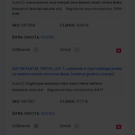
Autor(i):
Ivana Marinić Ana Posnjak Dora Božanić Malić Olinka Breka
Nakladnik:
ŠKOLSKA KNJIGA d.d.
Registarski broj ministarstva:
7014-
DOM
SKU:
CIJENA:
567358
13,00 €
ŠIFRA OMOTA:
500163
Udžbenik
Omot
AUF DIE PLATZE, FERTIG, LOS 7; udžbenik iz njemačkoga jezika
za sedmi razred osnovne škole (sedma godina učenja)
Autor(i):
Štiglmayer Bočkarjov Kikić Dakić Pehar Miklenić
Nakladnik:
ALFA d.d.
Registarski broj ministarstva:
6477
SKU:
CIJENA:
567367
17,77 €
ŠIFRA OMOTA:
500252
Udžbenik
Omot