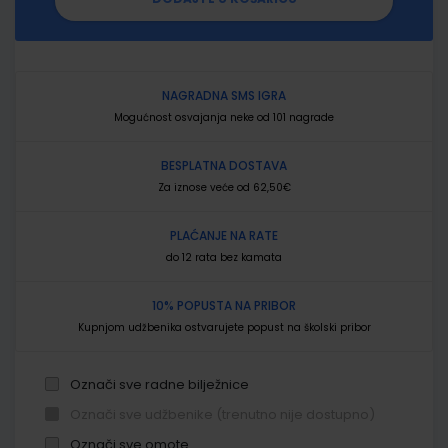
NAGRADNA SMS IGRA
Mogućnost osvajanja neke od 101 nagrade
BESPLATNA DOSTAVA
Za iznose veće od 62,50€
PLAĆANJE NA RATE
do 12 rata bez kamata
10% POPUSTA NA PRIBOR
Kupnjom udžbenika ostvarujete popust na školski pribor
Označi sve radne bilježnice
Označi sve udžbenike (trenutno nije dostupno)
Označi sve omote