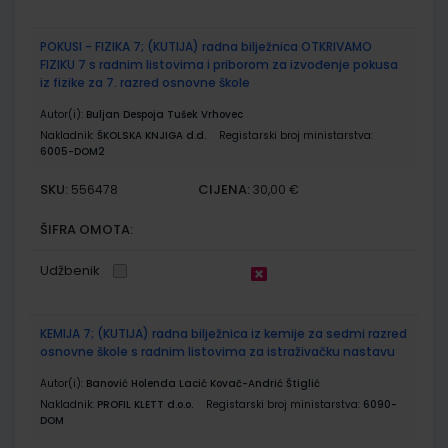
POKUSI - FIZIKA 7; (KUTIJA) radna bilježnica OTKRIVAMO
FIZIKU 7 s radnim listovima i priborom za izvođenje pokusa
iz fizike za 7. razred osnovne škole
Autor(i):
Buljan Despoja Tušek Vrhovec
Nakladnik:
ŠKOLSKA KNJIGA d.d.
Registarski broj ministarstva:
6005-DOM2
SKU:
CIJENA:
556478
30,00 €
ŠIFRA OMOTA:
Udžbenik
KEMIJA 7; (KUTIJA) radna bilježnica iz kemije za sedmi razred
osnovne škole s radnim listovima za istraživačku nastavu
Autor(i):
Banović Holenda Lacić Kovač-Andrić Štiglić
Nakladnik:
PROFIL KLETT d.o.o.
Registarski broj ministarstva:
6090-
DOM