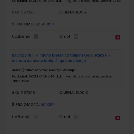
Nakladnik:
ŠKOLSKA KNJIGA d.d.
Registarski broj ministarstva:
7083
SKU:
CIJENA:
567397
11,85 €
ŠIFRA OMOTA:
500158
Udžbenik
Omot
RAGAZZINI.IT 4; radna bilježnica talijanskoga jezika u 7.
razredu osnovne škole, 4. godina učenja
Autor(i):
Nina Karković Andreja Mrkonjić
Nakladnik:
ŠKOLSKA KNJIGA d.d.
Registarski broj ministarstva:
7083-DOM
SKU:
CIJENA:
567398
13,00 €
ŠIFRA OMOTA:
500297
Udžbenik
Omot