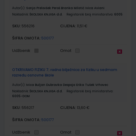
Autor(i):
Sonja Prelovšek Peroš Branka Milotić Ivica Aviani
Nakladnik:
ŠKOLSKA KNJIGA d.d.
Registarski broj ministarstva:
6005
SKU:
CIJENA:
556216
11,51 €
ŠIFRA OMOTA:
500177
Udžbenik
Omot
OTKRIVAMO FIZIKU 7; radna bilježnica za fiziku u sedmom
razredu osnovne škole
Autor(i):
Ivica Buljan Dubravka Despoja Erika Tušek Vrhovec
Nakladnik:
ŠKOLSKA KNJIGA d.d.
Registarski broj ministarstva:
6005-DOM
SKU:
CIJENA:
556217
13,60 €
ŠIFRA OMOTA:
500177
Udžbenik
Omot