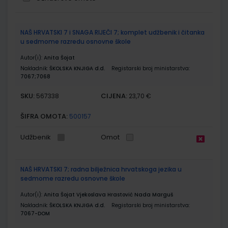
Grupirani
NAŠ HRVATSKI 7 i SNAGA RIJEČI 7; komplet udžbenik i čitanka
proizvodi
u sedmome razredu osnovne škole
Autor(i):
Anita Šojat
Nakladnik:
ŠKOLSKA KNJIGA d.d.
Registarski broj ministarstva:
7067;7068
SKU:
CIJENA:
567338
23,70 €
ŠIFRA OMOTA:
500157
Udžbenik
Omot
NAŠ HRVATSKI 7; radna bilježnica hrvatskoga jezika u
sedmome razredu osnovne škole
Autor(i):
Anita Šojat Vjekoslava Hrastović Nada Marguš
Nakladnik:
ŠKOLSKA KNJIGA d.d.
Registarski broj ministarstva:
7067-DOM