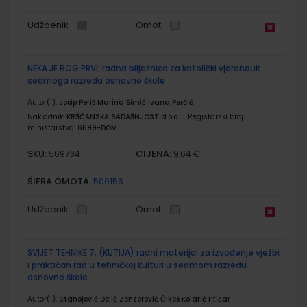
Udžbenik
Omot
NEKA JE BOG PRVI; radna bilježnica za katolički vjeronauk
sedmoga razreda osnovne škole
Autor(i):
Josip Periš Marina Šimić Ivana Perčić
Nakladnik:
KRŠĆANSKA SADAŠNJOST d.o.o.
Registarski broj
ministarstva:
6699-DOM
SKU:
CIJENA:
569734
9,64 €
ŠIFRA OMOTA:
500156
Udžbenik
Omot
SVIJET TEHNIKE 7; (KUTIJA) radni materijal za izvođenje vježbi
i praktičan rad u tehničkoj kulturi u sedmom razredu
osnovne škole
Autor(i):
Stanojević Delić Zenzerović Čikeš Kolarić Ptičar