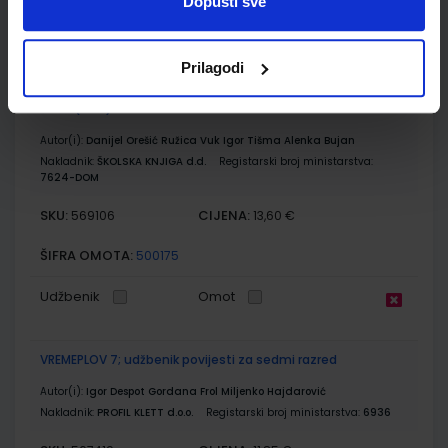
Dopusti sve
Udžbenik
Omot
Prilagodi
GEA 3; radna bilježnica za geografiju u 7. razredu osnovne
škole (2021)
Autor(i):
Danijel Orešić Ružica Vuk Igor Tišma Alenka Bujan
Nakladnik:
ŠKOLSKA KNJIGA d.d.
Registarski broj ministarstva:
7624-DOM
SKU:
CIJENA:
569106
13,60 €
ŠIFRA OMOTA:
500175
Udžbenik
Omot
VREMEPLOV 7; udžbenik povijesti za sedmi razred
Autor(i):
Igor Despot Gordana Frol Miljenko Hajdarović
Nakladnik:
PROFIL KLETT d.o.o.
Registarski broj ministarstva:
6936