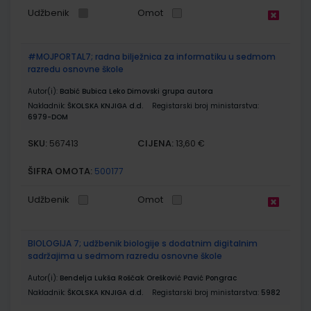
Udžbenik
Omot
#MOJPORTAL7; radna bilježnica za informatiku u sedmom
razredu osnovne škole
Autor(i):
Babić Bubica Leko Dimovski grupa autora
Nakladnik:
ŠKOLSKA KNJIGA d.d.
Registarski broj ministarstva:
6979-DOM
SKU:
CIJENA:
567413
13,60 €
ŠIFRA OMOTA:
500177
Udžbenik
Omot
BIOLOGIJA 7; udžbenik biologije s dodatnim digitalnim
sadržajima u sedmom razredu osnovne škole
Autor(i):
Bendelja Lukša Roščak Orešković Pavić Pongrac
Nakladnik:
ŠKOLSKA KNJIGA d.d.
Registarski broj ministarstva:
5982