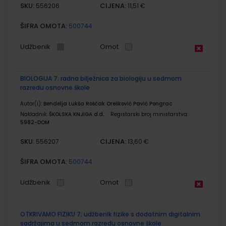
SKU:
CIJENA:
556206
11,51 €
ŠIFRA OMOTA:
500744
Udžbenik
Omot
BIOLOGIJA 7; radna bilježnica za biologiju u sedmom
razredu osnovne škole
Autor(i):
Bendelja Lukša Roščak Orešković Pavić Pongrac
Nakladnik:
ŠKOLSKA KNJIGA d.d.
Registarski broj ministarstva:
5982-DOM
SKU:
CIJENA:
556207
13,60 €
ŠIFRA OMOTA:
500744
Udžbenik
Omot
OTKRIVAMO FIZIKU 7; udžbenik fizike s dodatnim digitalnim
sadržajima u sedmom razredu osnovne škole