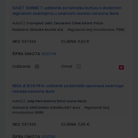
SVIJET TEHNIKE 7; udžbenik za tehničku kulturu s dodatnim
digitalnim sadržajima u sedmom razredu osnovne škole
Autor(i):
Stanojević Delić Zenzerović Čikeš Kolarić Ptičar
Nakladnik:
ŠKOLSKA KNJIGA d.d.
Registarski broj ministarstva:
7090
SKU:
CIJENA:
567434
5,92 €
ŠIFRA OMOTA:
500744
Udžbenik
Omot
NEKA JE BOG PRVI; udžbenik za katolički vjeronauk sedmoga
razreda osnovne škole
Autor(i):
Josip Periš Marina Šimić Ivana Perčić
Nakladnik:
KRŠĆANSKA SADAŠNJOST d.o.o.
Registarski broj
ministarstva:
6699
SKU:
CIJENA:
567436
11,85 €
ŠIFRA OMOTA:
500156