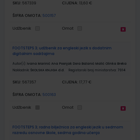
SKU:
CIJENA:
567339
13,60 €
ŠIFRA OMOTA:
500157
Udžbenik
Omot
FOOTSTEPS 3; udžbenik za engleski jezik s dodatnim
digitalnim sadržajima
Autor(i):
Ivana Marinić Ana Posnjak Dora Božanić Malić Olinka Breka
Nakladnik:
ŠKOLSKA KNJIGA d.d.
Registarski broj ministarstva:
7014
SKU:
CIJENA:
567357
17,77 €
ŠIFRA OMOTA:
500163
Udžbenik
Omot
FOOTSTEPS 3; radna bilježnica za engleski jezik u sedmom
razredu osnovne škole, sedma godina učenja