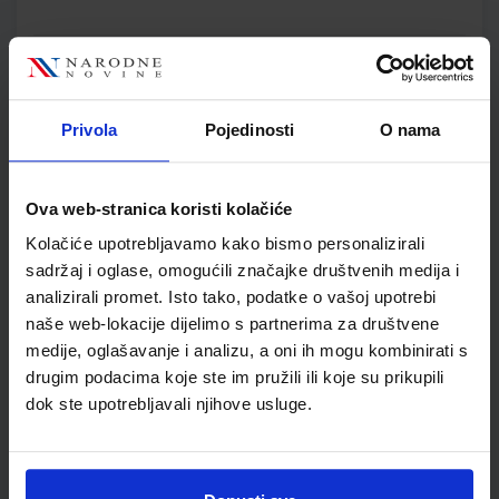
KEMIJA 7; udžbenik kemije za sedmi razred osnovne škole
Autor(i):
Banović Holenda Lacić Kovač-Andrić Štiglić
Nakladnik:
PROFIL KLETT d.o.o.
Registarski broj ministarstva:
6090
Privola
Pojedinosti
O nama
SKU:
CIJENA:
556219
11,51 €
ŠIFRA OMOTA:
500261
Ova web-stranica koristi kolačiće
Kolačiće upotrebljavamo kako bismo personalizirali
Udžbenik
Omot
sadržaj i oglase, omogućili značajke društvenih medija i
analizirali promet. Isto tako, podatke o vašoj upotrebi
GEA 3; udžbenik geografije u sedmom razredu osnovne
naše web-lokacije dijelimo s partnerima za društvene
škole (2021)
medije, oglašavanje i analizu, a oni ih mogu kombinirati s
Autor(i):
Danijel Orešić Igor Tišma Ružica Vuk Alenka Bujan
drugim podacima koje ste im pružili ili koje su prikupili
Nakladnik:
ŠKOLSKA KNJIGA d.d.
Registarski broj ministarstva:
7624
dok ste upotrebljavali njihove usluge.
SKU:
CIJENA:
569105
12,04 €
ŠIFRA OMOTA:
500175