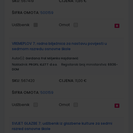
SKU:
CIJENA:
567419
11,85 €
ŠIFRA OMOTA:
500159
Udžbenik
Omot
VREMEPLOV 7; radna bilježnica za nastavu povijesti u
sedmom razredu osnovne škole
Autor(i):
Gordana Frol Miljenko Hajdarović
Nakladnik:
PROFIL KLETT d.o.o.
Registarski broj ministarstva:
6936-
DOM
SKU:
CIJENA:
567420
11,00 €
ŠIFRA OMOTA:
500159
Udžbenik
Omot
SVIJET GLAZBE 7; udžbenik iz glazbene kulture za sedmi
razred osnovne škole