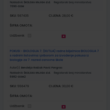
Nakladnik:
ŠKOLSKA KNJIGA d.d.
Registarski broj ministarstva:
7090-DOM
SKU:
CIJENA:
567435
28,00 €
ŠIFRA OMOTA:
Udžbenik
POKUSI - BIOLOGIJA 7; (KUTIJA) radna bilježnica BIOLOGIJA 7
s radnim listovima i priborom za izvođenje pokusa iz
biologije za 7. razred osnovne škole
Autor(i):
Bendelja Roščak Pavić Pongrac
Nakladnik:
ŠKOLSKA KNJIGA d.d.
Registarski broj ministarstva:
5982-DOM2
SKU:
CIJENA:
556479
30,00 €
ŠIFRA OMOTA:
Udžbenik