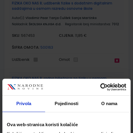
FIZIKA OKO NAS 8; udžbenik fizike s dodatnim digitalnim
sadržajima u osmom razredu osnovne škole
Autor(i):
Vladimir Paar Tanja Ćulibrk Sanja Martinko
Nakladnik:
ŠKOLSKA KNJIGA d.d.
Registarski broj ministarstva:
7012
SKU:
CIJENA:
567453
11,85 €
ŠIFRA OMOTA:
500163
Udžbenik
Omot
FIZIKA OKO NAS 8; radna bilježnica za fiziku u osmom
razredu osnovne škole
Autor(i):
Paar Ćulibrk Klaić Martinko Sila Tušek Vrhovec
Nakladnik:
ŠKOLSKA KNJIGA d.d.
Registarski broj ministarstva:
7012-
Privola
Pojedinosti
O nama
DOM
SKU:
CIJENA:
567454
13,60 €
Ova web-stranica koristi kolačiće
ŠIFRA OMOTA:
500163