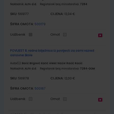
Nakladnik:
ALFA d.d.
Registarski broj ministarstva:
7284
SKU:
CIJENA:
569177
12,04 €
ŠIFRA OMOTA:
500179
Udžbenik
Omot
POVIJEST 8; radna bilježnica iz povijesti za osmi razred
osnovne škole
Autor(i):
Barić Brigović Kačić Alesić Nazor Racić Racić
Nakladnik:
ALFA d.d.
Registarski broj ministarstva:
7284-DOM
SKU:
CIJENA:
569178
12,00 €
ŠIFRA OMOTA:
500167
Udžbenik
Omot