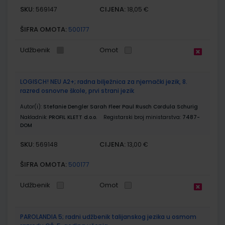
SKU:
CIJENA:
569147
18,05 €
ŠIFRA OMOTA:
500177
Udžbenik
Omot
LOGISCH! NEU A2+; radna bilježnica za njemački jezik, 8.
razred osnovne škole, prvi strani jezik
Autor(i):
Stefanie Dengler Sarah Fleer Paul Rusch Cordula Schurig
Nakladnik:
PROFIL KLETT d.o.o.
Registarski broj ministarstva:
7487-
DOM
SKU:
CIJENA:
569148
13,00 €
ŠIFRA OMOTA:
500177
Udžbenik
Omot
PAROLANDIA 5; radni udžbenik talijanskog jezika u osmom