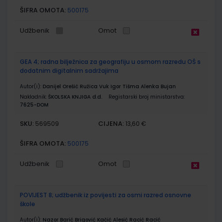
ŠIFRA OMOTA:
500175
Udžbenik
Omot
GEA 4; radna bilježnica za geografiju u osmom razredu OŠ s
dodatnim digitalnim sadržajima
Autor(i):
Danijel Orešić Ružica Vuk Igor Tišma Alenka Bujan
Nakladnik:
ŠKOLSKA KNJIGA d.d.
Registarski broj ministarstva:
7625-DOM
SKU:
CIJENA:
569509
13,60 €
ŠIFRA OMOTA:
500175
Udžbenik
Omot
POVIJEST 8; udžbenik iz povijesti za osmi razred osnovne
škole
Autor(i):
Nazor Barić Brigović Kačić Alesić Racić Racić