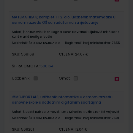
MATEMATIKA 8; komplet 1. I 2. dio, udžbenik matematike u
osmom razredu OŠ sa zadatcima za rješavanje
Autor(i):
Antunović Piton Bogner Boroš Havranek Bijuković Brkić Karlo
Kuliš Matić Rodiger Vučić
Nakladnik:
ŠKOLSKA KNJIGA d.d.
Registarski broj ministarstva:
7655
SKU:
CIJENA:
569168
24,07 €
ŠIFRA OMOTA:
500164
Udžbenik
Omot
#MOJPORTAL8; udžbenik informatike u osmom razredu
osnovne škole s dodatnim digitalnim sadržajima
Autor(i):
Babić Bubica Dimovski Leko Mihočka Ružić Stančić Vejnović
Nakladnik:
ŠKOLSKA KNJIGA d.d.
Registarski broj ministarstva:
7601
SKU:
CIJENA:
569201
12,04 €