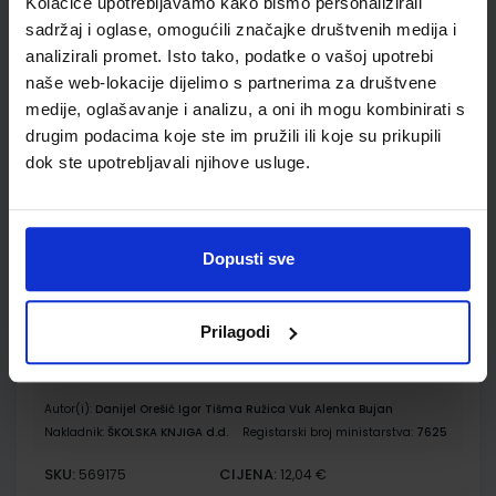
Kolačiće upotrebljavamo kako bismo personalizirali
Udžbenik
Omot
sadržaj i oglase, omogućili značajke društvenih medija i
analizirali promet. Isto tako, podatke o vašoj upotrebi
naše web-lokacije dijelimo s partnerima za društvene
KEMIJA 8; udžbenik kemije za osmi razred osnovne škole
medije, oglašavanje i analizu, a oni ih mogu kombinirati s
Autor(i):
Roko Vladušić Sanda Šimičić Miroslav Pernar
drugim podacima koje ste im pružili ili koje su prikupili
Nakladnik:
PROFIL KLETT d.o.o.
Registarski broj ministarstva:
6867
dok ste upotrebljavali njihove usluge.
SKU:
CIJENA:
567461
11,85 €
ŠIFRA OMOTA:
500261
Dopusti sve
Udžbenik
Omot
Prilagodi
GEA 4; udžbenik za geografiju u osmom razredu OŠ s
dodatnim digitalnim sadržajima
Autor(i):
Danijel Orešić Igor Tišma Ružica Vuk Alenka Bujan
Nakladnik:
ŠKOLSKA KNJIGA d.d.
Registarski broj ministarstva:
7625
SKU:
CIJENA:
569175
12,04 €