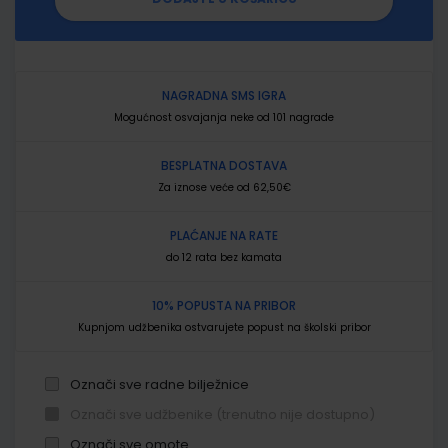
NAGRADNA SMS IGRA
Mogućnost osvajanja neke od 101 nagrade
BESPLATNA DOSTAVA
Za iznose veće od 62,50€
PLAĆANJE NA RATE
do 12 rata bez kamata
10% POPUSTA NA PRIBOR
Kupnjom udžbenika ostvarujete popust na školski pribor
Označi sve radne bilježnice
Označi sve udžbenike (trenutno nije dostupno)
Označi sve omote