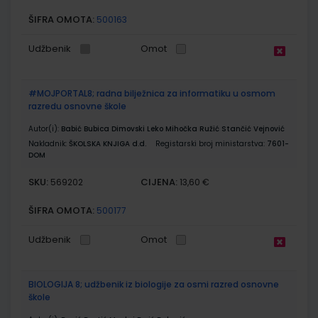
ŠIFRA OMOTA:
500163
Udžbenik
Omot
#MOJPORTAL8; radna bilježnica za informatiku u osmom
razredu osnovne škole
Autor(i):
Babić Bubica Dimovski Leko Mihočka Ružić Stančić Vejnović
Nakladnik:
ŠKOLSKA KNJIGA d.d.
Registarski broj ministarstva:
7601-
DOM
SKU:
CIJENA:
569202
13,60 €
ŠIFRA OMOTA:
500177
Udžbenik
Omot
BIOLOGIJA 8; udžbenik iz biologije za osmi razred osnovne
škole