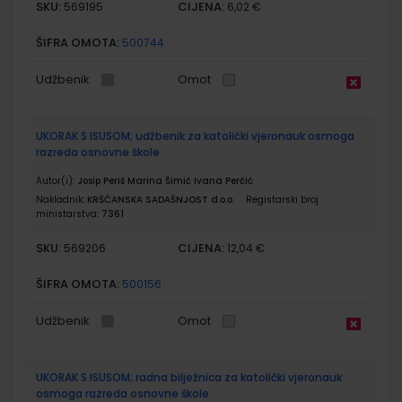
SKU:
CIJENA:
569195
6,02 €
ŠIFRA OMOTA:
500744
Udžbenik
Omot
UKORAK S ISUSOM; udžbenik za katolički vjeronauk osmoga
razreda osnovne škole
Autor(i):
Josip Periš Marina Šimić Ivana Perčić
Nakladnik:
KRŠĆANSKA SADAŠNJOST d.o.o.
Registarski broj
ministarstva:
7361
SKU:
CIJENA:
569206
12,04 €
ŠIFRA OMOTA:
500156
Udžbenik
Omot
UKORAK S ISUSOM; radna bilježnica za katolički vjeronauk
osmoga razreda osnovne škole