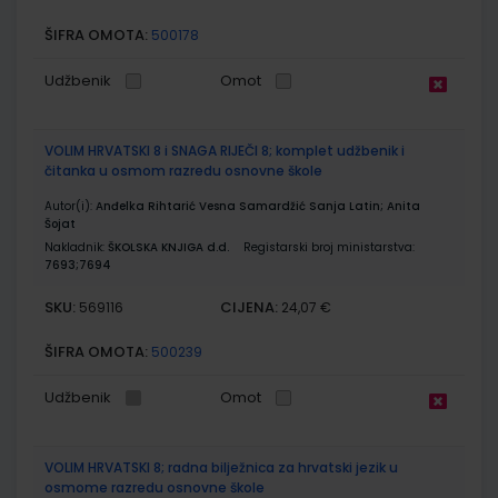
ŠIFRA OMOTA:
500178
Udžbenik
Omot
VOLIM HRVATSKI 8 i SNAGA RIJEČI 8; komplet udžbenik i
čitanka u osmom razredu osnovne škole
Autor(i):
Anđelka Rihtarić Vesna Samardžić Sanja Latin; Anita
Šojat
Nakladnik:
ŠKOLSKA KNJIGA d.d.
Registarski broj ministarstva:
7693;7694
SKU:
CIJENA:
569116
24,07 €
ŠIFRA OMOTA:
500239
Udžbenik
Omot
VOLIM HRVATSKI 8; radna bilježnica za hrvatski jezik u
osmome razredu osnovne škole