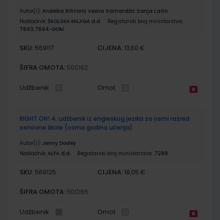
Autor(i):
Anđelka Rihtarić Vesna Samardžić Sanja Latin
Nakladnik:
ŠKOLSKA KNJIGA d.d.
Registarski broj ministarstva:
7693;7694-DOM
SKU:
CIJENA:
569117
13,60 €
ŠIFRA OMOTA:
500162
Udžbenik
Omot
RIGHT ON! 4; udžbenik iz engleskog jezika za osmi razred
osnovne škole (osma godina učenja)
Autor(i):
Jenny Dooley
Nakladnik:
ALFA d.d.
Registarski broj ministarstva:
7288
SKU:
CIJENA:
569125
18,05 €
ŠIFRA OMOTA:
500165
Udžbenik
Omot