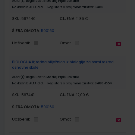
Autor(i):
Begić Bastić Madaj Prpić Bakarić
Nakladnik:
ALFA d.d.
Registarski broj ministarstva:
6480
SKU:
CIJENA:
567440
11,85 €
ŠIFRA OMOTA:
500160
Udžbenik
Omot
BIOLOGIJA 8; radna bilježnica iz biologije za osmi razred
osnovne škole
Autor(i):
Begić Bastić Madaj Prpić Bakarić
Nakladnik:
ALFA d.d.
Registarski broj ministarstva:
6480-DOM
SKU:
CIJENA:
567441
12,00 €
ŠIFRA OMOTA:
500160
Udžbenik
Omot