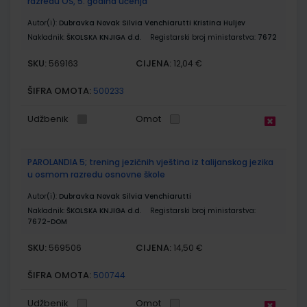
razredu OŠ, 5. godina učenja
Autor(i):
Dubravka Novak Silvia Venchiarutti Kristina Huljev
Nakladnik:
ŠKOLSKA KNJIGA d.d.
Registarski broj ministarstva:
7672
SKU:
CIJENA:
569163
12,04 €
ŠIFRA OMOTA:
500233
Udžbenik
Omot
PAROLANDIA 5; trening jezičnih vještina iz talijanskog jezika
u osmom razredu osnovne škole
Autor(i):
Dubravka Novak Silvia Venchiarutti
Nakladnik:
ŠKOLSKA KNJIGA d.d.
Registarski broj ministarstva:
7672-DOM
SKU:
CIJENA:
569506
14,50 €
ŠIFRA OMOTA:
500744
Udžbenik
Omot