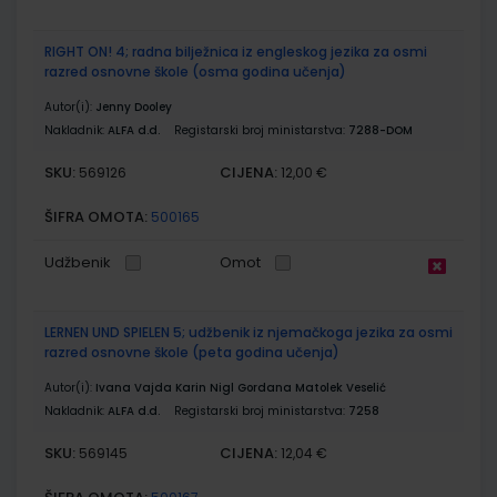
RIGHT ON! 4; radna bilježnica iz engleskog jezika za osmi
razred osnovne škole (osma godina učenja)
Autor(i):
Jenny Dooley
Nakladnik:
ALFA d.d.
Registarski broj ministarstva:
7288-DOM
SKU:
CIJENA:
569126
12,00 €
ŠIFRA OMOTA:
500165
Udžbenik
Omot
LERNEN UND SPIELEN 5; udžbenik iz njemačkoga jezika za osmi
razred osnovne škole (peta godina učenja)
Autor(i):
Ivana Vajda Karin Nigl Gordana Matolek Veselić
Nakladnik:
ALFA d.d.
Registarski broj ministarstva:
7258
SKU:
CIJENA:
569145
12,04 €