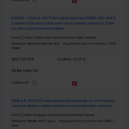
POKUSI - FIZIKA 8; (KUTIJA) radna bilježnica FIZIKA OKO NAS 8
s radnim listovima i priborom za izvođenje pokusa iz fizike
za osmi razred osnovne škole
Autor(i):
Paar Ćulibrk Klaić Martinko Sila Tušek Vrhovec
Nakladnik:
ŠKOLSKA KNJIGA d.d.
Registarski broj ministarstva:
7012-
DOM2
SKU:
CIJENA:
567458
32,00 €
ŠIFRA OMOTA:
Udžbenik
KEMIJA 8; (KUTIJA) radna bilježnica iz kemije za osmi razred
osnovne škole s radnim listićima za istraživačku nastavu
Autor(i):
Roko Vladušić Sanda Šimičić Miroslav Pernar
Nakladnik:
PROFIL KLETT d.o.o.
Registarski broj ministarstva:
6867-
DOM