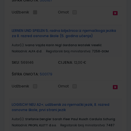
ŠIFRA OMOTA:
500167
Udžbenik
Omot
LERNEN UND SPIELEN 5; radna bilježnica iz njemačkoga jezika
za 8. razred osnovne škole (5. godina učenja)
Autor(i):
Ivana Vajda Karin Nigl Gordana Matolek Veselić
Nakladnik:
ALFA d.d.
Registarski broj ministarstva:
7258-DOM
SKU:
CIJENA:
569146
12,00 €
ŠIFRA OMOTA:
500179
Udžbenik
Omot
LOGISCH! NEU A2+; udžbenik za njemački jezik, 8. razred
osnovne škole, prvi strani jezik
Autor(i):
Stefanie Dengler Sarah Fleer Paul Rusch Cordula Schurig
Nakladnik:
PROFIL KLETT d.o.o.
Registarski broj ministarstva:
7487