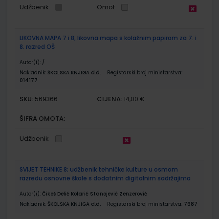
Udžbenik
Omot
LIKOVNA MAPA 7 i 8; likovna mapa s kolažnim papirom za 7. i
8. razred OŠ
Autor(i):
/
Nakladnik:
ŠKOLSKA KNJIGA d.d.
Registarski broj ministarstva:
014177
SKU:
CIJENA:
569366
14,00 €
ŠIFRA OMOTA:
Udžbenik
SVIJET TEHNIKE 8; udžbenik tehničke kulture u osmom
razredu osnovne škole s dodatnim digitalnim sadržajima
Autor(i):
Čikeš Delić Kolarić Stanojević Zenzerović
Nakladnik:
ŠKOLSKA KNJIGA d.d.
Registarski broj ministarstva:
7687