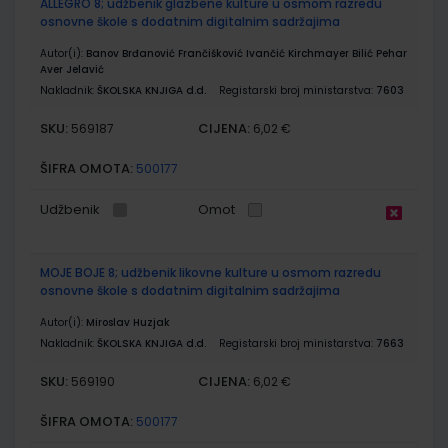
ALLEGRO 8; udžbenik glazbene kulture u osmom razredu
osnovne škole s dodatnim digitalnim sadržajima
Autor(i):
Banov Brđanović Frančišković Ivančić Kirchmayer Bilić Pehar
Aver Jelavić
Nakladnik:
ŠKOLSKA KNJIGA d.d.
Registarski broj ministarstva:
7603
SKU:
CIJENA:
569187
6,02 €
ŠIFRA OMOTA:
500177
Udžbenik
Omot
MOJE BOJE 8; udžbenik likovne kulture u osmom razredu
osnovne škole s dodatnim digitalnim sadržajima
Autor(i):
Miroslav Huzjak
Nakladnik:
ŠKOLSKA KNJIGA d.d.
Registarski broj ministarstva:
7663
SKU:
CIJENA:
569190
6,02 €
ŠIFRA OMOTA:
500177