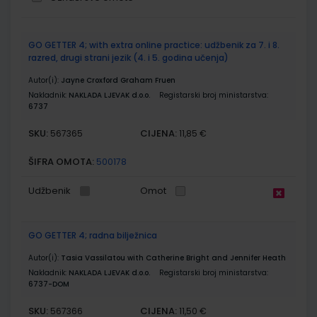
Grupirani
GO GETTER 4; with extra online practice: udžbenik za 7. i 8.
proizvodi
razred, drugi strani jezik (4. i 5. godina učenja)
Autor(i):
Jayne Croxford Graham Fruen
Nakladnik:
NAKLADA LJEVAK d.o.o.
Registarski broj ministarstva:
6737
SKU:
CIJENA:
567365
11,85 €
ŠIFRA OMOTA:
500178
Udžbenik
Omot
GO GETTER 4; radna bilježnica
Autor(i):
Tasia Vassilatou with Catherine Bright and Jennifer Heath
Nakladnik:
NAKLADA LJEVAK d.o.o.
Registarski broj ministarstva:
6737-DOM
SKU:
CIJENA:
567366
11,50 €