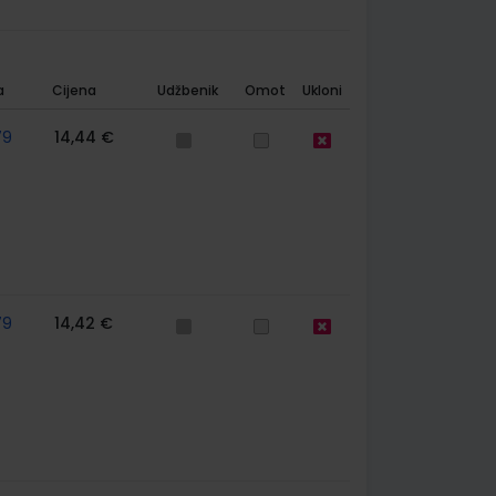
a
Cijena
Udžbenik
Omot
Ukloni
79
14,44 €
79
14,42 €