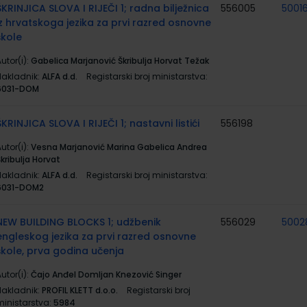
ŠKRINJICA SLOVA I RIJEČI 1; radna bilježnica
556005
5001
iz hrvatskoga jezika za prvi razred osnovne
škole
utor(i):
Gabelica Marjanović Škribulja Horvat Težak
Nakladnik:
ALFA d.d.
Registarski broj ministarstva:
6031-DOM
ŠKRINJICA SLOVA I RIJEČI 1; nastavni listići
556198
utor(i):
Vesna Marjanović Marina Gabelica Andrea
kribulja Horvat
Nakladnik:
ALFA d.d.
Registarski broj ministarstva:
6031-DOM2
NEW BUILDING BLOCKS 1; udžbenik
556029
5002
engleskog jezika za prvi razred osnovne
škole, prva godina učenja
utor(i):
Čajo Anđel Domljan Knezović Singer
Nakladnik:
PROFIL KLETT d.o.o.
Registarski broj
ministarstva:
5984