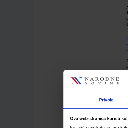
A
A
Privola
A
Ova web-stranica koristi kol
Kolačiće upotrebljavamo kako 