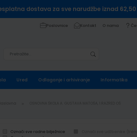
esplatna dostava za sve narudžbe iznad 62,50
Poslovnice
Kontakt
O nama
Če
Pretražite
Pretražite
ola
Ured
Odlaganje i arhiviranje
Informatika
Naslovna
OSNOVNA ŠKOLA A. GUSTAVA MATOŠA, 1.RAZRED OŠ
Označi sve radne bilježnice
Označi sve udžbenike (tren