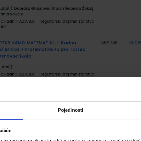
utor(i):
Dubraka Glasnović Gracin Gabriela Žokalj
Tanja Soucie
Nakladnik:
ALFA d.d.
Registarski broj ministarstva:
6103
OTKRIVAMO MATEMATIKU 1; Radna
569736
5001
bilježnica iz matematike za prvi razred
osnovne škole
utor(i):
Nakladnik:
ALFA d.d.
Registarski broj ministarstva:
6102-DOM
OTKRIVAMO MATEMATIKU 1; zbirka
556499
5001
zadataka iz matematike za prvi razred
osnovne škole
Pojedinosti
utor(i):
Dubravka Glasnović Gracin Gabriela Žokalj
Tanja Soucie
ačiće
Nakladnik:
ALFA d.d.
Registarski broj ministarstva:
6102-DOM2
bismo personalizirali sadržaj i oglase, omogućili značajke društv