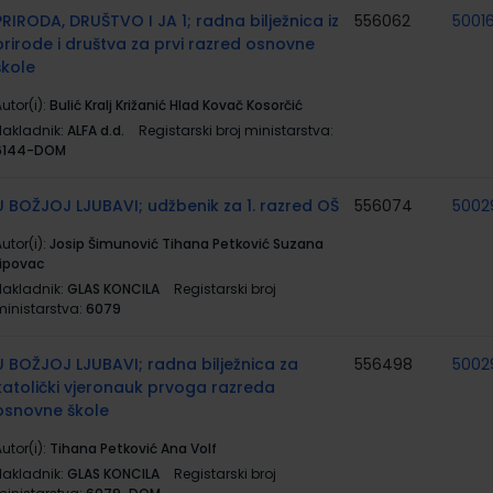
PRIRODA, DRUŠTVO I JA 1; radna bilježnica iz
556062
5001
prirode i društva za prvi razred osnovne
škole
utor(i):
Bulić Kralj Križanić Hlad Kovač Kosorčić
Nakladnik:
ALFA d.d.
Registarski broj ministarstva:
6144-DOM
U BOŽJOJ LJUBAVI; udžbenik za 1. razred OŠ
556074
5002
utor(i):
Josip Šimunović Tihana Petković Suzana
Lipovac
Nakladnik:
GLAS KONCILA
Registarski broj
ministarstva:
6079
U BOŽJOJ LJUBAVI; radna bilježnica za
556498
5002
katolički vjeronauk prvoga razreda
osnovne škole
utor(i):
Tihana Petković Ana Volf
Nakladnik:
GLAS KONCILA
Registarski broj