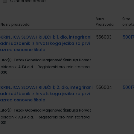
Označi sve omote
Šifra
Šifra
Naziv proizvoda
Proizvoda
omot
rupirani
roizvodi
ŠKRINJICA SLOVA I RIJEČI 1; 1. dio, integrirani
556003
5001
radni udžbenik iz hrvatskoga jezika za prvi
razred osnovne škole
utor(i):
Težak Gabelica Marjanović Škribulja Horvat
Nakladnik:
ALFA d.d.
Registarski broj ministarstva:
6030
ŠKRINJICA SLOVA I RIJEČI 1; 2. dio, integrirani
556004
5001
radni udžbenik iz hrvatskoga jezika za prvi
razred osnovne škole
utor(i):
Težak Gabelica Marjanović Škribulja Horvat
Nakladnik:
ALFA d.d.
Registarski broj ministarstva:
6031