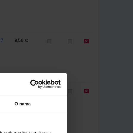
67
9,50 €
67
9,50 €
O nama
enih medija i analizirali