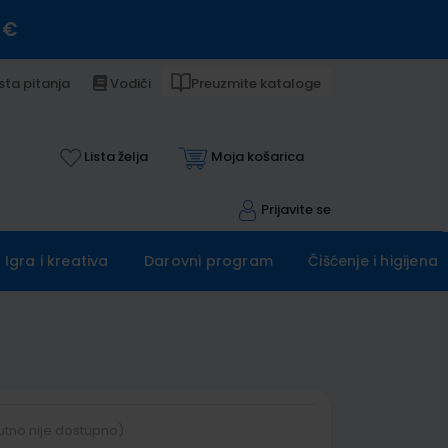
 €
sta pitanja
Vodiči
Preuzmite kataloge
Lista želja
Moja košarica
Prijavite se
Igra i kreativa
Darovni program
Čišćenje i higijena
utno nije dostupno)