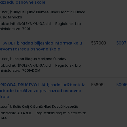
razredu osnovne škole
utor(i):
Blagus Ljubić Klemše Flisar Odorčić Bubica
Ružić Mihočka
Nakladnik:
ŠKOLSKA KNJIGA d.d.
Registarski broj
ministarstva:
7001
E-SVIJET 1; radna bilježnica informatike u
567003
5007
prvom razredu osnovne škole
utor(i):
Josipa Blagus Marijana Šundov
Nakladnik:
ŠKOLSKA KNJIGA d.d.
Registarski broj
ministarstva:
7001-DOM
PRIRODA, DRUŠTVO I JA 1; radni udžbenik iz
556061
5001
prirode i društva za prvi razred osnovne
škole
utor(i):
Bulić Kralj Križanić Hlad Kovač Kosorčić
Nakladnik:
ALFA d.d.
Registarski broj ministarstva:
6144