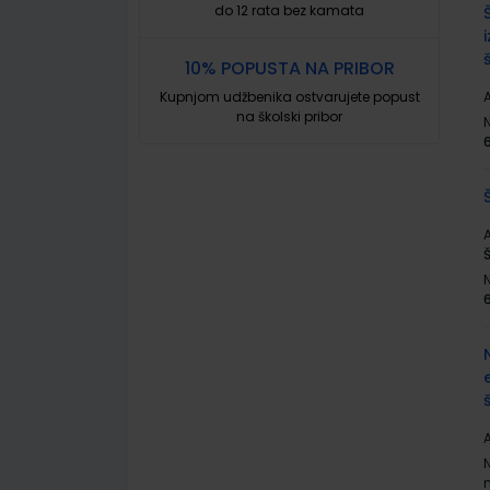
do 12 rata bez kamata
10% POPUSTA NA PRIBOR
Kupnjom udžbenika ostvarujete popust
A
na školski pribor
A
Š
A