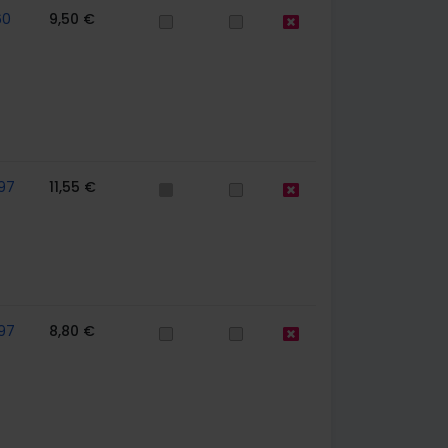
60
9,50 €
97
11,55 €
97
8,80 €