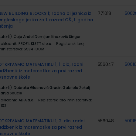
NEW BUILDING BLOCKS 1; radna bilježnica iz
771018
5002
engleskoga jezika za 1. razred OŠ., I. godina
učenja
utor(i):
Čajo Anđel Domljan Knezović Singer
Nakladnik:
PROFIL KLETT d.o.o.
Registarski broj
ministarstva:
5984-DOM
OTKRIVAMO MATEMATIKU 1; 1. dio, radni
556047
5001
udžbenik iz matematike za prvi razred
osnovne škole
utor(i):
Dubraka Glasnović Gracin Gabriela Žokalj
Tanja Soucie
Nakladnik:
ALFA d.d.
Registarski broj ministarstva:
6102
OTKRIVAMO MATEMATIKU 1; 2. dio, radni
556048
5001
udžbenik iz matematike za prvi razred
osnovne škole