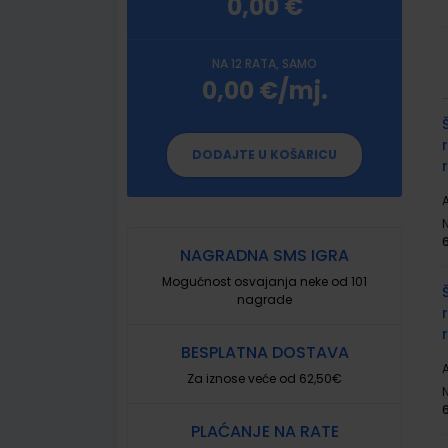
0,00 €
NA 12 RATA, SAMO
0,00 €/mj.
G
p
DODAJTE U KOŠARICU
A
NAGRADNA SMS IGRA
Mogućnost osvajanja neke od 101
nagrade
BESPLATNA DOSTAVA
A
Za iznose veće od 62,50€
PLAĆANJE NA RATE