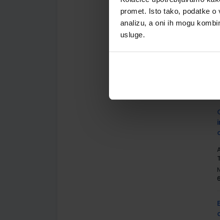
promet. Isto tako, podatke o 
analizu, a oni ih mogu kombini
usluge.
A
A