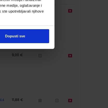
ene medije, oglašavanje i
9,00 €
k ste upotrebljavali njihove
Dopusti sve
9,00 €
44
11,88 €