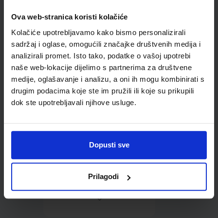
Ova web-stranica koristi kolačiće
Omot PVC za školske
Kolačiće upotrebljavamo kako bismo personalizirali
udžbenike; dimenzije
433x272; tip 167
sadržaj i oglase, omogućili značajke društvenih medija i
analizirali promet. Isto tako, podatke o vašoj upotrebi
naše web-lokacije dijelimo s partnerima za društvene
medije, oglašavanje i analizu, a oni ih mogu kombinirati s
drugim podacima koje ste im pružili ili koje su prikupili
dok ste upotrebljavali njihove usluge.
0,85 €
Dopusti sve
Prilagodi