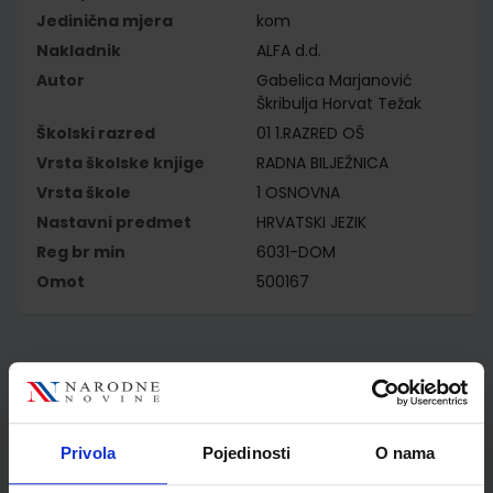
Jedinična mjera
kom
Nakladnik
ALFA d.d.
Autor
Gabelica Marjanović
Škribulja Horvat Težak
Školski razred
01 1.RAZRED OŠ
Vrsta školske knjige
RADNA BILJEŽNICA
Vrsta škole
1 OSNOVNA
Nastavni predmet
HRVATSKI JEZIK
Reg br min
6031-DOM
Omot
500167
Kupci najčešće biraju..
Privola
Pojedinosti
O nama