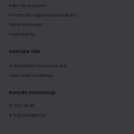
Kako do popusta
Privatnost i sigurnost podataka
Načini plaćanja
Uvjeti kupnje
Saznajte više
O Narodnim novinama d.d.
Opći uvjeti korištenja
Kontakt informacije
01 650 28 80
e-trgovina@nn.hr