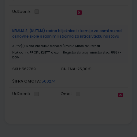
Udžbenik
KEMIJA 8; (KUTIJA) radna bilježnica iz kemije za osmi razred
osnovne škole s radnim listićima za istraživačku nastavu
Autor(i):
Roko Vladušić Sanda Šimičić Miroslav Pernar
Nakladnik:
PROFIL KLETT d.o.o.
Registarski broj ministarstva:
6867-
DOM
SKU:
CIJENA:
567769
25,00 €
ŠIFRA OMOTA:
500274
Udžbenik
Omot