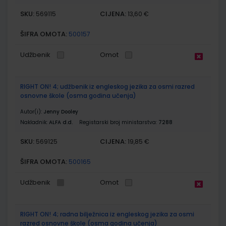
SKU:
CIJENA:
569115
13,60 €
ŠIFRA OMOTA:
500157
Udžbenik
Omot
RIGHT ON! 4; udžbenik iz engleskog jezika za osmi razred
osnovne škole (osma godina učenja)
Autor(i):
Jenny Dooley
Nakladnik:
ALFA d.d.
Registarski broj ministarstva:
7288
SKU:
CIJENA:
569125
19,85 €
ŠIFRA OMOTA:
500165
Udžbenik
Omot
RIGHT ON! 4; radna bilježnica iz engleskog jezika za osmi
razred osnovne škole (osma godina učenja)