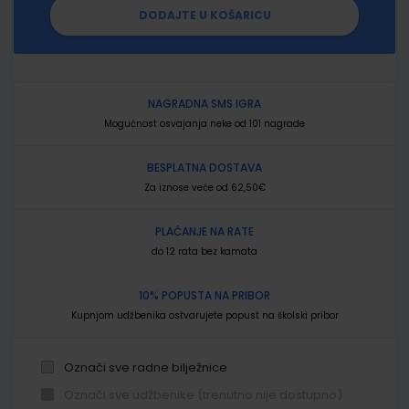
DODAJTE U KOŠARICU
NAGRADNA SMS IGRA
Mogućnost osvajanja neke od 101 nagrade
BESPLATNA DOSTAVA
Za iznose veće od 62,50€
PLAĆANJE NA RATE
do 12 rata bez kamata
10% POPUSTA NA PRIBOR
Kupnjom udžbenika ostvarujete popust na školski pribor
Označi sve radne bilježnice
Označi sve udžbenike (trenutno nije dostupno)