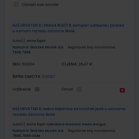
Označi sve omote
Grupirani
NAŠ HRVATSKI 8 i SNAGA RIJEČI 8; komplet udžbenik i čitanka
proizvodi
u osmom razredu osnovne škole
Autor(i):
Anita Šojat
Nakladnik:
ŠKOLSKA KNJIGA d.d.
Registarski broj ministarstva:
7665;7666
SKU:
CIJENA:
569114
26,47 €
ŠIFRA OMOTA:
500157
Udžbenik
Omot
NAŠ HRVATSKI 8; radna bilježnica za hrvatski jezik u osmome
razredu osnovne škole
Autor(i):
Anita Šojat Vjekoslava Hrastović Nada Marguš
Nakladnik:
ŠKOLSKA KNJIGA d.d.
Registarski broj ministarstva:
7665;7666-DOM