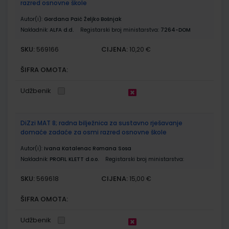
razred osnovne škole
Autor(i):
Gordana Paić Željko Bošnjak
Nakladnik:
ALFA d.d.
Registarski broj ministarstva:
7264-DOM
SKU:
CIJENA:
569166
10,20 €
ŠIFRA OMOTA:
Udžbenik
DiZzi MAT 8; radna bilježnica za sustavno rješavanje
domaće zadaće za osmi razred osnovne škole
Autor(i):
Ivana Katalenac Romana Sosa
Nakladnik:
PROFIL KLETT d.o.o.
Registarski broj ministarstva:
SKU:
CIJENA:
569618
15,00 €
ŠIFRA OMOTA:
Udžbenik