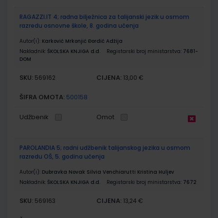
RAGAZZI.IT 4; radna bilježnica za talijanski jezik u osmom
razredu osnovne škole, 8. godina učenja
Autor(i):
Karković Mrkonjić Đordić Adžija
Nakladnik:
ŠKOLSKA KNJIGA d.d.
Registarski broj ministarstva:
7681-
DOM
SKU:
CIJENA:
569162
13,00 €
ŠIFRA OMOTA:
500158
Udžbenik
Omot
PAROLANDIA 5; radni udžbenik talijanskog jezika u osmom
razredu OŠ, 5. godina učenja
Autor(i):
Dubravka Novak Silvia Venchiarutti Kristina Huljev
Nakladnik:
ŠKOLSKA KNJIGA d.d.
Registarski broj ministarstva:
7672
SKU:
CIJENA:
569163
13,24 €