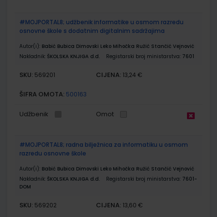
#MOJPORTAL8; udžbenik informatike u osmom razredu
osnovne škole s dodatnim digitalnim sadržajima
Autor(i):
Babić Bubica Dimovski Leko Mihočka Ružić Stančić Vejnović
Nakladnik:
ŠKOLSKA KNJIGA d.d.
Registarski broj ministarstva:
7601
SKU:
CIJENA:
569201
13,24 €
ŠIFRA OMOTA:
500163
Udžbenik
Omot
#MOJPORTAL8; radna bilježnica za informatiku u osmom
razredu osnovne škole
Autor(i):
Babić Bubica Dimovski Leko Mihočka Ružić Stančić Vejnović
Nakladnik:
ŠKOLSKA KNJIGA d.d.
Registarski broj ministarstva:
7601-
DOM
SKU:
CIJENA:
569202
13,60 €