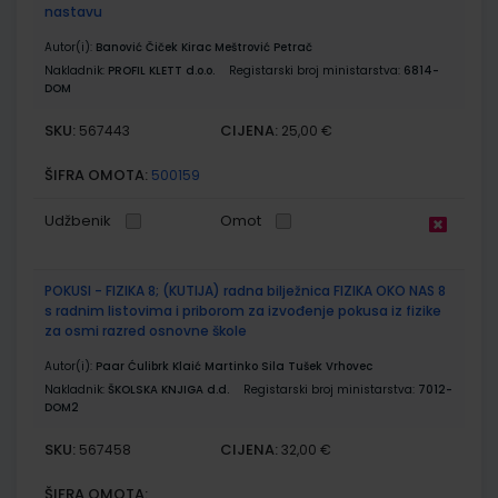
nastavu
Autor(i):
Banović Čiček Kirac Meštrović Petrač
Nakladnik:
PROFIL KLETT d.o.o.
Registarski broj ministarstva:
6814-
DOM
SKU:
CIJENA:
567443
25,00 €
ŠIFRA OMOTA:
500159
Udžbenik
Omot
POKUSI - FIZIKA 8; (KUTIJA) radna bilježnica FIZIKA OKO NAS 8
s radnim listovima i priborom za izvođenje pokusa iz fizike
za osmi razred osnovne škole
Autor(i):
Paar Ćulibrk Klaić Martinko Sila Tušek Vrhovec
Nakladnik:
ŠKOLSKA KNJIGA d.d.
Registarski broj ministarstva:
7012-
DOM2
SKU:
CIJENA:
567458
32,00 €
ŠIFRA OMOTA: