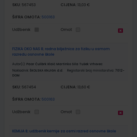
SKU:
CIJENA:
567453
13,03 €
ŠIFRA OMOTA:
500163
Udžbenik
Omot
FIZIKA OKO NAS 8; radna bilježnica za fiziku u osmom
razredu osnovne škole
Autor(i):
Paar Ćulibrk Klaić Martinko Sila Tušek Vrhovec
Nakladnik:
ŠKOLSKA KNJIGA d.d.
Registarski broj ministarstva:
7012-
DOM
SKU:
CIJENA:
567454
13,60 €
ŠIFRA OMOTA:
500163
Udžbenik
Omot
KEMIJA 8; udžbenik kemije za osmi razred osnovne škole