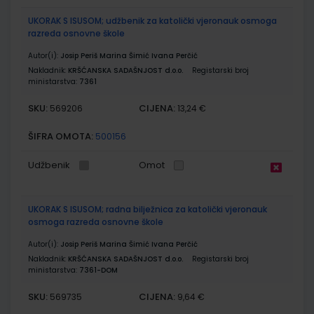
UKORAK S ISUSOM; udžbenik za katolički vjeronauk osmoga
razreda osnovne škole
Autor(i):
Josip Periš Marina Šimić Ivana Perčić
Nakladnik:
KRŠĆANSKA SADAŠNJOST d.o.o.
Registarski broj
ministarstva:
7361
SKU:
CIJENA:
569206
13,24 €
ŠIFRA OMOTA:
500156
Udžbenik
Omot
UKORAK S ISUSOM; radna bilježnica za katolički vjeronauk
osmoga razreda osnovne škole
Autor(i):
Josip Periš Marina Šimić Ivana Perčić
Nakladnik:
KRŠĆANSKA SADAŠNJOST d.o.o.
Registarski broj
ministarstva:
7361-DOM
SKU:
CIJENA:
569735
9,64 €