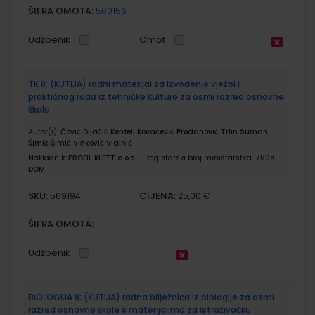
ŠIFRA OMOTA:
500156
Udžbenik
Omot
TK 8; (KUTIJA) radni materijal za izvođenje vježbi i
praktičnog rada iz tehničke kulture za osmi razred osnovne
škole
Autor(i):
Čović Dijačić Kenfelj Kovačević Prodanović Trlin Suman
Šimić Šimić Vinković Vlainić
Nakladnik:
PROFIL KLETT d.o.o.
Registarski broj ministarstva:
7508-
DOM
SKU:
CIJENA:
569194
25,00 €
ŠIFRA OMOTA:
Udžbenik
BIOLOGIJA 8; (KUTIJA) radna bilježnica iz biologije za osmi
razred osnovne škole s materijalima za istraživačku