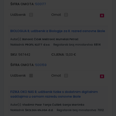
ŠIFRA OMOTA:
500177
Udžbenik
Omot
BIOLOGIJA 8; udžbenik iz Biologije za 8. razred osnovne škole
Autor(i):
Banović Čiček Meštrović Mumelaš Petrač
Nakladnik:
PROFIL KLETT d.o.o.
Registarski broj ministarstva:
6814
SKU:
CIJENA:
567442
13,03 €
ŠIFRA OMOTA:
500159
Udžbenik
Omot
FIZIKA OKO NAS 8; udžbenik fizike s dodatnim digitalnim
sadržajima u osmom razredu osnovne škole
Autor(i):
Vladimir Paar Tanja Ćulibrk Sanja Martinko
Nakladnik:
ŠKOLSKA KNJIGA d.d.
Registarski broj ministarstva:
7012