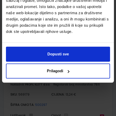
sadržaj i oglase, omogućili značajke društvenih medija i
MOJA ZEMLJA 4; radna bilježnica iz geografije za osmi razred
OŠ
analizirali promet. Isto tako, podatke o vašoj upotrebi
naše web-lokacije dijelimo s partnerima za društvene
Autor(i):
Kožul Krpes Samardžić Vukelić
medije, oglašavanje i analizu, a oni ih mogu kombinirati s
Nakladnik:
ALFA d.d.
Registarski broj ministarstva:
7274-DOM
drugim podacima koje ste im pružili ili koje su prikupili
SKU:
CIJENA:
569174
12,00 €
dok ste upotrebljavali njihove usluge.
ŠIFRA OMOTA:
500167
Udžbenik
Omot
Dopusti sve
VREMEPLOV 8; udžbenik povijesti za osmi razred osnovne
škole
Prilagodi
Autor(i):
Tomislav Bogdanović Miljenko Hajdarović Domagoj Švigir
Nakladnik:
PROFIL KLETT d.o.o.
Registarski broj ministarstva:
7511
SKU:
CIJENA:
569179
13,24 €
ŠIFRA OMOTA:
500297
Udžbenik
Omot