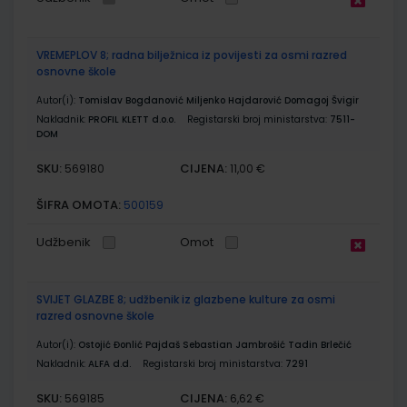
VREMEPLOV 8; radna bilježnica iz povijesti za osmi razred
osnovne škole
Autor(i):
Tomislav Bogdanović Miljenko Hajdarović Domagoj Švigir
Nakladnik:
PROFIL KLETT d.o.o.
Registarski broj ministarstva:
7511-
DOM
SKU:
CIJENA:
569180
11,00 €
ŠIFRA OMOTA:
500159
Udžbenik
Omot
SVIJET GLAZBE 8; udžbenik iz glazbene kulture za osmi
razred osnovne škole
Autor(i):
Ostojić Đonlić Pajdaš Sebastian Jambrošić Tadin Brlečić
Nakladnik:
ALFA d.d.
Registarski broj ministarstva:
7291
SKU:
CIJENA:
569185
6,62 €