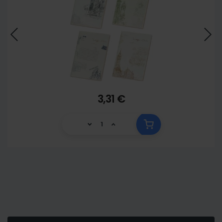
3,31 €