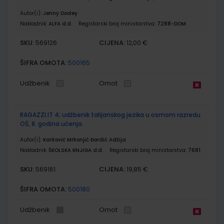
Autor(i):
Jenny Dooley
Nakladnik:
ALFA d.d.
Registarski broj ministarstva:
7288-DOM
SKU:
CIJENA:
569126
12,00 €
ŠIFRA OMOTA:
500165
Udžbenik
Omot
RAGAZZI.IT 4; udžbenik talijanskog jezika u osmom razredu
OŠ, 8. godina učenja
Autor(i):
Karković Mrkonjić Đordić Adžija
Nakladnik:
ŠKOLSKA KNJIGA d.d.
Registarski broj ministarstva:
7681
SKU:
CIJENA:
569161
19,85 €
ŠIFRA OMOTA:
500180
Udžbenik
Omot