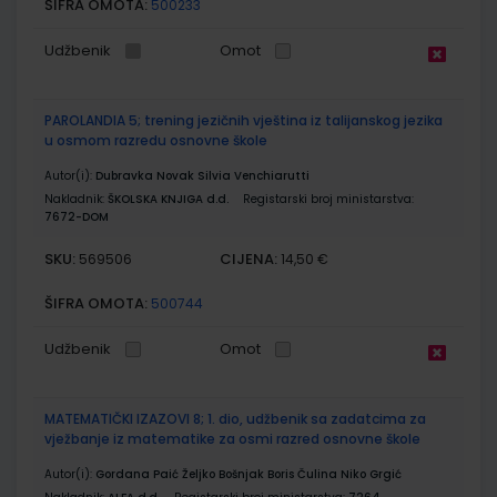
ŠIFRA OMOTA:
500233
Udžbenik
Omot
PAROLANDIA 5; trening jezičnih vještina iz talijanskog jezika
u osmom razredu osnovne škole
Autor(i):
Dubravka Novak Silvia Venchiarutti
Nakladnik:
ŠKOLSKA KNJIGA d.d.
Registarski broj ministarstva:
7672-DOM
SKU:
CIJENA:
569506
14,50 €
ŠIFRA OMOTA:
500744
Udžbenik
Omot
MATEMATIČKI IZAZOVI 8; 1. dio, udžbenik sa zadatcima za
vježbanje iz matematike za osmi razred osnovne škole
Autor(i):
Gordana Paić Željko Bošnjak Boris Čulina Niko Grgić