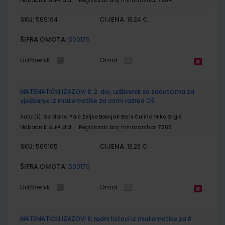
Nakladnik:
ALFA d.d.
Registarski broj ministarstva:
7264
SKU:
CIJENA:
569164
13,24 €
ŠIFRA OMOTA:
500179
Udžbenik
Omot
MATEMATIČKI IZAZOVI 8; 2. dio, udžbenik sa zadatcima za
vježbanje iz matematike za osmi razred OŠ
Autor(i):
Gordana Paić Željko Bošnjak Boris Čulina Niko Grgić
Nakladnik:
ALFA d.d.
Registarski broj ministarstva:
7265
SKU:
CIJENA:
569165
13,23 €
ŠIFRA OMOTA:
500179
Udžbenik
Omot
MATEMATIČKI IZAZOVI 8; radni listovi iz matematike za 8.