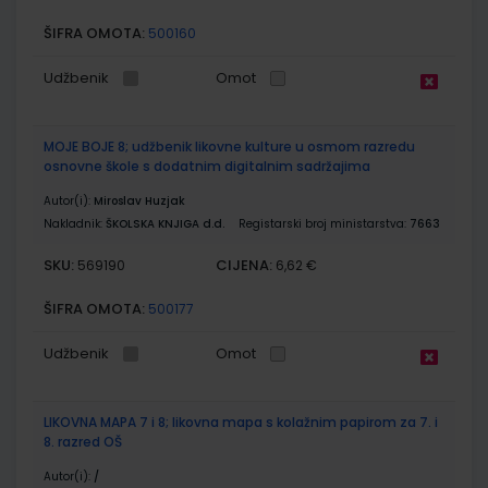
ŠIFRA OMOTA:
500160
Udžbenik
Omot
MOJE BOJE 8; udžbenik likovne kulture u osmom razredu
osnovne škole s dodatnim digitalnim sadržajima
Autor(i):
Miroslav Huzjak
Nakladnik:
ŠKOLSKA KNJIGA d.d.
Registarski broj ministarstva:
7663
SKU:
CIJENA:
569190
6,62 €
ŠIFRA OMOTA:
500177
Udžbenik
Omot
LIKOVNA MAPA 7 i 8; likovna mapa s kolažnim papirom za 7. i
8. razred OŠ
Autor(i):
/