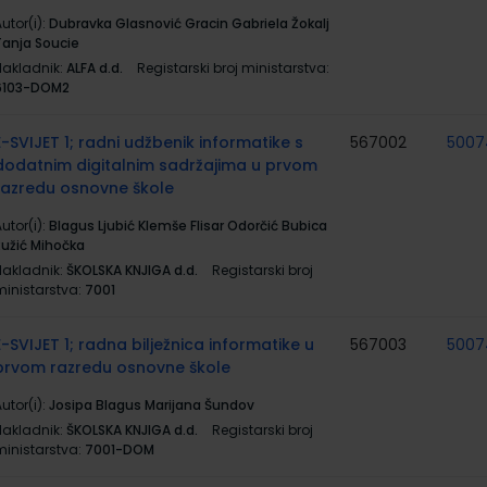
utor(i):
Dubravka Glasnović Gracin Gabriela Žokalj
Tanja Soucie
Nakladnik:
ALFA d.d.
Registarski broj ministarstva:
6103-DOM2
E-SVIJET 1; radni udžbenik informatike s
567002
5007
dodatnim digitalnim sadržajima u prvom
razredu osnovne škole
utor(i):
Blagus Ljubić Klemše Flisar Odorčić Bubica
Ružić Mihočka
Nakladnik:
ŠKOLSKA KNJIGA d.d.
Registarski broj
ministarstva:
7001
E-SVIJET 1; radna bilježnica informatike u
567003
5007
prvom razredu osnovne škole
utor(i):
Josipa Blagus Marijana Šundov
Nakladnik:
ŠKOLSKA KNJIGA d.d.
Registarski broj
ministarstva:
7001-DOM