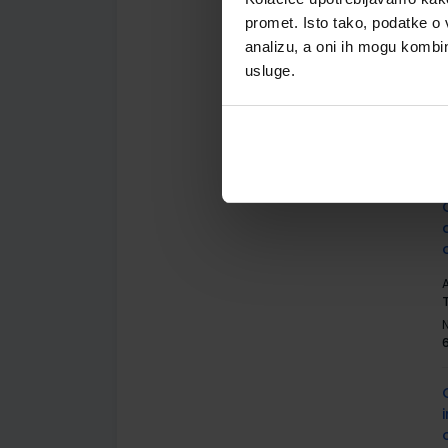
promet. Isto tako, podatke o 
analizu, a oni ih mogu kombini
usluge.
A
A