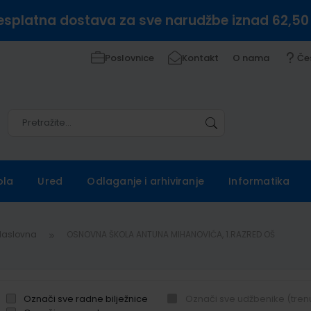
esplatna dostava za sve narudžbe iznad 62,50
Poslovnice
Kontakt
O nama
Če
Pretražite
Pretražite
ola
Ured
Odlaganje i arhiviranje
Informatika
Naslovna
OSNOVNA ŠKOLA ANTUNA MIHANOVIĆA, 1.RAZRED OŠ
Označi sve radne bilježnice
Označi sve udžbenike (tren