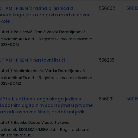
ČITAM I PIŠEM 1; radna bilježnica iz
556002
5001
hrvatskoga jezika za prvi razred osnovne
škole
utor(i):
Pavličević-Franić Velički Domišljanović
Nakladnik:
ALFA d.d.
Registarski broj ministarstva:
6029-DOM
ČITAM I PIŠEM 1; nastavni listići
556235
utor(i):
Vladimira Velički Vlatka Domišljanović
Nakladnik:
ALFA d.d.
Registarski broj ministarstva:
6029-DOM2
DIP IN 1; udžbenik engleskoga jezika s
556031
5001
dodatnim digitalnim sadržajima u prvome
razredu osnovne škole, prvi strani jezik
utor(i):
Biserka Džeba Vlasta Živković
Nakladnik:
ŠKOLSKA KNJIGA d.d.
Registarski broj
ministarstva:
5991