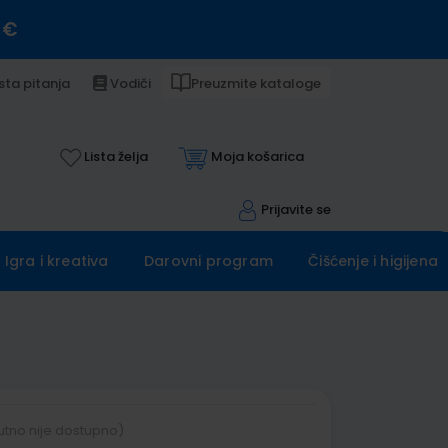
 €
sta pitanja
Vodiči
Preuzmite kataloge
Lista želja
Moja košarica
Prijavite se
Igra i kreativa
Darovni program
Čišćenje i higijena
utno nije dostupno)