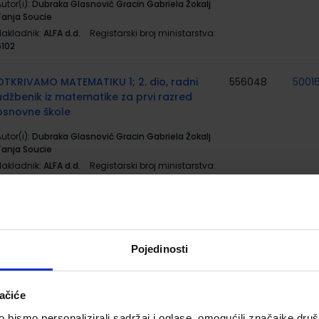
utor(i):
Dubraka Glasnović Gracin Gabriela Žokalj
Tanja Soucie
Nakladnik:
ALFA d.d.
Registarski broj ministarstva:
6102
OTKRIVAMO MATEMATIKU 1; 2. dio, radni
556048
5001
udžbenik iz matematike za prvi razred
osnovne škole
utor(i):
Dubraka Glasnović Gracin Gabriela Žokalj
Tanja Soucie
Nakladnik:
ALFA d.d.
Registarski broj ministarstva:
6103
OTKRIVAMO MATEMATIKU 1; Radna
569736
5001
bilježnica iz matematike za prvi razred
osnovne škole
Pojedinosti
utor(i):
Nakladnik:
ALFA d.d.
Registarski broj ministarstva:
ačiće
6102-DOM
bismo personalizirali sadržaj i oglase, omogućili značajke društv