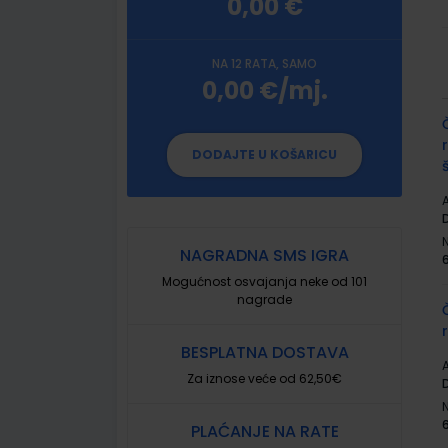
0,00 €
NA 12 RATA, SAMO
0,00 €/mj.
G
p
DODAJTE U KOŠARICU
A
NAGRADNA SMS IGRA
Mogućnost osvajanja neke od 101
nagrade
BESPLATNA DOSTAVA
A
Za iznose veće od 62,50€
PLAĆANJE NA RATE