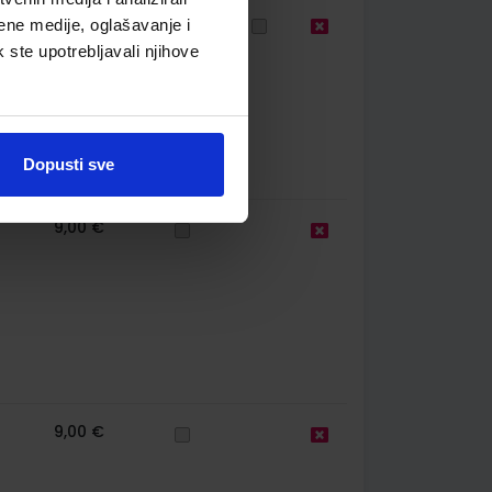
67
9,50 €
ene medije, oglašavanje i
k ste upotrebljavali njihove
Dopusti sve
9,00 €
9,00 €