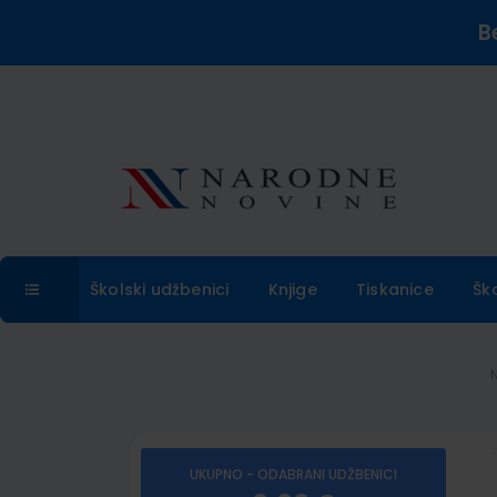
B
Školski udžbenici
Knjige
Tiskanice
Šk
UKUPNO - ODABRANI UDŽBENICI