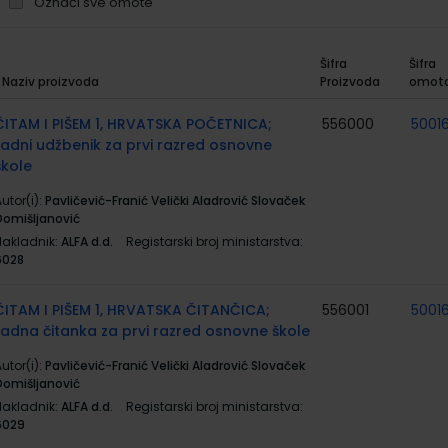
Označi sve omote
Šifra
Šifra
Naziv proizvoda
Proizvoda
omot
rupirani
roizvodi
ČITAM I PIŠEM 1, HRVATSKA POČETNICA;
556000
5001
radni udžbenik za prvi razred osnovne
škole
utor(i):
Pavličević-Franić Velički Aladrović Slovaček
Domišljanović
Nakladnik:
ALFA d.d.
Registarski broj ministarstva:
6028
ČITAM I PIŠEM 1, HRVATSKA ČITANČICA;
556001
5001
radna čitanka za prvi razred osnovne škole
utor(i):
Pavličević-Franić Velički Aladrović Slovaček
Domišljanović
Nakladnik:
ALFA d.d.
Registarski broj ministarstva:
6029