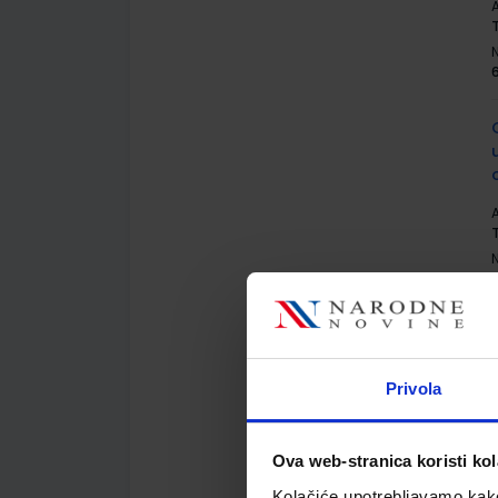
A
A
Privola
A
Ova web-stranica koristi kol
Kolačiće upotrebljavamo kako 