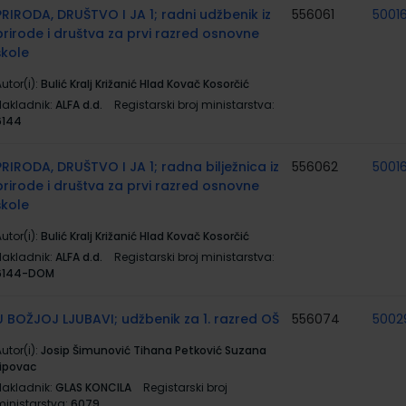
PRIRODA, DRUŠTVO I JA 1; radni udžbenik iz
556061
5001
prirode i društva za prvi razred osnovne
škole
utor(i):
Bulić Kralj Križanić Hlad Kovač Kosorčić
Nakladnik:
ALFA d.d.
Registarski broj ministarstva:
6144
PRIRODA, DRUŠTVO I JA 1; radna bilježnica iz
556062
5001
prirode i društva za prvi razred osnovne
škole
utor(i):
Bulić Kralj Križanić Hlad Kovač Kosorčić
Nakladnik:
ALFA d.d.
Registarski broj ministarstva:
6144-DOM
U BOŽJOJ LJUBAVI; udžbenik za 1. razred OŠ
556074
5002
utor(i):
Josip Šimunović Tihana Petković Suzana
Lipovac
Nakladnik:
GLAS KONCILA
Registarski broj
ministarstva:
6079