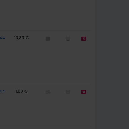
44
10,80 €
44
11,50 €