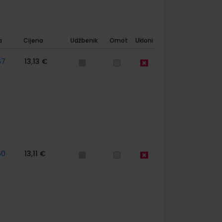
a
Cijena
Udžbenik
Omot
Ukloni
67
13,13 €
60
13,11 €