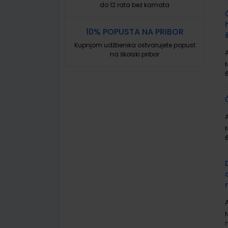
do 12 rata bez kamata
10% POPUSTA NA PRIBOR
Kupnjom udžbenika ostvarujete popust
A
na školski pribor
A
A