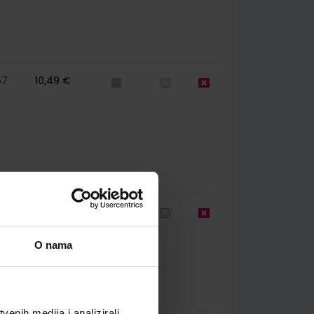
67
10,49 €
67
9,50 €
O nama
enih medija i analizirali