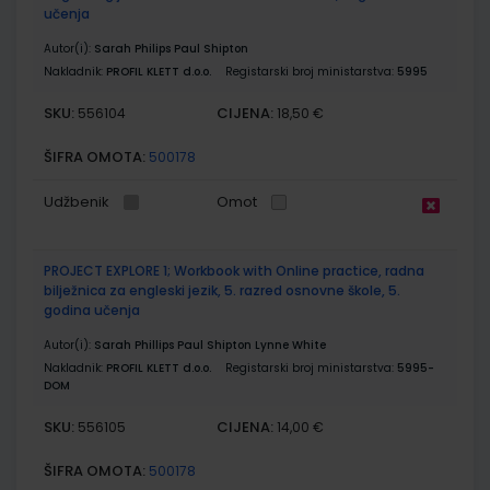
učenja
Autor(i):
Sarah Philips Paul Shipton
Nakladnik:
PROFIL KLETT d.o.o.
Registarski broj ministarstva:
5995
SKU:
CIJENA:
556104
18,50 €
ŠIFRA OMOTA:
500178
Udžbenik
Omot
PROJECT EXPLORE 1; Workbook with Online practice, radna
bilježnica za engleski jezik, 5. razred osnovne škole, 5.
godina učenja
Autor(i):
Sarah Phillips Paul Shipton Lynne White
Nakladnik:
PROFIL KLETT d.o.o.
Registarski broj ministarstva:
5995-
DOM
SKU:
CIJENA:
556105
14,00 €
ŠIFRA OMOTA:
500178