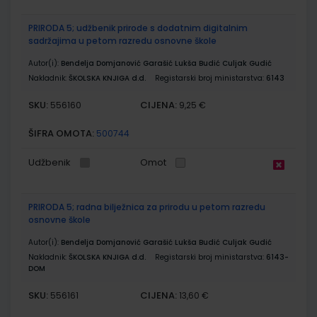
PRIRODA 5; udžbenik prirode s dodatnim digitalnim
sadržajima u petom razredu osnovne škole
Autor(i):
Bendelja Domjanović Garašić Lukša Budić Culjak Gudić
Nakladnik:
ŠKOLSKA KNJIGA d.d.
Registarski broj ministarstva:
6143
SKU:
CIJENA:
556160
9,25 €
ŠIFRA OMOTA:
500744
Udžbenik
Omot
PRIRODA 5; radna bilježnica za prirodu u petom razredu
osnovne škole
Autor(i):
Bendelja Domjanović Garašić Lukša Budić Culjak Gudić
Nakladnik:
ŠKOLSKA KNJIGA d.d.
Registarski broj ministarstva:
6143-
DOM
SKU:
CIJENA:
556161
13,60 €