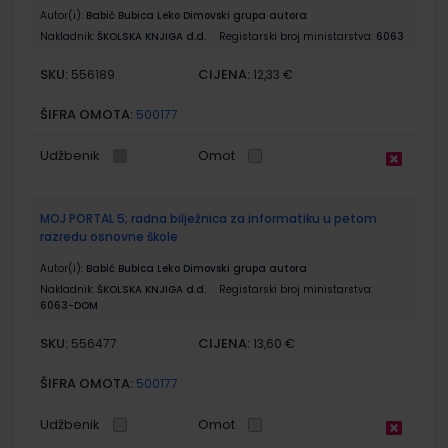
Autor(i):
Babić Bubica Leko Dimovski grupa autora
Nakladnik:
ŠKOLSKA KNJIGA d.d.
Registarski broj ministarstva:
6063
SKU:
CIJENA:
556189
12,33 €
ŠIFRA OMOTA:
500177
Udžbenik
Omot
MOJ PORTAL 5; radna bilježnica za informatiku u petom
razredu osnovne škole
Autor(i):
Babić Bubica Leko Dimovski grupa autora
Nakladnik:
ŠKOLSKA KNJIGA d.d.
Registarski broj ministarstva:
6063-DOM
SKU:
CIJENA:
556477
13,60 €
ŠIFRA OMOTA:
500177
Udžbenik
Omot