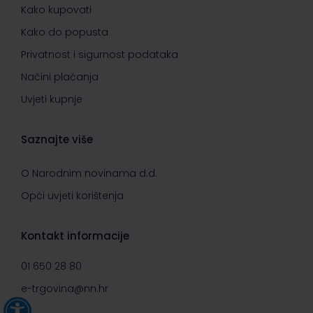
Kako kupovati
Kako do popusta
Privatnost i sigurnost podataka
Načini plaćanja
Uvjeti kupnje
Saznajte više
O Narodnim novinama d.d.
Opći uvjeti korištenja
Kontakt informacije
01 650 28 80
e-trgovina@nn.hr