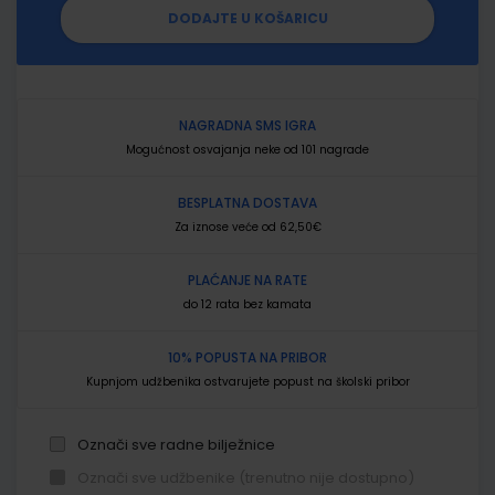
DODAJTE U KOŠARICU
NAGRADNA SMS IGRA
Mogućnost osvajanja neke od 101 nagrade
BESPLATNA DOSTAVA
Za iznose veće od 62,50€
PLAĆANJE NA RATE
do 12 rata bez kamata
10% POPUSTA NA PRIBOR
Kupnjom udžbenika ostvarujete popust na školski pribor
Označi sve radne bilježnice
Označi sve udžbenike (trenutno nije dostupno)