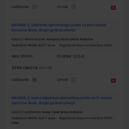
Udžbenik
Omot
MAXIMAL 2; udžbenik njemačkoga jezika za peti razred
osnovne škole, druga godina učenja
Autor(i):
Motta Krulak-Kempisty Brass Glđck Klobučar
Nakladnik:
PROFIL KLETT d.o.o.
Registarski broj ministarstva:
6133
SKU:
CIJENA:
556130
12,33 €
ŠIFRA OMOTA:
500178
Udžbenik
Omot
MAXIMAL 2; radna bilježnica njemačkog jezika za 5. razred
osnovne škole, druga godina učenja
Autor(i):
Katharina Weber Šober Brass Klobučar
Nakladnik:
PROFIL KLETT d.o.o.
Registarski broj ministarstva:
6133-
DOM