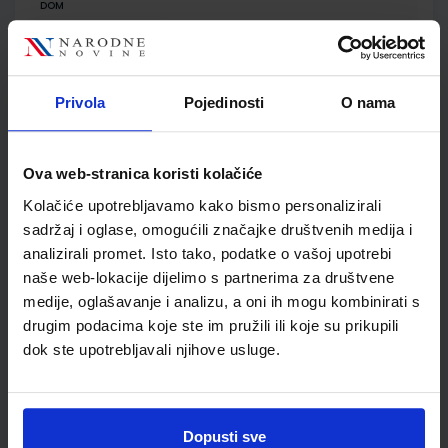
DOM
SKU:
CIJENA:
556173
13,60 €
ŠIFRA OMOTA:
500170
Privola
Pojedinosti
O nama
Udžbenik
Omot
Ova web-stranica koristi kolačiće
GEA 1; nastavni listići za samovrednovanje i razumijevanje
Kolačiće upotrebljavamo kako bismo personalizirali
geografskih vještina
sadržaj i oglase, omogućili značajke društvenih medija i
Autor(i):
Goran Dragičević
analizirali promet. Isto tako, podatke o vašoj upotrebi
Nakladnik:
ŠKOLSKA KNJIGA d.d.
Registarski broj ministarstva:
naše web-lokacije dijelimo s partnerima za društvene
SKU:
CIJENA:
556521
12,00 €
medije, oglašavanje i analizu, a oni ih mogu kombinirati s
drugim podacima koje ste im pružili ili koje su prikupili
ŠIFRA OMOTA:
dok ste upotrebljavali njihove usluge.
Udžbenik
Dopusti sve
KLIO 5; udžbenik petoga razreda osnovne škole