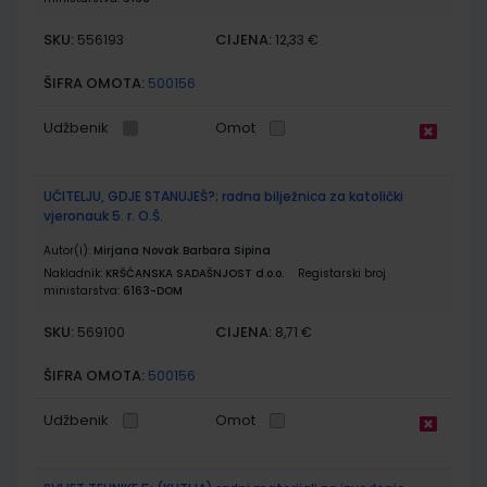
SKU:
CIJENA:
556193
12,33 €
ŠIFRA OMOTA:
500156
Udžbenik
Omot
UČITELJU, GDJE STANUJEŠ?; radna bilježnica za katolički
vjeronauk 5. r. O.Š.
Autor(i):
Mirjana Novak Barbara Sipina
Nakladnik:
KRŠĆANSKA SADAŠNJOST d.o.o.
Registarski broj
ministarstva:
6163-DOM
SKU:
CIJENA:
569100
8,71 €
ŠIFRA OMOTA:
500156
Udžbenik
Omot