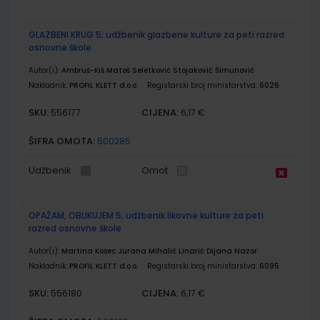
GLAZBENI KRUG 5; udžbenik glazbene kulture za peti razred
osnovne škole
Autor(i):
Ambruš-Kiš Matoš Seletković Stojaković Šimunović
Nakladnik:
PROFIL KLETT d.o.o.
Registarski broj ministarstva:
6026
SKU:
CIJENA:
556177
6,17 €
ŠIFRA OMOTA:
500285
Udžbenik
Omot
OPAŽAM, OBLIKUJEM 5; udžbenik likovne kulture za peti
razred osnovne škole
Autor(i):
Martina Kosec Jurana Mihalić Linarić Dijana Nazor
Nakladnik:
PROFIL KLETT d.o.o.
Registarski broj ministarstva:
6095
SKU:
CIJENA:
556180
6,17 €