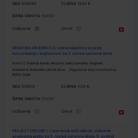
SKU:
CIJENA:
556083
13,60 €
ŠIFRA OMOTA:
500157
Udžbenik
Omot
HRVATSKA KRIJESNICA 5; radna bilježnica za jezik,
komunikaciju i književnost za V. razred osnovne škole
Autor(i):
Slavica Kovač Mirjana Jukić Danijela Zagorec
Nakladnik:
NAKLADA LJEVAK d.o.o.
Registarski broj ministarstva:
6052-DOM
SKU:
CIJENA:
556512
11,00 €
ŠIFRA OMOTA:
500161
Udžbenik
Omot
PROJECT EXPLORE 1; Class book with eBook, udžbenik
engleskog jezika za 5. razred osnovne škole, 5. godina