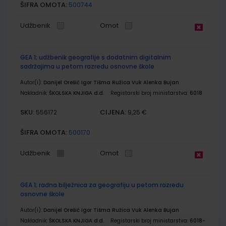
ŠIFRA OMOTA:
500744
Udžbenik
Omot
GEA 1; udžbenik geografije s dodatnim digitalnim
sadržajima u petom razredu osnovne škole
Autor(i):
Danijel Orešić Igor Tišma Ružica Vuk Alenka Bujan
Nakladnik:
ŠKOLSKA KNJIGA d.d.
Registarski broj ministarstva:
6018
SKU:
CIJENA:
556172
9,25 €
ŠIFRA OMOTA:
500170
Udžbenik
Omot
GEA 1; radna bilježnica za geografiju u petom razredu
osnovne škole
Autor(i):
Danijel Orešić Igor Tišma Ružica Vuk Alenka Bujan
Nakladnik:
ŠKOLSKA KNJIGA d.d.
Registarski broj ministarstva:
6018-