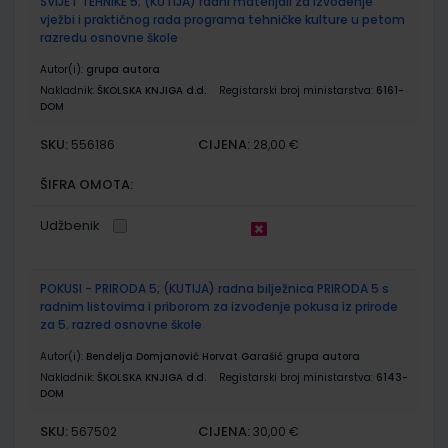
SVIJET TEHNIKE 5; (KUTIJA) radni materijali za izvođenje
vježbi i praktičnog rada programa tehničke kulture u petom
razredu osnovne škole
Autor(i):
grupa autora
Nakladnik:
ŠKOLSKA KNJIGA d.d.
Registarski broj ministarstva:
6161-
DOM
SKU:
CIJENA:
556186
28,00 €
ŠIFRA OMOTA:
Udžbenik
POKUSI - PRIRODA 5; (KUTIJA) radna bilježnica PRIRODA 5 s
radnim listovima i priborom za izvođenje pokusa iz prirode
za 5. razred osnovne škole
Autor(i):
Bendelja Domjanović Horvat Garašić grupa autora
Nakladnik:
ŠKOLSKA KNJIGA d.d.
Registarski broj ministarstva:
6143-
DOM
SKU:
CIJENA:
567502
30,00 €