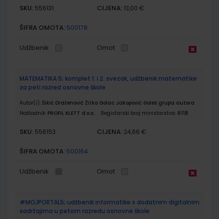
SKU:
CIJENA:
556131
13,00 €
ŠIFRA OMOTA:
500178
Udžbenik
Omot
MATEMATIKA 5; komplet 1. i 2. svezak, udžbenik matematike
za peti razred osnovne škole
Autor(i):
Šikić Draženović Žitko Golac Jakopović Goleš grupa autora
Nakladnik:
PROFIL KLETT d.o.o.
Registarski broj ministarstva:
6118
SKU:
CIJENA:
556153
24,66 €
ŠIFRA OMOTA:
500164
Udžbenik
Omot
#MOJPORTAL5; udžbenik informatike s dodatnim digitalnim
sadržajima u petom razredu osnovne škole