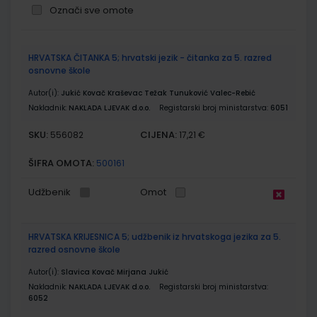
Označi sve omote
Grupirani
HRVATSKA ČITANKA 5; hrvatski jezik - čitanka za 5. razred
proizvodi
osnovne škole
Autor(i):
Jukić Kovač Kraševac Težak Tunuković Valec-Rebić
Nakladnik:
NAKLADA LJEVAK d.o.o.
Registarski broj ministarstva:
6051
SKU:
CIJENA:
556082
17,21 €
ŠIFRA OMOTA:
500161
Udžbenik
Omot
HRVATSKA KRIJESNICA 5; udžbenik iz hrvatskoga jezika za 5.
razred osnovne škole
Autor(i):
Slavica Kovač Mirjana Jukić
Nakladnik:
NAKLADA LJEVAK d.o.o.
Registarski broj ministarstva:
6052