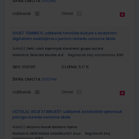
ŠIFRA OMOTA:
500166
Udžbenik
Omot
SVIJET TEHNIKE 5; udžbenik tehničke kulture s dodatnim
digitalnim sadržajima u petom razredu osnovne škole
Autor(i):
Delić Jukić Koprivnjak Kovačević grupa autora
Nakladnik:
ŠKOLSKA KNJIGA d.d.
Registarski broj ministarstva:
6161
SKU:
CIJENA:
556185
6,17 €
ŠIFRA OMOTA:
500744
Udžbenik
Omot
UČITELJU, GDJE STANUJEŠ?; udžbenik za katolički vjeronauk
petoga razreda osnovne škole
Autor(i):
Mirjana Novak Barbara Sipina
Nakladnik:
KRŠĆANSKA SADAŠNJOST d.o.o.
Registarski broj
ministarstva:
6163