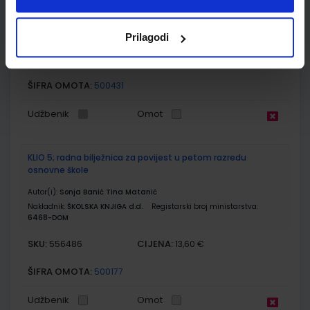
Autor(i):
Sonja Bančić Tina Matanić
Nakladnik:
ŠKOLSKA KNJIGA d.d.
Registarski broj ministarstva:
6468
Prilagodi
SKU:
CIJENA:
556468
12,33 €
ŠIFRA OMOTA:
500431
Udžbenik
Omot
KLIO 5; radna bilježnica za povijest u petom razredu
osnovne škole
Autor(i):
Sonja Banić Tina Matanić
Nakladnik:
ŠKOLSKA KNJIGA d.d.
Registarski broj ministarstva:
6468-DOM
SKU:
CIJENA:
556486
13,60 €
ŠIFRA OMOTA:
500177
Udžbenik
Omot