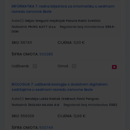
INFORMATIKA 7; radna bilježnica za informatiku u sedmom
razredu osnovne škole
Autor(i):
Deljac Gregurić Hajdinjak Počuča Rakić Svetličić
Nakladnik:
PROFIL KLETT d.o.o.
Registarski broj ministarstva:
6864-
DOM
SKU:
CIJENA:
567411
11,00 €
ŠIFRA OMOTA:
500285
Udžbenik
Omot
BIOLOGIJA 7; udžbenik biologije s dodatnim digitalnim
sadržajima u sedmom razredu osnovne škole
Autor(i):
Bendelja Lukša Roščak Orešković Pavić Pongrac
Nakladnik:
ŠKOLSKA KNJIGA d.d.
Registarski broj ministarstva:
5982
SKU:
CIJENA:
556206
12,66 €
ŠIFRA OMOTA:
500744