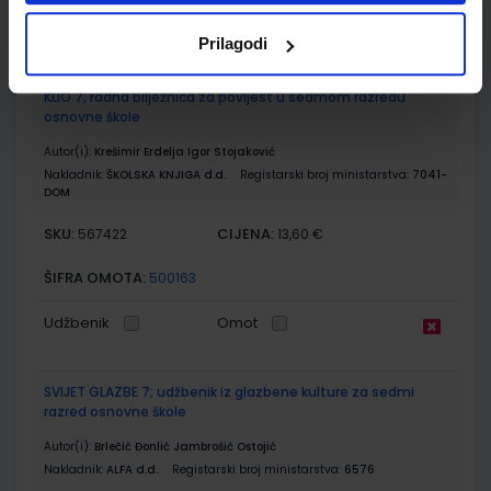
Udžbenik
Omot
Prilagodi
KLIO 7; radna bilježnica za povijest u sedmom razredu
osnovne škole
Autor(i):
Krešimir Erdelja Igor Stojaković
Nakladnik:
ŠKOLSKA KNJIGA d.d.
Registarski broj ministarstva:
7041-
DOM
SKU:
CIJENA:
567422
13,60 €
ŠIFRA OMOTA:
500163
Udžbenik
Omot
SVIJET GLAZBE 7; udžbenik iz glazbene kulture za sedmi
razred osnovne škole
Autor(i):
Brlečić Đonlić Jambrošić Ostojić
Nakladnik:
ALFA d.d.
Registarski broj ministarstva:
6576