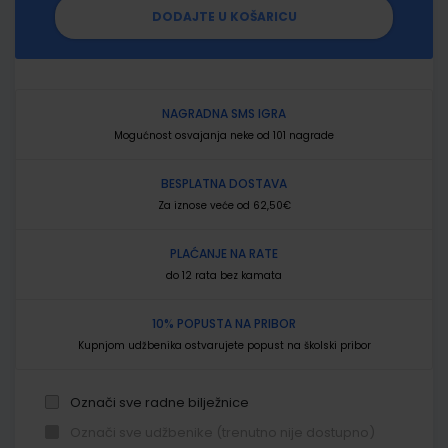
DODAJTE U KOŠARICU
NAGRADNA SMS IGRA
Mogućnost osvajanja neke od 101 nagrade
BESPLATNA DOSTAVA
Za iznose veće od 62,50€
PLAĆANJE NA RATE
do 12 rata bez kamata
10% POPUSTA NA PRIBOR
Kupnjom udžbenika ostvarujete popust na školski pribor
Označi sve radne bilježnice
Označi sve udžbenike (trenutno nije dostupno)