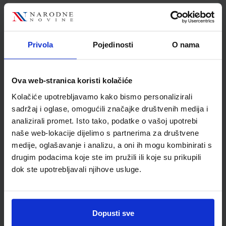
MOJA ZEMLJA 3; radna bilježnica iz geografije za sedmi
razred osnovne škole
Autor(i):
Kožul Krpes Samardžić Vukelić
Privola
Pojedinosti
O nama
Nakladnik:
ALFA d.d.
Registarski broj ministarstva:
7272-DOM
SKU:
CIJENA:
569102
12,00 €
Ova web-stranica koristi kolačiće
ŠIFRA OMOTA:
500167
Kolačiće upotrebljavamo kako bismo personalizirali
sadržaj i oglase, omogućili značajke društvenih medija i
Udžbenik
Omot
analizirali promet. Isto tako, podatke o vašoj upotrebi
naše web-lokacije dijelimo s partnerima za društvene
KLIO 7; udžbenik za povijest s dodatnim digitalnim
medije, oglašavanje i analizu, a oni ih mogu kombinirati s
sadržajima u sedmom razredu osnovne škole
drugim podacima koje ste im pružili ili koje su prikupili
Autor(i):
Krešimir Erdelja Igor Stojaković
dok ste upotrebljavali njihove usluge.
Nakladnik:
ŠKOLSKA KNJIGA d.d.
Registarski broj ministarstva:
7041
SKU:
CIJENA:
567421
13,03 €
Dopusti sve
ŠIFRA OMOTA:
500163