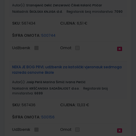
Autor(i):
Stanojević Delić Zenzerović Čikeš Kolarić Ptičar
Nakladnik:
ŠKOLSKA KNJIGA d.d.
Registarski broj ministarstva:
7090
SKU:
CIJENA:
567434
6,51 €
ŠIFRA OMOTA:
500744
Udžbenik
Omot
NEKA JE BOG PRVI; udžbenik za katolički vjeronauk sedmoga
razreda osnovne škole
Autor(i):
Josip Periš Marina Šimić Ivana Perčić
Nakladnik:
KRŠĆANSKA SADAŠNJOST d.o.o.
Registarski broj
ministarstva:
6699
SKU:
CIJENA:
567436
13,03 €
ŠIFRA OMOTA:
500156
Udžbenik
Omot