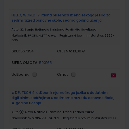
HELLO, WORLD! 7; radna bilježnica iz engleskoga jezika za
sedmi razred osnovne škole, sedma godina učenja
Autor(i):
Sanja Božinović Snježana Pavić Mia Šavrljuga
Nakladnik:
PROFIL KLETT d.o.o.
Registarski broj ministarstva:
6852-
DOM
SKU:
CIJENA:
567354
13,00 €
ŠIFRA OMOTA:
500165
Udžbenik
Omot
#DEUTSCH 4; udžbenik njemačkoga jezika s dodatnim
digitalnim sadržajima u sedmome razredu osnovne škole,
4. godina učenja
Autor(i):
Alexa Mathias Jasmina Troha Andrea Tukša
Nakladnik:
ŠKOLSKA KNJIGA d.d.
Registarski broj ministarstva:
6977