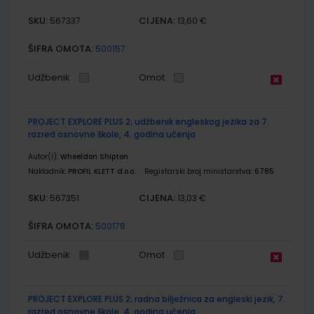
SKU:
CIJENA:
567337
13,60 €
ŠIFRA OMOTA:
500157
Udžbenik
Omot
PROJECT EXPLORE PLUS 2; udžbenik engleskog jezika za 7.
razred osnovne škole, 4. godina učenja
Autor(i):
Wheeldon Shipton
Nakladnik:
PROFIL KLETT d.o.o.
Registarski broj ministarstva:
6785
SKU:
CIJENA:
567351
13,03 €
ŠIFRA OMOTA:
500178
Udžbenik
Omot
PROJECT EXPLORE PLUS 2; radna bilježnica za engleski jezik, 7.
razred osnovne škole, 4. godina učenja