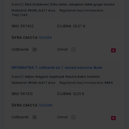
Autor(i):
Šikić Draženović Žitko Golac Jakopović Goleš grupa autora
Nakladnik:
PROFIL KLETT d.o.o.
Registarski broj ministarstva:
7142;7143
SKU:
CIJENA:
567402
26,07 €
ŠIFRA OMOTA:
500164
Udžbenik
Omot
INFORMATIKA 7; udžbenik za 7. razred osnovne škole
Autor(i):
Deljac Gregurić Hajdinjak Počuča Rakić Svetličić
Nakladnik:
PROFIL KLETT d.o.o.
Registarski broj ministarstva:
6864
SKU:
CIJENA:
567410
13,03 €
ŠIFRA OMOTA:
500285
Udžbenik
Omot