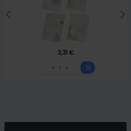
3,31 €