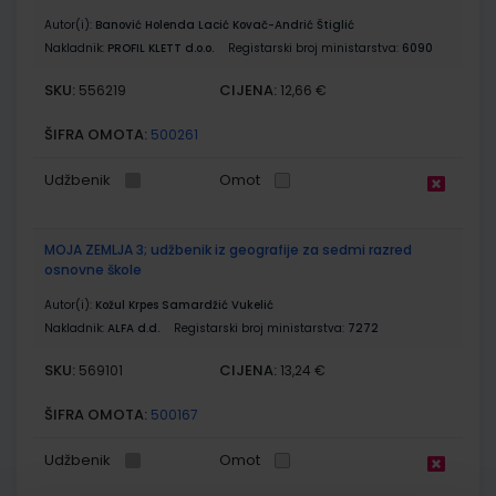
Autor(i):
Banović Holenda Lacić Kovač-Andrić Štiglić
Nakladnik:
PROFIL KLETT d.o.o.
Registarski broj ministarstva:
6090
SKU:
CIJENA:
556219
12,66 €
ŠIFRA OMOTA:
500261
Udžbenik
Omot
MOJA ZEMLJA 3; udžbenik iz geografije za sedmi razred
osnovne škole
Autor(i):
Kožul Krpes Samardžić Vukelić
Nakladnik:
ALFA d.d.
Registarski broj ministarstva:
7272
SKU:
CIJENA:
569101
13,24 €
ŠIFRA OMOTA:
500167
Udžbenik
Omot