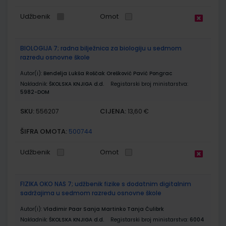
Udžbenik
Omot
BIOLOGIJA 7; radna bilježnica za biologiju u sedmom
razredu osnovne škole
Autor(i):
Bendelja Lukša Roščak Orešković Pavić Pongrac
Nakladnik:
ŠKOLSKA KNJIGA d.d.
Registarski broj ministarstva:
5982-DOM
SKU:
CIJENA:
556207
13,60 €
ŠIFRA OMOTA:
500744
Udžbenik
Omot
FIZIKA OKO NAS 7; udžbenik fizike s dodatnim digitalnim
sadržajima u sedmom razredu osnovne škole
Autor(i):
Vladimir Paar Sanja Martinko Tanja Ćulibrk
Nakladnik:
ŠKOLSKA KNJIGA d.d.
Registarski broj ministarstva:
6004