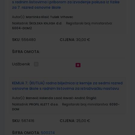
s radnim listovima i priborom za izvođenje pokusa iz fizike
za 7. razred osnovne škole
Autor(i):
Martinko Klaić Tušek Vrhovec
Nakladnik:
ŠKOLSKA KNJIGA d.d.
Registarski broj ministarstva:
6004-DOM2
SKU:
CIJENA:
556480
30,00 €
ŠIFRA OMOTA:
Udžbenik
KEMIJA 7; (KUTIJA) radna bilježnica iz kemije za sedmi razred
osnovne škole s radnim listovima za istraživačku nastavu
Autor(i):
Banović Holenda Lacić Kovač-Andrić Štiglić
Nakladnik:
PROFIL KLETT d.o.o.
Registarski broj ministarstva:
6090-
DOM
SKU:
CIJENA:
567416
25,00 €
ŠIFRA OMOTA:
500274