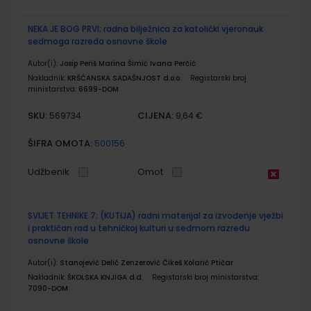
NEKA JE BOG PRVI; radna bilježnica za katolički vjeronauk
sedmoga razreda osnovne škole
Autor(i):
Josip Periš Marina Šimić Ivana Perčić
Nakladnik:
KRŠĆANSKA SADAŠNJOST d.o.o.
Registarski broj
ministarstva:
6699-DOM
SKU:
CIJENA:
569734
9,64 €
ŠIFRA OMOTA:
500156
Udžbenik
Omot
SVIJET TEHNIKE 7; (KUTIJA) radni materijal za izvođenje vježbi
i praktičan rad u tehničkoj kulturi u sedmom razredu
osnovne škole
Autor(i):
Stanojević Delić Zenzerović Čikeš Kolarić Ptičar
Nakladnik:
ŠKOLSKA KNJIGA d.d.
Registarski broj ministarstva:
7090-DOM