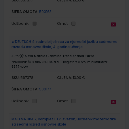
SKU:
CIJENA:
567377
13,03 €
ŠIFRA OMOTA:
500163
Udžbenik
Omot
#DEUTSCH 4; radna bilježnica za njemački jezik u sedmome
razredu osnovne škole, 4. godina učenja
Autor(i):
Alexa Mathias Jasmina Troha Andrea Tukša
Nakladnik:
ŠKOLSKA KNJIGA d.d.
Registarski broj ministarstva:
6977-DOM
SKU:
CIJENA:
567378
13,00 €
ŠIFRA OMOTA:
500177
Udžbenik
Omot
MATEMATIKA 7; komplet 1. i 2. svezak, udžbenik matematike
za sedmi razred osnovne škole