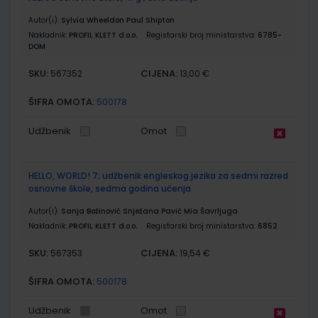
Autor(i):
Sylvia Wheeldon Paul Shipton
Nakladnik:
PROFIL KLETT d.o.o.
Registarski broj ministarstva:
6785-
DOM
SKU:
CIJENA:
567352
13,00 €
ŠIFRA OMOTA:
500178
Udžbenik
Omot
HELLO, WORLD! 7; udžbenik engleskog jezika za sedmi razred
osnovne škole, sedma godina učenja
Autor(i):
Sanja Božinović Snježana Pavić Mia Šavrljuga
Nakladnik:
PROFIL KLETT d.o.o.
Registarski broj ministarstva:
6852
SKU:
CIJENA:
567353
19,54 €
ŠIFRA OMOTA:
500178
Udžbenik
Omot