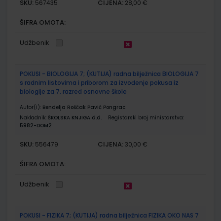
SKU:
CIJENA:
567435
28,00 €
ŠIFRA OMOTA:
Udžbenik
POKUSI - BIOLOGIJA 7; (KUTIJA) radna bilježnica BIOLOGIJA 7
s radnim listovima i priborom za izvođenje pokusa iz
biologije za 7. razred osnovne škole
Autor(i):
Bendelja Roščak Pavić Pongrac
Nakladnik:
ŠKOLSKA KNJIGA d.d.
Registarski broj ministarstva:
5982-DOM2
SKU:
CIJENA:
556479
30,00 €
ŠIFRA OMOTA:
Udžbenik
POKUSI - FIZIKA 7; (KUTIJA) radna bilježnica FIZIKA OKO NAS 7