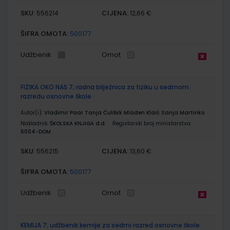
SKU:
CIJENA:
556214
12,66 €
ŠIFRA OMOTA:
500177
Udžbenik
Omot
FIZIKA OKO NAS 7; radna bilježnica za fiziku u sedmom
razredu osnovne škole
Autor(i):
Vladimir Paar Tanja Ćulibrk Mladen Klaić Sanja Martinko
Nakladnik:
ŠKOLSKA KNJIGA d.d.
Registarski broj ministarstva:
6004-DOM
SKU:
CIJENA:
556215
13,60 €
ŠIFRA OMOTA:
500177
Udžbenik
Omot
KEMIJA 7; udžbenik kemije za sedmi razred osnovne škole