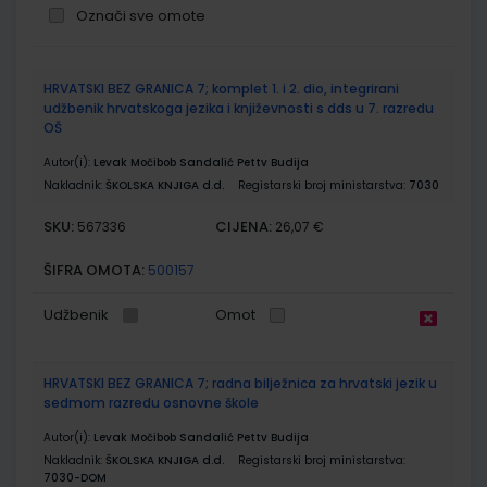
Označi sve omote
Grupirani
HRVATSKI BEZ GRANICA 7; komplet 1. i 2. dio, integrirani
proizvodi
udžbenik hrvatskoga jezika i književnosti s dds u 7. razredu
OŠ
Autor(i):
Levak Močibob Sandalić Pettv Budija
Nakladnik:
ŠKOLSKA KNJIGA d.d.
Registarski broj ministarstva:
7030
SKU:
CIJENA:
567336
26,07 €
ŠIFRA OMOTA:
500157
Udžbenik
Omot
HRVATSKI BEZ GRANICA 7; radna bilježnica za hrvatski jezik u
sedmom razredu osnovne škole
Autor(i):
Levak Močibob Sandalić Pettv Budija
Nakladnik:
ŠKOLSKA KNJIGA d.d.
Registarski broj ministarstva:
7030-DOM