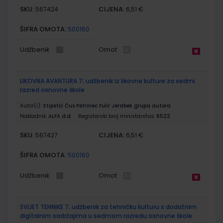
SKU:
CIJENA:
567424
6,51 €
ŠIFRA OMOTA:
500160
Udžbenik
Omot
LIKOVNA AVANTURA 7; udžbenik iz likovne kulture za sedmi
razred osnovne škole
Autor(i):
Stipetić Čus Petrinec Fulir Jerabek grupa autora
Nakladnik:
ALFA d.d.
Registarski broj ministarstva:
6522
SKU:
CIJENA:
567427
6,51 €
ŠIFRA OMOTA:
500160
Udžbenik
Omot
SVIJET TEHNIKE 7; udžbenik za tehničku kulturu s dodatnim
digitalnim sadržajima u sedmom razredu osnovne škole