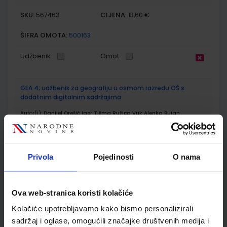
SKU:
CIJENA:
567463
13,60 €
ŠIFRA OMOTA:
500163
Udžbenik
Omot
GEA 4; udžbenik za geografiju u osmom razredu OŠ s
dodatnim digitalnim sadržajima
Autor(i):
Danijel Orešić Igor Tišma Ružica Vuk Alenka Bujan
Nakladnik:
ŠKOLSKA KNJIGA d.d.
Registarski broj ministarstva:
7625
SKU:
CIJENA:
569175
13,24 €
Privola
Pojedinosti
O nama
ŠIFRA OMOTA:
500175
Udžbenik
Omot
Ova web-stranica koristi kolačiće
Kolačiće upotrebljavamo kako bismo personalizirali
GEA 4; radna bilježnica za geografiju u osmom razredu OŠ s
sadržaj i oglase, omogućili značajke društvenih medija i
dodatnim digitalnim sadržajima