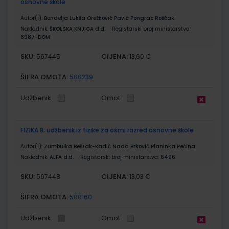
osnovne škole
Autor(i):
Bendelja Lukša Orešković Pavić Pongrac Roščak
Nakladnik:
ŠKOLSKA KNJIGA d.d.
Registarski broj ministarstva:
6987-DOM
SKU:
CIJENA:
567445
13,60 €
ŠIFRA OMOTA:
500239
Udžbenik
Omot
FIZIKA 8; udžbenik iz fizike za osmi razred osnovne škole
Autor(i):
Zumbulka Beštak-Kadić Nada Brković Planinka Pećina
Nakladnik:
ALFA d.d.
Registarski broj ministarstva:
6496
SKU:
CIJENA:
567448
13,03 €
ŠIFRA OMOTA:
500160
Udžbenik
Omot