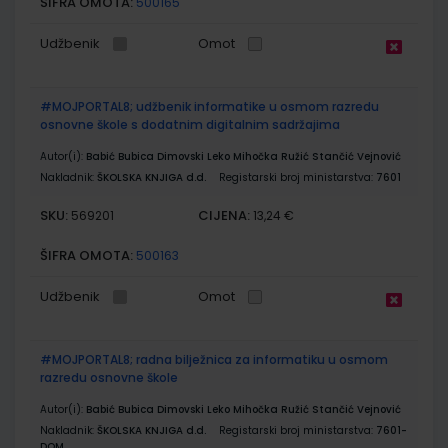
ŠIFRA OMOTA:
500165
Udžbenik
Omot
#MOJPORTAL8; udžbenik informatike u osmom razredu
osnovne škole s dodatnim digitalnim sadržajima
Autor(i):
Babić Bubica Dimovski Leko Mihočka Ružić Stančić Vejnović
Nakladnik:
ŠKOLSKA KNJIGA d.d.
Registarski broj ministarstva:
7601
SKU:
CIJENA:
569201
13,24 €
ŠIFRA OMOTA:
500163
Udžbenik
Omot
#MOJPORTAL8; radna bilježnica za informatiku u osmom
razredu osnovne škole
Autor(i):
Babić Bubica Dimovski Leko Mihočka Ružić Stančić Vejnović
Nakladnik:
ŠKOLSKA KNJIGA d.d.
Registarski broj ministarstva:
7601-
DOM