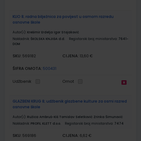
KLIO 8; radna bilježnica za povijest u osmom razredu
osnovne škole
Autor(i):
Krešimir Erdelja Igor Stojaković
Nakladnik:
ŠKOLSKA KNJIGA d.d.
Registarski broj ministarstva:
7641-
DOM
SKU:
CIJENA:
569182
13,60 €
ŠIFRA OMOTA:
500431
Udžbenik
Omot
GLAZBENI KRUG 8; udžbenik glazbene kulture za osmi razred
osnovne škole
Autor(i):
Ružica Ambruš-Kiš Tomislav Seletković Zrinka Šimunović
Nakladnik:
PROFIL KLETT d.o.o.
Registarski broj ministarstva:
7474
SKU:
CIJENA:
569186
6,62 €