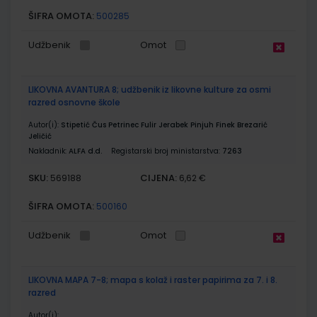
ŠIFRA OMOTA:
500285
Udžbenik
Omot
LIKOVNA AVANTURA 8; udžbenik iz likovne kulture za osmi
razred osnovne škole
Autor(i):
Stipetić Čus Petrinec Fulir Jerabek Pinjuh Finek Brezarić
Jeličić
Nakladnik:
ALFA d.d.
Registarski broj ministarstva:
7263
SKU:
CIJENA:
569188
6,62 €
ŠIFRA OMOTA:
500160
Udžbenik
Omot
LIKOVNA MAPA 7-8; mapa s kolaž i raster papirima za 7. i 8.
razred
Autor(i):