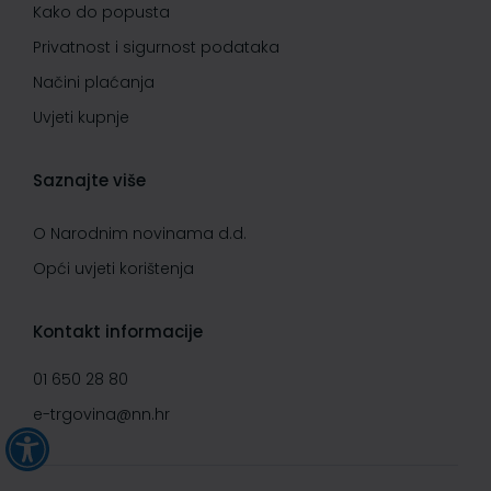
Kako do popusta
Privatnost i sigurnost podataka
Načini plaćanja
Uvjeti kupnje
Saznajte više
O Narodnim novinama d.d.
Opći uvjeti korištenja
Kontakt informacije
01 650 28 80
e-trgovina@nn.hr