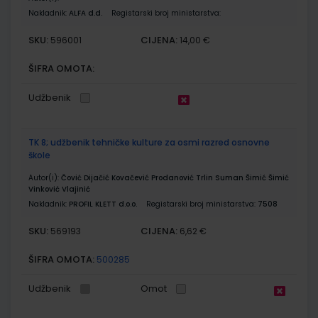
Nakladnik:
ALFA d.d.
Registarski broj ministarstva:
SKU:
CIJENA:
596001
14,00 €
ŠIFRA OMOTA:
Udžbenik
TK 8; udžbenik tehničke kulture za osmi razred osnovne
škole
Autor(i):
Čović Dijačić Kovačević Prodanović Trlin Suman Šimić Šimić
Vinković Vlajinić
Nakladnik:
PROFIL KLETT d.o.o.
Registarski broj ministarstva:
7508
SKU:
CIJENA:
569193
6,62 €
ŠIFRA OMOTA:
500285
Udžbenik
Omot