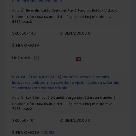
osmi razred osnovne škole
Autor(i):
Bendelja Lukša Orešković Pavić Pongrac Roščak Vitković
Nakladnik:
ŠKOLSKA KNJIGA d.d.
Registarski broj ministarstva:
6987-DOM2
SKU:
CIJENA:
567446
30,00 €
ŠIFRA OMOTA:
Udžbenik
POKUSI - KEMIJA 8; (KUTIJA) radna bilježnica s radnim
listovima i priborom za izvođenje vježbi i pokusa iz kemije
za osmi razred osnovne škole
Autor(i):
Lukić Krmpotić Gržančić Varga Marić Zerdun Maričević
Nakladnik:
ŠKOLSKA KNJIGA d.d.
Registarski broj ministarstva:
7038-DOM2
SKU:
CIJENA:
567464
30,00 €
ŠIFRA OMOTA:
500163