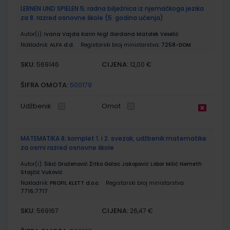
LERNEN UND SPIELEN 5; radna bilježnica iz njemačkoga jezika
za 8. razred osnovne škole (5. godina učenja)
Autor(i):
Ivana Vajda Karin Nigl Gordana Matolek Veselić
Nakladnik:
ALFA d.d.
Registarski broj ministarstva:
7258-DOM
SKU:
CIJENA:
569146
12,00 €
ŠIFRA OMOTA:
500179
Udžbenik
Omot
MATEMATIKA 8; komplet 1. i 2. svezak, udžbenik matematike
za osmi razred osnovne škole
Autor(i):
Šikić Draženović Žitko Golac Jakopović Lobor Milić Nemeth
Stajčić Vuković
Nakladnik:
PROFIL KLETT d.o.o.
Registarski broj ministarstva:
7716;7717
SKU:
CIJENA:
569167
26,47 €