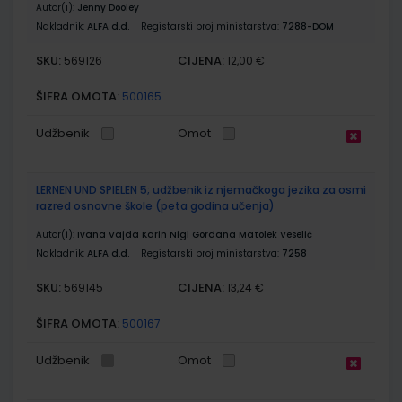
Autor(i):
Jenny Dooley
Nakladnik:
ALFA d.d.
Registarski broj ministarstva:
7288-DOM
SKU:
CIJENA:
569126
12,00 €
ŠIFRA OMOTA:
500165
Udžbenik
Omot
LERNEN UND SPIELEN 5; udžbenik iz njemačkoga jezika za osmi
razred osnovne škole (peta godina učenja)
Autor(i):
Ivana Vajda Karin Nigl Gordana Matolek Veselić
Nakladnik:
ALFA d.d.
Registarski broj ministarstva:
7258
SKU:
CIJENA:
569145
13,24 €
ŠIFRA OMOTA:
500167
Udžbenik
Omot