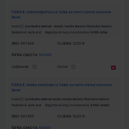
FIZIKA 8; radna bilježnica iz fizike za osmi razred osnovne
škole
Autor(i):
Zumbulka Beštak -Kadić. Nada Brković Planinka Pećina
Nakladnik:
ALFA d.d.
Registarski broj ministarstva:
6496-DOM
SKU:
CIJENA:
567449
12,00 €
ŠIFRA OMOTA:
500160
Udžbenik
Omot
FIZIKA 8; zbirka zadataka iz fizike za osmi razred osnovne
škole
Autor(i):
Zumbulka Beštak Kadić Nada Brković Planinka Pećina
Nakladnik:
ALFA d.d.
Registarski broj ministarstva:
6496-DOM2
SKU:
CIJENA:
567450
10,00 €
ŠIFRA OMOTA:
500167