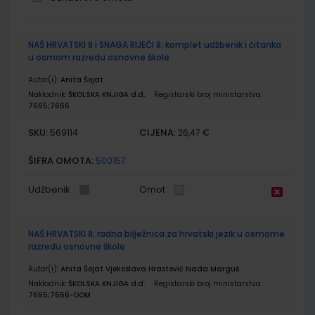
Grupirani
NAŠ HRVATSKI 8 i SNAGA RIJEČI 8; komplet udžbenik i čitanka
proizvodi
u osmom razredu osnovne škole
Autor(i):
Anita Šojat
Nakladnik:
ŠKOLSKA KNJIGA d.d.
Registarski broj ministarstva:
7665;7666
SKU:
CIJENA:
569114
26,47 €
ŠIFRA OMOTA:
500157
Udžbenik
Omot
NAŠ HRVATSKI 8; radna bilježnica za hrvatski jezik u osmome
razredu osnovne škole
Autor(i):
Anita Šojat Vjekoslava Hrastović Nada Marguš
Nakladnik:
ŠKOLSKA KNJIGA d.d.
Registarski broj ministarstva:
7665;7666-DOM