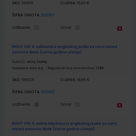
SKU:
CIJENA:
569115
13,60 €
ŠIFRA OMOTA:
500157
Udžbenik
Omot
RIGHT ON! 4; udžbenik iz engleskog jezika za osmi razred
osnovne škole (osma godina učenja)
Autor(i):
Jenny Dooley
Nakladnik:
ALFA d.d.
Registarski broj ministarstva:
7288
SKU:
CIJENA:
569125
19,85 €
ŠIFRA OMOTA:
500165
Udžbenik
Omot
RIGHT ON! 4; radna bilježnica iz engleskog jezika za osmi
razred osnovne škole (osma godina učenja)