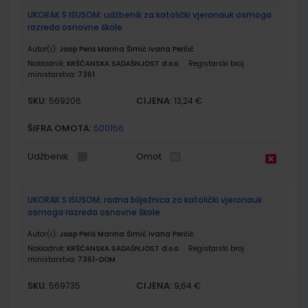
UKORAK S ISUSOM; udžbenik za katolički vjeronauk osmoga
razreda osnovne škole
Autor(i):
Josip Periš Marina Šimić Ivana Perčić
Nakladnik:
KRŠĆANSKA SADAŠNJOST d.o.o.
Registarski broj
ministarstva:
7361
SKU:
CIJENA:
569206
13,24 €
ŠIFRA OMOTA:
500156
Udžbenik
Omot
UKORAK S ISUSOM; radna bilježnica za katolički vjeronauk
osmoga razreda osnovne škole
Autor(i):
Josip Periš Marina Šimić Ivana Perčić
Nakladnik:
KRŠĆANSKA SADAŠNJOST d.o.o.
Registarski broj
ministarstva:
7361-DOM
SKU:
CIJENA:
569735
9,64 €