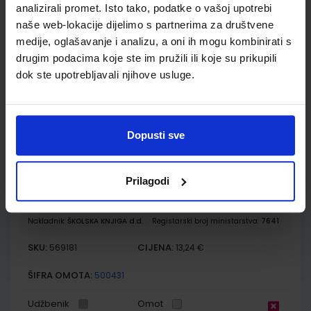
analizirali promet. Isto tako, podatke o vašoj upotrebi
Autor(i):
Danijel Orešić Ružica Vuk Igor Tišma Alenka Bujan
naše web-lokacije dijelimo s partnerima za društvene
Nakladnik:
ŠKOLSKA KNJIGA d.d.
Registarski broj ministarstva:
medije, oglašavanje i analizu, a oni ih mogu kombinirati s
7625-DOM
drugim podacima koje ste im pružili ili koje su prikupili
SKU:
CIJENA:
569509
13,60 €
dok ste upotrebljavali njihove usluge.
ŠIFRA OMOTA:
500175
Udžbenik
Omot
Dopusti sve
KLIO 8; udžbenik povijesti u osmome razredu osnovne škole
Prilagodi
s dodatnim digitalnim sadržajima
Autor(i):
Krešimir Erdelja Igor Stojaković
Nakladnik:
ŠKOLSKA KNJIGA d.d.
Registarski broj ministarstva:
7641
SKU:
CIJENA:
569181
13,24 €
ŠIFRA OMOTA:
500431
Udžbenik
Omot