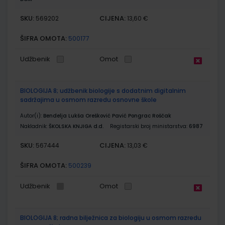
SKU:
CIJENA:
569202
13,60 €
ŠIFRA OMOTA:
500177
Udžbenik
Omot
BIOLOGIJA 8; udžbenik biologije s dodatnim digitalnim
sadržajima u osmom razredu osnovne škole
Autor(i):
Bendelja Lukša Orešković Pavić Pongrac Roščak
Nakladnik:
ŠKOLSKA KNJIGA d.d.
Registarski broj ministarstva:
6987
SKU:
CIJENA:
567444
13,03 €
ŠIFRA OMOTA:
500239
Udžbenik
Omot
BIOLOGIJA 8; radna bilježnica za biologiju u osmom razredu