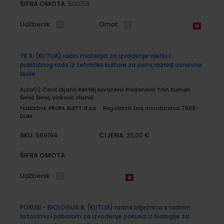
ŠIFRA OMOTA:
500156
Udžbenik
Omot
TK 8; (KUTIJA) radni materijal za izvođenje vježbi i
praktičnog rada iz tehničke kulture za osmi razred osnovne
škole
Autor(i):
Čović Dijačić Kenfelj Kovačević Prodanović Trlin Suman
Šimić Šimić Vinković Vlainić
Nakladnik:
PROFIL KLETT d.o.o.
Registarski broj ministarstva:
7508-
DOM
SKU:
CIJENA:
569194
25,00 €
ŠIFRA OMOTA:
Udžbenik
POKUSI - BIOLOGIJA 8; (KUTIJA) radna bilježnica s radnim
listovima i priborom za izvođenje pokusa iz biologije za