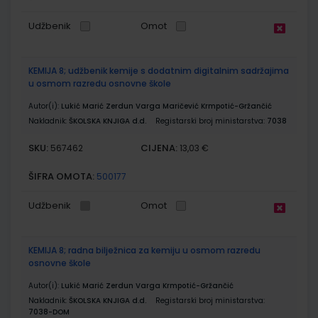
Udžbenik
Omot
KEMIJA 8; udžbenik kemije s dodatnim digitalnim sadržajima
u osmom razredu osnovne škole
Autor(i):
Lukić Marić Zerdun Varga Maričević Krmpotić-Gržančić
Nakladnik:
ŠKOLSKA KNJIGA d.d.
Registarski broj ministarstva:
7038
SKU:
CIJENA:
567462
13,03 €
ŠIFRA OMOTA:
500177
Udžbenik
Omot
KEMIJA 8; radna bilježnica za kemiju u osmom razredu
osnovne škole
Autor(i):
Lukić Marić Zerdun Varga Krmpotić-Gržančić
Nakladnik:
ŠKOLSKA KNJIGA d.d.
Registarski broj ministarstva:
7038-DOM