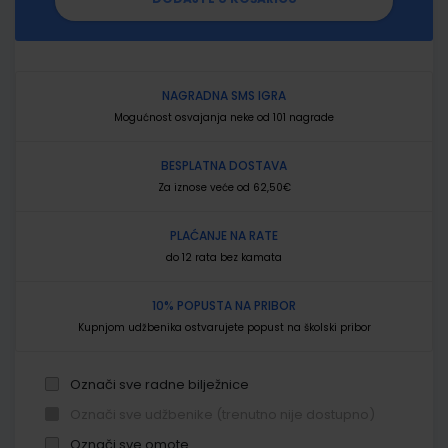
NAGRADNA SMS IGRA
Mogućnost osvajanja neke od 101 nagrade
BESPLATNA DOSTAVA
Za iznose veće od 62,50€
PLAĆANJE NA RATE
do 12 rata bez kamata
10% POPUSTA NA PRIBOR
Kupnjom udžbenika ostvarujete popust na školski pribor
Označi sve radne bilježnice
Označi sve udžbenike (trenutno nije dostupno)
Označi sve omote