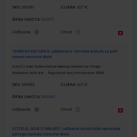
SKU:
CIJENA:
556181
6,17 €
ŠIFRA OMOTA:
500177
Udžbenik
Omot
TEHNIČKA KULTURA 5; udžbenik iz tehničke kulture za peti
razred osnovne škole
Autor(i):
Ivan Sunko Katica Mikulaj Ovčarić Ivo Crnoja
Nakladnik:
ALFA d.d.
Registarski broj ministarstva:
6159
SKU:
CIJENA:
556182
6,17 €
ŠIFRA OMOTA:
500160
Udžbenik
Omot
UČITELJU, GDJE STANUJEŠ?; udžbenik za katolički vjeronauk
petoga razreda osnovne škole