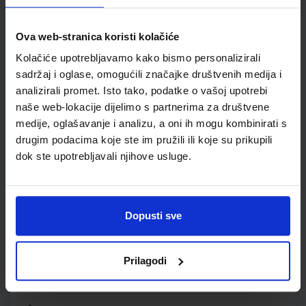
POVIJEST 5; udžbenik iz povijesti za peti razred osnovne
Ova web-stranica koristi kolačiće
škole
Kolačiće upotrebljavamo kako bismo personalizirali
Autor(i):
Birin Glazer Šarlija A.Finek D.Finek
sadržaj i oglase, omogućili značajke društvenih medija i
Nakladnik:
ALFA d.d.
Registarski broj ministarstva:
6462
analizirali promet. Isto tako, podatke o vašoj upotrebi
naše web-lokacije dijelimo s partnerima za društvene
SKU:
CIJENA:
556464
12,33 €
medije, oglašavanje i analizu, a oni ih mogu kombinirati s
ŠIFRA OMOTA:
500179
drugim podacima koje ste im pružili ili koje su prikupili
dok ste upotrebljavali njihove usluge.
Udžbenik
Omot
POVIJEST 5; radna bilježnica iz povijesti za peti razred
Dopusti sve
osnovne škole
Autor(i):
Birin Katarina Glazer Šarlija Finek Finek
Nakladnik:
ALFA d.d.
Registarski broj ministarstva:
6462-DOM
Prilagodi
SKU:
CIJENA:
556489
12,00 €