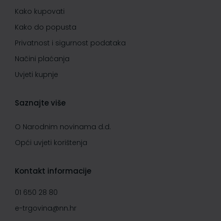
Kako kupovati
Kako do popusta
Privatnost i sigurnost podataka
Načini plaćanja
Uvjeti kupnje
Saznajte više
O Narodnim novinama d.d.
Opći uvjeti korištenja
Kontakt informacije
01 650 28 80
e-trgovina@nn.hr