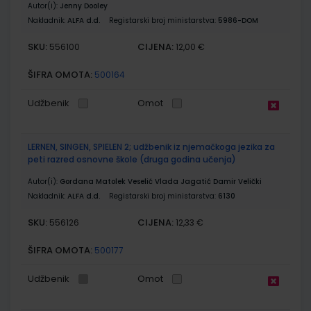
Autor(i):
Jenny Dooley
Nakladnik:
ALFA d.d.
Registarski broj ministarstva:
5986-DOM
SKU:
CIJENA:
556100
12,00 €
ŠIFRA OMOTA:
500164
Udžbenik
Omot
LERNEN, SINGEN, SPIELEN 2; udžbenik iz njemačkoga jezika za
peti razred osnovne škole (druga godina učenja)
Autor(i):
Gordana Matolek Veselić Vlada Jagatić Damir Velički
Nakladnik:
ALFA d.d.
Registarski broj ministarstva:
6130
SKU:
CIJENA:
556126
12,33 €
ŠIFRA OMOTA:
500177
Udžbenik
Omot