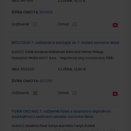
SKU:
CIJENA:
567415
15,73 €
ŠIFRA OMOTA:
500159
Udžbenik
Omot
BIOLOGIJA 7; udžbenik iz biologije za 7. razred osnovne škole
Autor(i):
Čiček Karakaš Kodžoman Meštrović Petrač Poduje
Nakladnik:
PROFIL KLETT d.o.o.
Registarski broj ministarstva:
5981
SKU:
CIJENA:
556205
12,66 €
ŠIFRA OMOTA:
500261
Udžbenik
Omot
FIZIKA OKO NAS 7; udžbenik fizike s dodatnim digitalnim
sadržajima u sedmom razredu osnovne škole
Autor(i):
Vladimir Paar Sanja Martinko Tanja Ćulibrk