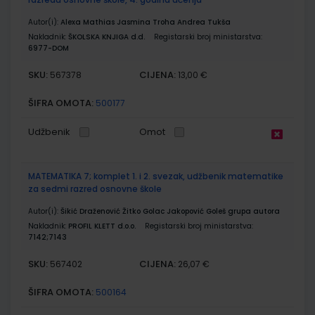
Autor(i):
Alexa Mathias Jasmina Troha Andrea Tukša
Nakladnik:
ŠKOLSKA KNJIGA d.d.
Registarski broj ministarstva:
6977-DOM
SKU:
CIJENA:
567378
13,00 €
ŠIFRA OMOTA:
500177
Udžbenik
Omot
MATEMATIKA 7; komplet 1. i 2. svezak, udžbenik matematike
za sedmi razred osnovne škole
Autor(i):
Šikić Draženović Žitko Golac Jakopović Goleš grupa autora
Nakladnik:
PROFIL KLETT d.o.o.
Registarski broj ministarstva:
7142;7143
SKU:
CIJENA:
567402
26,07 €
ŠIFRA OMOTA:
500164