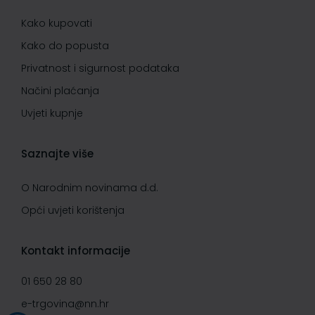
Kako kupovati
Kako do popusta
Privatnost i sigurnost podataka
Načini plaćanja
Uvjeti kupnje
Saznajte više
O Narodnim novinama d.d.
Opći uvjeti korištenja
Kontakt informacije
01 650 28 80
e-trgovina@nn.hr