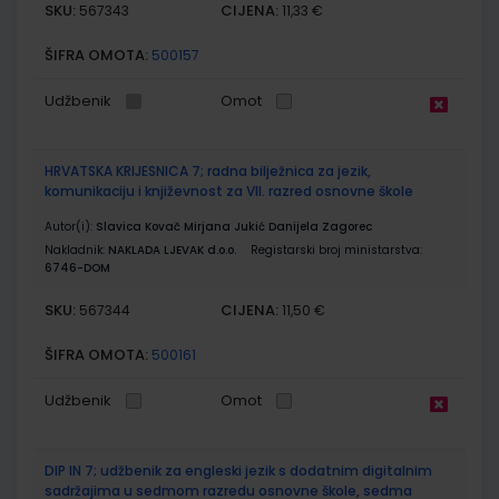
SKU:
CIJENA:
567343
11,33 €
ŠIFRA OMOTA:
500157
Udžbenik
Omot
HRVATSKA KRIJESNICA 7; radna bilježnica za jezik,
komunikaciju i književnost za VII. razred osnovne škole
Autor(i):
Slavica Kovač Mirjana Jukić Danijela Zagorec
Nakladnik:
NAKLADA LJEVAK d.o.o.
Registarski broj ministarstva:
6746-DOM
SKU:
CIJENA:
567344
11,50 €
ŠIFRA OMOTA:
500161
Udžbenik
Omot
DIP IN 7; udžbenik za engleski jezik s dodatnim digitalnim
sadržajima u sedmom razredu osnovne škole, sedma