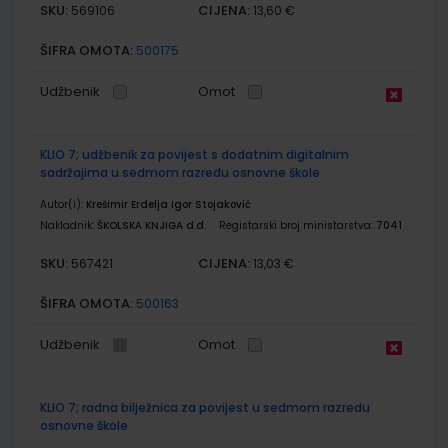
SKU:
CIJENA:
569106
13,60 €
ŠIFRA OMOTA:
500175
Udžbenik
Omot
KLIO 7; udžbenik za povijest s dodatnim digitalnim
sadržajima u sedmom razredu osnovne škole
Autor(i):
Krešimir Erdelja Igor Stojaković
Nakladnik:
ŠKOLSKA KNJIGA d.d.
Registarski broj ministarstva:
7041
SKU:
CIJENA:
567421
13,03 €
ŠIFRA OMOTA:
500163
Udžbenik
Omot
KLIO 7; radna bilježnica za povijest u sedmom razredu
osnovne škole