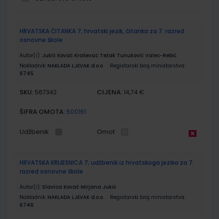
Grupirani
HRVATSKA ČITANKA 7; hrvatski jezik, čitanka za 7. razred
proizvodi
osnovne škole
Autor(i):
Jukić Kovač Kraševac Težak Tunuković Valec-Rebić
Nakladnik:
NAKLADA LJEVAK d.o.o.
Registarski broj ministarstva:
6745
SKU:
CIJENA:
567342
14,74 €
ŠIFRA OMOTA:
500161
Udžbenik
Omot
HRVATSKA KRIJESNICA 7; udžbenik iz hrvatskoga jezika za 7.
razred osnovne škole
Autor(i):
Slavica Kovač Mirjana Jukić
Nakladnik:
NAKLADA LJEVAK d.o.o.
Registarski broj ministarstva:
6746