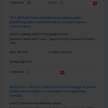
Udžbenik
Omot
TK 7; (KUTIJA) radni materijal za izvođenje vježbi i
praktičnog rada iz tehničke kulture za sedmi razred
osnovne škole
Autor(i):
Zakanji Vlajinić Čović grupa autora
Nakladnik:
PROFIL KLETT d.o.o.
Registarski broj ministarstva:
6929-
DOM
SKU:
CIJENA:
567433
25,00 €
ŠIFRA OMOTA:
Udžbenik
BIOLOGIJA 7; (KUTIJA) radna bilježnica iz biologije za sedmi
razred osnovne škole s materijalima za istraživačku
nastavu
Autor(i):
Čiček Karakaš Meštrović Petrač