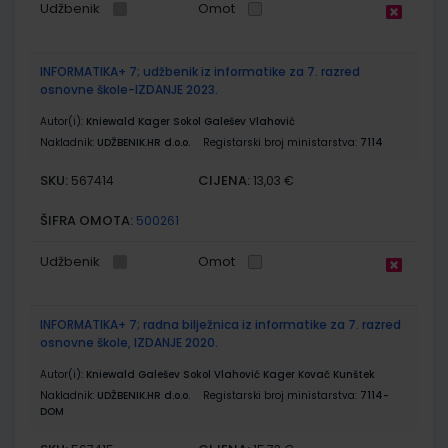
Udžbenik
Omot
INFORMATIKA+ 7; udžbenik iz informatike za 7. razred
osnovne škole-IZDANJE 2023.
Autor(i):
Kniewald Kager Sokol Galešev Vlahović
Nakladnik:
UDŽBENIK.HR d.o.o.
Registarski broj ministarstva:
7114
SKU:
CIJENA:
567414
13,03 €
ŠIFRA OMOTA:
500261
Udžbenik
Omot
INFORMATIKA+ 7; radna bilježnica iz informatike za 7. razred
osnovne škole, IZDANJE 2020.
Autor(i):
Kniewald Galešev Sokol Vlahović Kager Kovač Kunštek
Nakladnik:
UDŽBENIK.HR d.o.o.
Registarski broj ministarstva:
7114-
DOM