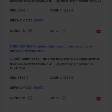
Nakladnik:
ŠKOLSKA KNJIGA d.d.
Registarski broj ministarstva:
6004
SKU:
CIJENA:
556214
12,66 €
ŠIFRA OMOTA:
500177
Udžbenik
Omot
FIZIKA OKO NAS 7; radna bilježnica za fiziku u sedmom
razredu osnovne škole
Autor(i):
Vladimir Paar Tanja Ćulibrk Mladen Klaić Sanja Martinko
Nakladnik:
ŠKOLSKA KNJIGA d.d.
Registarski broj ministarstva:
6004-DOM
SKU:
CIJENA:
556215
13,60 €
ŠIFRA OMOTA:
500177
Udžbenik
Omot