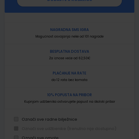
NAGRADNA SMS IGRA
Mogućnost osvajanja neke od 101 nagrade
BESPLATNA DOSTAVA
Za iznose veće od 62,50€
PLAĆANJE NA RATE
do 12 rata bez kamata
10% POPUSTA NA PRIBOR
Kupnjom udžbenika ostvarujete popust na školski pribor
Označi sve radne bilježnice
Označi sve udžbenike (trenutno nije dostupno)
Označi sve omote