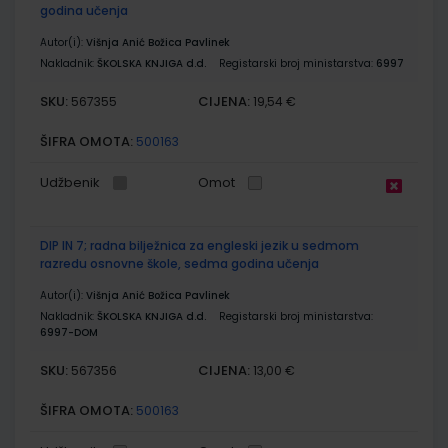
godina učenja
Autor(i):
Višnja Anić Božica Pavlinek
Nakladnik:
ŠKOLSKA KNJIGA d.d.
Registarski broj ministarstva:
6997
SKU:
CIJENA:
567355
19,54 €
ŠIFRA OMOTA:
500163
Udžbenik
Omot
DIP IN 7; radna bilježnica za engleski jezik u sedmom
razredu osnovne škole, sedma godina učenja
Autor(i):
Višnja Anić Božica Pavlinek
Nakladnik:
ŠKOLSKA KNJIGA d.d.
Registarski broj ministarstva:
6997-DOM
SKU:
CIJENA:
567356
13,00 €
ŠIFRA OMOTA:
500163