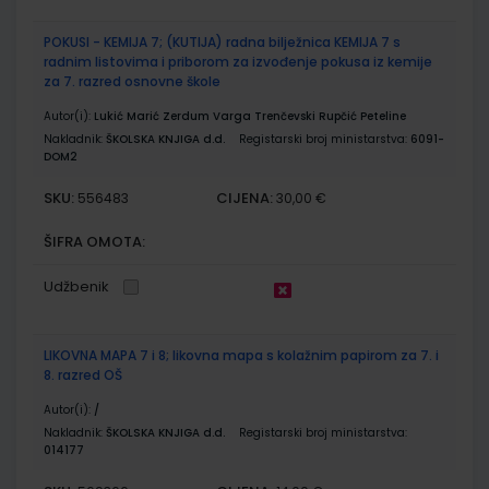
POKUSI - KEMIJA 7; (KUTIJA) radna bilježnica KEMIJA 7 s
radnim listovima i priborom za izvođenje pokusa iz kemije
za 7. razred osnovne škole
Autor(i):
Lukić Marić Zerdum Varga Trenčevski Rupčić Peteline
Nakladnik:
ŠKOLSKA KNJIGA d.d.
Registarski broj ministarstva:
6091-
DOM2
SKU:
CIJENA:
556483
30,00 €
ŠIFRA OMOTA:
Udžbenik
LIKOVNA MAPA 7 i 8; likovna mapa s kolažnim papirom za 7. i
8. razred OŠ
Autor(i):
/
Nakladnik:
ŠKOLSKA KNJIGA d.d.
Registarski broj ministarstva:
014177