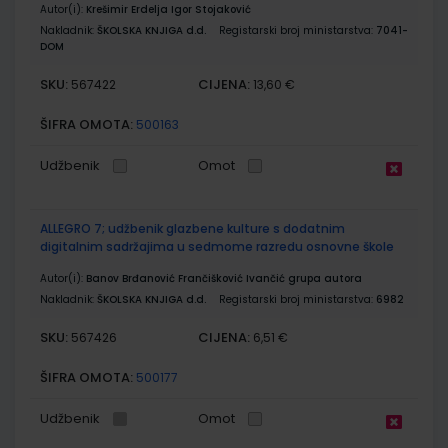
Autor(i):
Krešimir Erdelja Igor Stojaković
Nakladnik:
ŠKOLSKA KNJIGA d.d.
Registarski broj ministarstva:
7041-
DOM
SKU:
CIJENA:
567422
13,60 €
ŠIFRA OMOTA:
500163
Udžbenik
Omot
ALLEGRO 7; udžbenik glazbene kulture s dodatnim
digitalnim sadržajima u sedmome razredu osnovne škole
Autor(i):
Banov Brđanović Frančišković Ivančić grupa autora
Nakladnik:
ŠKOLSKA KNJIGA d.d.
Registarski broj ministarstva:
6982
SKU:
CIJENA:
567426
6,51 €
ŠIFRA OMOTA:
500177
Udžbenik
Omot