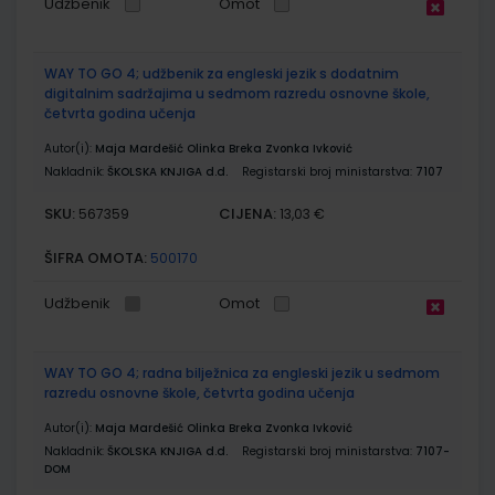
Udžbenik
Omot
WAY TO GO 4; udžbenik za engleski jezik s dodatnim
digitalnim sadržajima u sedmom razredu osnovne škole,
četvrta godina učenja
Autor(i):
Maja Mardešić Olinka Breka Zvonka Ivković
Nakladnik:
ŠKOLSKA KNJIGA d.d.
Registarski broj ministarstva:
7107
SKU:
CIJENA:
567359
13,03 €
ŠIFRA OMOTA:
500170
Udžbenik
Omot
WAY TO GO 4; radna bilježnica za engleski jezik u sedmom
razredu osnovne škole, četvrta godina učenja
Autor(i):
Maja Mardešić Olinka Breka Zvonka Ivković
Nakladnik:
ŠKOLSKA KNJIGA d.d.
Registarski broj ministarstva:
7107-
DOM