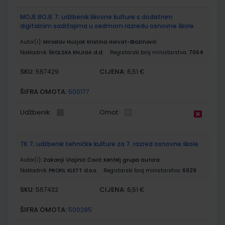
MOJE BOJE 7; udžbenik likovne kulture s dodatnim
digitalnim sadržajima u sedmom razredu osnovne škole
Autor(i):
Miroslav Huzjak Kristina Horvat-Blažinović
Nakladnik:
ŠKOLSKA KNJIGA d.d.
Registarski broj ministarstva:
7064
SKU:
CIJENA:
567429
6,51 €
ŠIFRA OMOTA:
500177
Udžbenik
Omot
TK 7; udžbenik tehničke kulture za 7. razred osnovne škole
Autor(i):
Zakanji Vlajinić Čović Kenfelj grupa autora
Nakladnik:
PROFIL KLETT d.o.o.
Registarski broj ministarstva:
6929
SKU:
CIJENA:
567432
6,51 €
ŠIFRA OMOTA:
500285