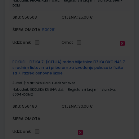
Nakladnik:
PROFIL KLETT d.o.o.
Registarski broj ministarstva:
5981-
DOM
SKU:
CIJENA:
556508
25,00 €
ŠIFRA OMOTA:
500261
Udžbenik
Omot
POKUSI - FIZIKA 7; (KUTIJA) radna bilježnica FIZIKA OKO NAS 7
s radnim listovima i priborom za izvođenje pokusa iz fizike
za 7. razred osnovne škole
Autor(i):
Martinko Klaić Tušek Vrhovec
Nakladnik:
ŠKOLSKA KNJIGA d.d.
Registarski broj ministarstva:
6004-DOM2
SKU:
CIJENA:
556480
30,00 €
ŠIFRA OMOTA:
Udžbenik