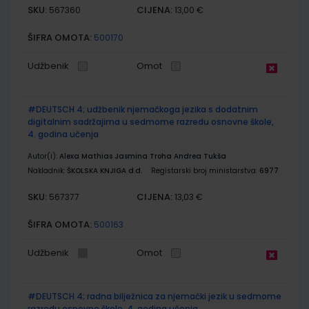
SKU:
CIJENA:
567360
13,00 €
ŠIFRA OMOTA:
500170
Udžbenik
Omot
#DEUTSCH 4; udžbenik njemačkoga jezika s dodatnim
digitalnim sadržajima u sedmome razredu osnovne škole,
4. godina učenja
Autor(i):
Alexa Mathias Jasmina Troha Andrea Tukša
Nakladnik:
ŠKOLSKA KNJIGA d.d.
Registarski broj ministarstva:
6977
SKU:
CIJENA:
567377
13,03 €
ŠIFRA OMOTA:
500163
Udžbenik
Omot
#DEUTSCH 4; radna bilježnica za njemački jezik u sedmome
razredu osnovne škole, 4. godina učenja