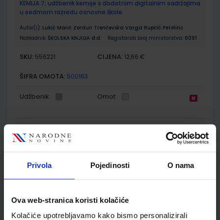
KEMIJA 7; udžbenik kemije s dodatnim digitalnim sadržajima
u sedmom razredu osnovne škole
Autor(i):
Lukić Marić Zerdun Trenčevska Varga Rupčić Petelinc
Nakladnik:
ŠKOLSKA KNJIGA d.d.
Registarski broj ministarstva:
6091
SKU:
CIJENA:
556221
12,66 €
ŠIFRA OMOTA:
500163
Udžbenik
Omot
KEMIJA 7; radna bilježnica za kemiju u sedmom razredu
osnovne škole
Autor(i):
Lukić Marić Zerdun Trenčevska Varga
Nakladnik:
ŠKOLSKA KNJIGA d.d.
Registarski broj ministarstva:
6091-
Privola
Pojedinosti
O nama
DOM
SKU:
CIJENA:
556222
13,60 €
Ova web-stranica koristi kolačiće
ŠIFRA OMOTA:
500163
Kolačiće upotrebljavamo kako bismo personalizirali