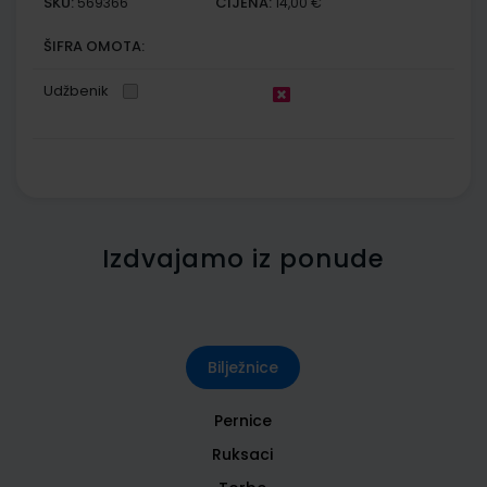
SKU:
CIJENA:
569366
14,00 €
ŠIFRA OMOTA:
Udžbenik
Izdvajamo iz ponude
Bilježnice
Pernice
Ruksaci