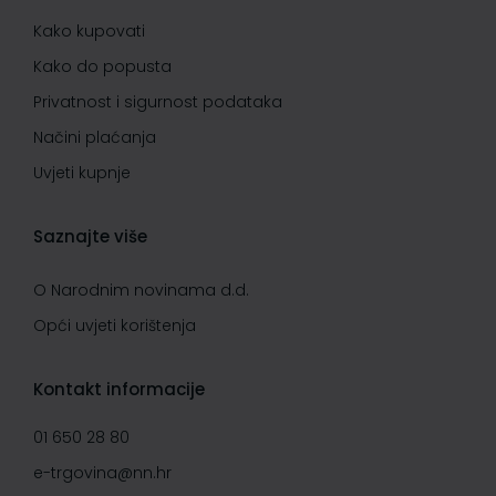
Kako kupovati
Kako do popusta
Privatnost i sigurnost podataka
Načini plaćanja
Uvjeti kupnje
Saznajte više
O Narodnim novinama d.d.
Opći uvjeti korištenja
Kontakt informacije
01 650 28 80
e-trgovina@nn.hr