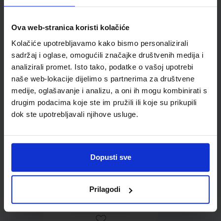
Ova web-stranica koristi kolačiće
Omot PVC za školske
Kolačiće upotrebljavamo kako bismo personalizirali
udžbenike; dimenzije
sadržaj i oglase, omogućili značajke društvenih medija i
431x287; tip 177
analizirali promet. Isto tako, podatke o vašoj upotrebi
naše web-lokacije dijelimo s partnerima za društvene
medije, oglašavanje i analizu, a oni ih mogu kombinirati s
drugim podacima koje ste im pružili ili koje su prikupili
dok ste upotrebljavali njihove usluge.
Dopusti sve
0,85 €
Prilagodi