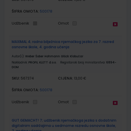
ŠIFRA OMOTA:
500178
Udžbenik
Omot
MAXIMAL 4; radna bilježnica njemačkog jezika za 7. razred
osnovne škole, 4. godina učenja
Autor(i):
Weber Šober Hohmann Glšck Klobučar
Nakladnik:
PROFIL KLETT d.o.o.
Registarski broj ministarstva:
6894-
DOM
SKU:
CIJENA:
567374
13,00 €
ŠIFRA OMOTA:
500178
Udžbenik
Omot
GUT GEMACHT! 7; udžbenik njemačkoga jezika s dodatnim
digitalnim sadržajima u sedmome razredu osnovne škole,
7. godina učenja