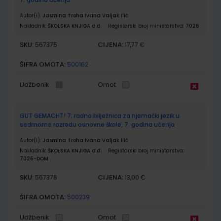
Autor(i):
Jasmina Troha Ivana Valjak Ilić
Nakladnik:
ŠKOLSKA KNJIGA d.d.
Registarski broj ministarstva:
7026
SKU:
CIJENA:
567375
17,77 €
ŠIFRA OMOTA:
500162
Udžbenik
Omot
GUT GEMACHT! 7; radna bilježnica za njemački jezik u
sedmome razredu osnovne škole, 7. godina učenja
Autor(i):
Jasmina Troha Ivana Valjak Ilić
Nakladnik:
ŠKOLSKA KNJIGA d.d.
Registarski broj ministarstva:
7026-DOM
SKU:
CIJENA:
567376
13,00 €
ŠIFRA OMOTA:
500239
Udžbenik
Omot