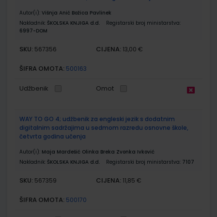
Autor(i):
Višnja Anić Božica Pavlinek
Nakladnik:
ŠKOLSKA KNJIGA d.d.
Registarski broj ministarstva:
6997-DOM
SKU:
CIJENA:
567356
13,00 €
ŠIFRA OMOTA:
500163
Udžbenik
Omot
WAY TO GO 4; udžbenik za engleski jezik s dodatnim
digitalnim sadržajima u sedmom razredu osnovne škole,
četvrta godina učenja
Autor(i):
Maja Mardešić Olinka Breka Zvonka Ivković
Nakladnik:
ŠKOLSKA KNJIGA d.d.
Registarski broj ministarstva:
7107
SKU:
CIJENA:
567359
11,85 €
ŠIFRA OMOTA:
500170