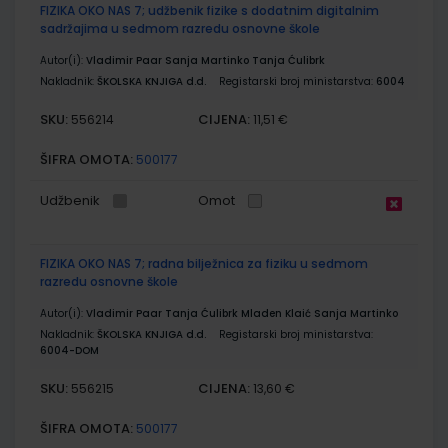
FIZIKA OKO NAS 7; udžbenik fizike s dodatnim digitalnim
sadržajima u sedmom razredu osnovne škole
Autor(i):
Vladimir Paar Sanja Martinko Tanja Ćulibrk
Nakladnik:
ŠKOLSKA KNJIGA d.d.
Registarski broj ministarstva:
6004
SKU:
CIJENA:
556214
11,51 €
ŠIFRA OMOTA:
500177
Udžbenik
Omot
FIZIKA OKO NAS 7; radna bilježnica za fiziku u sedmom
razredu osnovne škole
Autor(i):
Vladimir Paar Tanja Ćulibrk Mladen Klaić Sanja Martinko
Nakladnik:
ŠKOLSKA KNJIGA d.d.
Registarski broj ministarstva:
6004-DOM
SKU:
CIJENA:
556215
13,60 €
ŠIFRA OMOTA:
500177