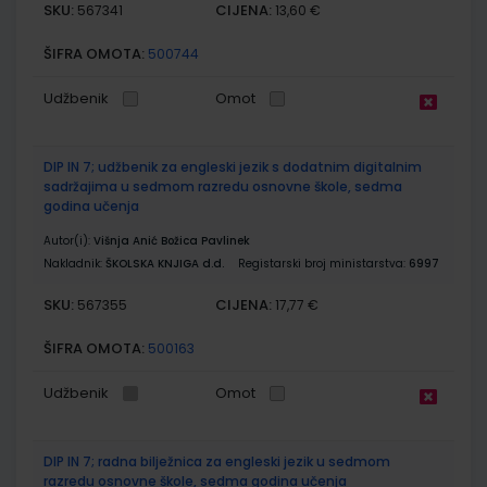
SKU:
CIJENA:
567341
13,60 €
ŠIFRA OMOTA:
500744
Udžbenik
Omot
DIP IN 7; udžbenik za engleski jezik s dodatnim digitalnim
sadržajima u sedmom razredu osnovne škole, sedma
godina učenja
Autor(i):
Višnja Anić Božica Pavlinek
Nakladnik:
ŠKOLSKA KNJIGA d.d.
Registarski broj ministarstva:
6997
SKU:
CIJENA:
567355
17,77 €
ŠIFRA OMOTA:
500163
Udžbenik
Omot
DIP IN 7; radna bilježnica za engleski jezik u sedmom
razredu osnovne škole, sedma godina učenja