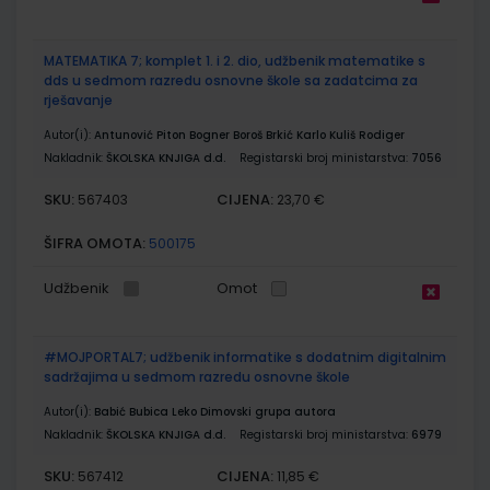
MATEMATIKA 7; komplet 1. i 2. dio, udžbenik matematike s
dds u sedmom razredu osnovne škole sa zadatcima za
rješavanje
Autor(i):
Antunović Piton Bogner Boroš Brkić Karlo Kuliš Rodiger
Nakladnik:
ŠKOLSKA KNJIGA d.d.
Registarski broj ministarstva:
7056
SKU:
CIJENA:
567403
23,70 €
ŠIFRA OMOTA:
500175
Udžbenik
Omot
#MOJPORTAL7; udžbenik informatike s dodatnim digitalnim
sadržajima u sedmom razredu osnovne škole
Autor(i):
Babić Bubica Leko Dimovski grupa autora
Nakladnik:
ŠKOLSKA KNJIGA d.d.
Registarski broj ministarstva:
6979
SKU:
CIJENA:
567412
11,85 €