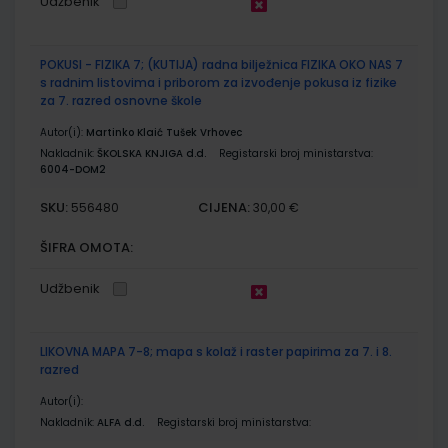
Udžbenik
POKUSI - FIZIKA 7; (KUTIJA) radna bilježnica FIZIKA OKO NAS 7
s radnim listovima i priborom za izvođenje pokusa iz fizike
za 7. razred osnovne škole
Autor(i):
Martinko Klaić Tušek Vrhovec
Nakladnik:
ŠKOLSKA KNJIGA d.d.
Registarski broj ministarstva:
6004-DOM2
SKU:
CIJENA:
556480
30,00 €
ŠIFRA OMOTA:
Udžbenik
LIKOVNA MAPA 7-8; mapa s kolaž i raster papirima za 7. i 8.
razred
Autor(i):
Nakladnik:
ALFA d.d.
Registarski broj ministarstva: