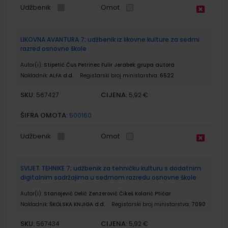
Udžbenik
Omot
LIKOVNA AVANTURA 7; udžbenik iz likovne kulture za sedmi
razred osnovne škole
Autor(i):
Stipetić Čus Petrinec Fulir Jerabek grupa autora
Nakladnik:
ALFA d.d.
Registarski broj ministarstva:
6522
SKU:
CIJENA:
567427
5,92 €
ŠIFRA OMOTA:
500160
Udžbenik
Omot
SVIJET TEHNIKE 7; udžbenik za tehničku kulturu s dodatnim
digitalnim sadržajima u sedmom razredu osnovne škole
Autor(i):
Stanojević Delić Zenzerović Čikeš Kolarić Ptičar
Nakladnik:
ŠKOLSKA KNJIGA d.d.
Registarski broj ministarstva:
7090
SKU:
CIJENA:
567434
5,92 €