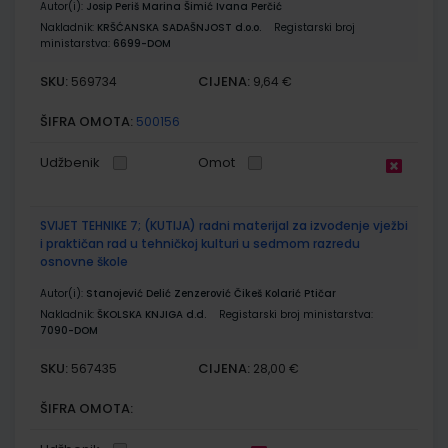
Autor(i):
Josip Periš Marina Šimić Ivana Perčić
Nakladnik:
KRŠĆANSKA SADAŠNJOST d.o.o.
Registarski broj
ministarstva:
6699-DOM
SKU:
CIJENA:
569734
9,64 €
ŠIFRA OMOTA:
500156
Udžbenik
Omot
SVIJET TEHNIKE 7; (KUTIJA) radni materijal za izvođenje vježbi
i praktičan rad u tehničkoj kulturi u sedmom razredu
osnovne škole
Autor(i):
Stanojević Delić Zenzerović Čikeš Kolarić Ptičar
Nakladnik:
ŠKOLSKA KNJIGA d.d.
Registarski broj ministarstva:
7090-DOM
SKU:
CIJENA:
567435
28,00 €
ŠIFRA OMOTA: