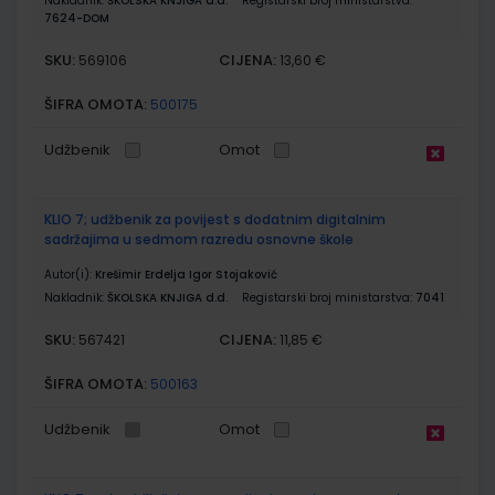
Nakladnik:
ŠKOLSKA KNJIGA d.d.
Registarski broj ministarstva:
7624-DOM
SKU:
CIJENA:
569106
13,60 €
ŠIFRA OMOTA:
500175
Udžbenik
Omot
KLIO 7; udžbenik za povijest s dodatnim digitalnim
sadržajima u sedmom razredu osnovne škole
Autor(i):
Krešimir Erdelja Igor Stojaković
Nakladnik:
ŠKOLSKA KNJIGA d.d.
Registarski broj ministarstva:
7041
SKU:
CIJENA:
567421
11,85 €
ŠIFRA OMOTA:
500163
Udžbenik
Omot