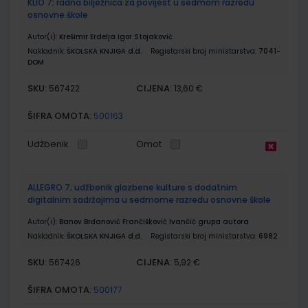
KLIO 7; radna bilježnica za povijest u sedmom razredu
osnovne škole
Autor(i):
Krešimir Erdelja Igor Stojaković
Nakladnik:
ŠKOLSKA KNJIGA d.d.
Registarski broj ministarstva:
7041-
DOM
SKU:
CIJENA:
567422
13,60 €
ŠIFRA OMOTA:
500163
Udžbenik
Omot
ALLEGRO 7; udžbenik glazbene kulture s dodatnim
digitalnim sadržajima u sedmome razredu osnovne škole
Autor(i):
Banov Brđanović Frančišković Ivančić grupa autora
Nakladnik:
ŠKOLSKA KNJIGA d.d.
Registarski broj ministarstva:
6982
SKU:
CIJENA:
567426
5,92 €
ŠIFRA OMOTA:
500177