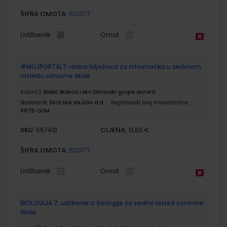
ŠIFRA OMOTA:
500177
Udžbenik
Omot
#MOJPORTAL7; radna bilježnica za informatiku u sedmom
razredu osnovne škole
Autor(i):
Babić Bubica Leko Dimovski grupa autora
Nakladnik:
ŠKOLSKA KNJIGA d.d.
Registarski broj ministarstva:
6979-DOM
SKU:
CIJENA:
567413
13,60 €
ŠIFRA OMOTA:
500177
Udžbenik
Omot
BIOLOGIJA 7; udžbenik iz biologije za sedmi razred osnovne
škole