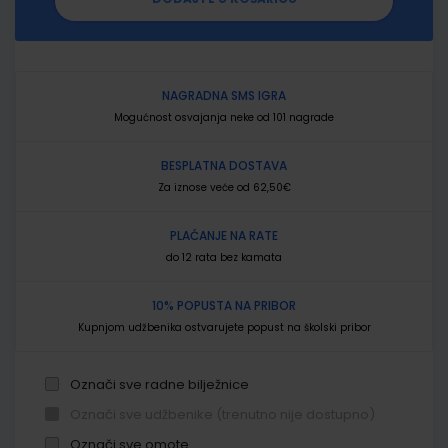
NAGRADNA SMS IGRA
Mogućnost osvajanja neke od 101 nagrade
BESPLATNA DOSTAVA
Za iznose veće od 62,50€
PLAĆANJE NA RATE
do 12 rata bez kamata
10% POPUSTA NA PRIBOR
Kupnjom udžbenika ostvarujete popust na školski pribor
Označi sve radne bilježnice
Označi sve udžbenike (trenutno nije dostupno)
Označi sve omote