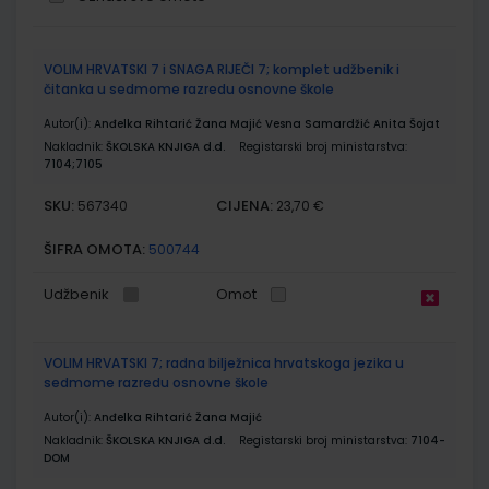
Grupirani
VOLIM HRVATSKI 7 i SNAGA RIJEČI 7; komplet udžbenik i
proizvodi
čitanka u sedmome razredu osnovne škole
Autor(i):
Anđelka Rihtarić Žana Majić Vesna Samardžić Anita Šojat
Nakladnik:
ŠKOLSKA KNJIGA d.d.
Registarski broj ministarstva:
7104;7105
SKU:
CIJENA:
567340
23,70 €
ŠIFRA OMOTA:
500744
Udžbenik
Omot
VOLIM HRVATSKI 7; radna bilježnica hrvatskoga jezika u
sedmome razredu osnovne škole
Autor(i):
Anđelka Rihtarić Žana Majić
Nakladnik:
ŠKOLSKA KNJIGA d.d.
Registarski broj ministarstva:
7104-
DOM