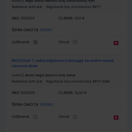
Autor(i):
Begić Bastić Bakarić Kralj Golub Madaj Prpić
Nakladnik:
ALFA d.d.
Registarski broj ministarstva:
5977
SKU:
CIJENA:
556203
11,51 €
ŠIFRA OMOTA:
500167
Udžbenik
Omot
BIOLOGIJA 7; radna bilježnica iz biologije za sedmi razred
osnovne škole
Autor(i):
Bastić Begić Bakarić Kralj Golub
Nakladnik:
ALFA d.d.
Registarski broj ministarstva:
5977-DOM
SKU:
CIJENA:
556209
12,00 €
ŠIFRA OMOTA:
500160
Udžbenik
Omot