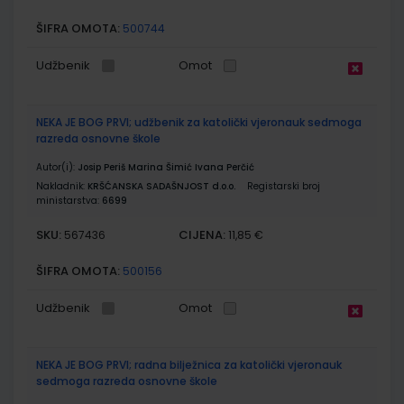
ŠIFRA OMOTA:
500744
Udžbenik
Omot
NEKA JE BOG PRVI; udžbenik za katolički vjeronauk sedmoga
razreda osnovne škole
Autor(i):
Josip Periš Marina Šimić Ivana Perčić
Nakladnik:
KRŠĆANSKA SADAŠNJOST d.o.o.
Registarski broj
ministarstva:
6699
SKU:
CIJENA:
567436
11,85 €
ŠIFRA OMOTA:
500156
Udžbenik
Omot
NEKA JE BOG PRVI; radna bilježnica za katolički vjeronauk
sedmoga razreda osnovne škole