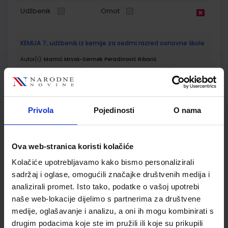
Udžbenik
Omot
KEMIJA 7; udžbenik iz kemije za sedmi razred osnovne škole
Autor(i):
Mamić Mrvoš-Sermek Peradinović Ribarić
Nakladnik:
ALFA d.d.
Registarski broj ministarstva:
6086
SKU:
CIJENA:
556218
11,51 €
ŠIFRA OMOTA:
500160
Privola
Pojedinosti
O nama
Udžbenik
Omot
Ova web-stranica koristi kolačiće
Kolačiće upotrebljavamo kako bismo personalizirali
KEMIJA 7; radna bilježnica iz kemije za sedmi razred
osnovne škole
sadržaj i oglase, omogućili značajke društvenih medija i
analizirali promet. Isto tako, podatke o vašoj upotrebi
Autor(i):
Mamić Mrvoš-Sermeki Peradinović Ribarić
naše web-lokacije dijelimo s partnerima za društvene
Nakladnik:
ALFA d.d.
Registarski broj ministarstva:
6086-DOM
medije, oglašavanje i analizu, a oni ih mogu kombinirati s
SKU:
CIJENA:
556482
12,00 €
drugim podacima koje ste im pružili ili koje su prikupili