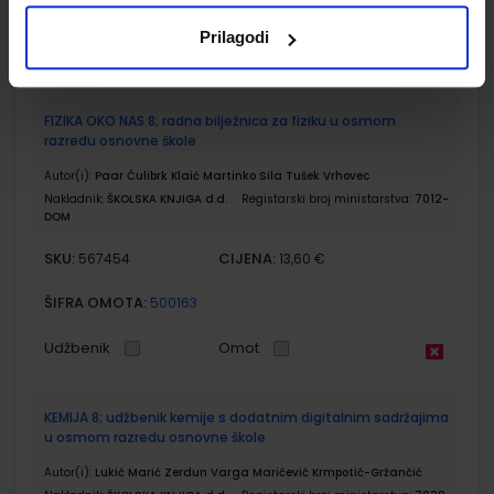
ŠIFRA OMOTA:
500163
Prilagodi
Udžbenik
Omot
FIZIKA OKO NAS 8; radna bilježnica za fiziku u osmom
razredu osnovne škole
Autor(i):
Paar Ćulibrk Klaić Martinko Sila Tušek Vrhovec
Nakladnik:
ŠKOLSKA KNJIGA d.d.
Registarski broj ministarstva:
7012-
DOM
SKU:
CIJENA:
567454
13,60 €
ŠIFRA OMOTA:
500163
Udžbenik
Omot
KEMIJA 8; udžbenik kemije s dodatnim digitalnim sadržajima
u osmom razredu osnovne škole
Autor(i):
Lukić Marić Zerdun Varga Maričević Krmpotić-Gržančić