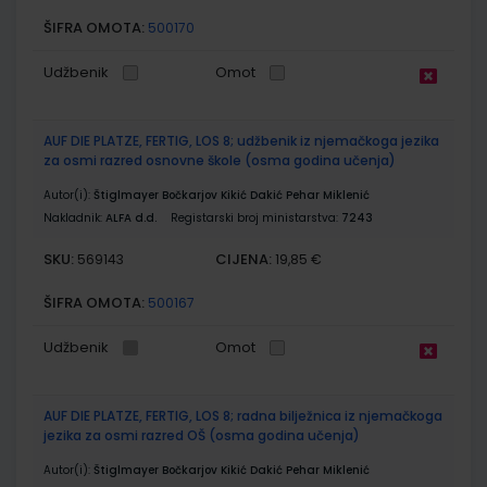
ŠIFRA OMOTA:
500170
Udžbenik
Omot
AUF DIE PLATZE, FERTIG, LOS 8; udžbenik iz njemačkoga jezika
za osmi razred osnovne škole (osma godina učenja)
Autor(i):
Štiglmayer Bočkarjov Kikić Dakić Pehar Miklenić
Nakladnik:
ALFA d.d.
Registarski broj ministarstva:
7243
SKU:
CIJENA:
569143
19,85 €
ŠIFRA OMOTA:
500167
Udžbenik
Omot
AUF DIE PLATZE, FERTIG, LOS 8; radna bilježnica iz njemačkoga
jezika za osmi razred OŠ (osma godina učenja)
Autor(i):
Štiglmayer Bočkarjov Kikić Dakić Pehar Miklenić