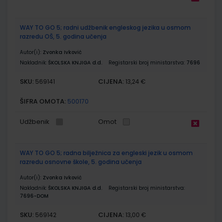
WAY TO GO 5; radni udžbenik engleskog jezika u osmom
razredu OŠ, 5. godina učenja
Autor(i):
Zvonka Ivković
Nakladnik:
ŠKOLSKA KNJIGA d.d.
Registarski broj ministarstva:
7696
SKU:
CIJENA:
569141
13,24 €
ŠIFRA OMOTA:
500170
Udžbenik
Omot
WAY TO GO 5; radna bilježnica za engleski jezik u osmom
razredu osnovne škole, 5. godina učenja
Autor(i):
Zvonka Ivković
Nakladnik:
ŠKOLSKA KNJIGA d.d.
Registarski broj ministarstva:
7696-DOM
SKU:
CIJENA:
569142
13,00 €