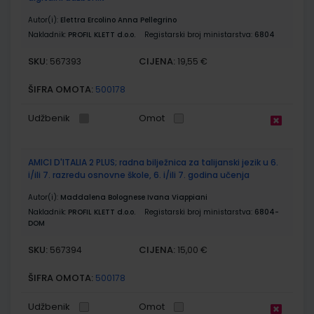
Autor(i):
Elettra Ercolino Anna Pellegrino
Nakladnik:
PROFIL KLETT d.o.o.
Registarski broj ministarstva:
6804
SKU:
CIJENA:
567393
19,55 €
ŠIFRA OMOTA:
500178
Udžbenik
Omot
AMICI D'ITALIA 2 PLUS; radna bilježnica za talijanski jezik u 6.
i/ili 7. razredu osnovne škole, 6. i/ili 7. godina učenja
Autor(i):
Maddalena Bolognese Ivana Viappiani
Nakladnik:
PROFIL KLETT d.o.o.
Registarski broj ministarstva:
6804-
DOM
SKU:
CIJENA:
567394
15,00 €
ŠIFRA OMOTA:
500178
Udžbenik
Omot