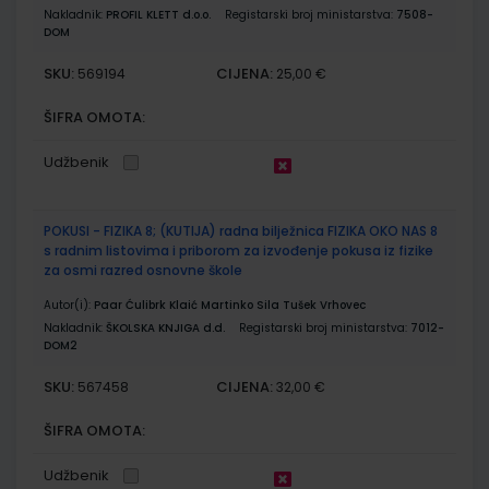
Nakladnik:
PROFIL KLETT d.o.o.
Registarski broj ministarstva:
7508-
DOM
SKU:
CIJENA:
569194
25,00 €
ŠIFRA OMOTA:
Udžbenik
POKUSI - FIZIKA 8; (KUTIJA) radna bilježnica FIZIKA OKO NAS 8
s radnim listovima i priborom za izvođenje pokusa iz fizike
za osmi razred osnovne škole
Autor(i):
Paar Ćulibrk Klaić Martinko Sila Tušek Vrhovec
Nakladnik:
ŠKOLSKA KNJIGA d.d.
Registarski broj ministarstva:
7012-
DOM2
SKU:
CIJENA:
567458
32,00 €
ŠIFRA OMOTA:
Udžbenik