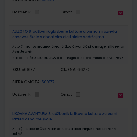
Udžbenik
Omot
ALLEGRO 8; udžbenik glazbene kulture u osmom razredu
osnovne škole s dodatnim digitalnim sadržajima
Autor(i):
Banov Brđanović Frančišković Ivančić Kirchmayer Bilić Pehar
Aver Jelavić
Nakladnik:
ŠKOLSKA KNJIGA d.d.
Registarski broj ministarstva:
7603
SKU:
CIJENA:
569187
6,62 €
ŠIFRA OMOTA:
500177
Udžbenik
Omot
LIKOVNA AVANTURA 8; udžbenik iz likovne kulture za osmi
razred osnovne škole
Autor(i):
Stipetić Čus Petrinec Fulir Jerabek Pinjuh Finek Brezarić
Jeličić