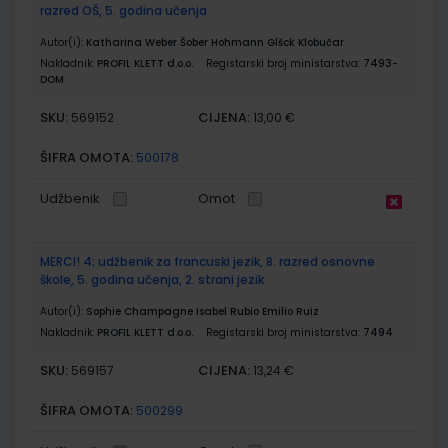
razred OŠ, 5. godina učenja
Autor(i):
Katharina Weber Šober Hohmann Glšck Klobučar
Nakladnik:
PROFIL KLETT d.o.o.
Registarski broj ministarstva:
7493-
DOM
SKU:
CIJENA:
569152
13,00 €
ŠIFRA OMOTA:
500178
Udžbenik
Omot
MERCI! 4; udžbenik za francuski jezik, 8. razred osnovne
škole, 5. godina učenja, 2. strani jezik
Autor(i):
Sophie Champagne Isabel Rubio Emilio Ruiz
Nakladnik:
PROFIL KLETT d.o.o.
Registarski broj ministarstva:
7494
SKU:
CIJENA:
569157
13,24 €
ŠIFRA OMOTA:
500299