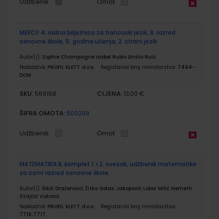
Udžbenik
Omot
MERCI! 4; radna bilježnica za francuski jezik, 8. razred
osnovne škole, 5. godina učenja, 2. strani jezik
Autor(i):
Sophie Champagne Isabel Rubio Emilio Ruiz
Nakladnik:
PROFIL KLETT d.o.o.
Registarski broj ministarstva:
7494-
DOM
SKU:
CIJENA:
569158
13,00 €
ŠIFRA OMOTA:
500299
Udžbenik
Omot
MATEMATIKA 8; komplet 1. i 2. svezak, udžbenik matematike
za osmi razred osnovne škole
Autor(i):
Šikić Draženović Žitko Golac Jakopović Lobor Milić Nemeth
Stajčić Vuković
Nakladnik:
PROFIL KLETT d.o.o.
Registarski broj ministarstva:
7716;7717