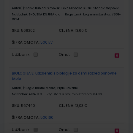
Autor(i):
Babić Bubica Dimovski Leko Mihočka Ružić Stančić Vejnović
Nakladnik:
ŠKOLSKA KNJIGA d.d.
Registarski broj ministarstva:
7601-
DOM
SKU:
CIJENA:
569202
13,60 €
ŠIFRA OMOTA:
500177
Udžbenik
Omot
BIOLOGIJA 8; udžbenik iz biologije za osmi razred osnovne
škole
Autor(i):
Begić Bastić Madaj Prpić Bakarić
Nakladnik:
ALFA d.d.
Registarski broj ministarstva:
6480
SKU:
CIJENA:
567440
13,03 €
ŠIFRA OMOTA:
500160
Udžbenik
Omot