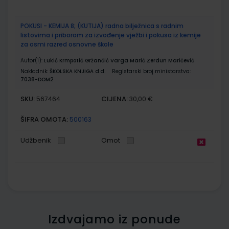
POKUSI - KEMIJA 8; (KUTIJA) radna bilježnica s radnim
listovima i priborom za izvođenje vježbi i pokusa iz kemije
za osmi razred osnovne škole
Autor(i):
Lukić Krmpotić Gržančić Varga Marić Zerdun Maričević
Nakladnik:
ŠKOLSKA KNJIGA d.d.
Registarski broj ministarstva:
7038-DOM2
SKU:
CIJENA:
567464
30,00 €
ŠIFRA OMOTA:
500163
Udžbenik
Omot
Izdvajamo iz ponude