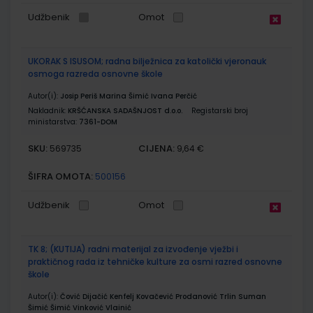
Udžbenik
Omot
UKORAK S ISUSOM; radna bilježnica za katolički vjeronauk
osmoga razreda osnovne škole
Autor(i):
Josip Periš Marina Šimić Ivana Perčić
Nakladnik:
KRŠĆANSKA SADAŠNJOST d.o.o.
Registarski broj
ministarstva:
7361-DOM
SKU:
CIJENA:
569735
9,64 €
ŠIFRA OMOTA:
500156
Udžbenik
Omot
TK 8; (KUTIJA) radni materijal za izvođenje vježbi i
praktičnog rada iz tehničke kulture za osmi razred osnovne
škole
Autor(i):
Čović Dijačić Kenfelj Kovačević Prodanović Trlin Suman
Šimić Šimić Vinković Vlainić