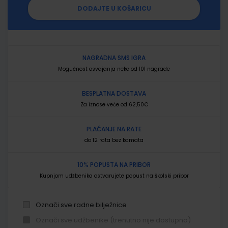
DODAJTE U KOŠARICU
NAGRADNA SMS IGRA
Mogućnost osvajanja neke od 101 nagrade
BESPLATNA DOSTAVA
Za iznose veće od 62,50€
PLAĆANJE NA RATE
do 12 rata bez kamata
10% POPUSTA NA PRIBOR
Kupnjom udžbenika ostvarujete popust na školski pribor
Označi sve radne bilježnice
Označi sve udžbenike (trenutno nije dostupno)