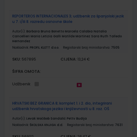
REPORTEROS INTERNACIONALES 3; udžbenik za španjolski jezik
u 7. i/ili 8. razredu osnovne škole
Autor(i):
Barbara Bruna Bonetto Marcela Calabia Natalia
Cancellieri Maria Letizia Galli Matilde Martinez Sara Ruth Talledo
Hernandez
Nakladnik:
PROFIL KLETT d.o.o.
Registarski broj ministarstva:
7505
SKU:
CIJENA:
567895
13,24 €
ŠIFRA OMOTA:
Udžbenik
HRVATSKI BEZ GRANICA 8; komplet 1. i 2. dio, integrirani
udžbenik hrvatskoga jezika i književnosti u 8. raz. OŠ
Autor(i):
Levak Močibob Sandalić Pettv Budija
Nakladnik:
ŠKOLSKA KNJIGA d.d.
Registarski broj ministarstva:
7631
SKU:
CIJENA:
569112
26,47 €