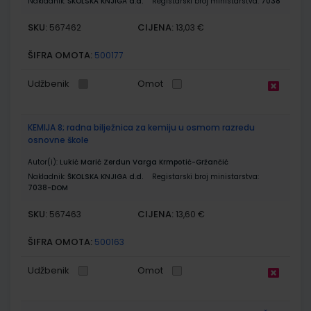
Nakladnik:
ŠKOLSKA KNJIGA d.d.
Registarski broj ministarstva:
7038
SKU:
CIJENA:
567462
13,03 €
ŠIFRA OMOTA:
500177
Udžbenik
Omot
KEMIJA 8; radna bilježnica za kemiju u osmom razredu
osnovne škole
Autor(i):
Lukić Marić Zerdun Varga Krmpotić-Gržančić
Nakladnik:
ŠKOLSKA KNJIGA d.d.
Registarski broj ministarstva:
7038-DOM
SKU:
CIJENA:
567463
13,60 €
ŠIFRA OMOTA:
500163
Udžbenik
Omot