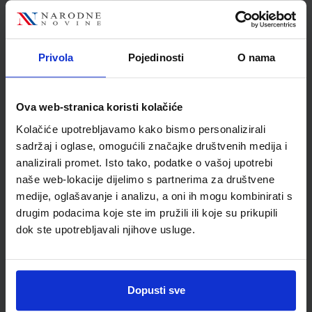
BIOLOGIJA 8; radna bilježnica iz biologije za osmi razred
osnovne škole
Privola
Pojedinosti
O nama
Autor(i):
Begić Bastić Madaj Prpić Bakarić
Nakladnik:
ALFA d.d.
Registarski broj ministarstva:
6480-DOM
Ova web-stranica koristi kolačiće
SKU:
CIJENA:
567441
12,00 €
Kolačiće upotrebljavamo kako bismo personalizirali
ŠIFRA OMOTA:
500160
sadržaj i oglase, omogućili značajke društvenih medija i
analizirali promet. Isto tako, podatke o vašoj upotrebi
Udžbenik
Omot
naše web-lokacije dijelimo s partnerima za društvene
medije, oglašavanje i analizu, a oni ih mogu kombinirati s
FIZIKA OKO NAS 8; udžbenik fizike s dodatnim digitalnim
drugim podacima koje ste im pružili ili koje su prikupili
sadržajima u osmom razredu osnovne škole
dok ste upotrebljavali njihove usluge.
Autor(i):
Vladimir Paar Tanja Ćulibrk Sanja Martinko
Nakladnik:
ŠKOLSKA KNJIGA d.d.
Registarski broj ministarstva:
7012
SKU:
CIJENA:
567453
13,03 €
Dopusti sve