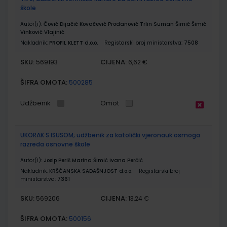
škole
Autor(i):
Čović Dijačić Kovačević Prodanović Trlin Suman Šimić Šimić
Vinković Vlajinić
Nakladnik:
PROFIL KLETT d.o.o.
Registarski broj ministarstva:
7508
SKU:
CIJENA:
569193
6,62 €
ŠIFRA OMOTA:
500285
Udžbenik
Omot
UKORAK S ISUSOM; udžbenik za katolički vjeronauk osmoga
razreda osnovne škole
Autor(i):
Josip Periš Marina Šimić Ivana Perčić
Nakladnik:
KRŠĆANSKA SADAŠNJOST d.o.o.
Registarski broj
ministarstva:
7361
SKU:
CIJENA:
569206
13,24 €
ŠIFRA OMOTA:
500156