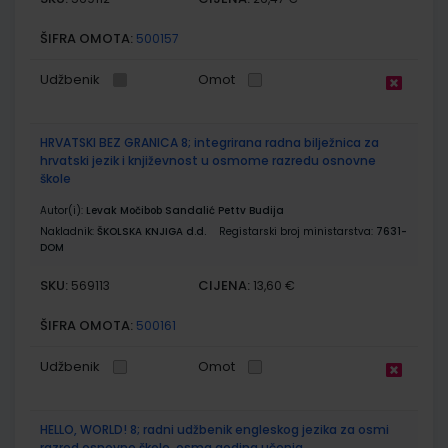
ŠIFRA OMOTA:
500157
Udžbenik
Omot
HRVATSKI BEZ GRANICA 8; integrirana radna bilježnica za
hrvatski jezik i književnost u osmome razredu osnovne
škole
Autor(i):
Levak Močibob Sandalić Pettv Budija
Nakladnik:
ŠKOLSKA KNJIGA d.d.
Registarski broj ministarstva:
7631-
DOM
SKU:
CIJENA:
569113
13,60 €
ŠIFRA OMOTA:
500161
Udžbenik
Omot
HELLO, WORLD! 8; radni udžbenik engleskog jezika za osmi
razred osnovne škole, osma godina učenja