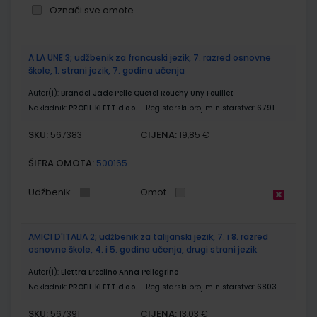
Označi sve omote
Grupirani
A LA UNE 3; udžbenik za francuski jezik, 7. razred osnovne
proizvodi
škole, 1. strani jezik, 7. godina učenja
Autor(i):
Brandel Jade Pelle Quetel Rouchy Uny Fouillet
Nakladnik:
PROFIL KLETT d.o.o.
Registarski broj ministarstva:
6791
SKU:
CIJENA:
567383
19,85 €
ŠIFRA OMOTA:
500165
Udžbenik
Omot
AMICI D'ITALIA 2; udžbenik za talijanski jezik, 7. i 8. razred
osnovne škole, 4. i 5. godina učenja, drugi strani jezik
Autor(i):
Elettra Ercolino Anna Pellegrino
Nakladnik:
PROFIL KLETT d.o.o.
Registarski broj ministarstva:
6803
SKU:
CIJENA:
567391
13,03 €