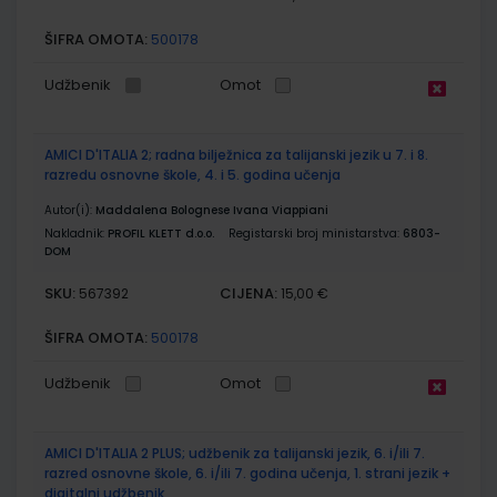
ŠIFRA OMOTA:
500178
Udžbenik
Omot
AMICI D'ITALIA 2; radna bilježnica za talijanski jezik u 7. i 8.
razredu osnovne škole, 4. i 5. godina učenja
Autor(i):
Maddalena Bolognese Ivana Viappiani
Nakladnik:
PROFIL KLETT d.o.o.
Registarski broj ministarstva:
6803-
DOM
SKU:
CIJENA:
567392
15,00 €
ŠIFRA OMOTA:
500178
Udžbenik
Omot
AMICI D'ITALIA 2 PLUS; udžbenik za talijanski jezik, 6. i/ili 7.
razred osnovne škole, 6. i/ili 7. godina učenja, 1. strani jezik +
digitalni udžbenik