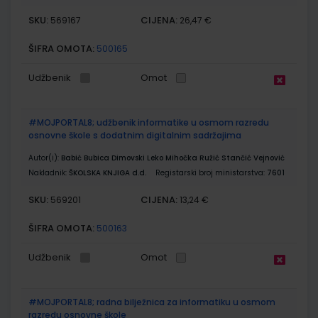
SKU:
CIJENA:
569167
26,47 €
ŠIFRA OMOTA:
500165
Udžbenik
Omot
#MOJPORTAL8; udžbenik informatike u osmom razredu
osnovne škole s dodatnim digitalnim sadržajima
Autor(i):
Babić Bubica Dimovski Leko Mihočka Ružić Stančić Vejnović
Nakladnik:
ŠKOLSKA KNJIGA d.d.
Registarski broj ministarstva:
7601
SKU:
CIJENA:
569201
13,24 €
ŠIFRA OMOTA:
500163
Udžbenik
Omot
#MOJPORTAL8; radna bilježnica za informatiku u osmom
razredu osnovne škole