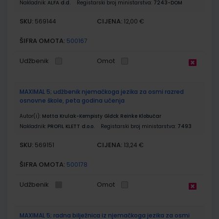
Nakladnik:
ALFA d.d.
Registarski broj ministarstva:
7243-DOM
SKU:
CIJENA:
569144
12,00 €
ŠIFRA OMOTA:
500167
Udžbenik
Omot
MAXIMAL 5; udžbenik njemačkoga jezika za osmi razred
osnovne škole, peta godina učenja
Autor(i):
Motta Krulak-Kempisty Glđck Reinke Klobučar
Nakladnik:
PROFIL KLETT d.o.o.
Registarski broj ministarstva:
7493
SKU:
CIJENA:
569151
13,24 €
ŠIFRA OMOTA:
500178
Udžbenik
Omot
MAXIMAL 5; radna bilježnica iz njemačkoga jezika za osmi