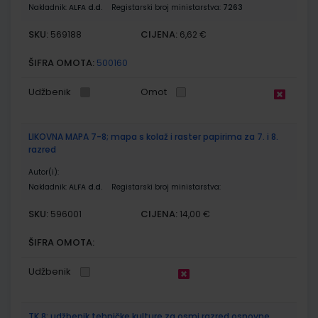
Nakladnik:
ALFA d.d.
Registarski broj ministarstva:
7263
SKU:
CIJENA:
569188
6,62 €
ŠIFRA OMOTA:
500160
Udžbenik
Omot
LIKOVNA MAPA 7-8; mapa s kolaž i raster papirima za 7. i 8.
razred
Autor(i):
Nakladnik:
ALFA d.d.
Registarski broj ministarstva:
SKU:
CIJENA:
596001
14,00 €
ŠIFRA OMOTA:
Udžbenik
TK 8; udžbenik tehničke kulture za osmi razred osnovne