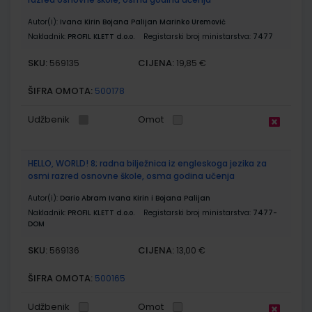
Autor(i):
Ivana Kirin Bojana Palijan Marinko Uremović
Nakladnik:
PROFIL KLETT d.o.o.
Registarski broj ministarstva:
7477
SKU:
CIJENA:
569135
19,85 €
ŠIFRA OMOTA:
500178
Udžbenik
Omot
HELLO, WORLD! 8; radna bilježnica iz engleskoga jezika za
osmi razred osnovne škole, osma godina učenja
Autor(i):
Dario Abram Ivana Kirin i Bojana Palijan
Nakladnik:
PROFIL KLETT d.o.o.
Registarski broj ministarstva:
7477-
DOM
SKU:
CIJENA:
569136
13,00 €
ŠIFRA OMOTA:
500165
Udžbenik
Omot