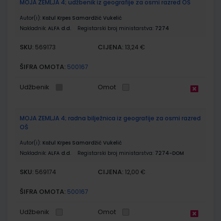
MOJA ZEMLJA 4; udžbenik iz geografije za osmi razred OŠ
Autor(i):
Kožul Krpes Samardžić Vukelić
Nakladnik:
ALFA d.d.
Registarski broj ministarstva:
7274
SKU:
CIJENA:
569173
13,24 €
ŠIFRA OMOTA:
500167
Udžbenik
Omot
MOJA ZEMLJA 4; radna bilježnica iz geografije za osmi razred
OŠ
Autor(i):
Kožul Krpes Samardžić Vukelić
Nakladnik:
ALFA d.d.
Registarski broj ministarstva:
7274-DOM
SKU:
CIJENA:
569174
12,00 €
ŠIFRA OMOTA:
500167
Udžbenik
Omot