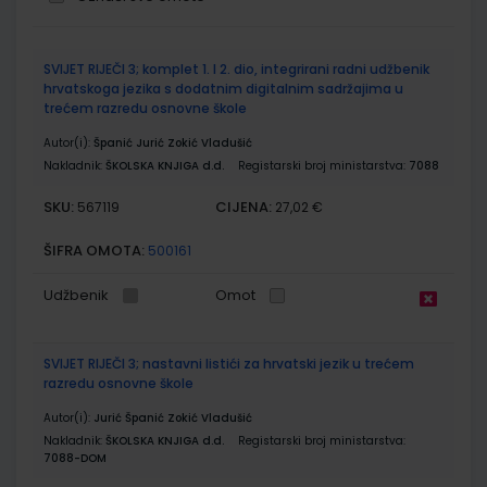
Grupirani
SVIJET RIJEČI 3; komplet 1. I 2. dio, integrirani radni udžbenik
proizvodi
hrvatskoga jezika s dodatnim digitalnim sadržajima u
trećem razredu osnovne škole
Autor(i):
Španić Jurić Zokić Vladušić
Nakladnik:
ŠKOLSKA KNJIGA d.d.
Registarski broj ministarstva:
7088
SKU:
CIJENA:
567119
27,02 €
ŠIFRA OMOTA:
500161
Udžbenik
Omot
SVIJET RIJEČI 3; nastavni listići za hrvatski jezik u trećem
razredu osnovne škole
Autor(i):
Jurić Španić Zokić Vladušić
Nakladnik:
ŠKOLSKA KNJIGA d.d.
Registarski broj ministarstva:
7088-DOM