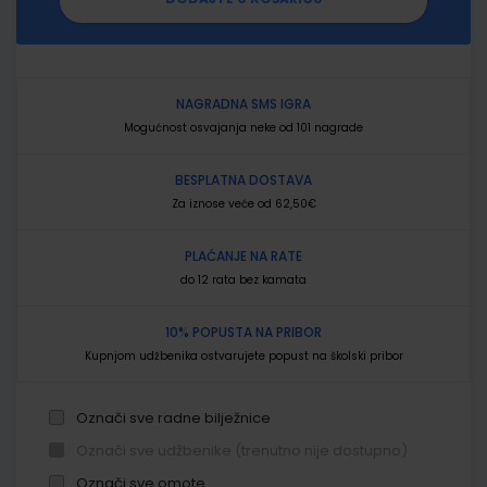
NAGRADNA SMS IGRA
Mogućnost osvajanja neke od 101 nagrade
BESPLATNA DOSTAVA
Za iznose veće od 62,50€
PLAĆANJE NA RATE
do 12 rata bez kamata
10% POPUSTA NA PRIBOR
Kupnjom udžbenika ostvarujete popust na školski pribor
Označi sve radne bilježnice
Označi sve udžbenike (trenutno nije dostupno)
Označi sve omote