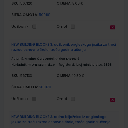
SKU:
CIJENA:
567120
8,00 €
ŠIFRA OMOTA:
500161
Udžbenik
Omot
NEW BUILDING BLOCKS 3; udžbenik engleskoga jezika za treći
razred osnovne škole, treća godina učenja
Autor(i):
Kristina Čajo Anđel Ankica Knezović
Nakladnik:
PROFIL KLETT d.o.o.
Registarski broj ministarstva:
6898
SKU:
CIJENA:
567133
10,80 €
ŠIFRA OMOTA:
500178
Udžbenik
Omot
NEW BUILDING BLOCKS 3; radna bilježnica iz engleskoga
jezika za treći razred osnovne škole, treća godina učenja