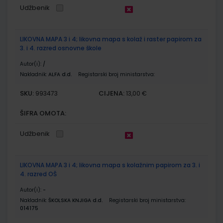
Udžbenik
LIKOVNA MAPA 3 i 4; likovna mapa s kolaž i raster papirom za
3. i 4. razred osnovne škole
Autor(i):
/
Nakladnik:
ALFA d.d.
Registarski broj ministarstva:
SKU:
CIJENA:
993473
13,00 €
ŠIFRA OMOTA:
Udžbenik
LIKOVNA MAPA 3 i 4; likovna mapa s kolažnim papirom za 3. i
4. razred OŠ
Autor(i):
-
Nakladnik:
ŠKOLSKA KNJIGA d.d.
Registarski broj ministarstva:
014175