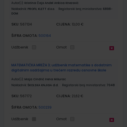
Autor(i):
Kristina Čajo Anđel Ankica Knezović
Nakladnik:
PROFIL KLETT d.o.o.
Registarski broj ministarstva:
6898-
DOM
SKU:
CIJENA:
567134
13,00 €
ŠIFRA OMOTA:
500164
Udžbenik
Omot
MATEMATIČKA MREŽA 3; udžbenik matematike s dodatnim
digitalnim sadržajima u trećem razredu osnovne škole
Autor(i):
Maja Cindrić Irena Mišurac
Nakladnik:
ŠKOLSKA KNJIGA d.d.
Registarski broj ministarstva:
7048
SKU:
CIJENA:
567172
21,62 €
ŠIFRA OMOTA:
500239
Udžbenik
Omot