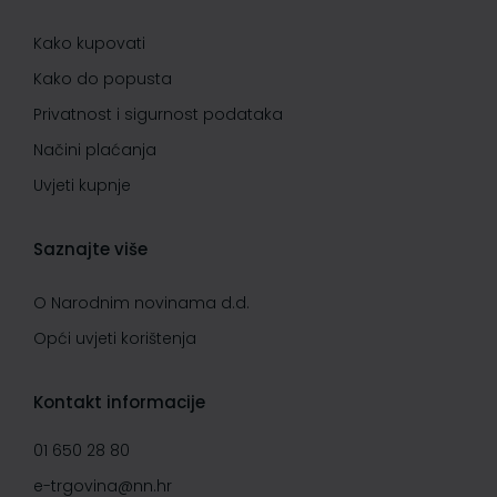
Kako kupovati
Kako do popusta
Privatnost i sigurnost podataka
Načini plaćanja
Uvjeti kupnje
Saznajte više
O Narodnim novinama d.d.
Opći uvjeti korištenja
Kontakt informacije
01 650 28 80
e-trgovina@nn.hr