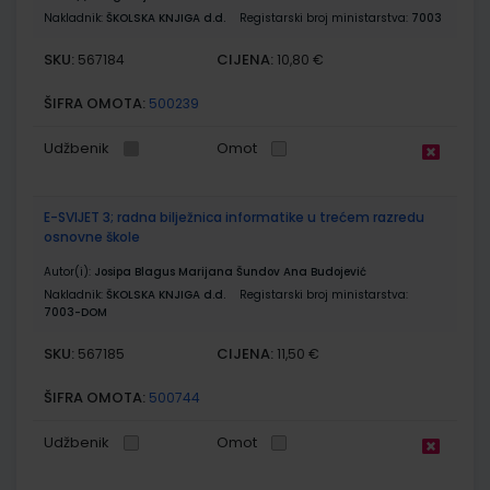
Nakladnik:
ŠKOLSKA KNJIGA d.d.
Registarski broj ministarstva:
7003
SKU:
CIJENA:
567184
10,80 €
ŠIFRA OMOTA:
500239
Udžbenik
Omot
E-SVIJET 3; radna bilježnica informatike u trećem razredu
osnovne škole
Autor(i):
Josipa Blagus Marijana Šundov Ana Budojević
Nakladnik:
ŠKOLSKA KNJIGA d.d.
Registarski broj ministarstva:
7003-DOM
SKU:
CIJENA:
567185
11,50 €
ŠIFRA OMOTA:
500744
Udžbenik
Omot