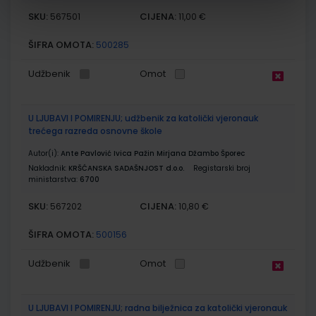
SKU:
CIJENA:
567501
11,00 €
ŠIFRA OMOTA:
500285
Udžbenik
Omot
U LJUBAVI I POMIRENJU; udžbenik za katolički vjeronauk
trećega razreda osnovne škole
Autor(i):
Ante Pavlović Ivica Pažin Mirjana Džambo Šporec
Nakladnik:
KRŠĆANSKA SADAŠNJOST d.o.o.
Registarski broj
ministarstva:
6700
SKU:
CIJENA:
567202
10,80 €
ŠIFRA OMOTA:
500156
Udžbenik
Omot
U LJUBAVI I POMIRENJU; radna bilježnica za katolički vjeronauk