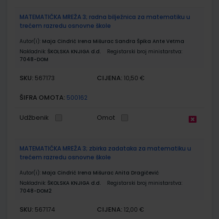
MATEMATIČKA MREŽA 3; radna bilježnica za matematiku u
trećem razredu osnovne škole
Autor(i):
Maja Cindrić Irena Mišurac Sandra Špika Ante Vetma
Nakladnik:
ŠKOLSKA KNJIGA d.d.
Registarski broj ministarstva:
7048-DOM
SKU:
CIJENA:
567173
10,50 €
ŠIFRA OMOTA:
500162
Udžbenik
Omot
MATEMATIČKA MREŽA 3; zbirka zadataka za matematiku u
trećem razredu osnovne škole
Autor(i):
Maja Cindrić Irena Mišurac Anita Dragičević
Nakladnik:
ŠKOLSKA KNJIGA d.d.
Registarski broj ministarstva:
7048-DOM2
SKU:
CIJENA:
567174
12,00 €