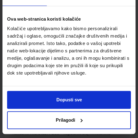
Udžbenik
Omot
Ova web-stranica koristi kolačiće
Kolačiće upotrebljavamo kako bismo personalizirali
EUREKA 3; nastavni listići za prirodu i društvo u trećem
razredu osnovne škole
sadržaj i oglase, omogućili značajke društvenih medija i
analizirali promet. Isto tako, podatke o vašoj upotrebi
Autor(i):
Jasminka Viher
naše web-lokacije dijelimo s partnerima za društvene
Nakladnik:
ŠKOLSKA KNJIGA d.d.
Registarski broj ministarstva:
7008-DOM3
medije, oglašavanje i analizu, a oni ih mogu kombinirati s
drugim podacima koje ste im pružili ili koje su prikupili
SKU:
CIJENA:
567196
10,00 €
dok ste upotrebljavali njihove usluge.
ŠIFRA OMOTA:
Udžbenik
Dopusti sve
GLAZBENI KRUG 3; udžbenik, radni obrazovni materijali iz
glazbene kulture, 3.r.oš
Prilagodi
Autor(i):
Ružica Ambruš Kiš
Nakladnik:
PROFIL KLETT d.o.o.
Registarski broj ministarstva: