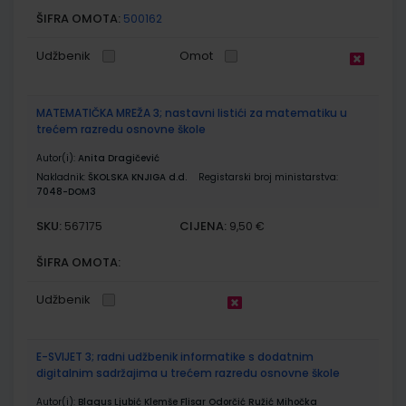
ŠIFRA OMOTA:
500162
Udžbenik
Omot
MATEMATIČKA MREŽA 3; nastavni listići za matematiku u
trećem razredu osnovne škole
Autor(i):
Anita Dragičević
Nakladnik:
ŠKOLSKA KNJIGA d.d.
Registarski broj ministarstva:
7048-DOM3
SKU:
CIJENA:
567175
9,50 €
ŠIFRA OMOTA:
Udžbenik
E-SVIJET 3; radni udžbenik informatike s dodatnim
digitalnim sadržajima u trećem razredu osnovne škole
Autor(i):
Blagus Ljubić Klemše Flisar Odorčić Ružić Mihočka