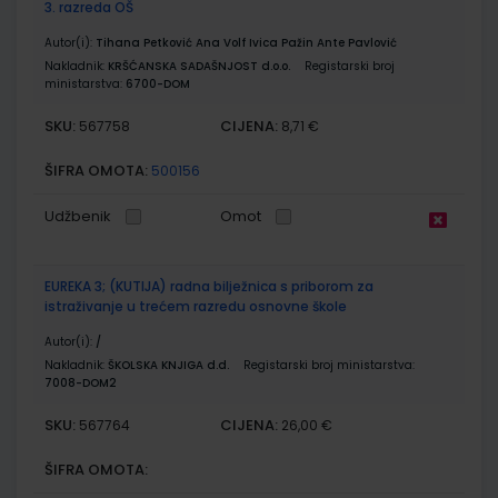
3. razreda OŠ
Autor(i):
Tihana Petković Ana Volf Ivica Pažin Ante Pavlović
Nakladnik:
KRŠĆANSKA SADAŠNJOST d.o.o.
Registarski broj
ministarstva:
6700-DOM
SKU:
CIJENA:
567758
8,71 €
ŠIFRA OMOTA:
500156
Udžbenik
Omot
EUREKA 3; (KUTIJA) radna bilježnica s priborom za
istraživanje u trećem razredu osnovne škole
Autor(i):
/
Nakladnik:
ŠKOLSKA KNJIGA d.d.
Registarski broj ministarstva:
7008-DOM2
SKU:
CIJENA:
567764
26,00 €
ŠIFRA OMOTA: