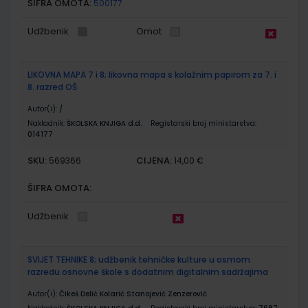
ŠIFRA OMOTA:
500177
Udžbenik
Omot
LIKOVNA MAPA 7 i 8; likovna mapa s kolažnim papirom za 7. i
8. razred OŠ
Autor(i):
/
Nakladnik:
ŠKOLSKA KNJIGA d.d.
Registarski broj ministarstva:
014177
SKU:
CIJENA:
569366
14,00 €
ŠIFRA OMOTA:
Udžbenik
SVIJET TEHNIKE 8; udžbenik tehničke kulture u osmom
razredu osnovne škole s dodatnim digitalnim sadržajima
Autor(i):
Čikeš Delić Kolarić Stanojević Zenzerović