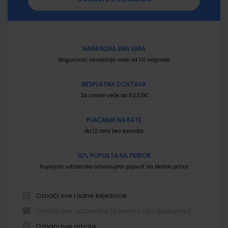
NAGRADNA SMS IGRA
Mogućnost osvajanja neke od 101 nagrade
BESPLATNA DOSTAVA
Za iznose veće od 62,50€
PLAĆANJE NA RATE
do 12 rata bez kamata
10% POPUSTA NA PRIBOR
Kupnjom udžbenika ostvarujete popust na školski pribor
Označi sve radne bilježnice
Označi sve udžbenike (trenutno nije dostupno)
Označi sve omote