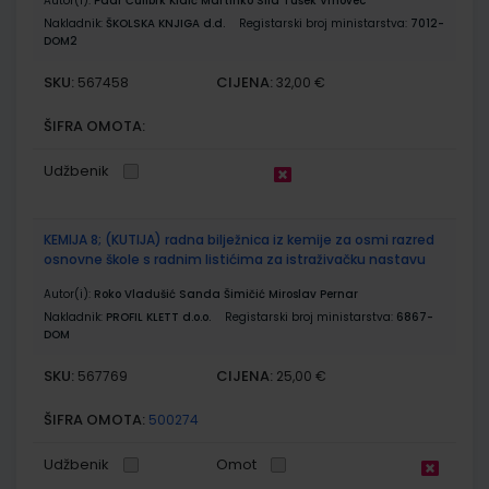
Autor(i):
Paar Ćulibrk Klaić Martinko Sila Tušek Vrhovec
Nakladnik:
ŠKOLSKA KNJIGA d.d.
Registarski broj ministarstva:
7012-
DOM2
SKU:
CIJENA:
567458
32,00 €
ŠIFRA OMOTA:
Udžbenik
KEMIJA 8; (KUTIJA) radna bilježnica iz kemije za osmi razred
osnovne škole s radnim listićima za istraživačku nastavu
Autor(i):
Roko Vladušić Sanda Šimičić Miroslav Pernar
Nakladnik:
PROFIL KLETT d.o.o.
Registarski broj ministarstva:
6867-
DOM
SKU:
CIJENA:
567769
25,00 €
ŠIFRA OMOTA:
500274
Udžbenik
Omot