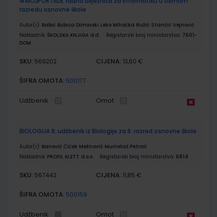
#MOJPORTAL8; radna bilježnica za informatiku u osmom
razredu osnovne škole
Autor(i):
Babić Bubica Dimovski Leko Mihočka Ružić Stančić Vejnović
Nakladnik:
ŠKOLSKA KNJIGA d.d.
Registarski broj ministarstva:
7601-
DOM
SKU:
CIJENA:
569202
13,60 €
ŠIFRA OMOTA:
500177
Udžbenik
Omot
BIOLOGIJA 8; udžbenik iz Biologije za 8. razred osnovne škole
Autor(i):
Banović Čiček Meštrović Mumelaš Petrač
Nakladnik:
PROFIL KLETT d.o.o.
Registarski broj ministarstva:
6814
SKU:
CIJENA:
567442
11,85 €
ŠIFRA OMOTA:
500159
Udžbenik
Omot