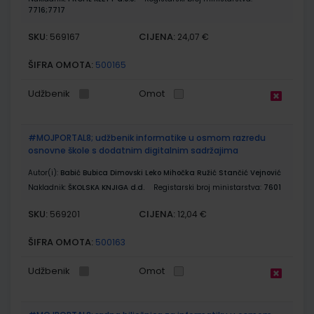
7716;7717
SKU:
CIJENA:
569167
24,07 €
ŠIFRA OMOTA:
500165
Udžbenik
Omot
#MOJPORTAL8; udžbenik informatike u osmom razredu
osnovne škole s dodatnim digitalnim sadržajima
Autor(i):
Babić Bubica Dimovski Leko Mihočka Ružić Stančić Vejnović
Nakladnik:
ŠKOLSKA KNJIGA d.d.
Registarski broj ministarstva:
7601
SKU:
CIJENA:
569201
12,04 €
ŠIFRA OMOTA:
500163
Udžbenik
Omot