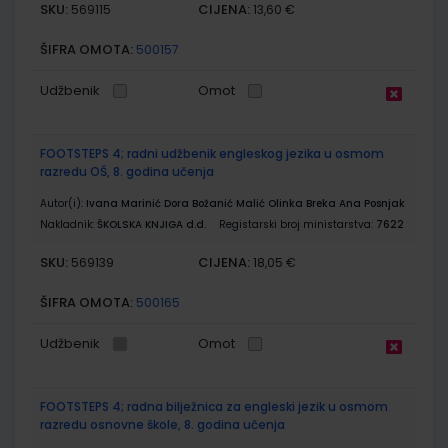
SKU:
CIJENA:
569115
13,60 €
ŠIFRA OMOTA:
500157
Udžbenik
Omot
FOOTSTEPS 4; radni udžbenik engleskog jezika u osmom
razredu OŠ, 8. godina učenja
Autor(i):
Ivana Marinić Dora Božanić Malić Olinka Breka Ana Posnjak
Nakladnik:
ŠKOLSKA KNJIGA d.d.
Registarski broj ministarstva:
7622
SKU:
CIJENA:
569139
18,05 €
ŠIFRA OMOTA:
500165
Udžbenik
Omot
FOOTSTEPS 4; radna bilježnica za engleski jezik u osmom
razredu osnovne škole, 8. godina učenja