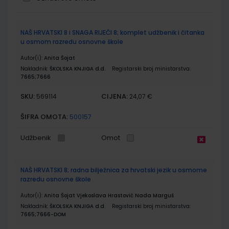
Grupirani
NAŠ HRVATSKI 8 i SNAGA RIJEČI 8; komplet udžbenik i čitanka
proizvodi
u osmom razredu osnovne škole
Autor(i):
Anita Šojat
Nakladnik:
ŠKOLSKA KNJIGA d.d.
Registarski broj ministarstva:
7665;7666
SKU:
CIJENA:
569114
24,07 €
ŠIFRA OMOTA:
500157
Udžbenik
Omot
NAŠ HRVATSKI 8; radna bilježnica za hrvatski jezik u osmome
razredu osnovne škole
Autor(i):
Anita Šojat Vjekoslava Hrastović Nada Marguš
Nakladnik:
ŠKOLSKA KNJIGA d.d.
Registarski broj ministarstva:
7665;7666-DOM