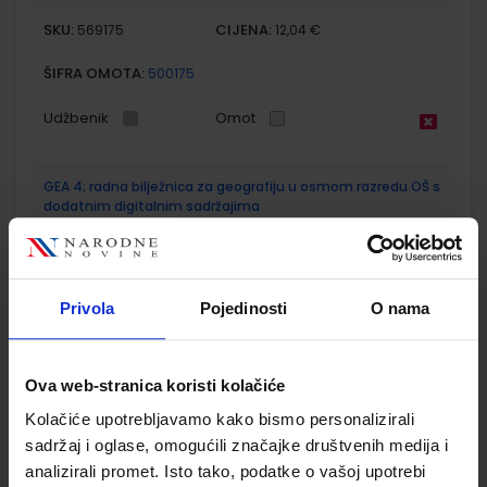
SKU:
CIJENA:
569175
12,04 €
ŠIFRA OMOTA:
500175
Udžbenik
Omot
GEA 4; radna bilježnica za geografiju u osmom razredu OŠ s
dodatnim digitalnim sadržajima
Autor(i):
Danijel Orešić Ružica Vuk Igor Tišma Alenka Bujan
Nakladnik:
ŠKOLSKA KNJIGA d.d.
Registarski broj ministarstva:
7625-DOM
Privola
Pojedinosti
O nama
SKU:
CIJENA:
569509
13,60 €
ŠIFRA OMOTA:
500175
Ova web-stranica koristi kolačiće
Udžbenik
Omot
Kolačiće upotrebljavamo kako bismo personalizirali
sadržaj i oglase, omogućili značajke društvenih medija i
analizirali promet. Isto tako, podatke o vašoj upotrebi
POVIJEST 8; udžbenik iz povijesti za osmi razred osnovne