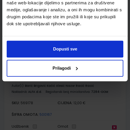
naše web-lokacije dijelimo s partnerima za društvene
škole
medije, oglašavanje i analizu, a oni ih mogu kombinirati s
Autor(i):
Nazor Barić Brigović Kačić Alesić Racić Racić
drugim podacima koje ste im pružili ili koje su prikupili
Nakladnik:
ALFA d.d.
Registarski broj ministarstva:
7284
dok ste upotrebljavali njihove usluge.
SKU:
CIJENA:
569177
12,04 €
ŠIFRA OMOTA:
500179
Dopusti sve
Udžbenik
Omot
Prilagodi
POVIJEST 8; radna bilježnica iz povijesti za osmi razred
osnovne škole
Autor(i):
Barić Brigović Kačić Alesić Nazor Racić Racić
Nakladnik:
ALFA d.d.
Registarski broj ministarstva:
7284-DOM
SKU:
CIJENA:
569178
12,00 €
ŠIFRA OMOTA:
500167
Udžbenik
Omot