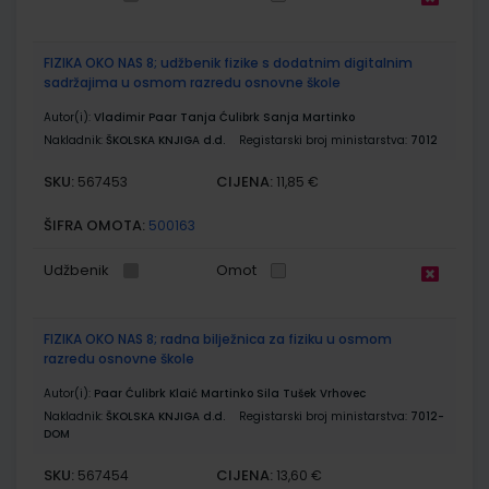
FIZIKA OKO NAS 8; udžbenik fizike s dodatnim digitalnim
sadržajima u osmom razredu osnovne škole
Autor(i):
Vladimir Paar Tanja Ćulibrk Sanja Martinko
Nakladnik:
ŠKOLSKA KNJIGA d.d.
Registarski broj ministarstva:
7012
SKU:
CIJENA:
567453
11,85 €
ŠIFRA OMOTA:
500163
Udžbenik
Omot
FIZIKA OKO NAS 8; radna bilježnica za fiziku u osmom
razredu osnovne škole
Autor(i):
Paar Ćulibrk Klaić Martinko Sila Tušek Vrhovec
Nakladnik:
ŠKOLSKA KNJIGA d.d.
Registarski broj ministarstva:
7012-
DOM
SKU:
CIJENA:
567454
13,60 €