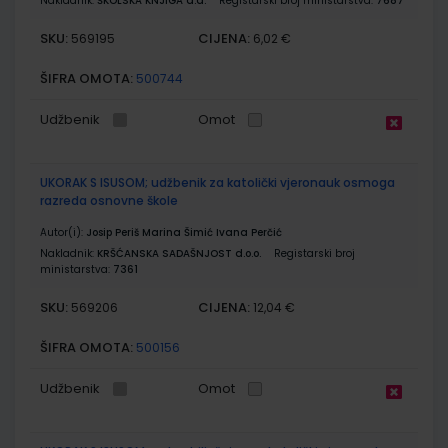
Nakladnik:
ŠKOLSKA KNJIGA d.d.
Registarski broj ministarstva:
7687
SKU:
CIJENA:
569195
6,02 €
ŠIFRA OMOTA:
500744
Udžbenik
Omot
UKORAK S ISUSOM; udžbenik za katolički vjeronauk osmoga
razreda osnovne škole
Autor(i):
Josip Periš Marina Šimić Ivana Perčić
Nakladnik:
KRŠĆANSKA SADAŠNJOST d.o.o.
Registarski broj
ministarstva:
7361
SKU:
CIJENA:
569206
12,04 €
ŠIFRA OMOTA:
500156
Udžbenik
Omot