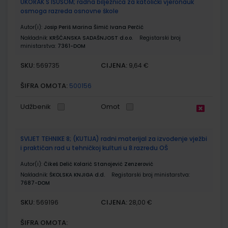
UKORAK S ISUSOM; radna bilježnica za katolički vjeronauk
osmoga razreda osnovne škole
Autor(i):
Josip Periš Marina Šimić Ivana Perčić
Nakladnik:
KRŠĆANSKA SADAŠNJOST d.o.o.
Registarski broj
ministarstva:
7361-DOM
SKU:
CIJENA:
569735
9,64 €
ŠIFRA OMOTA:
500156
Udžbenik
Omot
SVIJET TEHNIKE 8; (KUTIJA) radni materijal za izvođenje vježbi
i praktičan rad u tehničkoj kulturi u 8.razredu OŠ
Autor(i):
Čikeš Delić Kolarić Stanojević Zenzerović
Nakladnik:
ŠKOLSKA KNJIGA d.d.
Registarski broj ministarstva:
7687-DOM
SKU:
CIJENA:
569196
28,00 €
ŠIFRA OMOTA: