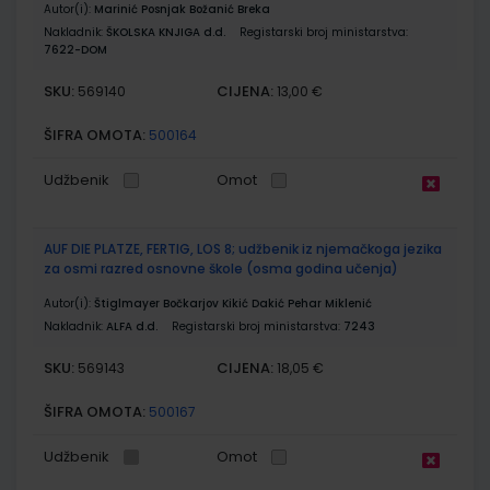
Autor(i):
Marinić Posnjak Božanić Breka
Nakladnik:
ŠKOLSKA KNJIGA d.d.
Registarski broj ministarstva:
7622-DOM
SKU:
CIJENA:
569140
13,00 €
ŠIFRA OMOTA:
500164
Udžbenik
Omot
AUF DIE PLATZE, FERTIG, LOS 8; udžbenik iz njemačkoga jezika
za osmi razred osnovne škole (osma godina učenja)
Autor(i):
Štiglmayer Bočkarjov Kikić Dakić Pehar Miklenić
Nakladnik:
ALFA d.d.
Registarski broj ministarstva:
7243
SKU:
CIJENA:
569143
18,05 €
ŠIFRA OMOTA:
500167
Udžbenik
Omot