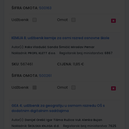
ŠIFRA OMOTA:
500163
Udžbenik
Omot
KEMIJA 8; udžbenik kemije za osmi razred osnovne škole
Autor(i):
Roko Vladušić Sanda Šimičić Miroslav Pernar
Nakladnik:
PROFIL KLETT d.o.o.
Registarski broj ministarstva:
6867
SKU:
CIJENA:
567461
11,85 €
ŠIFRA OMOTA:
500261
Udžbenik
Omot
GEA 4; udžbenik za geografiju u osmom razredu OŠ s
dodatnim digitalnim sadržajima
Autor(i):
Danijel Orešić Igor Tišma Ružica Vuk Alenka Bujan
Nakladnik:
ŠKOLSKA KNJIGA d.d.
Registarski broj ministarstva:
7625