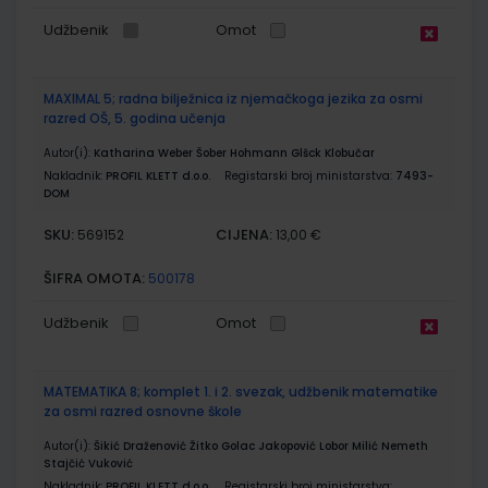
Udžbenik
Omot
MAXIMAL 5; radna bilježnica iz njemačkoga jezika za osmi
razred OŠ, 5. godina učenja
Autor(i):
Katharina Weber Šober Hohmann Glšck Klobučar
Nakladnik:
PROFIL KLETT d.o.o.
Registarski broj ministarstva:
7493-
DOM
SKU:
CIJENA:
569152
13,00 €
ŠIFRA OMOTA:
500178
Udžbenik
Omot
MATEMATIKA 8; komplet 1. i 2. svezak, udžbenik matematike
za osmi razred osnovne škole
Autor(i):
Šikić Draženović Žitko Golac Jakopović Lobor Milić Nemeth
Stajčić Vuković
Nakladnik:
PROFIL KLETT d.o.o.
Registarski broj ministarstva: