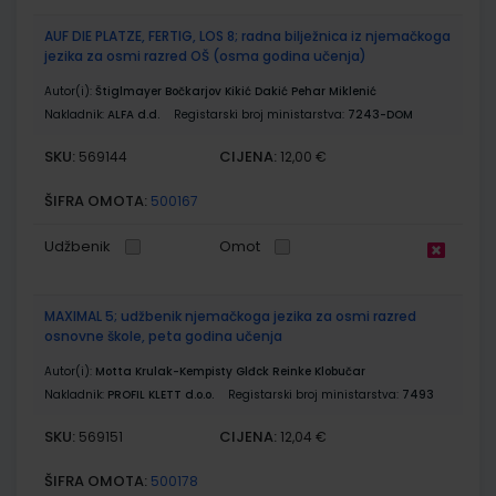
AUF DIE PLATZE, FERTIG, LOS 8; radna bilježnica iz njemačkoga
jezika za osmi razred OŠ (osma godina učenja)
Autor(i):
Štiglmayer Bočkarjov Kikić Dakić Pehar Miklenić
Nakladnik:
ALFA d.d.
Registarski broj ministarstva:
7243-DOM
SKU:
CIJENA:
569144
12,00 €
ŠIFRA OMOTA:
500167
Udžbenik
Omot
MAXIMAL 5; udžbenik njemačkoga jezika za osmi razred
osnovne škole, peta godina učenja
Autor(i):
Motta Krulak-Kempisty Glđck Reinke Klobučar
Nakladnik:
PROFIL KLETT d.o.o.
Registarski broj ministarstva:
7493
SKU:
CIJENA:
569151
12,04 €
ŠIFRA OMOTA:
500178