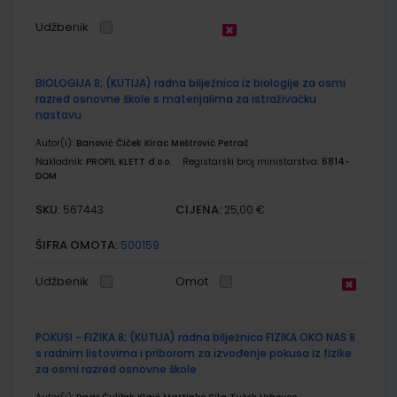
Udžbenik
BIOLOGIJA 8; (KUTIJA) radna bilježnica iz biologije za osmi
razred osnovne škole s materijalima za istraživačku
nastavu
Autor(i):
Banović Čiček Kirac Meštrović Petrač
Nakladnik:
PROFIL KLETT d.o.o.
Registarski broj ministarstva:
6814-
DOM
SKU:
CIJENA:
567443
25,00 €
ŠIFRA OMOTA:
500159
Udžbenik
Omot
POKUSI - FIZIKA 8; (KUTIJA) radna bilježnica FIZIKA OKO NAS 8
s radnim listovima i priborom za izvođenje pokusa iz fizike
za osmi razred osnovne škole