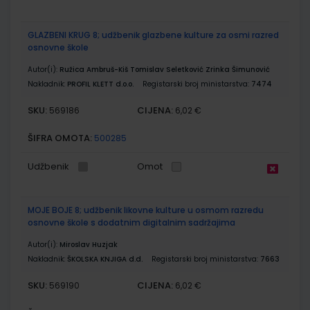
GLAZBENI KRUG 8; udžbenik glazbene kulture za osmi razred
osnovne škole
Autor(i):
Ružica Ambruš-Kiš Tomislav Seletković Zrinka Šimunović
Nakladnik:
PROFIL KLETT d.o.o.
Registarski broj ministarstva:
7474
SKU:
CIJENA:
569186
6,02 €
ŠIFRA OMOTA:
500285
Udžbenik
Omot
MOJE BOJE 8; udžbenik likovne kulture u osmom razredu
osnovne škole s dodatnim digitalnim sadržajima
Autor(i):
Miroslav Huzjak
Nakladnik:
ŠKOLSKA KNJIGA d.d.
Registarski broj ministarstva:
7663
SKU:
CIJENA:
569190
6,02 €