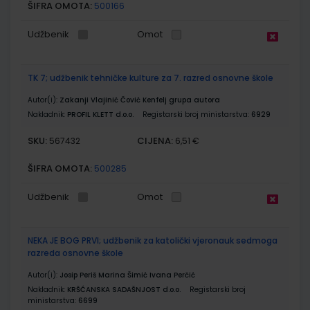
ŠIFRA OMOTA:
500166
Udžbenik
Omot
TK 7; udžbenik tehničke kulture za 7. razred osnovne škole
Autor(i):
Zakanji Vlajinić Čović Kenfelj grupa autora
Nakladnik:
PROFIL KLETT d.o.o.
Registarski broj ministarstva:
6929
SKU:
CIJENA:
567432
6,51 €
ŠIFRA OMOTA:
500285
Udžbenik
Omot
NEKA JE BOG PRVI; udžbenik za katolički vjeronauk sedmoga
razreda osnovne škole
Autor(i):
Josip Periš Marina Šimić Ivana Perčić
Nakladnik:
KRŠĆANSKA SADAŠNJOST d.o.o.
Registarski broj
ministarstva:
6699