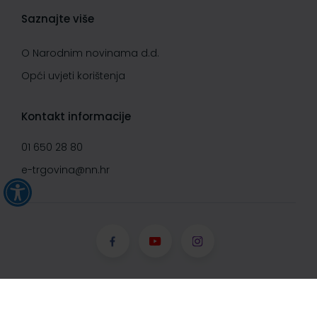
Saznajte više
O Narodnim novinama d.d.
Opći uvjeti korištenja
Kontakt informacije
01 650 28 80
e-trgovina@nn.hr