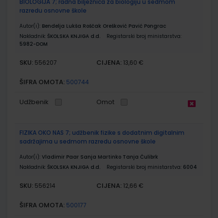
BIOLOGIJA 7; radna bilježnica za biologiju u sedmom
razredu osnovne škole
Autor(i):
Bendelja Lukša Roščak Orešković Pavić Pongrac
Nakladnik:
ŠKOLSKA KNJIGA d.d.
Registarski broj ministarstva:
5982-DOM
SKU:
CIJENA:
556207
13,60 €
ŠIFRA OMOTA:
500744
Udžbenik
Omot
FIZIKA OKO NAS 7; udžbenik fizike s dodatnim digitalnim
sadržajima u sedmom razredu osnovne škole
Autor(i):
Vladimir Paar Sanja Martinko Tanja Ćulibrk
Nakladnik:
ŠKOLSKA KNJIGA d.d.
Registarski broj ministarstva:
6004
SKU:
CIJENA:
556214
12,66 €
ŠIFRA OMOTA:
500177