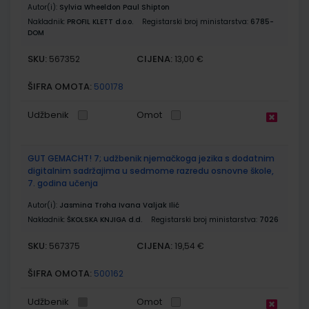
Autor(i):
Sylvia Wheeldon Paul Shipton
Nakladnik:
PROFIL KLETT d.o.o.
Registarski broj ministarstva:
6785-
DOM
SKU:
CIJENA:
567352
13,00 €
ŠIFRA OMOTA:
500178
Udžbenik
Omot
GUT GEMACHT! 7; udžbenik njemačkoga jezika s dodatnim
digitalnim sadržajima u sedmome razredu osnovne škole,
7. godina učenja
Autor(i):
Jasmina Troha Ivana Valjak Ilić
Nakladnik:
ŠKOLSKA KNJIGA d.d.
Registarski broj ministarstva:
7026
SKU:
CIJENA:
567375
19,54 €
ŠIFRA OMOTA:
500162
Udžbenik
Omot