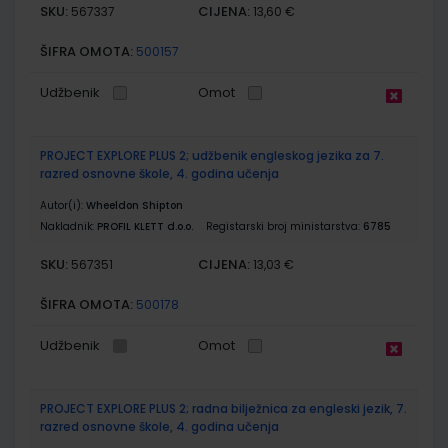
SKU:
CIJENA:
567337
13,60 €
ŠIFRA OMOTA:
500157
Udžbenik
Omot
PROJECT EXPLORE PLUS 2; udžbenik engleskog jezika za 7.
razred osnovne škole, 4. godina učenja
Autor(i):
Wheeldon Shipton
Nakladnik:
PROFIL KLETT d.o.o.
Registarski broj ministarstva:
6785
SKU:
CIJENA:
567351
13,03 €
ŠIFRA OMOTA:
500178
Udžbenik
Omot
PROJECT EXPLORE PLUS 2; radna bilježnica za engleski jezik, 7.
razred osnovne škole, 4. godina učenja