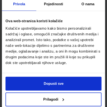
Nakladnik:
ALFA d.d.
Registarski broj ministarstva:
7272
Privola
Pojedinosti
O nama
SKU:
CIJENA:
569101
13,24 €
ŠIFRA OMOTA:
Ova web-stranica koristi kolačiće
500167
Kolačiće upotrebljavamo kako bismo personalizirali
Udžbenik
Omot
sadržaj i oglase, omogućili značajke društvenih medija i
analizirali promet. Isto tako, podatke o vašoj upotrebi
naše web-lokacije dijelimo s partnerima za društvene
MOJA ZEMLJA 3; radna bilježnica iz geografije za sedmi
razred osnovne škole
medije, oglašavanje i analizu, a oni ih mogu kombinirati s
drugim podacima koje ste im pružili ili koje su prikupili
Autor(i):
Kožul Krpes Samardžić Vukelić
dok ste upotrebljavali njihove usluge.
Nakladnik:
ALFA d.d.
Registarski broj ministarstva:
7272-DOM
SKU:
CIJENA:
569102
12,00 €
ŠIFRA OMOTA:
500167
Dopusti sve
Udžbenik
Omot
Prilagodi
POVIJEST 7; udžbenik iz povijesti za sedmi razred osnovne