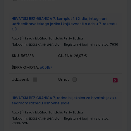
Grupirani
HRVATSKI BEZ GRANICA 7; komplet 1. i 2. dio, integrirani
proizvodi
udžbenik hrvatskoga jezika i književnosti s dds u 7. razredu
OŠ
Autor(i):
Levak Močibob Sandalić Pettv Budija
Nakladnik:
ŠKOLSKA KNJIGA d.d.
Registarski broj ministarstva:
7030
SKU:
CIJENA:
567336
26,07 €
ŠIFRA OMOTA:
500157
Udžbenik
Omot
HRVATSKI BEZ GRANICA 7; radna bilježnica za hrvatski jezik u
sedmom razredu osnovne škole
Autor(i):
Levak Močibob Sandalić Pettv Budija
Nakladnik:
ŠKOLSKA KNJIGA d.d.
Registarski broj ministarstva:
7030-DOM