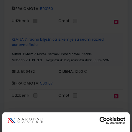
ŠIFRA OMOTA:
500160
Udžbenik
Omot
KEMIJA 7; radna bilježnica iz kemije za sedmi razred
osnovne škole
Autor(i):
Mamić Mrvoš-Sermeki Peradinović Ribarić
Nakladnik:
ALFA d.d.
Registarski broj ministarstva:
6086-DOM
SKU:
CIJENA:
556482
12,00 €
ŠIFRA OMOTA:
500167
Udžbenik
Omot
MOJA ZEMLJA 3; udžbenik iz geografije za sedmi razred
osnovne škole
Autor(i):
Kožul Krpes Samardžić Vukelić