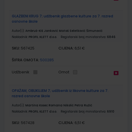
GLAZBENI KRUG 7; udžbenik glazbene kulture za 7. razred
osnovne škole
Autor(i):
Ambruš-Kiš Janković Matoš Seletković Šimunović
Nakladnik:
PROFIL KLETT d.o.o.
Registarski broj ministarstva:
6846
SKU:
CIJENA:
567425
6,51 €
ŠIFRA OMOTA:
500285
Udžbenik
Omot
OPAŽAM, OBLIKUJEM 7; udžbenik iz likovne kulture za 7.
razred osnovne škole
Autor(i):
Martina Kosec Romana Nikolić Petra Ružić
Nakladnik:
PROFIL KLETT d.o.o.
Registarski broj ministarstva:
6910
SKU:
CIJENA:
567428
6,51 €