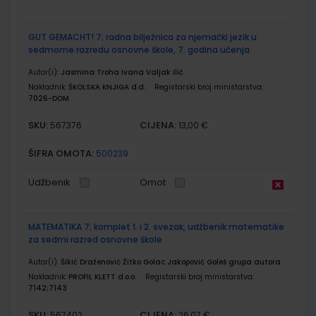
GUT GEMACHT! 7; radna bilježnica za njemački jezik u
sedmome razredu osnovne škole, 7. godina učenja
Autor(i):
Jasmina Troha Ivana Valjak Ilić
Nakladnik:
ŠKOLSKA KNJIGA d.d.
Registarski broj ministarstva:
7026-DOM
SKU:
CIJENA:
567376
13,00 €
ŠIFRA OMOTA:
500239
Udžbenik
Omot
MATEMATIKA 7; komplet 1. i 2. svezak, udžbenik matematike
za sedmi razred osnovne škole
Autor(i):
Šikić Draženović Žitko Golac Jakopović Goleš grupa autora
Nakladnik:
PROFIL KLETT d.o.o.
Registarski broj ministarstva:
7142;7143
SKU:
CIJENA:
567402
26,07 €