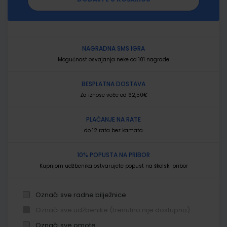
NAGRADNA SMS IGRA
Mogućnost osvajanja neke od 101 nagrade
BESPLATNA DOSTAVA
Za iznose veće od 62,50€
PLAĆANJE NA RATE
do 12 rata bez kamata
10% POPUSTA NA PRIBOR
Kupnjom udžbenika ostvarujete popust na školski pribor
Označi sve radne bilježnice
Označi sve udžbenike (trenutno nije dostupno)
Označi sve omote