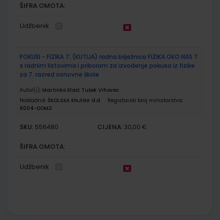
ŠIFRA OMOTA:
Udžbenik
POKUSI - FIZIKA 7; (KUTIJA) radna bilježnica FIZIKA OKO NAS 7
s radnim listovima i priborom za izvođenje pokusa iz fizike
za 7. razred osnovne škole
Autor(i):
Martinko Klaić Tušek Vrhovec
Nakladnik:
ŠKOLSKA KNJIGA d.d.
Registarski broj ministarstva:
6004-DOM2
SKU:
CIJENA:
556480
30,00 €
ŠIFRA OMOTA:
Udžbenik