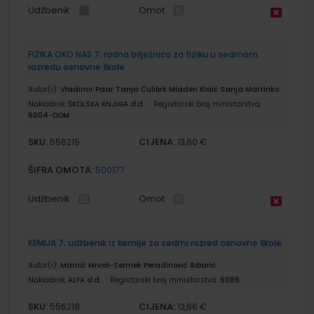
Udžbenik
Omot
FIZIKA OKO NAS 7; radna bilježnica za fiziku u sedmom
razredu osnovne škole
Autor(i):
Vladimir Paar Tanja Ćulibrk Mladen Klaić Sanja Martinko
Nakladnik:
ŠKOLSKA KNJIGA d.d.
Registarski broj ministarstva:
6004-DOM
SKU:
CIJENA:
556215
13,60 €
ŠIFRA OMOTA:
500177
Udžbenik
Omot
KEMIJA 7; udžbenik iz kemije za sedmi razred osnovne škole
Autor(i):
Mamić Mrvoš-Sermek Peradinović Ribarić
Nakladnik:
ALFA d.d.
Registarski broj ministarstva:
6086
SKU:
CIJENA:
556218
12,66 €