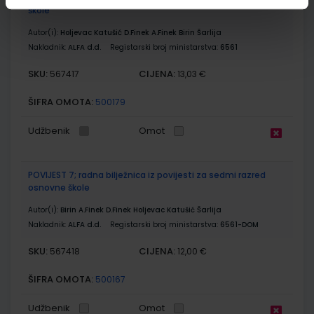
škole
Autor(i):
Holjevac Katušić D.Finek A.Finek Birin Šarlija
Nakladnik:
ALFA d.d.
Registarski broj ministarstva:
6561
SKU:
CIJENA:
567417
13,03 €
ŠIFRA OMOTA:
500179
Udžbenik
Omot
POVIJEST 7; radna bilježnica iz povijesti za sedmi razred
osnovne škole
Autor(i):
Birin A.Finek D.Finek Holjevac Katušić Šarlija
Nakladnik:
ALFA d.d.
Registarski broj ministarstva:
6561-DOM
SKU:
CIJENA:
567418
12,00 €
ŠIFRA OMOTA:
500167
Udžbenik
Omot