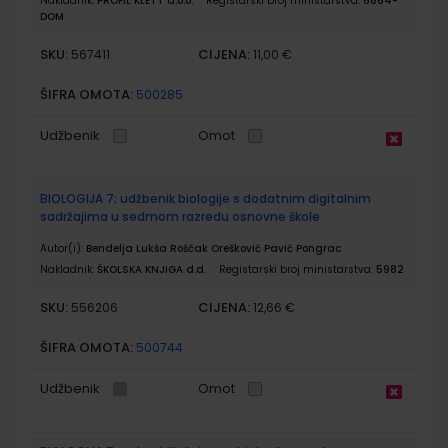
Nakladnik:
PROFIL KLETT d.o.o.
Registarski broj ministarstva:
6864-
DOM
SKU:
CIJENA:
567411
11,00 €
ŠIFRA OMOTA:
500285
Udžbenik
Omot
BIOLOGIJA 7; udžbenik biologije s dodatnim digitalnim
sadržajima u sedmom razredu osnovne škole
Autor(i):
Bendelja Lukša Roščak Orešković Pavić Pongrac
Nakladnik:
ŠKOLSKA KNJIGA d.d.
Registarski broj ministarstva:
5982
SKU:
CIJENA:
556206
12,66 €
ŠIFRA OMOTA:
500744
Udžbenik
Omot