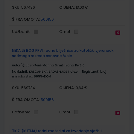
SKU:
CIJENA:
567436
13,03 €
ŠIFRA OMOTA:
500156
Udžbenik
Omot
NEKA JE BOG PRVI; radna bilježnica za katolički vjeronauk
sedmoga razreda osnovne škole
Autor(i):
Josip Periš Marina Šimić Ivana Perčić
Nakladnik:
KRŠĆANSKA SADAŠNJOST d.o.o.
Registarski broj
ministarstva:
6699-DOM
SKU:
CIJENA:
569734
9,64 €
ŠIFRA OMOTA:
500156
Udžbenik
Omot
TK 7; (KUTIJA) radni materijal za izvođenje vježbi i