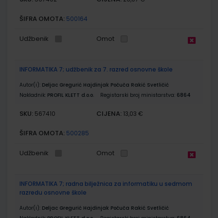
ŠIFRA OMOTA:
500164
Udžbenik
Omot
INFORMATIKA 7; udžbenik za 7. razred osnovne škole
Autor(i):
Deljac Gregurić Hajdinjak Počuča Rakić Svetličić
Nakladnik:
PROFIL KLETT d.o.o.
Registarski broj ministarstva:
6864
SKU:
CIJENA:
567410
13,03 €
ŠIFRA OMOTA:
500285
Udžbenik
Omot
INFORMATIKA 7; radna bilježnica za informatiku u sedmom
razredu osnovne škole
Autor(i):
Deljac Gregurić Hajdinjak Počuča Rakić Svetličić