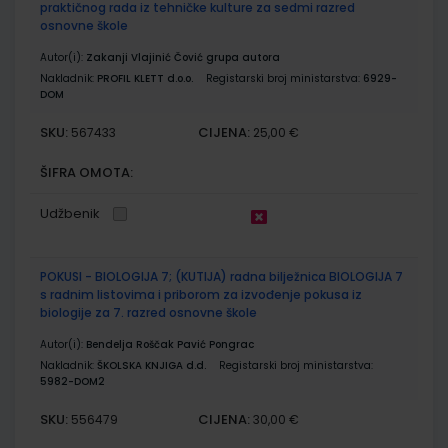
praktičnog rada iz tehničke kulture za sedmi razred
osnovne škole
Autor(i):
Zakanji Vlajinić Čović grupa autora
Nakladnik:
PROFIL KLETT d.o.o.
Registarski broj ministarstva:
6929-
DOM
SKU:
CIJENA:
567433
25,00 €
ŠIFRA OMOTA:
Udžbenik
POKUSI - BIOLOGIJA 7; (KUTIJA) radna bilježnica BIOLOGIJA 7
s radnim listovima i priborom za izvođenje pokusa iz
biologije za 7. razred osnovne škole
Autor(i):
Bendelja Roščak Pavić Pongrac
Nakladnik:
ŠKOLSKA KNJIGA d.d.
Registarski broj ministarstva:
5982-DOM2
SKU:
CIJENA:
556479
30,00 €