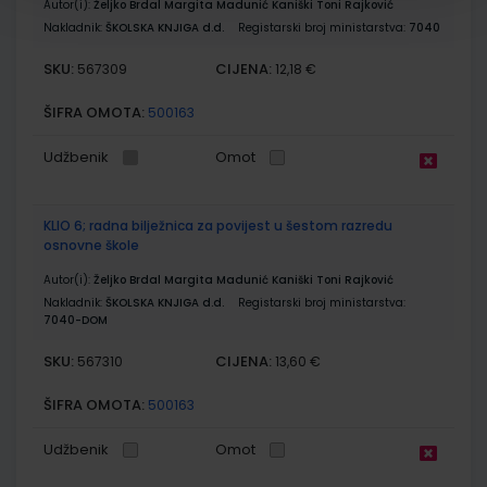
Autor(i):
Željko Brdal Margita Madunić Kaniški Toni Rajković
Nakladnik:
ŠKOLSKA KNJIGA d.d.
Registarski broj ministarstva:
7040
SKU:
CIJENA:
567309
12,18 €
ŠIFRA OMOTA:
500163
Udžbenik
Omot
KLIO 6; radna bilježnica za povijest u šestom razredu
osnovne škole
Autor(i):
Željko Brdal Margita Madunić Kaniški Toni Rajković
Nakladnik:
ŠKOLSKA KNJIGA d.d.
Registarski broj ministarstva:
7040-DOM
SKU:
CIJENA:
567310
13,60 €
ŠIFRA OMOTA:
500163
Udžbenik
Omot