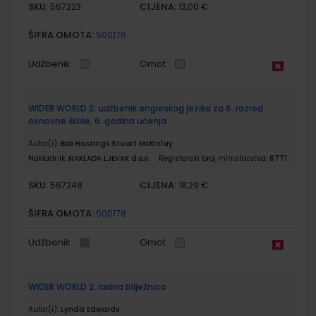
SKU:
CIJENA:
567223
13,00 €
ŠIFRA OMOTA:
500176
Udžbenik
Omot
WIDER WORLD 2; udžbenik engleskog jezika za 6. razred
osnovne škole, 6. godina učenja
Autor(i):
Bob Hastings Stuart McKinlay
Nakladnik:
NAKLADA LJEVAK d.o.o.
Registarski broj ministarstva:
6771
SKU:
CIJENA:
567248
18,29 €
ŠIFRA OMOTA:
500178
Udžbenik
Omot
WIDER WORLD 2; radna bilježnica
Autor(i):
Lynda Edwards