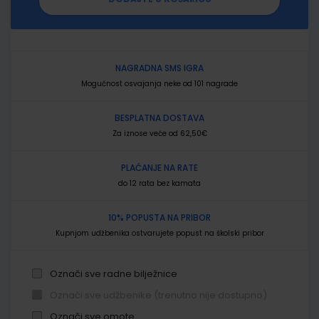
NAGRADNA SMS IGRA
Mogućnost osvajanja neke od 101 nagrade
BESPLATNA DOSTAVA
Za iznose veće od 62,50€
PLAĆANJE NA RATE
do 12 rata bez kamata
10% POPUSTA NA PRIBOR
Kupnjom udžbenika ostvarujete popust na školski pribor
Označi sve radne bilježnice
Označi sve udžbenike (trenutno nije dostupno)
Označi sve omote