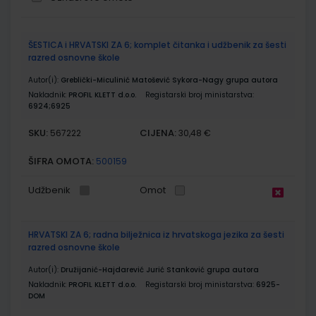
Grupirani
ŠESTICA i HRVATSKI ZA 6; komplet čitanka i udžbenik za šesti
proizvodi
razred osnovne škole
Autor(i):
Greblički-Miculinić Matošević Sykora-Nagy grupa autora
Nakladnik:
PROFIL KLETT d.o.o.
Registarski broj ministarstva:
6924;6925
SKU:
CIJENA:
567222
30,48 €
ŠIFRA OMOTA:
500159
Udžbenik
Omot
HRVATSKI ZA 6; radna bilježnica iz hrvatskoga jezika za šesti
razred osnovne škole
Autor(i):
Družijanić-Hajdarević Jurić Stanković grupa autora
Nakladnik:
PROFIL KLETT d.o.o.
Registarski broj ministarstva:
6925-
DOM