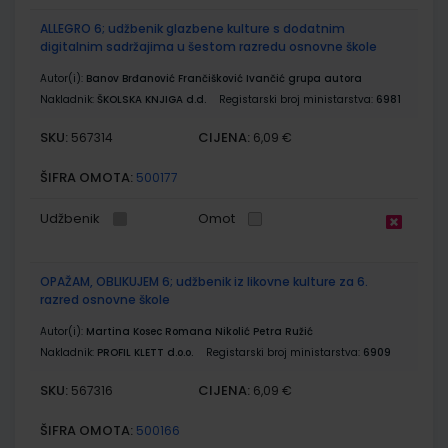
ALLEGRO 6; udžbenik glazbene kulture s dodatnim
digitalnim sadržajima u šestom razredu osnovne škole
Autor(i):
Banov Brđanović Frančišković Ivančić grupa autora
Nakladnik:
ŠKOLSKA KNJIGA d.d.
Registarski broj ministarstva:
6981
SKU:
CIJENA:
567314
6,09 €
ŠIFRA OMOTA:
500177
Udžbenik
Omot
OPAŽAM, OBLIKUJEM 6; udžbenik iz likovne kulture za 6.
razred osnovne škole
Autor(i):
Martina Kosec Romana Nikolić Petra Ružić
Nakladnik:
PROFIL KLETT d.o.o.
Registarski broj ministarstva:
6909
SKU:
CIJENA:
567316
6,09 €
ŠIFRA OMOTA:
500166