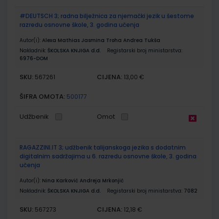
#DEUTSCH 3; radna bilježnica za njemački jezik u šestome
razredu osnovne škole, 3. godina učenja
Autor(i):
Alexa Mathias Jasmina Troha Andrea Tukša
Nakladnik:
ŠKOLSKA KNJIGA d.d.
Registarski broj ministarstva:
6976-DOM
SKU:
CIJENA:
567261
13,00 €
ŠIFRA OMOTA:
500177
Udžbenik
Omot
RAGAZZINI.IT 3; udžbenik talijanskoga jezika s dodatnim
digitalnim sadržajima u 6. razredu osnovne škole, 3. godina
učenja
Autor(i):
Nina Karković Andreja Mrkonjić
Nakladnik:
ŠKOLSKA KNJIGA d.d.
Registarski broj ministarstva:
7082
SKU:
CIJENA:
567273
12,18 €