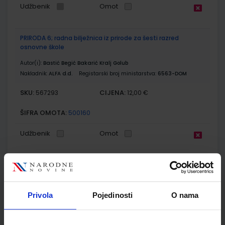
Udžbenik
Omot
PRIRODA 6; radna bilježnica iz prirode za šesti razred
osnovne škole
Autor(i):
Bastić Begić Bakarić Kralj Golub
Nakladnik:
ALFA d.d.
Registarski broj ministarstva:
6563-DOM
SKU:
CIJENA:
567293
12,00 €
ŠIFRA OMOTA:
500160
Udžbenik
Omot
GEA 2; udžbenik geografije s dodatnim digitalnim
sadržajima u šestom razredu osnovne škole
Autor(i):
Orešić Tišma Vuk Bujan Kralj
Privola
Pojedinosti
O nama
Nakladnik:
ŠKOLSKA KNJIGA d.d.
Registarski broj ministarstva:
7018
SKU:
CIJENA:
567302
12,18 €