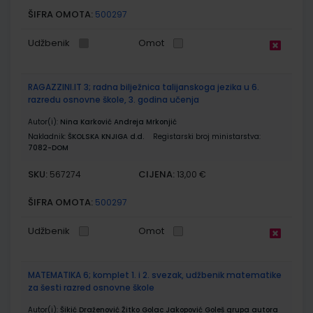
ŠIFRA OMOTA:
500297
Udžbenik
Omot
RAGAZZINI.IT 3; radna bilježnica talijanskoga jezika u 6.
razredu osnovne škole, 3. godina učenja
Autor(i):
Nina Karković Andreja Mrkonjić
Nakladnik:
ŠKOLSKA KNJIGA d.d.
Registarski broj ministarstva:
7082-DOM
SKU:
CIJENA:
567274
13,00 €
ŠIFRA OMOTA:
500297
Udžbenik
Omot
MATEMATIKA 6; komplet 1. i 2. svezak, udžbenik matematike
za šesti razred osnovne škole
Autor(i):
Šikić Draženović Žitko Golac Jakopović Goleš grupa autora