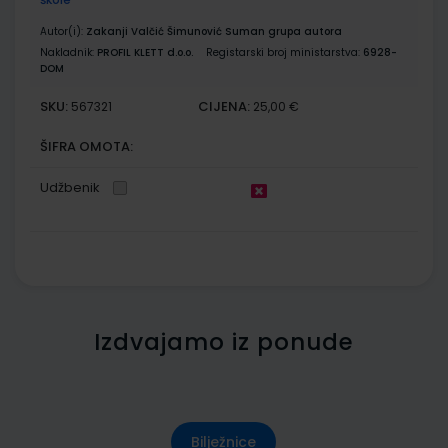
Autor(i):
Zakanji Valčić Šimunović Suman grupa autora
Nakladnik:
PROFIL KLETT d.o.o.
Registarski broj ministarstva:
6928-
DOM
SKU:
CIJENA:
567321
25,00 €
ŠIFRA OMOTA:
Udžbenik
Izdvajamo iz ponude
Bilježnice