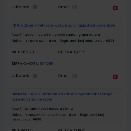
Udžbenik
Omot
TK 6; udžbenik tehničke kulture za 6. razred osnovne škole
Autor(i):
Zakanji Valčić Šimunović Suman grupa autora
Nakladnik:
PROFIL KLETT d.o.o.
Registarski broj ministarstva:
6928
SKU:
CIJENA:
567320
6,09 €
ŠIFRA OMOTA:
500285
Udžbenik
Omot
BIRAM SLOBODU; udžbenik za katolički vjeronauk šestoga
razreda osnovne škole
Autor(i):
Mirjana Novak Barbara Sipina
Nakladnik:
KRŠĆANSKA SADAŠNJOST d.o.o.
Registarski broj
ministarstva:
6698
SKU:
CIJENA:
567324
12,18 €