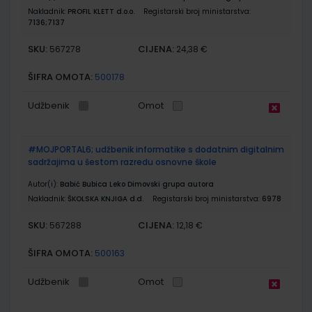
Nakladnik:
PROFIL KLETT d.o.o.
Registarski broj ministarstva:
7136;7137
SKU:
CIJENA:
567278
24,38 €
ŠIFRA OMOTA:
500178
Udžbenik
Omot
#MOJPORTAL6; udžbenik informatike s dodatnim digitalnim
sadržajima u šestom razredu osnovne škole
Autor(i):
Babić Bubica Leko Dimovski grupa autora
Nakladnik:
ŠKOLSKA KNJIGA d.d.
Registarski broj ministarstva:
6978
SKU:
CIJENA:
567288
12,18 €
ŠIFRA OMOTA:
500163
Udžbenik
Omot