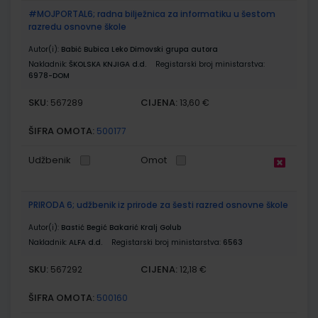
#MOJPORTAL6; radna bilježnica za informatiku u šestom
razredu osnovne škole
Autor(i):
Babić Bubica Leko Dimovski grupa autora
Nakladnik:
ŠKOLSKA KNJIGA d.d.
Registarski broj ministarstva:
6978-DOM
SKU:
CIJENA:
567289
13,60 €
ŠIFRA OMOTA:
500177
Udžbenik
Omot
PRIRODA 6; udžbenik iz prirode za šesti razred osnovne škole
Autor(i):
Bastić Begić Bakarić Kralj Golub
Nakladnik:
ALFA d.d.
Registarski broj ministarstva:
6563
SKU:
CIJENA:
567292
12,18 €
ŠIFRA OMOTA:
500160