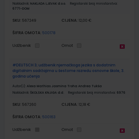
Nakladnik:
NAKLADA LJEVAK d.o.o.
Registarski broj ministarstva:
6771-DOM
SKU:
CIJENA:
567249
12,00 €
ŠIFRA OMOTA:
500178
Udžbenik
Omot
#DEUTSCH 3; udžbenik njemačkoga jezika s dodatnim
digitalnim sadržajima u šestome razredu osnovne škole, 3.
godina učenja
Autor(i):
Alexa Mathias Jasmina Troha Andrea Tukša
Nakladnik:
ŠKOLSKA KNJIGA d.d.
Registarski broj ministarstva:
6976
SKU:
CIJENA:
567260
12,18 €
ŠIFRA OMOTA:
500163
Udžbenik
Omot