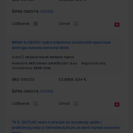
ŠIFRA OMOTA:
500156
Udžbenik
Omot
BIRAM SLOBODU; radna bilježnica za katolički vjeronauk
šestoga razreda osnovne škole
Autor(i):
Mirjana Novak Barbara Sipina
Nakladnik:
KRŠĆANSKA SADAŠNJOST d.o.o.
Registarski broj
ministarstva:
6698-DOM
SKU:
CIJENA:
569733
9,64 €
ŠIFRA OMOTA:
500156
Udžbenik
Omot
TK 6; (KUTIJA) radni materijal za izvođenje vježbi i
praktičnog rada iz tehničke kulture za šesti razred osnovne
škole