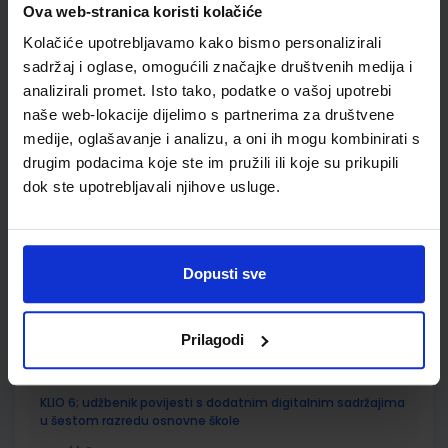
Ova web-stranica koristi kolačiće
ŠIFRA OMOTA:
500175
Kolačiće upotrebljavamo kako bismo personalizirali
sadržaj i oglase, omogućili značajke društvenih medija i
Udžbenik
Omot
analizirali promet. Isto tako, podatke o vašoj upotrebi
naše web-lokacije dijelimo s partnerima za društvene
GEA 2; radna bilježnica za geografiju u šestom razredu
medije, oglašavanje i analizu, a oni ih mogu kombinirati s
osnovne škole
drugim podacima koje ste im pružili ili koje su prikupili
Autor(i):
Orešić Tišma Vuk Bujan Kralj
dok ste upotrebljavali njihove usluge.
Nakladnik:
ŠKOLSKA KNJIGA d.d.
Registarski broj ministarstva:
7018-
DOM
SKU:
CIJENA:
567303
13,60 €
Dopusti sve
ŠIFRA OMOTA:
500175
Udžbenik
Omot
Prilagodi
KLIO 6; udžbenik povijesti s dodatnim digitalnim sadržajima
u šestom razredu osnovne škole