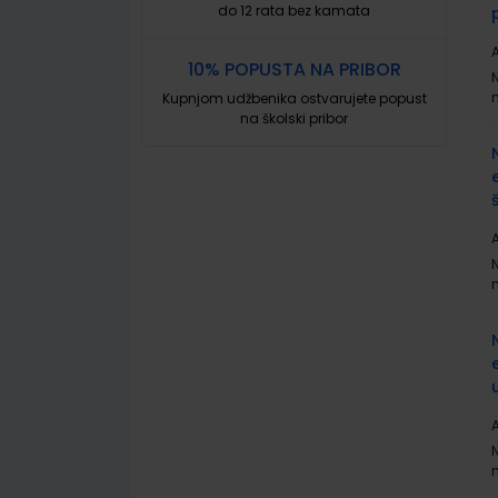
do 12 rata bez kamata
A
10% POPUSTA NA PRIBOR
Kupnjom udžbenika ostvarujete popust
na školski pribor
A
A