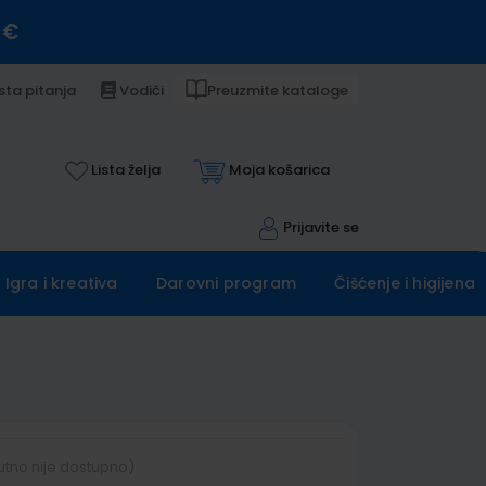
 €
sta pitanja
Vodiči
Preuzmite kataloge
Lista želja
Moja košarica
Prijavite se
Igra i kreativa
Darovni program
Čišćenje i higijena
utno nije dostupno)