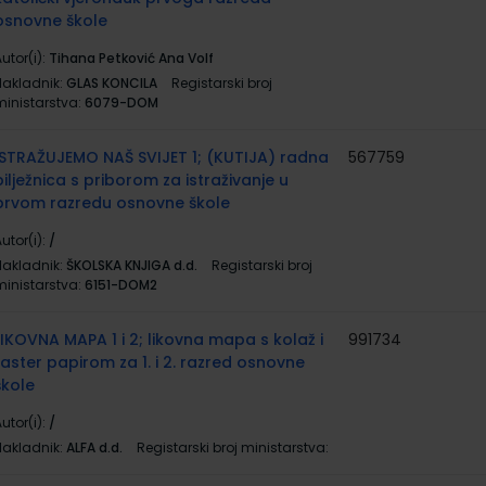
osnovne škole
utor(i):
Tihana Petković Ana Volf
Nakladnik:
GLAS KONCILA
Registarski broj
ministarstva:
6079-DOM
ISTRAŽUJEMO NAŠ SVIJET 1; (KUTIJA) radna
567759
bilježnica s priborom za istraživanje u
prvom razredu osnovne škole
utor(i):
/
Nakladnik:
ŠKOLSKA KNJIGA d.d.
Registarski broj
ministarstva:
6151-DOM2
LIKOVNA MAPA 1 i 2; likovna mapa s kolaž i
991734
raster papirom za 1. i 2. razred osnovne
škole
utor(i):
/
Nakladnik:
ALFA d.d.
Registarski broj ministarstva: