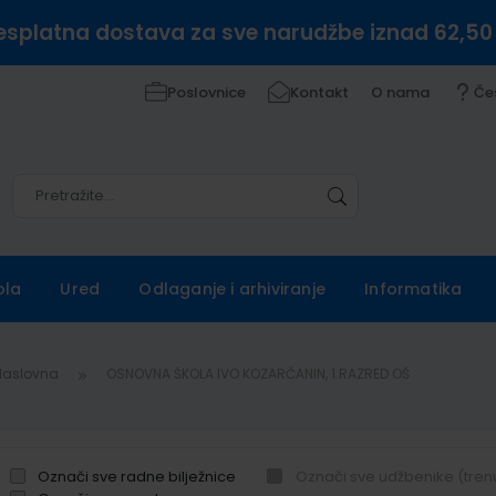
esplatna dostava za sve narudžbe iznad 62,50
Poslovnice
Kontakt
O nama
Če
Pretražite
Pretražite
ola
Ured
Odlaganje i arhiviranje
Informatika
Naslovna
OSNOVNA ŠKOLA IVO KOZARČANIN, 1.RAZRED OŠ
Označi sve radne bilježnice
Označi sve udžbenike (tren