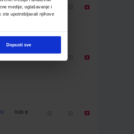
59
14,16 €
ene medije, oglašavanje i
k ste upotrebljavali njihove
Dopusti sve
39
10,50 €
39
11,00 €