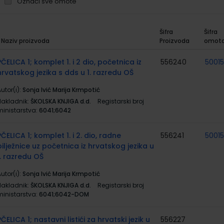
Označi sve omote
Šifra
Šifra
Naziv proizvoda
Proizvoda
omot
rupirani
roizvodi
PČELICA 1; komplet 1. i 2 dio, početnica iz
556240
5001
hrvatskog jezika s dds u 1. razredu OŠ
utor(i):
Sonja Ivić Marija Krmpotić
Nakladnik:
ŠKOLSKA KNJIGA d.d.
Registarski broj
ministarstva:
6041;6042
PČELICA 1; komplet 1. i 2. dio, radne
556241
5001
bilježnice uz početnica iz hrvatskog jezika u
1. razredu OŠ
utor(i):
Sonja Ivić Marija Krmpotić
Nakladnik:
ŠKOLSKA KNJIGA d.d.
Registarski broj
ministarstva:
6041;6042-DOM
PČELICA 1; nastavni listići za hrvatski jezik u
556227