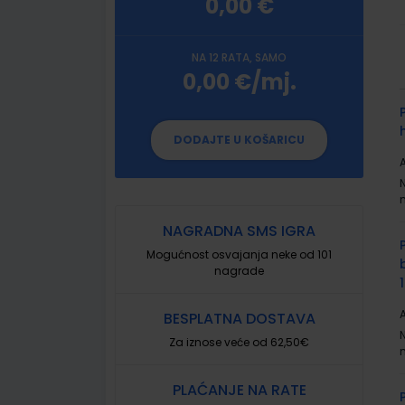
0,00 €
NA 12 RATA, SAMO
0,00 €/mj.
G
p
DODAJTE U KOŠARICU
A
NAGRADNA SMS IGRA
Mogućnost osvajanja neke od 101
nagrade
A
BESPLATNA DOSTAVA
Za iznose veće od 62,50€
PLAĆANJE NA RATE