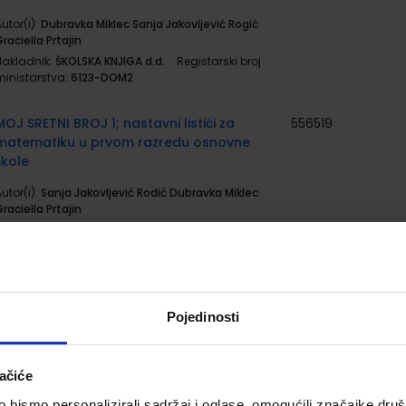
utor(i):
Dubravka Miklec Sanja Jakovljević Rogić
raciella Prtajin
Nakladnik:
ŠKOLSKA KNJIGA d.d.
Registarski broj
ministarstva:
6123-DOM2
MOJ SRETNI BROJ 1; nastavni listići za
556519
matematiku u prvom razredu osnovne
škole
utor(i):
Sanja Jakovljević Rodić Dubravka Miklec
raciella Prtajin
Nakladnik:
ŠKOLSKA KNJIGA d.d.
Registarski broj
ministarstva:
6123-DOM3
MIŠOLOVKA 1; udžbenik iz informatike za 1.
567004
5002
razred osnovne škole
Pojedinosti
utor(i):
Slavica Horvat Martina Prpić
Nakladnik:
UDŽBENIK.HR d.o.o.
Registarski broj
ačiće
ministarstva:
7115
bismo personalizirali sadržaj i oglase, omogućili značajke društv