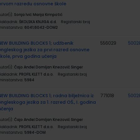
prvom razredu osnovne škole
utor(i):
Sonja Ivić Marija Krmpotić
Nakladnik:
ŠKOLSKA KNJIGA d.d.
Registarski broj
ministarstva:
6041;6042-DOM2
NEW BUILDING BLOCKS 1; udžbenik
556029
5002
engleskog jezika za prvi razred osnovne
škole, prva godina učenja
utor(i):
Čajo Anđel Domljan Knezović Singer
Nakladnik:
PROFIL KLETT d.o.o.
Registarski broj
ministarstva:
5984
NEW BUILDING BLOCKS 1; radna bilježnica iz
771018
5002
engleskoga jezika za 1. razred OŠ., I. godina
učenja
utor(i):
Čajo Anđel Domljan Knezović Singer
Nakladnik:
PROFIL KLETT d.o.o.
Registarski broj
ministarstva:
5984-DOM