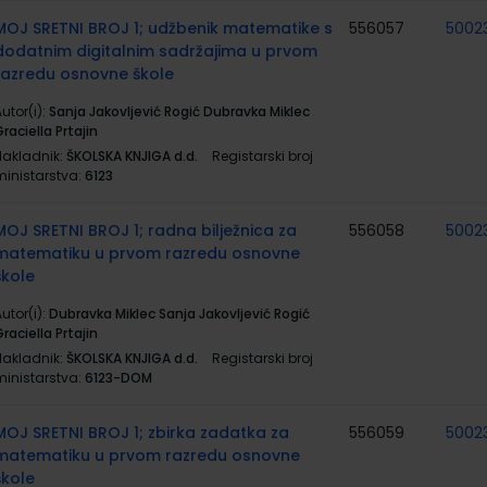
MOJ SRETNI BROJ 1; udžbenik matematike s
556057
5002
dodatnim digitalnim sadržajima u prvom
razredu osnovne škole
utor(i):
Sanja Jakovljević Rogić Dubravka Miklec
raciella Prtajin
Nakladnik:
ŠKOLSKA KNJIGA d.d.
Registarski broj
ministarstva:
6123
MOJ SRETNI BROJ 1; radna bilježnica za
556058
5002
matematiku u prvom razredu osnovne
škole
utor(i):
Dubravka Miklec Sanja Jakovljević Rogić
raciella Prtajin
Nakladnik:
ŠKOLSKA KNJIGA d.d.
Registarski broj
ministarstva:
6123-DOM
MOJ SRETNI BROJ 1; zbirka zadatka za
556059
5002
matematiku u prvom razredu osnovne
škole