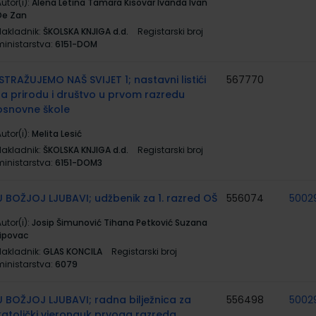
utor(i):
Alena Letina Tamara Kisovar Ivanda Ivan
De Zan
Nakladnik:
ŠKOLSKA KNJIGA d.d.
Registarski broj
ministarstva:
6151-DOM
ISTRAŽUJEMO NAŠ SVIJET 1; nastavni listići
567770
za prirodu i društvo u prvom razredu
osnovne škole
utor(i):
Melita Lesić
Nakladnik:
ŠKOLSKA KNJIGA d.d.
Registarski broj
ministarstva:
6151-DOM3
U BOŽJOJ LJUBAVI; udžbenik za 1. razred OŠ
556074
5002
utor(i):
Josip Šimunović Tihana Petković Suzana
Lipovac
Nakladnik:
GLAS KONCILA
Registarski broj
ministarstva:
6079
U BOŽJOJ LJUBAVI; radna bilježnica za
556498
5002
katolički vjeronauk prvoga razreda