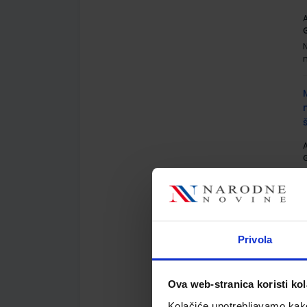
A
G
A
G
Privola
A
Ova web-stranica koristi kol
Kolačiće upotrebljavamo kako 