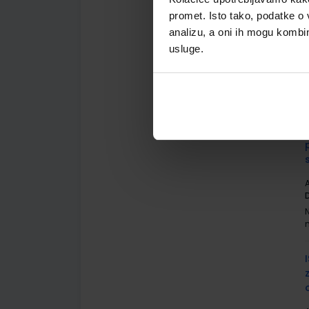
promet. Isto tako, podatke o 
analizu, a oni ih mogu kombini
usluge.
A
A