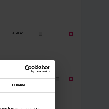
9,50 €
61
10,80 €
O nama
enih medija i analizirali