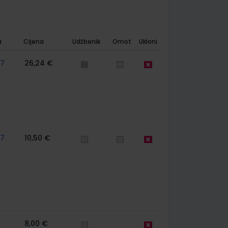
a
Cijena
Udžbenik
Omot
Ukloni
57
26,24 €
57
10,50 €
8,00 €