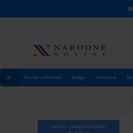
B
Školski udžbenici
Knjige
Tiskanice
Šk
UKUPNO - ODABRANI UDŽBENICI