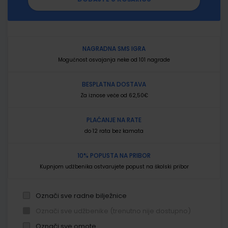
NAGRADNA SMS IGRA
Mogućnost osvajanja neke od 101 nagrade
BESPLATNA DOSTAVA
Za iznose veće od 62,50€
PLAĆANJE NA RATE
do 12 rata bez kamata
10% POPUSTA NA PRIBOR
Kupnjom udžbenika ostvarujete popust na školski pribor
Označi sve radne bilježnice
Označi sve udžbenike (trenutno nije dostupno)
Označi sve omote