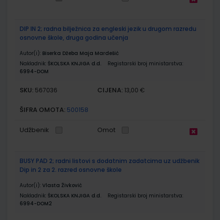
DIP IN 2; radna bilježnica za engleski jezik u drugom razredu
osnovne škole, druga godina učenja
Autor(i):
Biserka Džeba Maja Mardešić
Nakladnik:
ŠKOLSKA KNJIGA d.d.
Registarski broj ministarstva:
6994-DOM
SKU:
CIJENA:
567036
13,00 €
ŠIFRA OMOTA:
500158
Udžbenik
Omot
BUSY PAD 2; radni listovi s dodatnim zadatcima uz udžbenik
Dip in 2 za 2. razred osnovne škole
Autor(i):
Vlasta Živković
Nakladnik:
ŠKOLSKA KNJIGA d.d.
Registarski broj ministarstva:
6994-DOM2