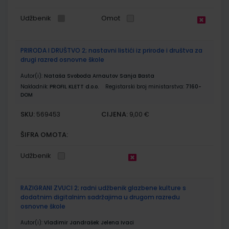
Udžbenik
Omot
PRIRODA I DRUŠTVO 2; nastavni listići iz prirode i društva za
drugi razred osnovne škole
Autor(i):
Nataša Svoboda Arnautov Sanja Basta
Nakladnik:
PROFIL KLETT d.o.o.
Registarski broj ministarstva:
7160-
DOM
SKU:
CIJENA:
569453
9,00 €
ŠIFRA OMOTA:
Udžbenik
RAZIGRANI ZVUCI 2; radni udžbenik glazbene kulture s
dodatnim digitalnim sadržajima u drugom razredu
osnovne škole
Autor(i):
Vladimir Jandrašek Jelena Ivaci