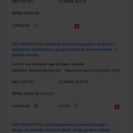
SKU:
CIJENA:
567871
9,50 €
ŠIFRA OMOTA:
Udžbenik
GUT GEMACHT! 2; udžbenik njemačkog jezika s dodatnim
digitalnim sadržajima u drugom razredu osnovne škole, 2.
godina učenja
Autor(i):
Lea Jambrek Topić Elizabeta Šnajder
Nakladnik:
ŠKOLSKA KNJIGA d.d.
Registarski broj ministarstva:
7023
SKU:
CIJENA:
567047
10,80 €
ŠIFRA OMOTA:
500239
Udžbenik
Omot
GUT GEMACHT! 2; radna bilježnica za njemački jezik u
drugome razredu osnovne škole, druga godina učenja