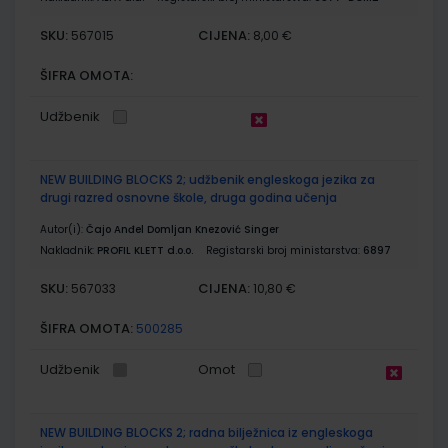
SKU:
CIJENA:
567015
8,00 €
ŠIFRA OMOTA:
Udžbenik
NEW BUILDING BLOCKS 2; udžbenik engleskoga jezika za
drugi razred osnovne škole, druga godina učenja
Autor(i):
Čajo Anđel Domljan Knezović Singer
Nakladnik:
PROFIL KLETT d.o.o.
Registarski broj ministarstva:
6897
SKU:
CIJENA:
567033
10,80 €
ŠIFRA OMOTA:
500285
Udžbenik
Omot
NEW BUILDING BLOCKS 2; radna bilježnica iz engleskoga