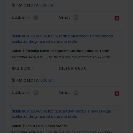
ŠIFRA OMOTA:
500179
Udžbenik
Omot
ŠKRINJICA SLOVA I RIJEČI 2; radna bilježnica iz hrvatskoga
jezika za drugi razred osnovne škole
Autor(i):
Škribulja Horvat Marjanović Mapilele Gabelica Težak
Nakladnik:
ALFA d.d.
Registarski broj ministarstva:
6577-DOM
SKU:
CIJENA:
567014
9,50 €
ŠIFRA OMOTA:
500167
Udžbenik
Omot
ŠKRINJICA SLOVA I RIJEČI 2; nastavni listići iz hrvatskoga
jezika za drugi razred osnovne škole
Autor(i):
Janja Kolak Vesna Vlahov
Nakladnik:
ALFA d.d.
Registarski broj ministarstva:
6577-DOM2