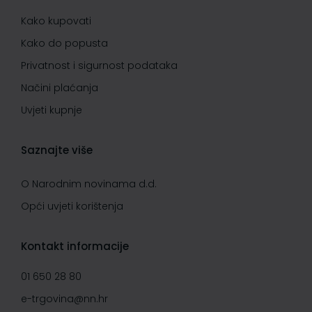
Kako kupovati
Kako do popusta
Privatnost i sigurnost podataka
Načini plaćanja
Uvjeti kupnje
Saznajte više
O Narodnim novinama d.d.
Opći uvjeti korištenja
Kontakt informacije
01 650 28 80
e-trgovina@nn.hr