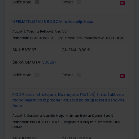
Udžbenik
Omot
U PRIJATELJSTVU S BOGOM; radna bilježnica
Autor(i):
Tihana Petković Ana Volf
Nakladnik:
GLAS KONCILA
Registarski broj ministarstva:
6721-DOM
SKU:
CIJENA:
567097
8,80 €
ŠIFRA OMOTA:
500297
Udžbenik
Omot
PID 2 Pitam, Istražujem, Doznajem; (KUTIJA) (inter)aktivna
radna bilježnica iz prirode i društva za drugi razred osnovne
škole
Autor(i):
Gordana Ivančić Maja Križman Roškar Damir Tadić
Nakladnik:
PROFIL KLETT d.o.o.
Registarski broj ministarstva:
7160-
DOM2
SKU:
CIJENA:
567804
19,00 €