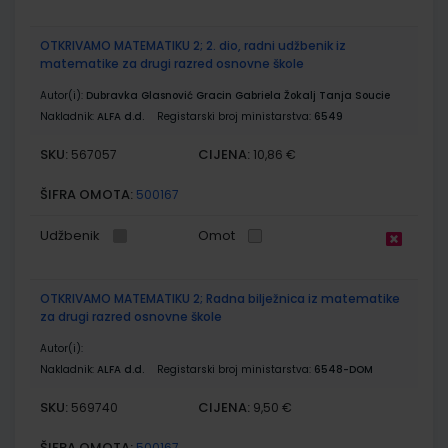
OTKRIVAMO MATEMATIKU 2; 2. dio, radni udžbenik iz
matematike za drugi razred osnovne škole
Autor(i):
Dubravka Glasnović Gracin Gabriela Žokalj Tanja Soucie
Nakladnik:
ALFA d.d.
Registarski broj ministarstva:
6549
SKU:
CIJENA:
567057
10,86 €
ŠIFRA OMOTA:
500167
Udžbenik
Omot
OTKRIVAMO MATEMATIKU 2; Radna bilježnica iz matematike
za drugi razred osnovne škole
Autor(i):
Nakladnik:
ALFA d.d.
Registarski broj ministarstva:
6548-DOM
SKU:
CIJENA:
569740
9,50 €
ŠIFRA OMOTA:
500167