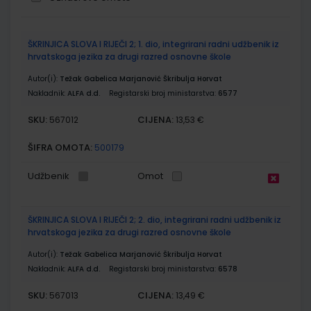
Grupirani
ŠKRINJICA SLOVA I RIJEČI 2; 1. dio, integrirani radni udžbenik iz
proizvodi
hrvatskoga jezika za drugi razred osnovne škole
Autor(i):
Težak Gabelica Marjanović Škribulja Horvat
Nakladnik:
ALFA d.d.
Registarski broj ministarstva:
6577
SKU:
CIJENA:
567012
13,53 €
ŠIFRA OMOTA:
500179
Udžbenik
Omot
ŠKRINJICA SLOVA I RIJEČI 2; 2. dio, integrirani radni udžbenik iz
hrvatskoga jezika za drugi razred osnovne škole
Autor(i):
Težak Gabelica Marjanović Škribulja Horvat
Nakladnik:
ALFA d.d.
Registarski broj ministarstva:
6578
SKU:
CIJENA:
567013
13,49 €