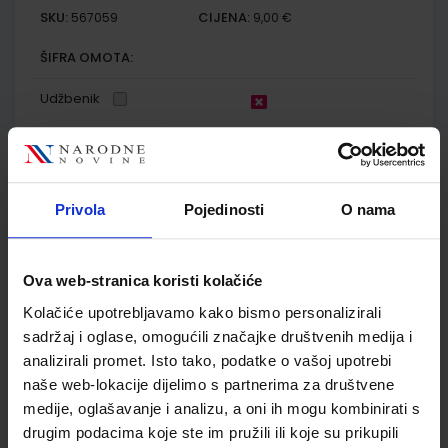
SKU:
CIJENA:
567059
9,00 €
ŠIFRA OMOTA:
Udžbenik
OTKRIVAMO MATEMATIKU 2; listići za integriranu nastavu iz
matematike za drugi razred osnovne škole
Privola
Pojedinosti
O nama
Autor(i):
Gabriela Žokalj Dubravka Glasnović Gracin Tanja Soucie
Nakladnik:
ALFA d.d.
Registarski broj ministarstva:
6549-DOM2
SKU:
CIJENA:
567060
9,00 €
Ova web-stranica koristi kolačiće
ŠIFRA OMOTA:
Kolačiće upotrebljavamo kako bismo personalizirali
sadržaj i oglase, omogućili značajke društvenih medija i
Udžbenik
analizirali promet. Isto tako, podatke o vašoj upotrebi
naše web-lokacije dijelimo s partnerima za društvene
medije, oglašavanje i analizu, a oni ih mogu kombinirati s
MIŠOLOVKA 2; udžbenik iz informatike za 2. razred osnovne
drugim podacima koje ste im pružili ili koje su prikupili
škole