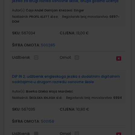
jezika za drugi razred osnovne škole, druga godina učenja
Autor(i):
Čajo Anđel Domljan Knezović Singer
Nakladnik:
PROFIL KLETT d.o.o.
Registarski broj ministarstva:
6897-
DOM
SKU:
CIJENA:
567034
13,00 €
ŠIFRA OMOTA:
500285
Udžbenik
Omot
DIP IN 2; udžbenik engleskoga jezika s dodatnim digitalnim
sadržajima u drugom razredu osnovne škole
Autor(i):
Biserka Džeba Maja Mardešić
Nakladnik:
ŠKOLSKA KNJIGA d.d.
Registarski broj ministarstva:
6994
SKU:
CIJENA:
567035
10,80 €
ŠIFRA OMOTA:
500158
Udžbenik
Omot