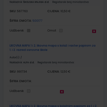
Nakladnik:
ŠKOLSKA KNJIGA d.d.
Registarski broj ministarstva:
SKU:
CIJENA:
567763
10,50 €
ŠIFRA OMOTA:
500177
Udžbenik
Omot
LIKOVNA MAPA 1 i 2; likovna mapa s kolaž i raster papirom za
1. i 2. razred osnovne škole
Autor(i):
/
Nakladnik:
ALFA d.d.
Registarski broj ministarstva:
SKU:
CIJENA:
991734
12,50 €
ŠIFRA OMOTA:
Udžbenik
LIKOVNA MAPA 1 i 2; likovna mapa s kolažnim papirom za 1. i 2.