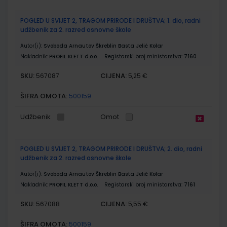
POGLED U SVIJET 2, TRAGOM PRIRODE I DRUŠTVA; 1. dio, radni
udžbenik za 2. razred osnovne škole
Autor(i):
Svoboda Arnautov Škreblin Basta Jelić Kolar
Nakladnik:
PROFIL KLETT d.o.o.
Registarski broj ministarstva:
7160
SKU:
CIJENA:
567087
5,25 €
ŠIFRA OMOTA:
500159
Udžbenik
Omot
POGLED U SVIJET 2, TRAGOM PRIRODE I DRUŠTVA; 2. dio, radni
udžbenik za 2. razred osnovne škole
Autor(i):
Svoboda Arnautov Škreblin Basta Jelić Kolar
Nakladnik:
PROFIL KLETT d.o.o.
Registarski broj ministarstva:
7161
SKU:
CIJENA:
567088
5,55 €
ŠIFRA OMOTA:
500159