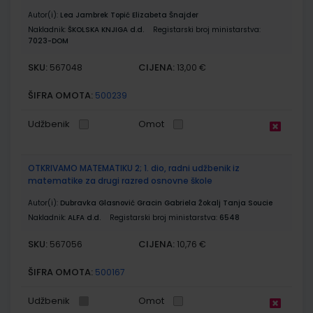
Autor(i):
Lea Jambrek Topić Elizabeta Šnajder
Nakladnik:
ŠKOLSKA KNJIGA d.d.
Registarski broj ministarstva:
7023-DOM
SKU:
CIJENA:
567048
13,00 €
ŠIFRA OMOTA:
500239
Udžbenik
Omot
OTKRIVAMO MATEMATIKU 2; 1. dio, radni udžbenik iz
matematike za drugi razred osnovne škole
Autor(i):
Dubravka Glasnović Gracin Gabriela Žokalj Tanja Soucie
Nakladnik:
ALFA d.d.
Registarski broj ministarstva:
6548
SKU:
CIJENA:
567056
10,76 €
ŠIFRA OMOTA:
500167
Udžbenik
Omot