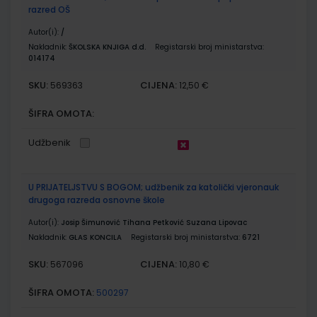
razred OŠ
Autor(i):
/
Nakladnik:
ŠKOLSKA KNJIGA d.d.
Registarski broj ministarstva:
014174
SKU:
CIJENA:
569363
12,50 €
ŠIFRA OMOTA:
Udžbenik
U PRIJATELJSTVU S BOGOM; udžbenik za katolički vjeronauk
drugoga razreda osnovne škole
Autor(i):
Josip Šimunović Tihana Petković Suzana Lipovac
Nakladnik:
GLAS KONCILA
Registarski broj ministarstva:
6721
SKU:
CIJENA:
567096
10,80 €
ŠIFRA OMOTA:
500297