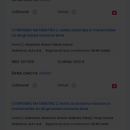
Udžbenik
Omot
OTKRIVAMO MATEMATIKU 2; zbirka zadataka iz matematike
za drugi razred osnovne škole
Autor(i):
Glasnović Gracin Žokalj Souice
Nakladnik:
ALFA d.d.
Registarski broj ministarstva:
6548-DOM2
SKU:
CIJENA:
567058
9,50 €
ŠIFRA OMOTA:
500167
Udžbenik
Omot
OTKRIVAMO MATEMATIKU 2; listići za dodatnu nastavu iz
matematike za drugi razred osnovne škole
Autor(i):
Dubravka Glasnović Gracin Gabriela Žokalj Tanja Soucie
Nakladnik:
ALFA d.d.
Registarski broj ministarstva:
6549-DOM