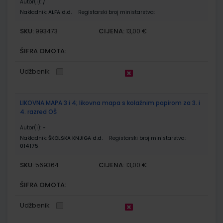
Autor(i):
/
Nakladnik:
ALFA d.d.
Registarski broj ministarstva:
SKU:
CIJENA:
993473
13,00 €
ŠIFRA OMOTA:
Udžbenik
LIKOVNA MAPA 3 i 4; likovna mapa s kolažnim papirom za 3. i
4. razred OŠ
Autor(i):
-
Nakladnik:
ŠKOLSKA KNJIGA d.d.
Registarski broj ministarstva:
014175
SKU:
CIJENA:
569364
13,00 €
ŠIFRA OMOTA:
Udžbenik