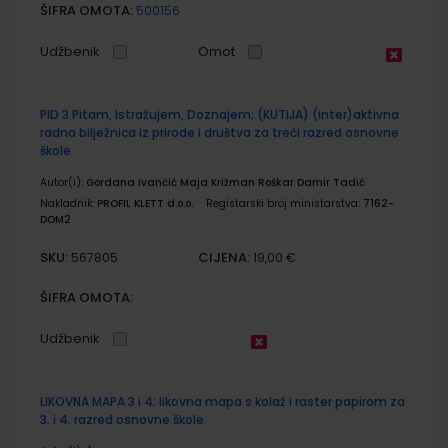
ŠIFRA OMOTA:
500156
Udžbenik
Omot
PID 3 Pitam, Istražujem, Doznajem; (KUTIJA) (inter)aktivna
radna bilježnica iz prirode i društva za treći razred osnovne
škole
Autor(i):
Gordana Ivančić Maja Križman Roškar Damir Tadić
Nakladnik:
PROFIL KLETT d.o.o.
Registarski broj ministarstva:
7162-
DOM2
SKU:
CIJENA:
567805
19,00 €
ŠIFRA OMOTA:
Udžbenik
LIKOVNA MAPA 3 i 4; likovna mapa s kolaž i raster papirom za
3. i 4. razred osnovne škole