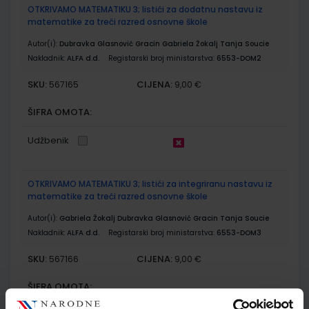
OTKRIVAMO MATEMATIKU 3; listići za dodatnu nastavu iz
matematike za treći razred osnovne škole
Autor(i):
Dubravka Glasnović Gracin Gabriela Žokalj Tanja Soucie
Nakladnik:
ALFA d.d.
Registarski broj ministarstva:
6553-DOM2
SKU:
CIJENA:
567165
9,00 €
ŠIFRA OMOTA:
Udžbenik
OTKRIVAMO MATEMATIKU 3; listići za integriranu nastavu iz
matematike za treći razred osnovne škole
Autor(i):
Gabriela Žokalj Dubravka Glasnović Gracin Tanja Soucie
Nakladnik:
ALFA d.d.
Registarski broj ministarstva:
6553-DOM3
SKU:
CIJENA:
567166
9,00 €
ŠIFRA OMOTA: