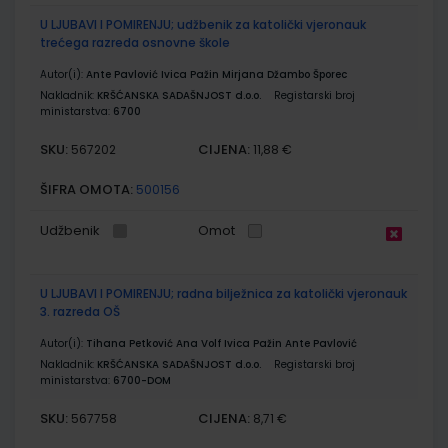
U LJUBAVI I POMIRENJU; udžbenik za katolički vjeronauk
trećega razreda osnovne škole
Autor(i):
Ante Pavlović Ivica Pažin Mirjana Džambo Šporec
Nakladnik:
KRŠĆANSKA SADAŠNJOST d.o.o.
Registarski broj
ministarstva:
6700
SKU:
CIJENA:
567202
11,88 €
ŠIFRA OMOTA:
500156
Udžbenik
Omot
U LJUBAVI I POMIRENJU; radna bilježnica za katolički vjeronauk
3. razreda OŠ
Autor(i):
Tihana Petković Ana Volf Ivica Pažin Ante Pavlović
Nakladnik:
KRŠĆANSKA SADAŠNJOST d.o.o.
Registarski broj
ministarstva:
6700-DOM
SKU:
CIJENA:
567758
8,71 €