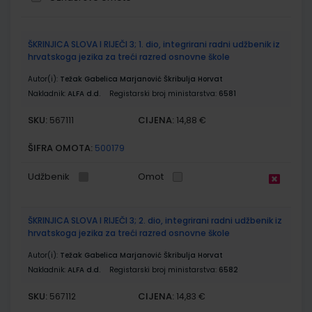
Grupirani
ŠKRINJICA SLOVA I RIJEČI 3; 1. dio, integrirani radni udžbenik iz
proizvodi
hrvatskoga jezika za treći razred osnovne škole
Autor(i):
Težak Gabelica Marjanović Škribulja Horvat
Nakladnik:
ALFA d.d.
Registarski broj ministarstva:
6581
SKU:
CIJENA:
567111
14,88 €
ŠIFRA OMOTA:
500179
Udžbenik
Omot
ŠKRINJICA SLOVA I RIJEČI 3; 2. dio, integrirani radni udžbenik iz
hrvatskoga jezika za treći razred osnovne škole
Autor(i):
Težak Gabelica Marjanović Škribulja Horvat
Nakladnik:
ALFA d.d.
Registarski broj ministarstva:
6582
SKU:
CIJENA:
567112
14,83 €