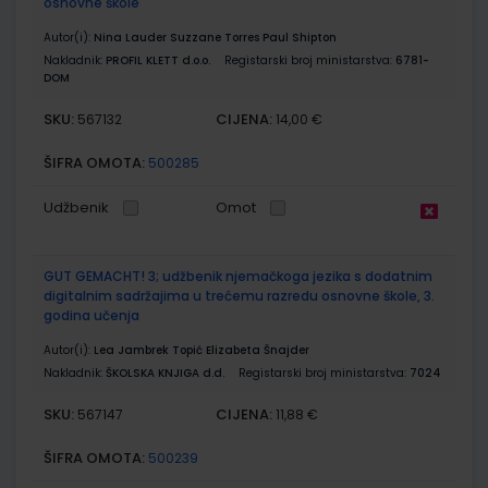
osnovne škole
Autor(i):
Nina Lauder Suzzane Torres Paul Shipton
Nakladnik:
PROFIL KLETT d.o.o.
Registarski broj ministarstva:
6781-
DOM
SKU:
CIJENA:
567132
14,00 €
ŠIFRA OMOTA:
500285
Udžbenik
Omot
GUT GEMACHT! 3; udžbenik njemačkoga jezika s dodatnim
digitalnim sadržajima u trećemu razredu osnovne škole, 3.
godina učenja
Autor(i):
Lea Jambrek Topić Elizabeta Šnajder
Nakladnik:
ŠKOLSKA KNJIGA d.d.
Registarski broj ministarstva:
7024
SKU:
CIJENA:
567147
11,88 €
ŠIFRA OMOTA:
500239