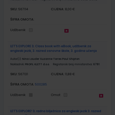
SKU:
CIJENA:
567114
8,00 €
ŠIFRA OMOTA:
Udžbenik
LET'S EXPLORE 3; Class book with eBook, udžbenik za
engleski jezik, 3. razred osnovne škole, 3. godina učenja
Autor(i):
Nina Lauder Suzanne Torres Paul Shipton
Nakladnik:
PROFIL KLETT d.o.o.
Registarski broj ministarstva:
6781
SKU:
CIJENA:
567131
11,88 €
ŠIFRA OMOTA:
500285
Udžbenik
Omot
LET'S EXPLORE! 3; radna bilježnica za engleski jezik 3. razred