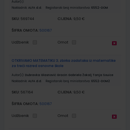
Autor(i):
Nakladnik:
ALFA d.d.
Registarski broj ministarstva:
6552-DOM
SKU:
CIJENA:
569744
9,50 €
ŠIFRA OMOTA:
500167
Udžbenik
Omot
OTKRIVAMO MATEMATIKU 3; zbirka zadataka iz matematike
za treći razred osnovne škole
Autor(i):
Dubravka Glasnović Gracin Gabriela Žokalj Tanja Souice
Nakladnik:
ALFA d.d.
Registarski broj ministarstva:
6552-DOM2
SKU:
CIJENA:
567164
9,50 €
ŠIFRA OMOTA:
500167
Udžbenik
Omot