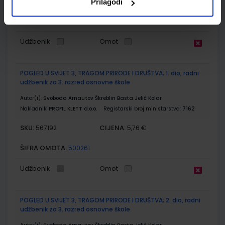
SKU:
CIJENA:
567187
14,16 €
Prilagodi
ŠIFRA OMOTA:
500159
Udžbenik
Omot
POGLED U SVIJET 3, TRAGOM PRIRODE I DRUŠTVA; 1. dio, radni
udžbenik za 3. razred osnovne škole
Autor(i):
Svoboda Arnautov Škreblin Basta Jelić Kolar
Nakladnik:
PROFIL KLETT d.o.o.
Registarski broj ministarstva:
7162
SKU:
CIJENA:
567192
5,76 €
ŠIFRA OMOTA:
500261
Udžbenik
Omot
POGLED U SVIJET 3, TRAGOM PRIRODE I DRUŠTVA; 2. dio, radni
udžbenik za 3. razred osnovne škole