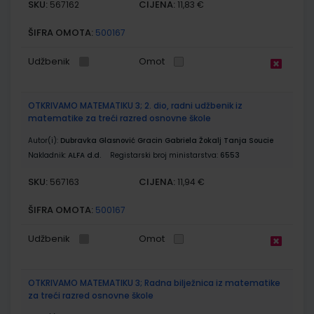
SKU:
CIJENA:
567162
11,83 €
ŠIFRA OMOTA:
500167
Udžbenik
Omot
OTKRIVAMO MATEMATIKU 3; 2. dio, radni udžbenik iz
matematike za treći razred osnovne škole
Autor(i):
Dubravka Glasnović Gracin Gabriela Žokalj Tanja Soucie
Nakladnik:
ALFA d.d.
Registarski broj ministarstva:
6553
SKU:
CIJENA:
567163
11,94 €
ŠIFRA OMOTA:
500167
Udžbenik
Omot
OTKRIVAMO MATEMATIKU 3; Radna bilježnica iz matematike
za treći razred osnovne škole