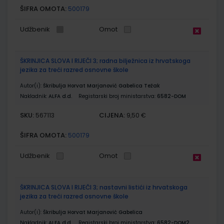
ŠIFRA OMOTA:
500179
Udžbenik
Omot
ŠKRINJICA SLOVA I RIJEČI 3; radna bilježnica iz hrvatskoga
jezika za treći razred osnovne škole
Autor(i):
Škribulja Horvat Marjanović Gabelica Težak
Nakladnik:
ALFA d.d.
Registarski broj ministarstva:
6582-DOM
SKU:
CIJENA:
567113
9,50 €
ŠIFRA OMOTA:
500179
Udžbenik
Omot
ŠKRINJICA SLOVA I RIJEČI 3; nastavni listići iz hrvatskoga
jezika za treći razred osnovne škole
Autor(i):
Škribulja Horvat Marjanović Gabelica
Nakladnik:
ALFA d.d.
Registarski broj ministarstva:
6582-DOM2