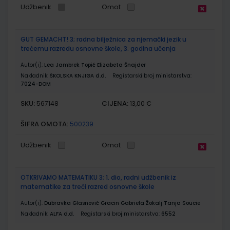
Udžbenik
Omot
GUT GEMACHT! 3; radna bilježnica za njemački jezik u
trećemu razredu osnovne škole, 3. godina učenja
Autor(i):
Lea Jambrek Topić Elizabeta Šnajder
Nakladnik:
ŠKOLSKA KNJIGA d.d.
Registarski broj ministarstva:
7024-DOM
SKU:
CIJENA:
567148
13,00 €
ŠIFRA OMOTA:
500239
Udžbenik
Omot
OTKRIVAMO MATEMATIKU 3; 1. dio, radni udžbenik iz
matematike za treći razred osnovne škole
Autor(i):
Dubravka Glasnović Gracin Gabriela Žokalj Tanja Soucie
Nakladnik:
ALFA d.d.
Registarski broj ministarstva:
6552