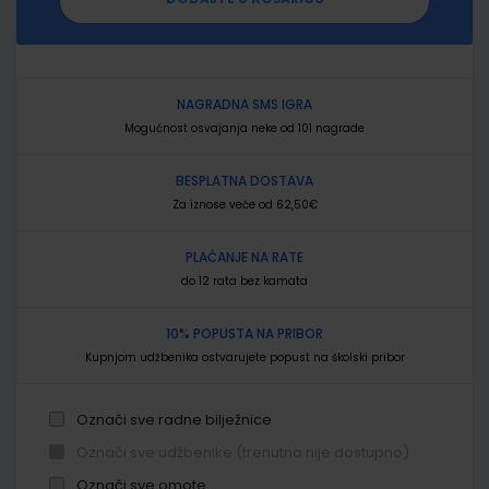
NAGRADNA SMS IGRA
Mogućnost osvajanja neke od 101 nagrade
BESPLATNA DOSTAVA
Za iznose veće od 62,50€
PLAĆANJE NA RATE
do 12 rata bez kamata
10% POPUSTA NA PRIBOR
Kupnjom udžbenika ostvarujete popust na školski pribor
Označi sve radne bilježnice
Označi sve udžbenike (trenutno nije dostupno)
Označi sve omote