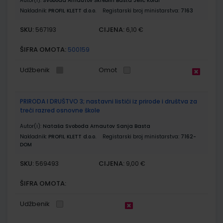
Autor(i):
Svoboda Arnautov Škreblin Basta Jelić Kolar
Nakladnik:
PROFIL KLETT d.o.o.
Registarski broj ministarstva:
7163
SKU:
CIJENA:
567193
6,10 €
ŠIFRA OMOTA:
500159
Udžbenik
Omot
PRIRODA I DRUŠTVO 3; nastavni listići iz prirode i društva za
treći razred osnovne škole
Autor(i):
Nataša Svoboda Arnautov Sanja Basta
Nakladnik:
PROFIL KLETT d.o.o.
Registarski broj ministarstva:
7162-
DOM
SKU:
CIJENA:
569493
9,00 €
ŠIFRA OMOTA:
Udžbenik