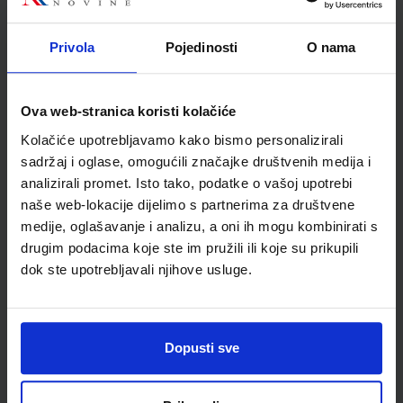
Udžbenik
Privola
Pojedinosti
O nama
MIŠOLOVKA 3; udžbenik iz informatike za 3. razred osnovne
škole
Autor(i):
Sokol Mandić Purgar Lohajner
Ova web-stranica koristi kolačiće
Nakladnik:
UDŽBENIK.HR d.o.o.
Registarski broj ministarstva:
7117
Kolačiće upotrebljavamo kako bismo personalizirali
sadržaj i oglase, omogućili značajke društvenih medija i
SKU:
CIJENA:
567186
11,88 €
analizirali promet. Isto tako, podatke o vašoj upotrebi
ŠIFRA OMOTA:
500261
naše web-lokacije dijelimo s partnerima za društvene
medije, oglašavanje i analizu, a oni ih mogu kombinirati s
Udžbenik
Omot
drugim podacima koje ste im pružili ili koje su prikupili
dok ste upotrebljavali njihove usluge.
MIŠOLOVKA 3; radna bilježnica iz informatike za 3. razred
osnovne škole, IZDANJE 2020.
Autor(i):
Sokol Mandić Purgar Lohajner
Dopusti sve
Nakladnik:
UDŽBENIK.HR d.o.o.
Registarski broj ministarstva:
7117-
DOM